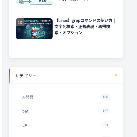
【Linux】grepコマンドの使い方｜
文字列検索・正規表現・再帰検
索・オプション
カテゴリー
AI開発
108
bat
197
C#
53