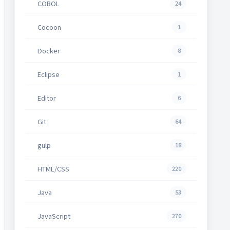
COBOL
24
Cocoon
1
Docker
8
Eclipse
1
Editor
6
Git
64
gulp
18
HTML/CSS
220
Java
53
JavaScript
270