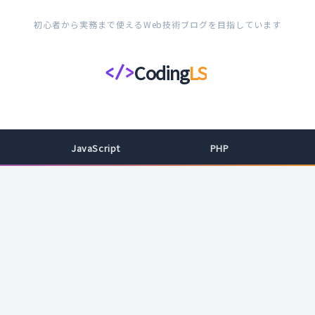
初心者から実務まで使えるWeb技術ブログを目指しています
Coding
LS
</>
コ
ー
デ
ィ
JavaScript
PHP
ン
グ
ラ
イ
フ
ス
タ
イ