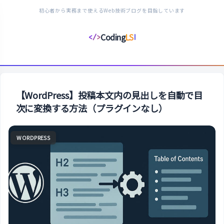
初心者から実務まで使えるWeb技術ブログを目指しています
Coding
LS
</>
コ
ー
デ
ィ
ン
【WordPress】投稿本文内の見出しを自動で目
グ
次に変換する方法（プラグインなし）
ラ
イ
WORDPRESS
フ
ス
タ
イ
ル