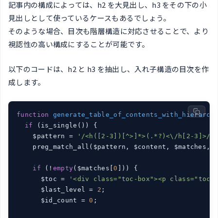
記事内の構成によっては、h2 を大見出し、h3 をその下の小
見出しとして使っているケースもあるでしょう。
そのような場合、目次も階層構造に対応させることで、より
視認性の高い構成にすることが可能です。
以下のコードは、h2 と h3 を抽出し、入れ子構造の目次を作
成します。
function
generate_table_of_contents_with_hierarch
if
 (is_single()) {

    $pattern = 
'/<h([2-3])[^>]*>(.*?)<\/h[2-3]>/i
    preg_match_all($pattern, $content, $matches, P
if
 (!
empty
($matches[
0
])) {

      $toc = 
'<div class="toc-box"><p class="toc-
      $last_level = 
2
;

      $id_count = 
0
;
