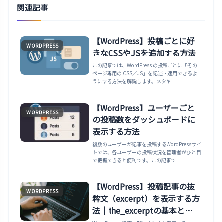
関連記事
【WordPress】投稿ごとに好
WORDPRESS
きなCSSやJSを追加する方法
この記事では、WordPress の投稿ごとに「その
ページ専用の CSS／JS」を記述・適用できるよ
うにする方法を解説します。メタキ
【WordPress】ユーザーごと
WORDPRESS
の投稿数をダッシュボードに
表示する方法
複数のユーザーが記事を投稿するWordPressサイ
トでは、各ユーザーの投稿状況を管理者がひと目
で把握できると便利です。この記事で
【WordPress】投稿記事の抜
WORDPRESS
粋文（excerpt）を表示する方
法｜the_excerptの基本と
HTMLタグ許可