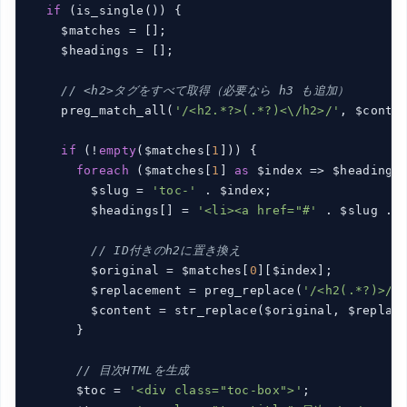
if
 (is_single()) {

    $matches = [];

    $headings = [];

// <h2>タグをすべて取得（必要なら h3 も追加）
    preg_match_all(
'/<h2.*?>(.*?)<\/h2>/'
, $conten
if
 (!
empty
($matches[
1
])) {

foreach
 ($matches[
1
] 
as
 $index => $heading) 
        $slug = 
'toc-'
 . $index;

        $headings[] = 
'<li><a href="#'
 . $slug . 
// ID付きのh2に置き換え
        $original = $matches[
0
][$index];

        $replacement = preg_replace(
'/<h2(.*?)>/'
        $content = str_replace($original, $replace
      }

// 目次HTMLを生成
      $toc = 
'<div class="toc-box">'
;
