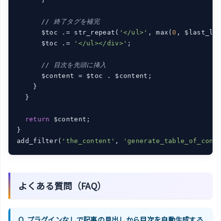
// 終了タグを補完
      $toc .= str_repeat(
'</ul>'
, max(
0
, $last_le
      $toc .= 
'</ul></div>'
;

// 目次を先頭に挿入
      $content = $toc . $content;

    }

  }

return
 $content;

}

add_filter(
'the_content'
, 
'generate_table_of_cont
よくある質問（FAQ）
Q. プラグインなしで記事の見出しから目次を自動生成する