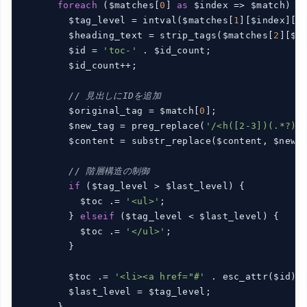
foreach
 ($matches[
0
] 
as
 $index => $match) {

        $tag_level = intval($matches[
1
][$index][
0
]
        $heading_text = strip_tags($matches[
2
][$i
        $id = 
'toc-'
 . $id_count;

        $id_count++;

// 見出しにIDを追加
        $original_tag = $match[
0
];

        $new_tag = preg_replace(
'/<h([2-3])(.*?)>
        $content = substr_replace($content, $new_
// 階層構造の制御
if
 ($tag_level > $last_level) {

          $toc .= 
'<ul>'
;

        } 
elseif
 ($tag_level < $last_level) {

          $toc .= 
'</ul>'
;

        }

        $toc .= 
'<li><a href="#'
 . esc_attr($id) 
        $last_level = $tag_level;

      }
