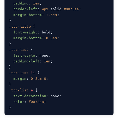
padding
: 
1em
;

border-left
: 
4px
 solid 
#0073aa
;

margin-bottom
: 
1.5em
;

.toc-title
 {

font-weight
: bold;

margin-bottom
: 
0.5em
;

.toc-list
 {

list-style
: none;

padding-left
: 
1em
;

.toc-list
li
 {

margin
: 
0.3em
0
;

.toc-list
a
 {

text-decoration
: none;

color
: 
#0073aa
;

}