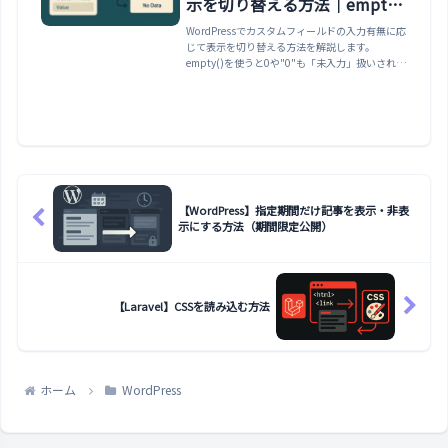
示を切り替える方法｜empty()
の0/”0″の罠に注意
WordPressでカスタムフィールドの入力有無に応
じて表示を切り替える方法を解説します。
empty()を使うと0や"0"も「未入力」扱いされて
しまう罠があるため、厳密な判定方法と価格・日
時での実用例を紹介します。
【WordPress】指定期間だけ記事を表示・非表
示にする方法（期間限定公開）
【Laravel】CSSを読み込む方法
ホーム
WordPress