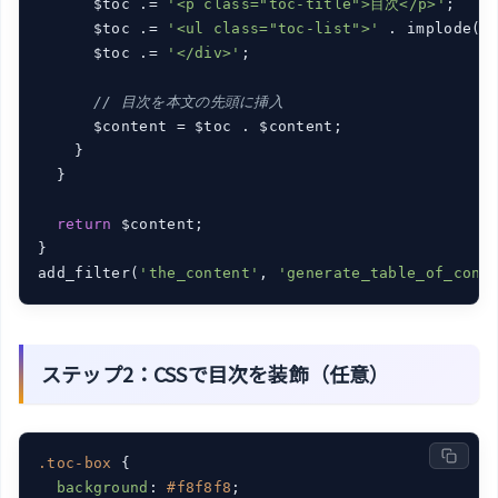
      $toc .= 
'<p class="toc-title">目次</p>'
;

      $toc .= 
'<ul class="toc-list">'
 . implode(
'
      $toc .= 
'</div>'
;

// 目次を本文の先頭に挿入
      $content = $toc . $content;

    }

  }

return
 $content;

}

add_filter(
'the_content'
, 
'generate_table_of_cont
ステップ2：CSSで目次を装飾（任意）
.toc-box
 {

background
: 
#f8f8f8
;
