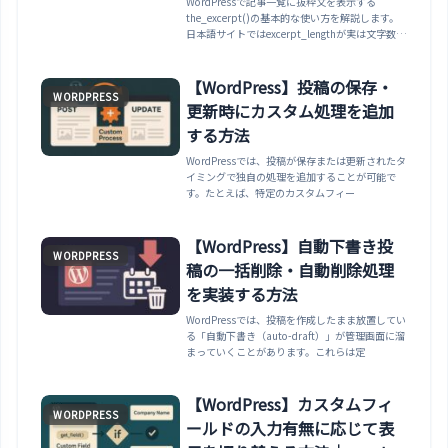
WordPressで記事一覧に抜粋文を表示する
the_excerpt()の基本的な使い方を解説します。
日本語サイトではexcerpt_lengthが実は文字数と
して扱われる点、手動で書いた抜粋が優先される
仕組み、HTMLタグを許可する際の注意まで紹介
します。長さの詳細調整・省略記号の変更は関連
【WordPress】投稿の保存・
WORDPRESS
記事へ。
更新時にカスタム処理を追加
する方法
WordPressでは、投稿が保存または更新されたタ
イミングで独自の処理を追加することが可能で
す。たとえば、特定のカスタムフィー
【WordPress】自動下書き投
WORDPRESS
稿の一括削除・自動削除処理
を実装する方法
WordPressでは、投稿を作成したまま放置してい
る「自動下書き（auto-draft）」が管理画面に溜
まっていくことがあります。これらは定
【WordPress】カスタムフィ
WORDPRESS
ールドの入力有無に応じて表