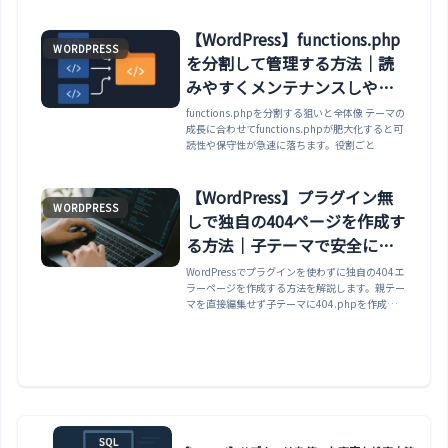
ずページ内に完了メッセージを表示する方法の2
通りで解説します。特定フォームだけに限定する
書き方も紹介します。
【WordPress】functions.php
WORDPRESS
を分割して管理する方法｜読
みやすくメンテナンスしやす
いテーマ開発
functions.phpを分割する狙いと全体像 テーマの
成長に合わせてfunctions.phpが肥大化すると可
読性や保守性が急速に落ちます。役割ごと
【WordPress】プラグイン無
WORDPRESS
しで独自の404ページを作成す
る方法｜子テーマで安全にカ
スタマイズ
WordPressでプラグインを使わずに独自の404エ
ラーページを作成する方法を解説します。親テー
マを直接編集せず子テーマに404.phpを作成する
安全な方法と、デザインのカスタマイズまで紹介
します。