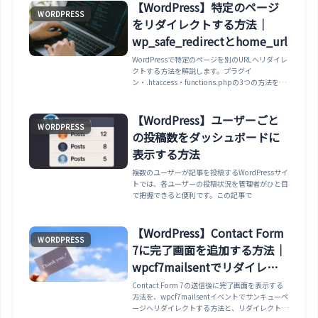
【WordPress】特定のページ
WORDPRESS
をリダイレクトする方法｜
wp_safe_redirectとhome_url
WordPressで特定のページを別のURLへリダイレ
クトする方法を解説します。プラグイ
ン・.htaccess・functions.phpの3つの方法を紹
介し、コードで実装する場合は
wp_safe_redirectとhome_urlを使った安全な書
き方まで解説します。
【WordPress】ユーザーごと
WORDPRESS
の投稿数をダッシュボードに
表示する方法
複数のユーザーが記事を投稿するWordPressサイ
トでは、各ユーザーの投稿状況を管理者がひと目
で把握できると便利です。この記事で
【WordPress】Contact Form
WORDPRESS
7に完了画面を追加する方法｜
wpcf7mailsentでリダイレク
ト・ページ内メッセージ
Contact Form 7の送信後に完了画面を表示する
方法を、wpcf7mailsentイベントでサンキューペ
ージへリダイレクトする方法と、リダイレクトせ