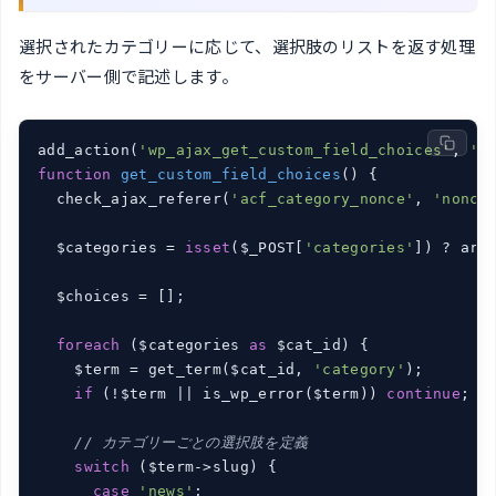
選択されたカテゴリーに応じて、選択肢のリストを返す処理
をサーバー側で記述します。
add_action(
'wp_ajax_get_custom_field_choices'
, 
'g
function
get_custom_field_choices
()
{

  check_ajax_referer(
'acf_category_nonce'
, 
'nonce
  $categories = 
isset
($_POST[
'categories'
]) ? arr
  $choices = [];

foreach
 ($categories 
as
 $cat_id) {

    $term = get_term($cat_id, 
'category'
);

if
 (!$term || is_wp_error($term)) 
continue
;

// カテゴリーごとの選択肢を定義
switch
 ($term->slug) {

case
'news'
:
