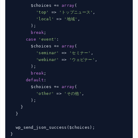
        $choices += 
array
(

'top'
 => 
'トップニュース'
,

'local'
 => 
'地域'
,

        );

break
;

case
'event'
:

        $choices += 
array
(

'seminar'
 => 
'セミナー'
,

'webinar'
 => 
'ウェビナー'
,

        );

break
;

default
:

        $choices += 
array
(

'other'
 => 
'その他'
,

        );

    }

  }

  wp_send_json_success($choices);

}