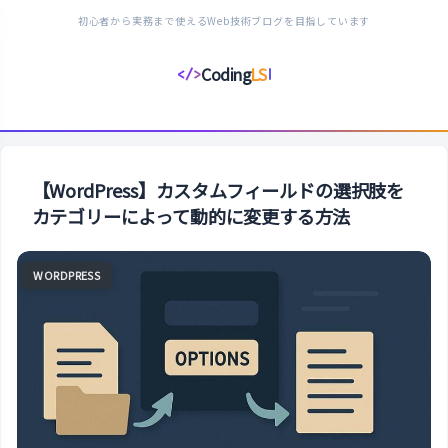
初心者から実務まで使えるWeb技術ブログを目指しています
Coding
LS
</>
コ
ー
デ
ィ
ン
【WordPress】カスタムフィールドの選択肢を
グ
カテゴリーによって動的に変更する方法
ラ
イ
WORDPRESS
フ
ス
タ
イ
ル