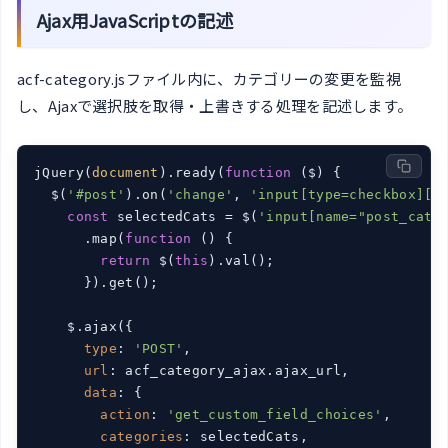
Ajax用JavaScriptの記述
acf-category.jsファイル内に、カテゴリーの変更を監視
し、Ajaxで選択肢を取得・上書きする処理を記述します。
jQuery(
document
).ready(
function
 (
$
) 
{

  $(
'#post'
).on(
'change'
, 
'input[type=checkbox][n
const
 selectedCats = $(
'input[name="post_cate
      .map(
function
 (
) 
{

return
 $(
this
).val();

      }).get();

    $.ajax({

type
: 
'POST'
,

url
: acf_category_ajax.ajax_url,

data
: {

action
: 
'get_custom_field_choices'
,

categories
: selectedCats,
