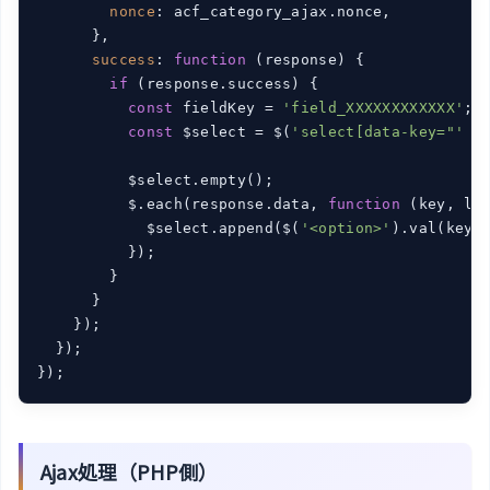
nonce
: acf_category_ajax.nonce,

      },

success
: 
function
 (
response
) 
{

if
 (response.success) {

const
 fieldKey = 
'field_XXXXXXXXXXXX'
; 
const
 $select = $(
'select[data-key="'
 +
          $select.empty();

          $.each(response.data, 
function
 (
key, la
            $select.append($(
'<option>'
).val(key).
          });

        }

      }

    });

  });

});
Ajax処理（PHP側）