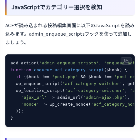
JavaScriptでカテゴリー選択を検知
ACFが読み込まれる投稿編集画面に以下のJavaScriptを読み
込みます。admin_enqueue_scriptsフックを使って追加し
ましょう。
add_action(
'admin_enqueue_scripts'
, 
'enqueue_acf_
function
enqueue_acf_category_script
($hook)
{

if
 ($hook !== 
'post.php'
 && $hook !== 
'post-new
  wp_enqueue_script(
'acf-category-switcher'
, get_
  wp_localize_script(
'acf-category-switcher'
, 
'ac
'ajax_url'
 => admin_url(
'admin-ajax.php'
),

'nonce'
 => wp_create_nonce(
'acf_category_nonc
  ));

}