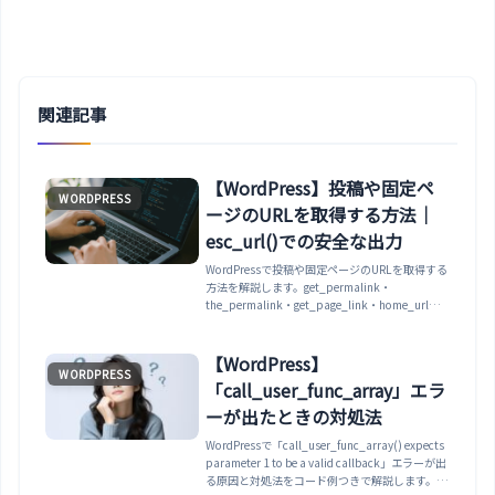
関連記事
【WordPress】投稿や固定ペ
WORDPRESS
ージのURLを取得する方法｜
esc_url()での安全な出力
WordPressで投稿や固定ページのURLを取得する
方法を解説します。get_permalink・
the_permalink・get_page_link・home_urlの
使い分けと、esc_url()による安全な出力方法ま
で紹介します。
【WordPress】
WORDPRESS
「call_user_func_array」エラ
ーが出たときの対処法
WordPressで「call_user_func_array() expects
parameter 1 to be a valid callback」エラーが出
る原因と対処法をコード例つきで解説します。関