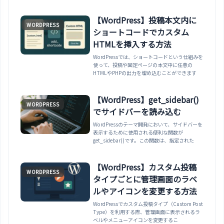
数が存在しない・プラグイン削除後の孤立フッ
ク・クラスメソッドの指定ミスなど、原因別の直
し方とfunction_existsガードによる予防策を紹
【WordPress】投稿本文内に
WORDPRESS
介します。
ショートコードでカスタム
HTMLを挿入する方法
WordPressでは、ショートコードという仕組みを
使って、投稿や固定ページの本文中に任意の
HTMLやPHPの出力を埋め込むことができます
【WordPress】get_sidebar()
WORDPRESS
でサイドバーを読み込む
WordPressのテーマ開発において、サイドバーを
表示するために使用される便利な関数が
get_sidebar()です。この関数は、指定された
【WordPress】カスタム投稿
WORDPRESS
タイプごとに管理画面のラベ
ルやアイコンを変更する方法
WordPressでカスタム投稿タイプ（Custom Post
Type）を利用する際、管理画面に表示されるラ
ベルやメニューアイコンを変更するこ