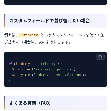
カスタムフィールドで並び替えたい場合
例えば、
というカスタムフィールドを使って並
priority
び替えたい場合は、次のようにします。
if
 (
$orderby
 === 
'priority'
) {

$query
->
set
(
'meta_key'
, 
'priority'
);

$query
->
set
(
'orderby'
, 
'meta_value_num'
);

よくある質問（FAQ）