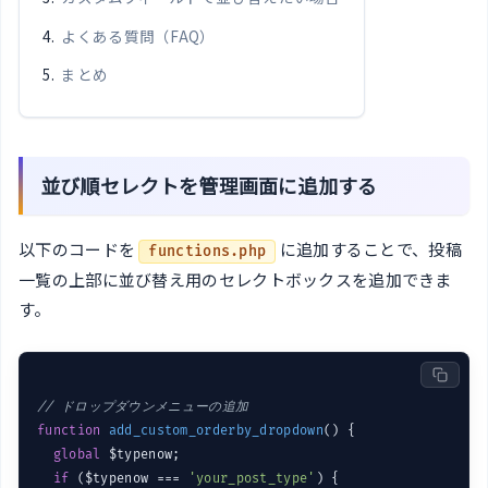
よくある質問（FAQ）
まとめ
並び順セレクトを管理画面に追加する
以下のコードを
に追加することで、投稿
functions.php
一覧の上部に並び替え用のセレクトボックスを追加できま
す。
// ドロップダウンメニューの追加
function
add_custom_orderby_dropdown
()
{

global
 $typenow;

if
 ($typenow === 
'your_post_type'
) {
