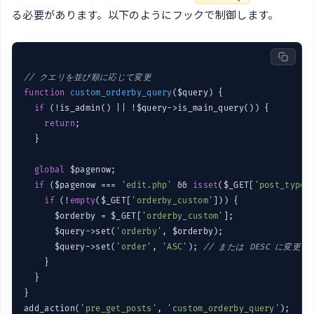
る必要があります。以下のようにフックで制御します。
// クエリを並び順に応じて変更
function
custom_orderby_query
($query)
{

if
 (!is_admin() || !$query->is_main_query()) {

return
;

  }

global
 $pagenow;

if
 ($pagenow === 
'edit.php'
 && 
isset
($_GET[
'post_type'
if
 (!
empty
($_GET[
'orderby_custom'
])) {

      $orderby = $_GET[
'orderby_custom'
];

      $query->set(
'orderby'
, $orderby);

      $query->set(
'order'
, 
'ASC'
); 
// または DESC に変更可
    }

  }

}

add_action(
'pre_get_posts'
, 
'custom_orderby_query'