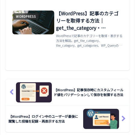
【WordPress】記事のカテゴ
WORDPRESS
リーを取得する方法｜
get_the_category・
the_category・WP_Query・
WordPressで記事のカテゴリーを取得・表示する
方法を解説。get_the_category、
カスタムタクソノミー完全ガ
the_category、get_categories、WP_Queryのカ
イド
テゴリパラメータからカスタムタクソノミー対応
まで網羅。
【WordPress】記事保存時にカスタムフィール
ド値をバリデーションして保存を制御する方法
【WordPress】ログイン中のユーザーが最後に
閲覧した投稿を記録・再表示する方法