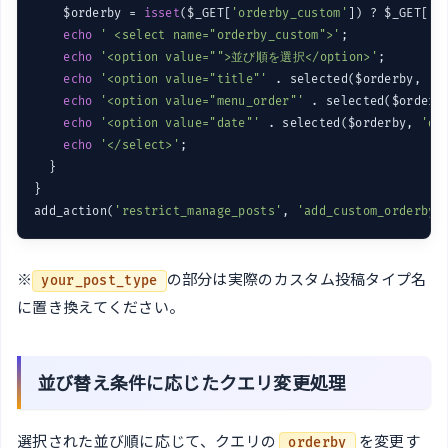
    $orderby = 
isset
($_GET[
'orderby_custom'
]) ? $_GET[
'o
echo
' <select name="orderby_custom">'
;

echo
'<option value="">並び順を選択</option>'
;

echo
'<option value="title"'
 . selected($orderby, 
't
echo
'<option value="menu_order"'
 . selected($orderb
echo
'<option value="date"'
 . selected($orderby, 
'da
echo
'</select>'
;

  }

}

add_action(
'restrict_manage_posts'
, 
'add_custom_orderby_
※
の部分は実際のカスタム投稿タイプ名
your_post_type
に置き換えてください。
並び替え条件に応じたクエリ変更処理
選択された並び順に応じて、クエリの
を変更す
orderby