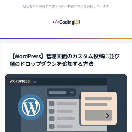
初心者から実務まで使えるWeb技術ブログを目指しています
Coding
LS
</>
コ
ー
デ
ィ
ン
【WordPress】管理画面のカスタム投稿に並び
グ
順のドロップダウンを追加する方法
ラ
イ
WORDPRESS
フ
ス
タ
イ
ル