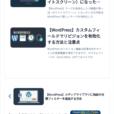
イトスクリーン）になったと
きの対処法
【WordPress】テーマを有効化したら画面が真っ
白（ホワイトスクリーン）になったときの対処法
WordPressで新しいテーマを有効化した
【WordPress】カスタムフィ
WORDPRESS
ールドでリビジョンを有効化
する方法と注意点
WordPress のリビジョン機能は記事本文やタイ
トルの変更履歴を保存できますが、カスタムフィ
ールド（post meta）はデフォルトでは
【WordPress】メディアライブラリに独自の分
類フィルターを追加する方法