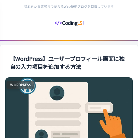
初心者から実務まで使えるWeb技術ブログを目指しています
Coding
LS
</>
コ
ー
デ
ィ
ン
【WordPress】ユーザープロフィール画面に独
グ
自の入力項目を追加する方法
ラ
イ
WORDPRESS
フ
ス
タ
イ
ル