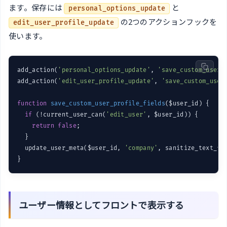
ます。保存には
と
personal_options_update
の2つのアクションフックを
edit_user_profile_update
使います。
add_action(
'personal_options_update'
, 
'save_custom_user_
add_action(
'edit_user_profile_update'
, 
'save_custom_user
function
save_custom_user_profile_fields
($user_id)
{

if
 (!current_user_can(
'edit_user'
, $user_id)) {

return
false
;

  }

  update_user_meta($user_id, 
'company'
, sanitize_text_fi
}
ユーザー情報としてフロントで表示する