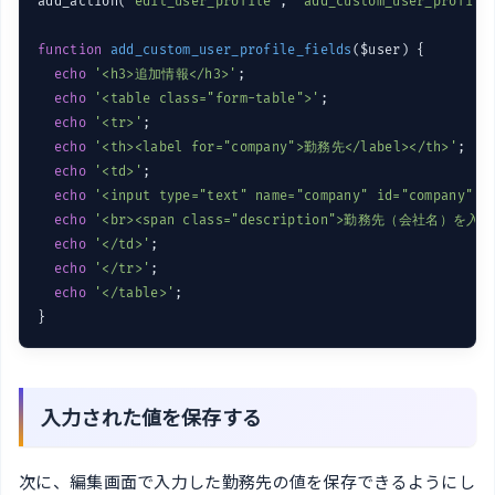
add_action(
'edit_user_profile'
, 
'add_custom_user_profile
function
add_custom_user_profile_fields
($user)
{

echo
'<h3>追加情報</h3>'
;

echo
'<table class="form-table">'
;

echo
'<tr>'
;

echo
'<th><label for="company">勤務先</label></th>'
;

echo
'<td>'
;

echo
'<input type="text" name="company" id="company" v
echo
'<br><span class="description">勤務先（会社名）を
echo
'</td>'
;

echo
'</tr>'
;

echo
'</table>'
;

}
入力された値を保存する
次に、編集画面で入力した勤務先の値を保存できるようにし