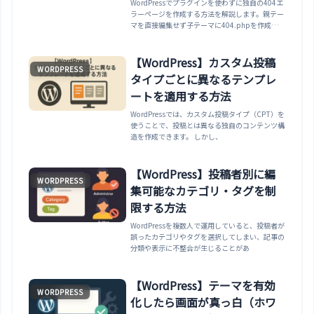
スタマイズ
WordPressでプラグインを使わずに独自の404エ
ラーページを作成する方法を解説します。親テー
マを直接編集せず子テーマに404.phpを作成する
安全な方法と、デザインのカスタマイズまで紹介
します。
【WordPress】カスタム投稿
WORDPRESS
タイプごとに異なるテンプレ
ートを適用する方法
WordPressでは、カスタム投稿タイプ（CPT）を
使うことで、投稿とは異なる独自のコンテンツ構
造を作成できます。 しかし、
【WordPress】投稿者別に編
WORDPRESS
集可能なカテゴリ・タグを制
限する方法
WordPressを複数人で運用していると、投稿者が
誤ったカテゴリやタグを選択してしまい、記事の
分類や表示に不整合が生じることがあ
【WordPress】テーマを有効
WORDPRESS
化したら画面が真っ白（ホワ