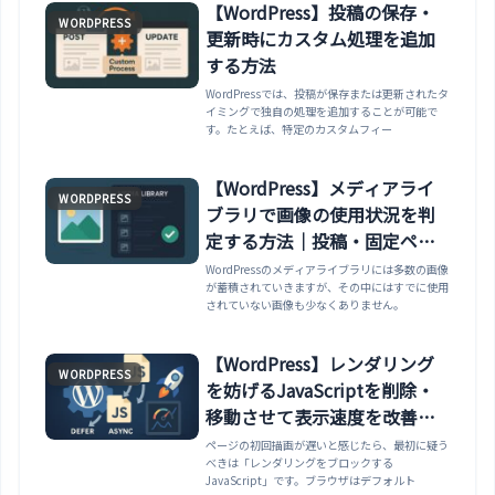
別表示パターン、ショートコード実装、
【WordPress】投稿の保存・
WORDPRESS
WP_Query meta_query、REST API公開まで網
更新時にカスタム処理を追加
羅。
する方法
WordPressでは、投稿が保存または更新されたタ
イミングで独自の処理を追加することが可能で
す。たとえば、特定のカスタムフィー
【WordPress】メディアライ
WORDPRESS
ブラリで画像の使用状況を判
定する方法｜投稿・固定ペー
ジ・カスタム投稿での利用調
WordPressのメディアライブラリには多数の画像
が蓄積されていきますが、その中にはすでに使用
査
されていない画像も少なくありません。
【WordPress】レンダリング
WORDPRESS
を妨げるJavaScriptを削除・
移動させて表示速度を改善す
る方法
ページの初回描画が遅いと感じたら、最初に疑う
べきは「レンダリングをブロックする
JavaScript」です。ブラウザはデフォルト