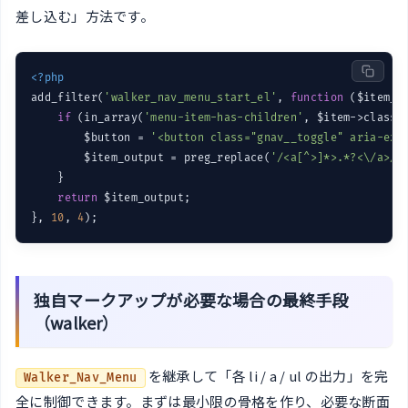
差し込む」方法です。
<?php
add_filter(
'walker_nav_menu_start_el'
, 
function
($item_o
if
 (in_array(
'menu-item-has-children'
, $item->classe
        $button = 
'<button class="gnav__toggle" aria-e
        $item_output = preg_replace(
'/<a[^>]*>.*?<\/a>/s
    }

return
 $item_output;

}, 
10
, 
4
独自マークアップが必要な場合の最終手段
（walker）
を継承して「各 li / a / ul の出力」を完
Walker_Nav_Menu
全に制御できます。まずは最小限の骨格を作り、必要な断面