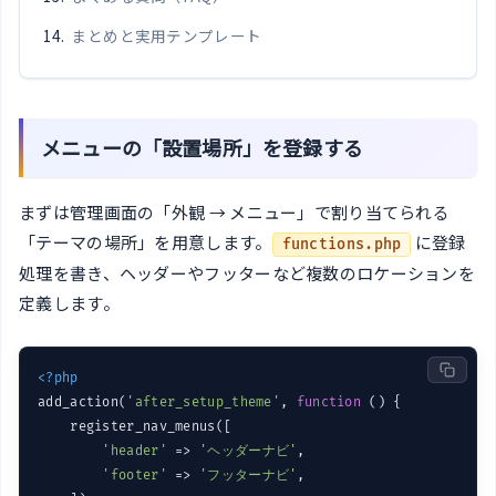
まとめと実用テンプレート
メニューの「設置場所」を登録する
まずは管理画面の「外観 → メニュー」で割り当てられる
「テーマの場所」を用意します。
に登録
functions.php
処理を書き、ヘッダーやフッターなど複数のロケーションを
定義します。
<?php
add_action(
'after_setup_theme'
, 
function
()
{

    register_nav_menus([

'header'
 => 
'ヘッダーナビ'
,

'footer'
 => 
'フッターナビ'
,
