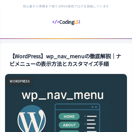
初心者から実務まで使えるWeb技術ブログを目指しています
Coding
LS
</>
コ
ー
デ
ィ
ン
【WordPress】wp_nav_menuの徹底解説｜ナ
グ
ビメニューの表示方法とカスタマイズ手順
ラ
イ
WORDPRESS
フ
ス
タ
イ
ル