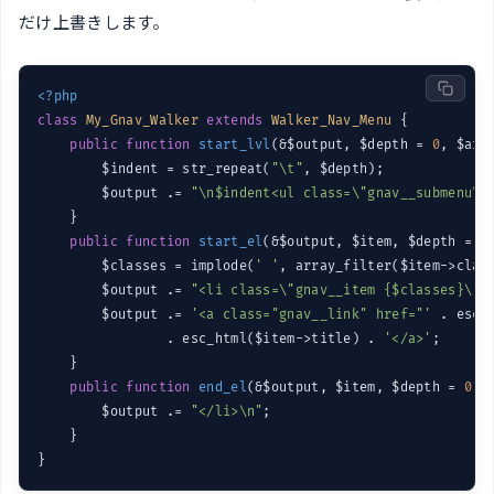
だけ上書きします。
<?php
class
My_Gnav_Walker
extends
Walker_Nav_Menu
{

public
function
start_lvl
(&$output, $depth = 
0
, $arg
        $indent = str_repeat(
"\t"
, $depth);

        $output .= 
"\n$indent<ul class=\"gnav__submenu\"
    }

public
function
start_el
(&$output, $item, $depth = 
0
        $classes = implode(
' '
, array_filter($item->class
        $output .= 
"<li class=\"gnav__item {$classes}\">
        $output .= 
'<a class="gnav__link" href="'
 . esc_
                . esc_html($item->title) . 
'</a>'
;

    }

public
function
end_el
(&$output, $item, $depth = 
0
, 
        $output .= 
"</li>\n"
;

    }
