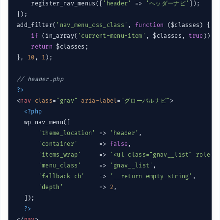
    register_nav_menus([
'header'
 => 
'ヘッダーナビ'
]);

});

add_filter(
'nav_menu_css_class'
, 
function
($classes)
{

if
 (in_array(
'current-menu-item'
, $classes, 
true
)) $
return
 $classes;

}, 
10
, 
1
);

// header.php
?>
<
nav
class
=
"gnav"
aria-label
=
"グローバルナビ"
>
<?php
  wp_nav_menu([

'theme_location'
 => 
'header'
,

'container'
      => 
false
,

'items_wrap'
     => 
'<ul class="gnav__list" role="
'menu_class'
     => 
'gnav__list'
,

'fallback_cb'
    => 
'__return_empty_string'
,

'depth'
          => 
2
,

  ]);

?>
</
nav
>