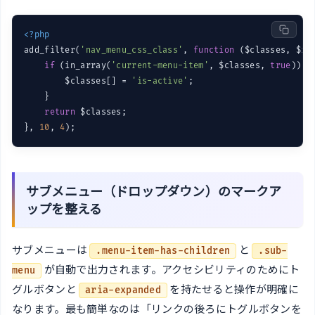
<?php
add_filter(
'nav_menu_css_class'
, 
function
($classes, $it
if
 (in_array(
'current-menu-item'
, $classes, 
true
)) {

        $classes[] = 
'is-active'
;

    }

return
 $classes;

}, 
10
, 
4
サブメニュー（ドロップダウン）のマークア
ップを整える
サブメニューは
と
.menu-item-has-children
.sub-
が自動で出力されます。アクセシビリティのためにト
menu
グルボタンと
を持たせると操作が明確に
aria-expanded
なります。最も簡単なのは「リンクの後ろにトグルボタンを