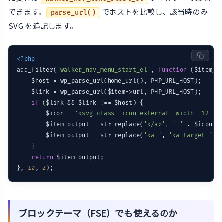
できます。
でホストを比較し、該当時のみ
parse_url()
SVG を追記します。
<?php
add_filter(
'walker_nav_menu_start_el'
, 
function
($item_o
    $host = wp_parse_url(home_url(), PHP_URL_HOST);

    $link = wp_parse_url($item->url, PHP_URL_HOST);

if
 ($link && $link !== $host) {

        $icon = 
'<svg class="icon-external" width="12" h
        $item_output = str_replace(
'</a>'
, 
' '
 . $icon .
        $item_output = str_replace(
'<a '
, 
'<a target="_b
    }

return
 $item_output;

}, 
10
, 
2
ブロックテーマ（FSE）でも使えるのか