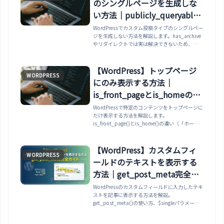
のシングルページを生成しな
い方法｜publicly_queryable
が正解
WordPressでカスタム投稿タイプのシングルペー
ジを生成しない方法を解説します。has_archive
やリダイレクトでは実は解決できないため、
publicly_queryableを使った確実な方法と、正し
い404の返し方を紹介します。
【WordPress】トップページ
WORDPRESS
にのみ表示する方法｜
is_front_pageとis_homeの違
い・CSS・ウィジェット
WordPressで特定のコンテンツをトップページに
だけ表示する方法を解説します。
is_front_page()とis_home()の違い（「ホーム
ページの表示」設定で挙動が変わる）を整理し、
テンプレートでの条件分岐、CSSのbodyクラ
ス、ウィジェットの出し分けまで紹介します。
【WordPress】カスタムフィ
WORDPRESS
ールドのテキストを表示する
方法｜get_post_meta完全ガ
イド
WordPressのカスタムフィールドに入力したテキ
ストを記事に表示する方法を解説。
get_post_meta()の使い方、$singleパラメータ
の違い、esc_html/esc_url/esc_attrによるセキ
ュリティ対策、URL・画像・日付などのデータ型