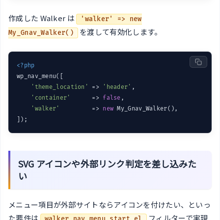
作成した Walker は
'walker' => new
を渡して有効化します。
My_Gnav_Walker()
<?php
wp_nav_menu([

'theme_location'
 => 
'header'
,

'container'
      => 
false
,

'walker'
         => 
new
 My_Gnav_Walker(),

SVG アイコンや外部リンク判定を差し込みた
い
メニュー項目が外部サイトならアイコンを付けたい、といっ
た要件は
フィルターで実現
walker_nav_menu_start_el