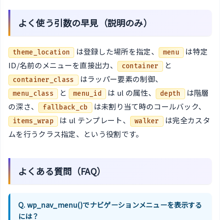
よく使う引数の早見（説明のみ）
は登録した場所を指定、
は特定
theme_location
menu
ID/名前のメニューを直接出力、
と
container
はラッパー要素の制御、
container_class
と
は ul の属性、
は階層
menu_class
menu_id
depth
の深さ、
は未割り当て時のコールバック、
fallback_cb
は ul テンプレート、
は完全カスタ
items_wrap
walker
ムを行うクラス指定、という役割です。
よくある質問（FAQ）
Q. wp_nav_menu()でナビゲーションメニューを表示する
には？