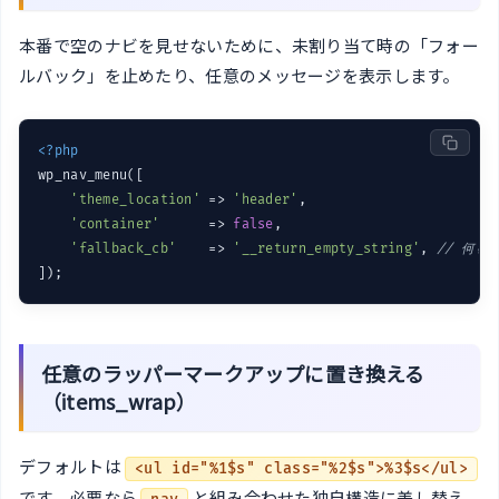
本番で空のナビを見せないために、未割り当て時の「フォー
ルバック」を止めたり、任意のメッセージを表示します。
<?php
wp_nav_menu([

'theme_location'
 => 
'header'
,

'container'
      => 
false
,

'fallback_cb'
    => 
'__return_empty_string'
, 
// 何も
任意のラッパーマークアップに置き換える
（items_wrap）
デフォルトは
<ul id="%1$s" class="%2$s">%3$s</ul>
です。必要なら
と組み合わせた独自構造に差し替え