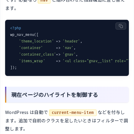
nav
ます。
<?php
wp_nav_menu([

'theme_location'
 => 
'header'
,

'container'
      => 
'nav'
,

'container_class'
=> 
'gnav'
,

'items_wrap'
     => 
'<ul class="gnav__list" role="li
現在ページのハイライトを制御する
WordPress は自動で
などを付与し
current-menu-item
ます。追加で自前のクラスを足したいときはフィルターで調
整します。