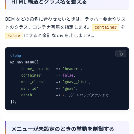
HTML 構造とクラス名を整える
BEM などの命名に合わせたいときは、ラッパー要素やリス
トのクラス、コンテナ有無を指定します。
を
container
にすると余計な div を出しません。
false
<?php
wp_nav_menu([

'theme_location'
 => 
'header'
,

'container'
      => 
false
,

'menu_class'
     => 
'gnav__list'
,

'menu_id'
        => 
'gnav'
,

'depth'
          => 
2
, 
// ドロップダウンまで
メニューが未設定のときの挙動を制御する