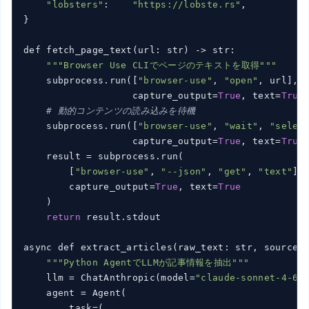
"lobsters"
:    
"https://lobste.rs"
,

}

def fetch_page_text(url: str) -> str:

""
"Browser Use CLIでページのテキストを取得"
""
    subprocess.run([
"browser-use"
, 
"open"
, url],

                   capture_output=
True
, text=
True
)
# 動的コンテンツの読み込みを待機
    subprocess.run([
"browser-use"
, 
"wait"
, 
"selec
                   capture_output=
True
, text=
True
)
    result = subprocess.run(

        [
"browser-use"
, 
"--json"
, 
"get"
, 
"text"
],

        capture_output=
True
, text=
True
    )

return
 result.stdout

async def extract_articles(raw_text: str, source:
""
"Python AgentでLLMが記事情報を抽出"
""
    llm = ChatAnthropic(model=
"claude-sonnet-4-6"
)
    agent = Agent(

        task=(
