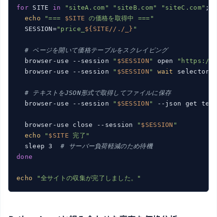
for
 SITE 
in
"siteA.com"
"siteB.com"
"siteC.com"
; 
echo
"=== 
$SITE
 の価格を取得中 ==="
  SESSION=
"price_
${SITE//./_}
"
# ページを開いて価格テーブルをスクレイピング
  browser-use --session 
"
$SESSION
"
 open 
"https://
  browser-use --session 
"
$SESSION
"
wait
 selector 
# テキストをJSON形式で取得してファイルに保存
  browser-use --session 
"
$SESSION
"
 --json get tex
  browser-use close --session 
"
$SESSION
"
echo
"
$SITE
 完了"
  sleep 3  
# サーバー負荷軽減のため待機
done
echo
"全サイトの収集が完了しました。"