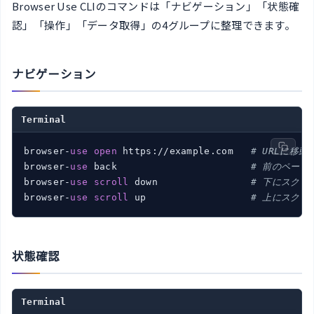
Browser Use CLIのコマンドは「ナビゲーション」「状態確
認」「操作」「データ取得」の4グループに整理できます。
ナビゲーション
Terminal
browser-
use
open
 https://example.com   
# URLに移動
browser-
use
 back                       
# 前のページ
browser-
use
scroll
 down                
# 下にスクロ
browser-
use
scroll
 up                  
# 上にスクロ
状態確認
Terminal