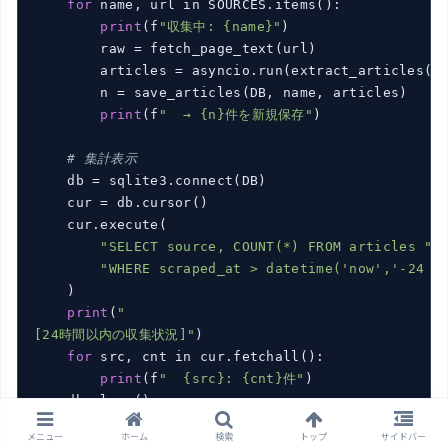
for
 name, url in SOURCES.items():

print
(f
"収集中: {name}"
)

        raw = fetch_page_text(url)

        articles = asyncio.run(extract_articles(ra
        n = save_articles(DB, name, articles)

print
(f
"  → {n}件を新規保存"
)

# 集計表示
    db = sqlite3.connect(DB)

    cur = db.cursor()

    cur.execute(

"SELECT source, COUNT(*) FROM articles "
"WHERE scraped_at > datetime('now','-24 h
    )

print
(
"

[24時間以内の収集状況]"
)

for
 src, cnt in cur.fetchall():

print
(f
"  {src}: {cnt}件"
)

メニュー
ホーム
検索
トップ
サイドバー