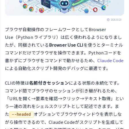
2026.03.25
ブラウザ自動操作のフレームワークとしてBrowser
Use（Python ライブラリ）は広く使われるようになりまし
たが、同梱されている
Browser Use CLI
を使うとターミナル
コマンドだけでブラウザを操作できます。Pythonコードを
書かずにブラウザをコマンドで動かせるため、
Claude Code
による自動化スクリプト開発のデバッグに最適です。
CLIの特徴は
名前付きセッション
による状態の永続化です。
コマンド間でブラウザのセッションが引き継がれるため、
「URLを開く→要素を確認→クリック→テキスト取得」とい
う一連の流れをシェルスクリプトとして記述できます。ま
た
オプションでブラウザウィンドウを表示しな
--headed
がら操作できるので、Claude Codeがスクリプトを生成して