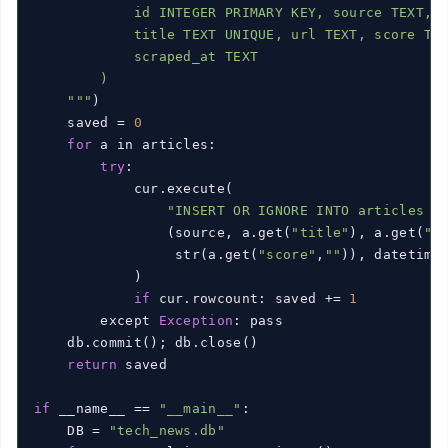
            id INTEGER PRIMARY KEY, source TEXT,

            title TEXT UNIQUE, url TEXT, score TEX
            scraped_at TEXT

        )

    "
""
)

    saved = 
0
for
 a in articles:

try
:

            cur.execute(

"INSERT OR IGNORE INTO articles V
                (source, a.get(
"title"
), a.get(
"u
                 str(a.get(
"score"
,
""
)), datetime.
            )

if
 cur.rowcount: saved += 
1
        except 
Exception
: pass

    db.commit(); db.close()

return
 saved

if
 __name__ == 
"__main__"
:

    DB = 
"tech_news.db"