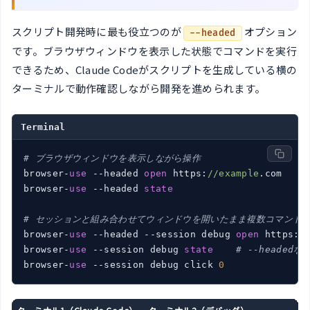
スクリプト開発時に最も役立つのが
オプション
--headed
です。ブラウザウィンドウを表示した状態でコマンドを実行
できるため、Claude Codeがスクリプトを生成している横の
ターミナルで動作確認しながら開発を進められます。
Terminal
# ブラウザウィンドウを表示しながら操作
browser-
use
 --headed 
open
 https:
//example
.com

browser-
use
 --headed 
state
# セッションと組み合わせてウィンドウを開いたまま複数コマンド
browser-
use
 --headed --session debug 
open
 https:
/
browser-
use
 --session debug 
state
# --heade
browser-
use
 --session debug click 
0