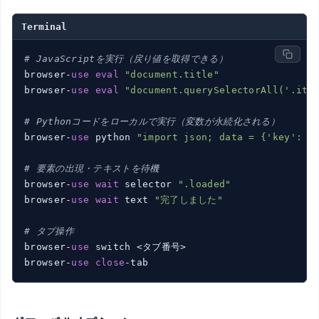
Terminal
# JavaScriptを実行（戻り値を取得できる）
browser-
use
eval
"document.title"
browser-
use
eval
"document.querySelectorAll('.ite
# Pythonコードをローカルで実行（変数が永続化される）
browser-
use
 python 
"import json; data = {'key': '
# 要素の出現・テキストを待機
browser-
use
wait
 selector 
".loaded"
browser-
use
wait
 text 
"完了しました"
# タブ操作
browser-
use
 switch <タブ番号>

browser-
use
close