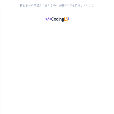
初心者から実務まで使えるWeb技術ブログを目指しています
Coding
LS
</>
コ
ー
デ
ィ
ン
グ
ラ
イ
フ
ス
タ
イ
ル