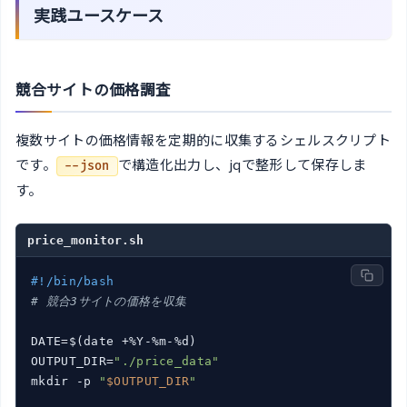
実践ユースケース
競合サイトの価格調査
複数サイトの価格情報を定期的に収集するシェルスクリプト
です。
で構造化出力し、jqで整形して保存しま
--json
す。
price_monitor.sh
#!/bin/bash
# 競合3サイトの価格を収集
DATE=$(date +%Y-%m-%d)

OUTPUT_DIR=
"./price_data"
mkdir -p 
"
$OUTPUT_DIR
"