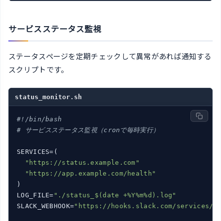
サービスステータス監視
ステータスページを定期チェックして異常があれば通知する
スクリプトです。
status_monitor.sh
#!/bin/bash
# サービスステータス監視（cronで毎時実行）
SERVICES=(

"https://status.example.com"
"https://app.example.com/health"
)

LOG_FILE=
"./status_$(date +%Y%m%d).log"
SLACK_WEBHOOK=
"https://hooks.slack.com/services/x