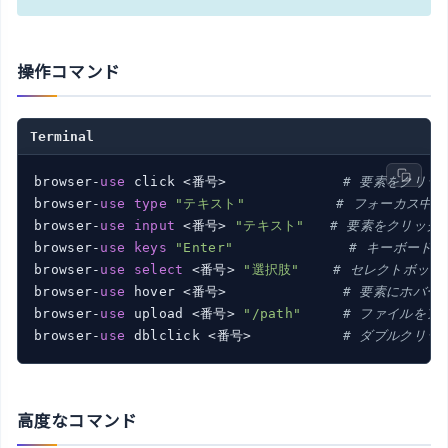
操作コマンド
Terminal
browser-
use
 click <番号>              
# 要素をクリッ
browser-
use
type
"テキスト"
# フォーカス中
browser-
use
input
 <番号> 
"テキスト"
# 要素をクリック
browser-
use
keys
"Enter"
# キーボード
browser-
use
select
 <番号> 
"選択肢"
# セレクトボック
browser-
use
 hover <番号>              
# 要素にホバー
browser-
use
 upload <番号> 
"/path"
# ファイルをア
browser-
use
 dblclick <番号>           
# ダブルクリッ
高度なコマンド