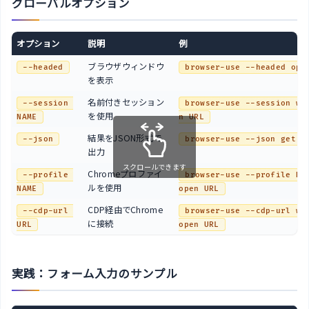
グローバルオプション
オプション
説明
例
ブラウザウィンドウ
--headed
browser-use --headed ope
を表示
名前付きセッション
--session 
browser-use --session wo
を使用
NAME
n URL
結果をJSON形式で
--json
browser-use --json get t
出力
スクロールできます
Chromeプロファイ
--profile 
browser-use --profile Def
ルを使用
NAME
open URL
CDP経由でChrome
--cdp-url 
browser-use --cdp-url ws:
に接続
URL
open URL
実践：フォーム入力のサンプル