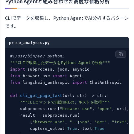
Python Agentと組み合わせた高度な価格分析
CLIでデータを収集し、Python AgentでAI分析するパターン
です。
price_analysis.py
#!/usr/bin/env python3
"""CLIで収集したデータをPython Agentで分析"""
import
from
 browser_use 
import
from
 langchain_anthropic 
import
 ChatAnthropic

def
cli_get_page_text
(url: str)
 -> str:
"""CLIコマンドで指定URLのテキストを取得"""
    subprocess.run([
"browser-use"
, 
"open"
, url], 
    result = subprocess.run(

        [
"browser-use"
, 
"--json"
, 
"get"
, 
"text"
],

        capture_output=
True
, text=
True