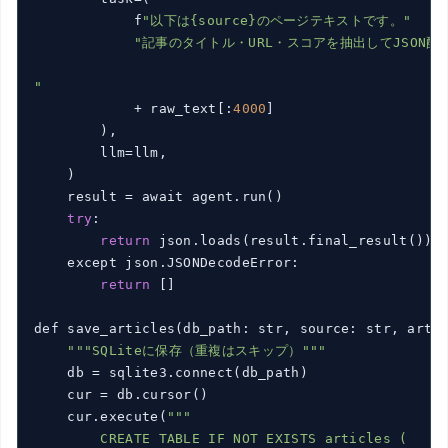
            f
"以下は{source}のページテキストです。"
"記事のタイトル・URL・スコアを抽出してJSON配
"
            + raw_text[:
4000
]

        ),

        llm=llm,

    )

    result = await agent.run()

try
:

return
 json.loads(result.final_result()) 
    except json.JSONDecodeError:

return
 []

def save_articles(db_path: str, source: str, arti
""
"SQLiteに保存（重複はスキップ）"
""
    db = sqlite3.connect(db_path)

    cur = db.cursor()

    cur.execute(
""
"

        CREATE TABLE IF NOT EXISTS articles (
