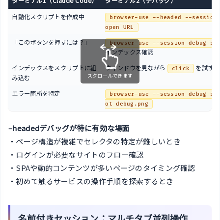
ターミナル1（Claude Code）
ターミナル2（デバッグ）
自動化スクリプトを作成中
browser-use --headed --session 
open URL
「このボタンを押すには？」
browser-use --session debug st
インデックス確認
インデックスをスクリプトに組
ウィンドウを見ながら
を試す
click
スクロールできます
み込む
エラー箇所を特定
browser-use --session debug sc
ot debug.png
–headedデバッグが特に有効な場面
・ページ構造が複雑でセレクタの特定が難しいとき
・ログインが必要なサイトのフロー確認
・SPAや動的コンテンツが多いページのタイミング確認
・初めて触るサービスの操作手順を探索するとき
名前付きセッション：マルチタブ並列操作