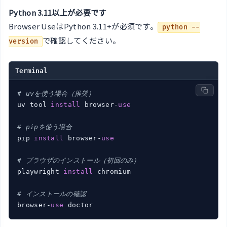
Python 3.11以上が必要です
Browser UseはPython 3.11+が必須です。
python --
で確認してください。
version
Terminal
# uvを使う場合（推奨）
uv tool 
install
 browser-
use
# pipを使う場合
pip 
install
 browser-
use
# ブラウザのインストール（初回のみ）
playwright 
install
 chromium

# インストールの確認
browser-
use