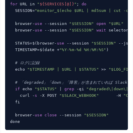
for
 URL in 
"
${SERVICES[@]}
"
; 
do
  SESSION=
"monitor_$(echo $URL | md5sum | cut -c1
  browser-
use
 --session 
"$SESSION"
open
"$URL"
  browser-
use
 --session 
"$SESSION"
wait
 selector 
  STATUS=$(browser-
use
 --session 
"$SESSION"
 --json
  TIMESTAMP=$(date +
"%Y-%m-%d %H:%M:%S"
)

# ログに記録
  echo 
"$TIMESTAMP | $URL | $STATUS"
 >> 
"$LOG_FIL
# 「degraded」「down」「障害」が含まれていれば Slack 
if
 echo 
"$STATUS"
 | 
grep
 -qi 
"degraded\|down\|
    curl -
s
 -X POST 
"$SLACK_WEBHOOK"
       -H 
"Co
  fi

  browser-
use
close
 --session 
"$SESSION"