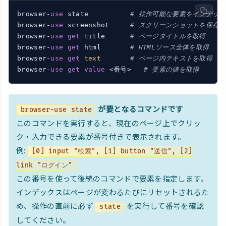
browser-
use
 state          
# 操作可能な要素をインデッ
browser-
use
 screenshot     
# スクリーンショットを保存
browser-
use
get
 title      
# ページタイトルを取得
browser-
use
get
 html       
# HTMLソース全体を取得
browser-
use
get
text
# ページ内テキストを取得
browser-
use
get
value
 <番号>   
# 要素の値を取得
が要となるコマンドです
browser-use state
このコマンドを実行すると、現在のページ上でクリッ
ク・入力できる要素が番号付きで表示されます。
例:
[0] input "検索", [1] button "送信", [2]
link "ログイン"
この番号を使って後続のコマンドで要素を指定します。
インデックスはページが変わるたびにリセットされるた
め、操作の直前に必ず
を実行して番号を確認
state
してください。