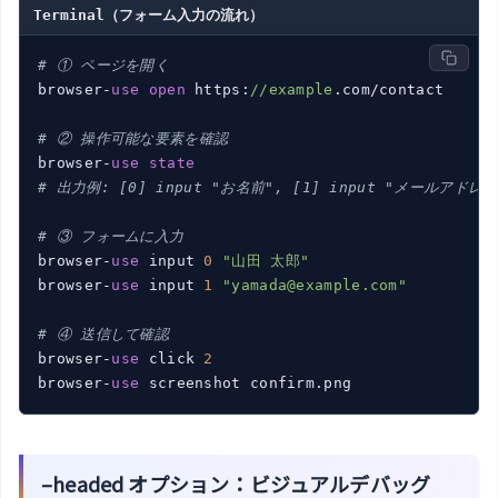
Terminal（フォーム入力の流れ）
# ① ページを開く
browser-
use
open
 https:
//example
.com/contact

# ② 操作可能な要素を確認
browser-
use
state
# 出力例: [0] input "お名前", [1] input "メールアドレス"
# ③ フォームに入力
browser-
use
 input 
0
"山田 太郎"
browser-
use
 input 
1
"yamada@example.com"
# ④ 送信して確認
browser-
use
 click 
2
browser-
use
–headed オプション：ビジュアルデバッグ