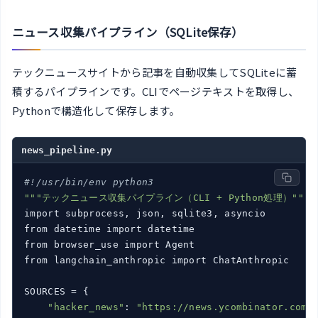
ニュース収集パイプライン（SQLite保存）
テックニュースサイトから記事を自動収集してSQLiteに蓄
積するパイプラインです。CLIでページテキストを取得し、
Pythonで構造化して保存します。
news_pipeline.py
#!/usr/bin/env python3
""
"テックニュース収集パイプライン（CLI + Python処理）"
""
import subprocess, json, sqlite3, asyncio

from datetime import datetime

from browser_use import Agent

from langchain_anthropic import ChatAnthropic

SOURCES = {

"hacker_news"
: 
"https://news.ycombinator.com"
,