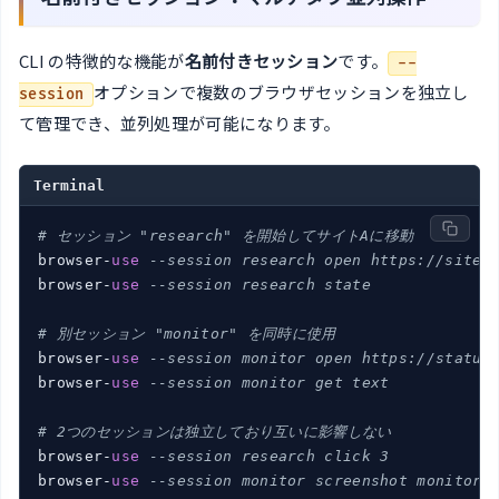
CLI の特徴的な機能が
名前付きセッション
です。
--
オプションで複数のブラウザセッションを独立し
session
て管理でき、並列処理が可能になります。
Terminal
# セッション "research" を開始してサイトAに移動
browser-
use
--session research open https://siteA
browser-
use
--session research state
# 別セッション "monitor" を同時に使用
browser-
use
--session monitor open https://status
browser-
use
--session monitor get text
# 2つのセッションは独立しており互いに影響しない
browser-
use
--session research click 3
browser-
use
--session monitor screenshot monitor.