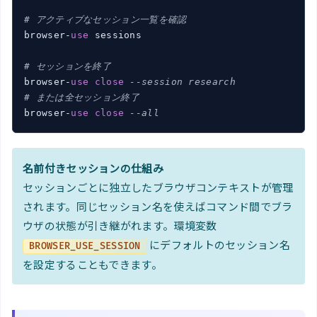
# アクティブなセッション一覧を確認
browser-
use
 sessions

# セッションを終了
browser-
use
close
--session research
# または全セッション終了
browser-
use
close
--all
名前付きセッションの仕組み
セッションごとに独立したブラウザコンテキストが管理
されます。同じセッション名を使えばコマンド間でブラ
ウザの状態が引き継がれます。環境変数
にデフォルトのセッション名
BROWSER_USE_SESSION
を設定することもできます。