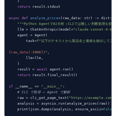
    )

return
 result.stdout

async
def
analyze_prices
(raw_data: str)
 -> dict:
"""Python AgentでAI分析（CLIでは難しい判断処理を担当
    llm = ChatAnthropic(model=
"claude-sonnet-4-6"
)
    agent = Agent(

        task=
f"以下のテキストから製品名と価格を抽出してJSO
{raw_data[:
3000
]}
"
,

        llm=llm,

    )

    result = 
await
 agent.run()

return
 result.final_result()

if
 __name__ == 
"__main__"
:

# CLI で取得 → Agent で解析
    raw = cli_get_page_text(
"https://example.com/
    analysis = asyncio.run(analyze_prices(raw))

    print(json.dumps(analysis, ensure_ascii=
False