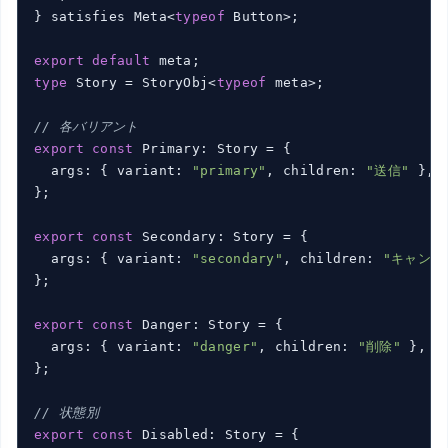
} satisfies Meta<
typeof
 Button>;

export
default
type
 Story = StoryObj<
typeof
 meta>;

// 各バリアント
export
const
 Primary: Story = {

  args: { variant: 
"primary"
, children: 
"送信"
 },

};

export
const
 Secondary: Story = {

  args: { variant: 
"secondary"
, children: 
"キャンセ
};

export
const
 Danger: Story = {

  args: { variant: 
"danger"
, children: 
"削除"
 },

};

// 状態別
export
const
 Disabled: Story = {
