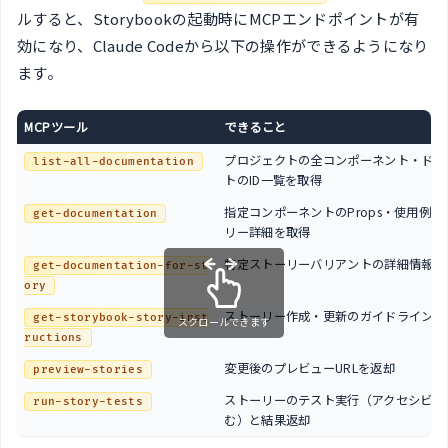
ルすると、Storybookの起動時にMCPエンドポイントが有
効になり、Claude Codeから以下の操作ができるようになり
ます。
MCPツール
できること
プロジェクトの全コンポーネント・ドキ
list-all-documentation
トのID一覧を取得
指定コンポーネントのProps・使用例・
get-documentation
リー詳細を取得
特定ストーリーバリアントの詳細情報を
get-documentation-for-st
ory
ストーリー作成・更新のガイドラインを
get-storybook-story-inst
スクロールできます
ructions
変更後のプレビューURLを返却
preview-stories
ストーリーのテスト実行（アクセシビリ
run-story-tests
む）と結果返却