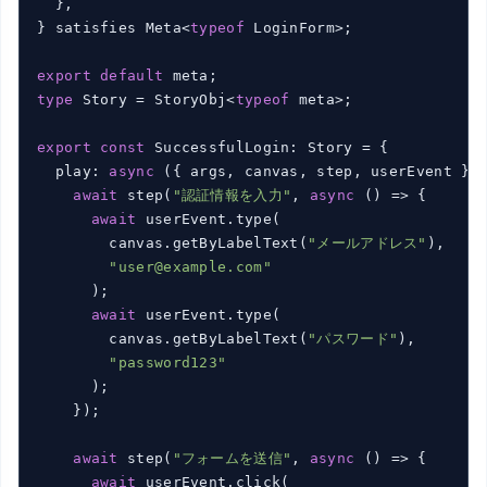
  },

} satisfies Meta<
typeof
 LoginForm>;

export
default
type
 Story = StoryObj<
typeof
 meta>;

export
const
 SuccessfulLogin: Story = {

  play: 
async
 ({ args, canvas, step, userEvent }) 
await
 step(
"認証情報を入力"
, 
async
 () => {

await
 userEvent.type(

        canvas.getByLabelText(
"メールアドレス"
),

"user@example.com"
      );

await
 userEvent.type(

        canvas.getByLabelText(
"パスワード"
),

"password123"
      );

    });

await
 step(
"フォームを送信"
, 
async
 () => {

await
 userEvent.click(
