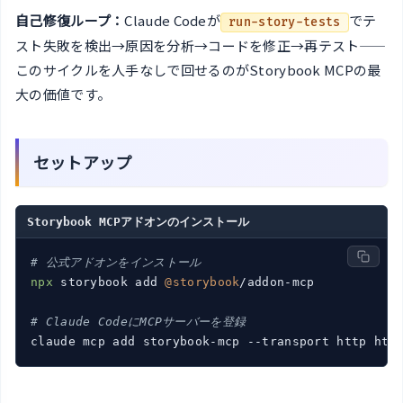
自己修復ループ：
Claude Codeが
でテ
run-story-tests
スト失敗を検出→原因を分析→コードを修正→再テスト——
このサイクルを人手なしで回せるのがStorybook MCPの最
大の価値です。
セットアップ
Storybook MCPアドオンのインストール
# 公式アドオンをインストール
npx
 storybook add 
@storybook
/addon-mcp

# Claude CodeにMCPサーバーを登録
claude mcp add storybook-mcp --transport http htt