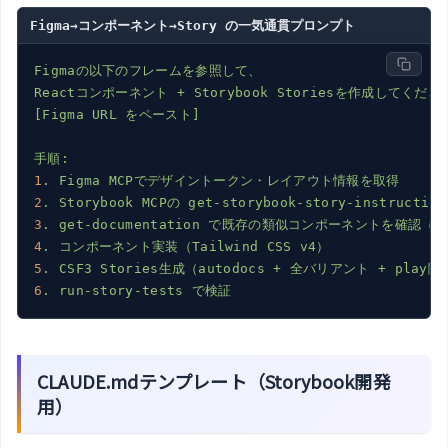
Figma→コンポーネント→Story の一気通貫プロンプト
Figmaの以下のフレームを参照して、
Reactコンポーネント
+
Storybook
Storiesを作成してくださ
[Figma
URL
をペースト]
手順:
1
.
Figma
MCPでデザイントークン・レイアウト情報を取得
2
.
Storybook
MCPの
get-storybook-story-instruction
3
.
get-documentation
で既存の類似コンポーネントを確認（重
4
.
コンポーネント実装（Tailwind
CSS
v4）
5
.
CSF3
Stories生成（autodocs
+
全バリアント
+
play関
6
.
run-story-tests
で検証
CLAUDE.mdテンプレート（Storybook開発
用）