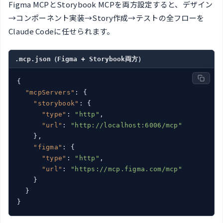
Figma MCPとStorybook MCPを両方設定すると、デザイン
→コンポーネント実装→Story作成→テストの全フローを
Claude Codeに任せられます。
.mcp.json（Figma + Storybook両方）
{

"mcpServers"
: {

"storybook"
: {

"type"
: 
"http"
,

"url"
: 
"http://localhost:6006/mcp"
    },

"figma"
: {

"type"
: 
"http"
,

"url"
: 
"https://mcp.figma.com/mcp"
    }

  }

}