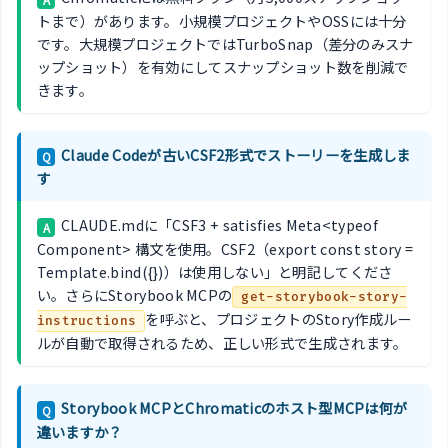
トまで）があります。小規模プロジェクトやOSSには十分
です。大規模プロジェクトではTurboSnap（差分のみスナ
ップショット）を有効にしてスナップショット数を削減で
きます。
Claude Codeが古いCSF2形式でストーリーを生成しま
Q
す
CLAUDE.mdに「CSF3 + satisfies Meta<typeof
A
Component> 構文を使用。CSF2（export const story =
Template.bind({})）は使用しない」と明記してくださ
い。さらにStorybook MCPの
get-storybook-story-
を呼ぶと、プロジェクトのStory作成ルー
instructions
ルが自動で取得されるため、正しい形式で生成されます。
Storybook MCPとChromaticのホスト型MCPは何が
Q
違いますか？