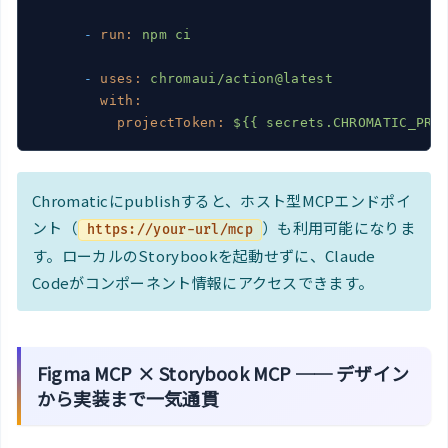
-
run:
npm
ci
-
uses:
chromaui/action@latest
with:
projectToken:
${{
secrets.CHROMATIC_PRO
Chromaticにpublishすると、ホスト型MCPエンドポイ
ント（
）も利用可能になりま
https://your-url/mcp
す。ローカルのStorybookを起動せずに、Claude
Codeがコンポーネント情報にアクセスできます。
Figma MCP × Storybook MCP ── デザイン
から実装まで一気通貫