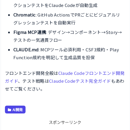
クションテストをClaude Codeが自動生成
Chromatic
: GitHub ActionsでPRごとにビジュアルリ
グレッションテストを自動実行
Figma MCP連携
: デザイン→コンポーネント→Story→
テストの一気通貫フロー
CLAUDE.md
: MCPツール必須利用・CSF3規約・Play
Function規約を明記して生成品質を担保
フロントエンド開発全般は
Claude Codeフロントエンド開発
ガイド
、テスト戦略は
Claude Codeテスト完全ガイド
もあわ
せてご覧ください。
AI開発
スポンサーリンク