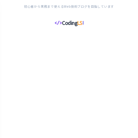
初心者から実務まで使えるWeb技術ブログを目指しています
Coding
LS
</>
コ
ー
デ
ィ
ン
グ
ラ
イ
フ
ス
タ
イ
ル