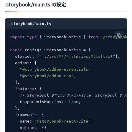
.storybook/main.ts の設定
.storybook/main.ts
import
type
 { StorybookConfig } 
from
"@storybook/
const
 config: StorybookConfig = {

  stories: [
"../src/**/*.stories.@(ts|tsx)"
],

  addons: [

"@storybook/addon-essentials"
,

"@storybook/addon-mcp"
,

  ],

  features: {

// Storybook 9ではデフォルトtrue。Storybook 8
    componentsManifest: 
true
,

  },

  framework: {

    name: 
"@storybook/react-vite"
,

    options: {},
