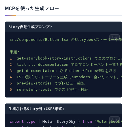
MCPを使った生成フロー
Story自動生成プロンプト
src/components/Button.tsx
のStorybookストーリーを作
手順:
1
.
get-storybook-story-instructions
でこのプロジェクト
2
.
list-all-documentation
で既存コンポーネント一覧を確
3
.
get-documentation
で
Button
のProps情報を取得
4
.
CSF3形式でストーリーを生成（autodocs、全バリアント、pl
5
.
preview-stories
でプレビュー確認
6
.
run-story-tests
でテスト実行・検証
生成されるStory例（CSF3形式）
import
type
 { Meta, StoryObj } 
from
"@storybook/r