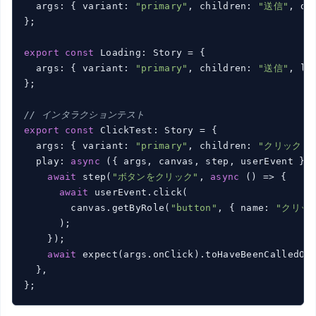
  args: { variant: 
"primary"
, children: 
"送信"
, di
};

export
const
 Loading: Story = {

  args: { variant: 
"primary"
, children: 
"送信"
, lo
};

// インタラクションテスト
export
const
 ClickTest: Story = {

  args: { variant: 
"primary"
, children: 
"クリック"
 
  play: 
async
 ({ args, canvas, step, userEvent }) 
await
 step(
"ボタンをクリック"
, 
async
 () => {

await
 userEvent.click(

        canvas.getByRole(
"button"
, { name: 
"クリッ
      );

    });

await
 expect(args.onClick).toHaveBeenCalledOnc
  },

};