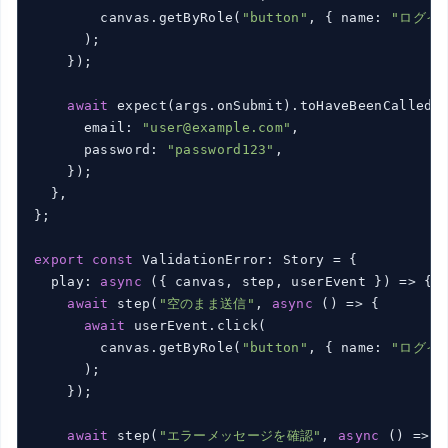
        canvas.getByRole(
"button"
, { name: 
"ログイ
      );

    });

await
 expect(args.onSubmit).toHaveBeenCalledWi
      email: 
"user@example.com"
,

      password: 
"password123"
,

    });

  },

};

export
const
 ValidationError: Story = {

  play: 
async
 ({ canvas, step, userEvent }) => {

await
 step(
"空のまま送信"
, 
async
 () => {

await
 userEvent.click(

        canvas.getByRole(
"button"
, { name: 
"ログイ
      );

    });

await
 step(
"エラーメッセージを確認"
, 
async
 () => {
