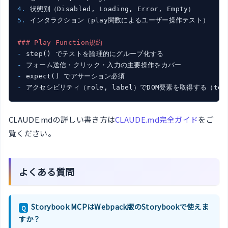
4. 
5. 
インタラクション（play関数によるユーザー操作テスト）

### Play Function規約
- 
- 
- 
- 
アクセシビリティ（role, label）でDOM要素を取得する（te
CLAUDE.mdの詳しい書き方は
CLAUDE.md完全ガイド
をご
覧ください。
よくある質問
Storybook MCPはWebpack版のStorybookで使えま
Q
すか？