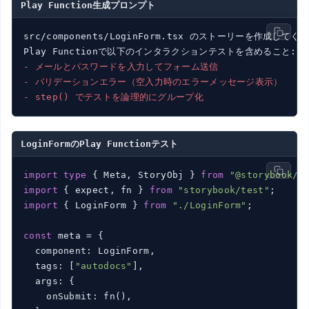
Play Function生成プロンプト
src/components/LoginForm.tsx のストーリーを作成してく
- メールとパスワードを入力してフォーム送信
- バリデーションエラー（空入力時のエラーメッセージ表示）
- step() でテストを論理的にグループ化
LoginFormのPlay Functionテスト
import
type
 { Meta, StoryObj } 
from
"@storybook/r
import
 { expect, fn } 
from
"storybook/test"
import
 { LoginForm } 
from
"./LoginForm"
;

const
 meta = {

  component: LoginForm,

  tags: [
"autodocs"
],

  args: {

    onSubmit: fn(),
