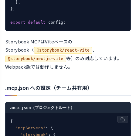
  },

};

export
default
 config;
Storybook MCPはViteベースの
Storybook（
、
@storybook/react-vite
等）のみ対応しています。
@storybook/nextjs-vite
Webpack版では動作しません。
.mcp.json への設定（チーム共有用）
.mcp.json（プロジェクトルート）
{

"mcpServers"
: {

"storybook"
: {
