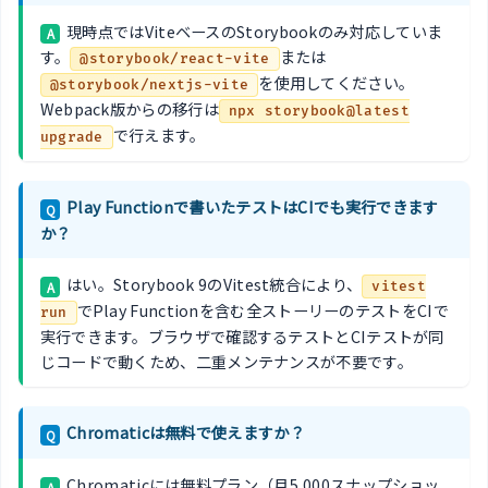
現時点ではViteベースのStorybookのみ対応していま
A
す。
または
@storybook/react-vite
を使用してください。
@storybook/nextjs-vite
Webpack版からの移行は
npx storybook@latest
で行えます。
upgrade
Play Functionで書いたテストはCIでも実行できます
Q
か？
はい。Storybook 9のVitest統合により、
A
vitest
でPlay Functionを含む全ストーリーのテストをCIで
run
実行できます。ブラウザで確認するテストとCIテストが同
じコードで動くため、二重メンテナンスが不要です。
Chromaticは無料で使えますか？
Q
Chromaticには無料プラン（月5,000スナップショッ
A