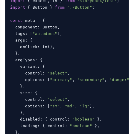
import
 { expect, fn } 
from
"storybook/test"
import
 { Button } 
from
"./Button"
;

const
 meta = {

  component: Button,

  tags: [
"autodocs"
],

  args: {

    onClick: fn(),

  },

  argTypes: {

    variant: {

      control: 
"select"
,

      options: [
"primary"
, 
"secondary"
, 
"danger"
],
    },

    size: {

      control: 
"select"
,

      options: [
"sm"
, 
"md"
, 
"lg"
],

    },

    disabled: { control: 
"boolean"
 },

    loading: { control: 
"boolean"
 },

  },
