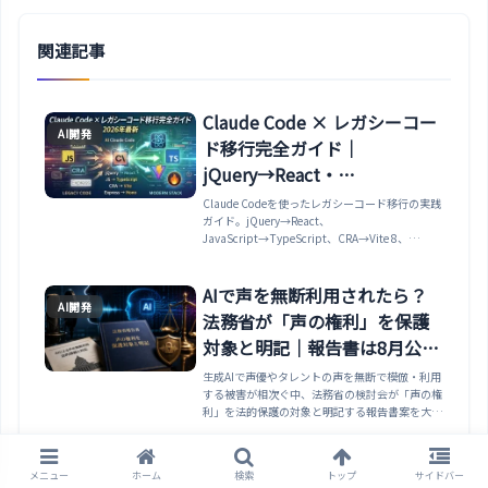
関連記事
Claude Code × レガシーコー
AI開発
ド移行完全ガイド｜
jQuery→React・
JS→TypeScript・
Claude Codeを使ったレガシーコード移行の実践
ガイド。jQuery→React、
CRA→Vite・
JavaScript→TypeScript、CRA→Vite 8、
Express→Hono【2026年最
Express→Honoの4つの移行パターンを具体的な
コード付きで解説。Plan Mode・
新】
worktree・/rewindによる安全な段階的移行戦略
AIで声を無断利用されたら？
AI開発
も紹介。
法務省が「声の権利」を保護
対象と明記｜報告書は8月公表
へ
生成AIで声優やタレントの声を無断で模倣・利用
する被害が相次ぐ中、法務省の検討会が「声の権
利」を法的保護の対象と明記する報告書案を大筋
で了承しました。何が変わるのか、開発者が気を
つけるべき点まで解説します。
Claude Code × API開発自動
メニュー
ホーム
検索
トップ
サイドバー
AI開発