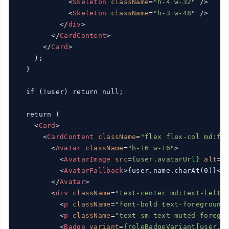
<
Skeleton
className
=
"h-4 w-32"
 />
<
Skeleton
className
=
"h-3 w-48"
 />
</
div
>
</
CardContent
>
</
Card
>
    );

  }

  if (!user) return null;

  return (

<
Card
>
<
CardContent
className
=
"flex flex-col md:fl
<
Avatar
className
=
"h-16 w-16"
>
<
AvatarImage
src
=
{user.avatarUrl}
alt
=
{
<
AvatarFallback
>
{user.name.charAt(0)}
</
</
Avatar
>
<
div
className
=
"text-center md:text-left"
<
p
className
=
"font-bold text-foreground
<
p
className
=
"text-sm text-muted-foregr
<
Badge
variant
=
{roleBadgeVariant[user.r