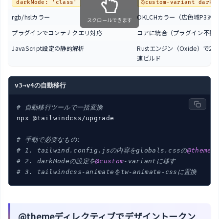
darkMode: 'class'
@custom-variant dark 
rgb/hslカラー
OKLCHカラー（広色域P3対
スクロールできます
プラグインでコンテナクエリ対応
コアに統合（プラグイン不要
JavaScript設定の静的解析
Rustエンジン（Oxide）で2
速ビルド
v3→v4の自動移行
# 自動移行ツールで一括変換
npx @tailwindcss/upgrade

# 手動で必要なもの:
# 1. tailwind.config.jsの内容をglobals.cssの
@theme
に
# 2. darkModeの設定を
@custom
-variantに移す
# 3. tailwindcss-animateをtw-animate-cssに置換
@themeディレクティブでデザイントークン