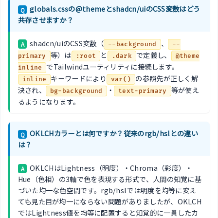
globals.cssの@themeとshadcn/uiのCSS変数はどう
Q
共存させますか？
shadcn/uiのCSS変数（
、
A
--background
--
等）は
と
で定義し、
primary
:root
.dark
@theme
でTailwindユーティリティに接続します。
inline
キーワードにより
の参照先が正しく解
inline
var()
決され、
・
等が使え
bg-background
text-primary
るようになります。
OKLCHカラーとは何ですか？従来のrgb/hslとの違い
Q
は？
OKLCHはLightness（明度）・Chroma（彩度）・
A
Hue（色相）の3軸で色を表現する形式で、人間の知覚に基
づいた均一な色空間です。rgb/hslでは明度を均等に変え
ても見た目が均一にならない問題がありましたが、OKLCH
ではLightness値を均等に配置すると知覚的に一貫したカ