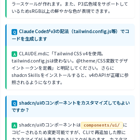
ラースケールが作れます。また、P3広色域をサポートして
いるためsRGB以上の鮮やかな色が表現できます。
Claude Codeがv3の記法（tailwind.config.js等）でコ
Q
ードを生成します
CLAUDE.mdに「Tailwind CSS v4を使用。
A
tailwind.config.jsは使わない。@theme/CSS変数でデザ
イントークンを定義」と明記してください。さらに
shadcn Skillsをインストールすると、v4のAPIが正確に参
照されるようになります。
shadcn/uiのコンポーネントをカスタマイズしてもよい
Q
ですか？
shadcn/uiのコンポーネントは
に
A
components/ui/
コピーされるため変更可能ですが、CLIで再追加した際に
カスタマイズが上書きされるリスクがあります。カスタマ