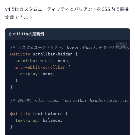
v4ではカスタムユーティリティとバリアントをCSS内で直接
定義できます。
@utilityの定義例
/* カスタムユーティリティ: hover:やdark:等全バリアントが
@utility
 scrollbar-hidden {

scrollbar-width
: none;

&
::-webkit-scrollbar
 {

display
: none;

  }

}

/* 使い方: <div class="scrollbar-hidden hover:scrol
@utility
 text-balance {

text-wrap
: balance;

}
