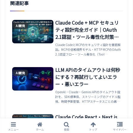
関連記事
Claude Code + MCP セキュリ
AI開発
ティ設計完全ガイド｜OAuth
2.1認証・ツール毒性化対策・
最小権限・監査ログ
Claude CodeとMCPのセキュリティ設計を徹底解
説。MCPの信頼境界モデル・HTTP MCPのOAuth
2.1認証フロー・ツール毒性化（Tool
Poisoning）とプロンプトインジェクションの対
策・最小権限設計・仮名化パターン・トークンパ
ススルー禁止・Ollama連携のセキュリティ注意
LLM APIのタイムアウトは何秒
AI開発
点・監査ログ実装まで実践的に解説します。
にする？再試行してよいエラ
ー・悪いエラー
OpenAI・Claude・Gemini APIのタイムアウト設
計を、SDK標準値、ストリーミングのアイドル監
視、時間予算管理、HTTPステータスごとの再試
行可否とともにTypeScriptで解説します。
Claude Code React・Next.js
AI開発
フロントエンド開発完全ガイ
メニュー
ホーム
検索
トップ
サイドバー
ド｜コンポーネント設計・