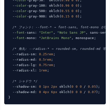
  --
color
-gray-50:  oklch(
0.98
0
0
);

  --
color
-gray-100: oklch(
0.96
0
0
);

  --
color
-gray-500: oklch(
0.55
0
0
);

  --
color
-gray-900: oklch(
0.15
0
0
);

/* フォント: --font-* → font-sans, font-mono が使
  --
font
-sans: 
"Inter"
, 
"Noto Sans JP"
, sans-serif
  --
font
-mono: 
"JetBrains Mono"
, monospace;

/* 角丸: --radius-* → rounded-sm, rounded-md 等
  --radius-sm: 
0.25rem
;

  --radius-md: 
0.5rem
;

  --radius-lg: 
0.75rem
;

  --radius-xl: 
1rem
;

/* シャドウ */
  --shadow-sm: 
0
1px
2px
 oklch(
0
0
0
 / 
0.05
);

  --shadow-md: 
0
4px
6px
 oklch(
0
0
0
 / 
0.07
);

}