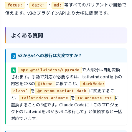
・
・
等すべてのバリアントが自動で
focus:
dark:
md:
使えます。v3のプラグインAPIより大幅に簡潔です。
よくある質問
v3からv4への移行は大変ですか？
Q
で大部分は自動変換
A
npx @tailwindcss/upgrade
されます。手動で対応が必要なのは、tailwind.config.jsの
内容をCSSの
に移すこと、
@theme
darkMode:
を
に変更するこ
'class'
@custom-variant dark
と、
を
に
tailwindcss-animate
tw-animate-css
置換することの3点です。Claude Codeに「このプロジェ
クトのTailwindをv3からv4に移行して」と依頼すると一括
対応できます。