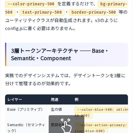
を定義するだけで、
--color-primary-500
bg-primary-
・
・
等の
500
text-primary-500
border-primary-500
ユーティリティクラスが自動生成されます。v3のように
config.jsに書く必要はありません。
3層トークンアーキテクチャ ── Base・
Semantic・Component
実務でのデザインシステムでは、デザイントークンを3層に
分けて管理するのが効果的です。
レイヤー
用途
例
Base（プリミティブ）
生の値
--color-blue-500: oklch(0
16 250)
Semantic（セマンティ
意図を表す
--color-action-primary: v
ック）
olor-blue-600)