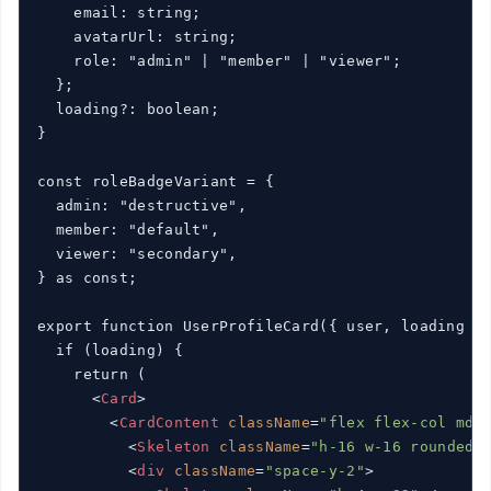
    email: string;

    avatarUrl: string;

    role: "admin" | "member" | "viewer";

  };

  loading?: boolean;

}

const roleBadgeVariant = {

  admin: "destructive",

  member: "default",

  viewer: "secondary",

} as const;

export function UserProfileCard({ user, loading }:
  if (loading) {

    return (

<
Card
>
<
CardContent
className
=
"flex flex-col md:
<
Skeleton
className
=
"h-16 w-16 rounded-
<
div
className
=
"space-y-2"
>