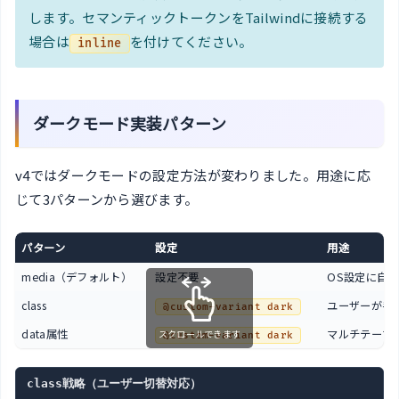
します。セマンティックトークンをTailwindに接続する
場合は
を付けてください。
inline
ダークモード実装パターン
v4ではダークモードの設定方法が変わりました。用途に応
じて3パターンから選びます。
パターン
設定
用途
media（デフォルト）
設定不要
OS設定に自
class
ユーザーが手
@custom-variant dark
data属性
マルチテーマ
スクロールできます
@custom-variant dark
class戦略（ユーザー切替対応）