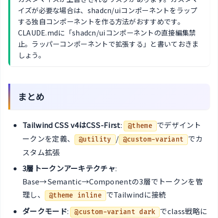
イズが必要な場合は、shadcn/uiコンポーネントをラップ
する独自コンポーネントを作る方法がおすすめです。
CLAUDE.mdに「shadcn/uiコンポーネントの直接編集禁
止。ラッパーコンポーネントで拡張する」と書いておきま
しょう。
まとめ
Tailwind CSS v4はCSS-First
:
でデザイント
@theme
ークンを定義、
/
でカ
@utility
@custom-variant
スタム拡張
3層トークンアーキテクチャ
:
Base→Semantic→Componentの3層でトークンを管
理し、
でTailwindに接続
@theme inline
ダークモード
:
でclass戦略に
@custom-variant dark