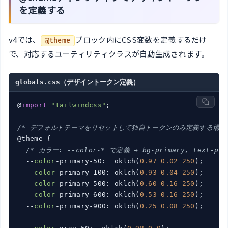
を定義する
v4では、
ブロック内にCSS変数を定義するだけ
@theme
で、対応するユーティリティクラスが自動生成されます。
globals.css（デザイントークン定義）
@
import
"tailwindcss"
;

/* デフォルトテーマをリセットして独自トークンのみ定義する場合 
@theme {

/* カラー: --color-* で定義 → bg-primary, text-p
  --
color
-primary-50:  oklch(
0.97
0.02
250
);

  --
color
-primary-100: oklch(
0.93
0.04
250
);

  --
color
-primary-500: oklch(
0.60
0.16
250
);

  --
color
-primary-600: oklch(
0.53
0.16
250
);

  --
color
-primary-900: oklch(
0.25
0.08
250
);
