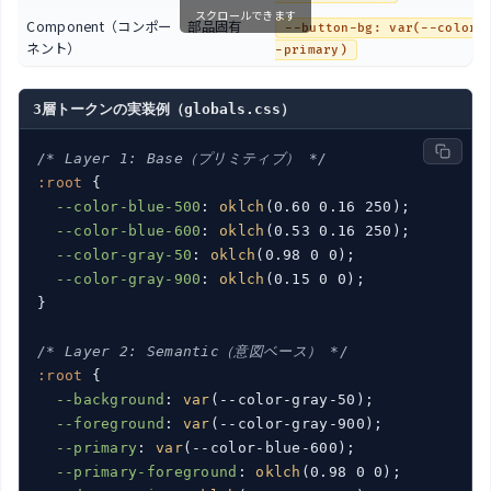
スクロールできます
Component（コンポー
部品固有
--button-bg: var(--color-
ネント）
-primary)
3層トークンの実装例（globals.css）
/* Layer 1: Base（プリミティブ） */
:root
 {

--color-blue-500
: 
oklch
(0.60 0.16 250);

--color-blue-600
: 
oklch
(0.53 0.16 250);

--color-gray-50
: 
oklch
(0.98 0 0);

--color-gray-900
: 
oklch
(0.15 0 0);

}

/* Layer 2: Semantic（意図ベース） */
:root
 {

--background
: 
var
(--color-gray-50);

--foreground
: 
var
(--color-gray-900);

--primary
: 
var
(--color-blue-600);

--primary-foreground
: 
oklch
(0.98 0 0);
