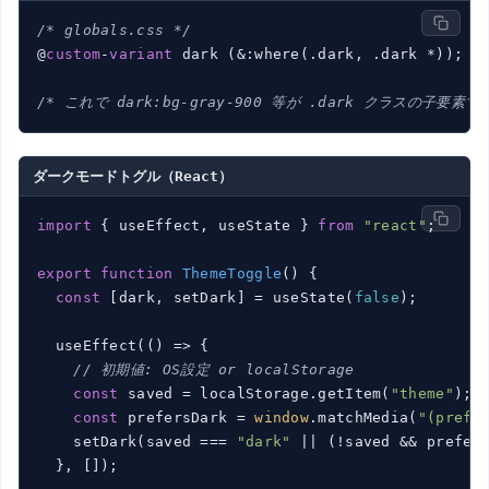
/* globals.css */
@
custom
-
variant
 dark (&:where(.dark, .dark *));

/* これで dark:bg-gray-900 等が .dark クラスの子要素
ダークモードトグル（React）
import
 { useEffect, useState } 
from
"react"
;

export
function
ThemeToggle
(
) 
{

const
 [dark, setDark] = useState(
false
);

  useEffect(
()
 =>
 {

// 初期値: OS設定 or localStorage
const
 saved = localStorage.getItem(
"theme"
);

const
 prefersDark = 
window
.matchMedia(
"(prefe
    setDark(saved === 
"dark"
 || (!saved && prefers
  }, []);
