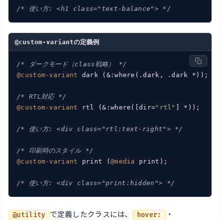
/* 使い方: <h1 class="text-balance"> */
@custom-variantの定義例
/* ダークモード（class戦略） */
@custom-variant
 dark (&:where(.dark, .dark *));

/* RTL対応 */
@custom-variant
 rtl (&:where([dir=
"rtl"
] *));

/* 使い方: <div class="rtl:text-right"> */
/* 印刷時のスタイル */
@custom-variant
 print (
@media
 print);

/* 使い方: <div class="print:hidden"> */
で定義したクラスには、
・
@utility
hover: