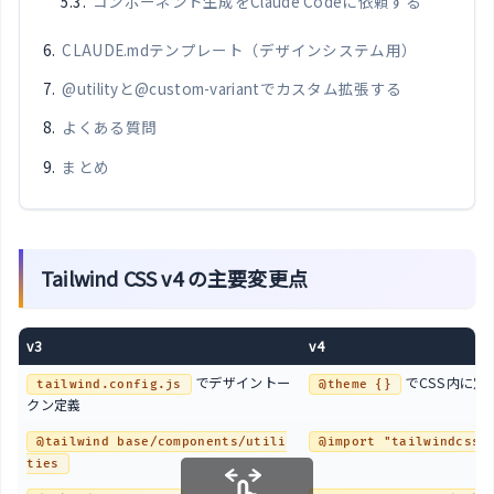
コンポーネント生成をClaude Codeに依頼する
CLAUDE.mdテンプレート（デザインシステム用）
@utilityと@custom-variantでカスタム拡張する
よくある質問
まとめ
Tailwind CSS v4 の主要変更点
v3
v4
でデザイントー
でCSS内に定
tailwind.config.js
@theme {}
クン定義
@tailwind base/components/utili
@import "tailwindcss"
ties