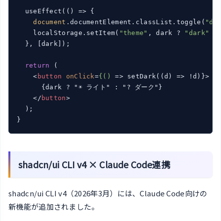
  useEffect(
()
 =>
 {

document
.documentElement.classList.toggle(
"da
    localStorage.setItem(
"theme"
, dark ? 
"dark"
 :
  }, [dark]);

return
 (

<
button
onClick
=
{()
 =>
 setDark((d) => !d)}>

      {dark ? "☀️ ライト" : "? ダーク"}

</
button
>
  );

}
shadcn/ui CLI v4 × Claude Code連携
shadcn/ui CLI v4（2026年3月）には、Claude Code向けの
新機能が追加されました。