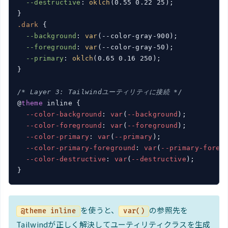
--destructive
: 
oklch
(0.55 0.22 25);

.dark
 {

--background
: 
var
(--color-gray-900);

--foreground
: 
var
(--color-gray-50);

--primary
: 
oklch
(0.65 0.16 250);

}

/* Layer 3: Tailwindユーティリティに接続 */
@
theme
 inline {

--color-background
: 
var
(
--background
);

--color-foreground
: 
var
(
--foreground
);

--color-primary
: 
var
(
--primary
);

--color-primary-foreground
: 
var
(
--primary-foreg
--color-destructive
: 
var
(
--destructive
);

}
を使うと、
の参照先を
@theme inline
var()
Tailwindが正しく解決してユーティリティクラスを生成