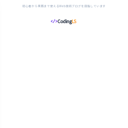
初心者から実務まで使えるWeb技術ブログを目指しています
Coding
LS
</>
コ
ー
デ
ィ
ン
グ
ラ
イ
フ
ス
タ
イ
ル