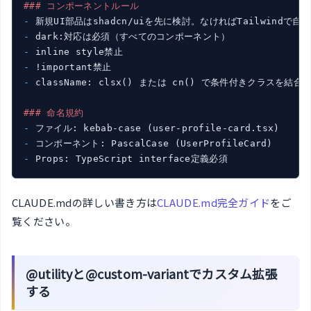
### コンポーネントルール
- 
- 
- 
- 
- 
className: clsx() または cn() で条件付きクラスを結合

### 命名規約
- 
- 
- 
Props: TypeScript interface定義必須
CLAUDE.mdの詳しい書き方は
CLAUDE.md完全ガイド
をご
覧ください。
@utilityと@custom-variantでカスタム拡張
する