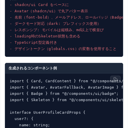
- shadcn/ui Card をベースに
- Avatar（shadcn/ui）で丸アバター表示
- 名前（font-bold）、メールアドレス、ロールバッジ（Badge）
- ダークモード対応（dark: プレフィックス使用）
- レスポンシブ: モバイルは縦積み、md以上で横並び
- loading時のSkeleton状態も含める
- TypeScript型定義付き
- デザイントークン（globals.css）の変数を使用すること
生成されるコンポーネント例
import { Card, CardContent } from "@/components/ui
import { Avatar, AvatarFallback, AvatarImage } fro
import { Badge } from "@/components/ui/badge";

import { Skeleton } from "@/components/ui/skeleton
interface UserProfileCardProps {

  user?: {

    name: string;
