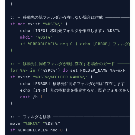
)

if
not
 exist 
"%DST%\"
 (

    echo [INFO] 移動先フォルダを作成します: %DST%

mkdir
"%DST%"

    if %ERRORLEVEL% neq 0 ( echo [ERROR] フォルダ作成
)

:: ─ 移動先に同名フォルダが既に存在する場合のガード ────────
for %%F in ("
%SRC%") 
do
if
 exist 
"%DST%\%FOLDER_NAME%\"
 (

    echo [ERROR] 移動先に同名フォルダが既に存在します: %DST%
    echo [INFO] 別の移動先を指定するか、既存フォルダをリ
exit
 /b 
1
)

:: ─ フォルダを移動 ──────────────────────────────────
move 
"%SRC%" "
if
 %ERRORLEVEL% neq 
0
 (
