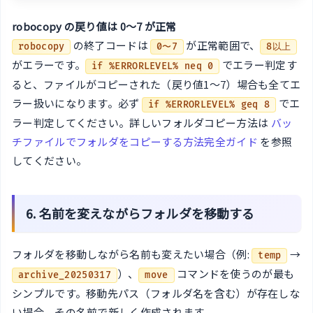
robocopy の戻り値は 0〜7 が正常
の終了コードは
が正常範囲で、
robocopy
0〜7
8以上
がエラーです。
でエラー判定す
if %ERRORLEVEL% neq 0
ると、ファイルがコピーされた（戻り値1〜7）場合も全てエ
ラー扱いになります。必ず
でエ
if %ERRORLEVEL% geq 8
ラー判定してください。詳しいフォルダコピー方法は
バッ
チファイルでフォルダをコピーする方法完全ガイド
を参照
してください。
6. 名前を変えながらフォルダを移動する
フォルダを移動しながら名前も変えたい場合（例:
→
temp
）、
コマンドを使うのが最も
archive_20250317
move
シンプルです。移動先パス（フォルダ名を含む）が存在しな
い場合、その名前で新しく作成されます。