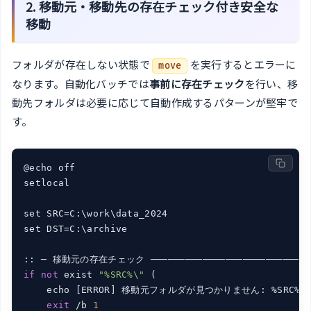
2. 移動元・移動先の存在チェック付き安全な
移動
フォルダが存在しない状態で
を実行するとエラーに
move
なります。自動化バッチでは
事前に存在チェック
を行い、移
動先フォルダは必要に応じて自動作成するパターンが堅牢で
す。
@echo off

setlocal

set SRC=C:\work\data_2024

set DST=C:\archive

if
not
 exist 
"%SRC%\"
 (

    echo [ERROR] 移動元フォルダが見つかりません: %SRC%

exit
 /b 
1