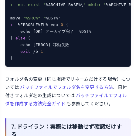
if not exist "
%ARCHIVE_BASE%\
" mkdir "
%ARCHIVE_BAS
move 
"%SRC%" "
if
 %ERRORLEVEL% equ 
0
 (

    echo [OK] アーカイブ完了: %DST%

) 
else
 (

    echo [ERROR] 移動失敗

exit
 /b 
1
フォルダ名の変更（同じ場所でリネームだけする場合）につ
いては
バッチファイルでフォルダ名を変更する方法
、日付
付きフォルダ名の生成については
バッチファイルでフォル
ダを作成する方法完全ガイド
も参照してください。
7. ドライラン：実際には移動せず確認だけす
る