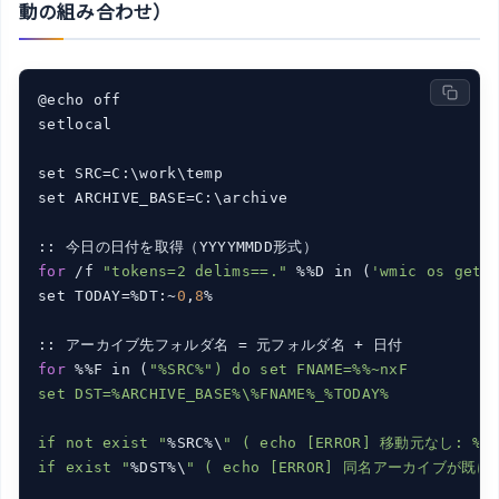
動の組み合わせ）
@echo off

setlocal

set SRC=C:\work\temp

set ARCHIVE_BASE=C:\archive

for
 /f 
"tokens=2 delims==."
 %%D in (
'wmic os get 
set TODAY=%DT:~
0
,
8
%

for
 %%F in (
"%SRC%") do set FNAME=%%~nxF

set DST=%ARCHIVE_BASE%\%FNAME%_%TODAY%

if not exist "
%SRC%\
" ( echo [ERROR] 移動元なし: %SRC
if exist "
%DST%\
" ( echo [ERROR] 同名アーカイブが既に存在: