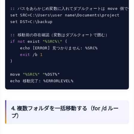
:: パスをあらかじめ変数に入れてダブルクォートは move 側で付け
set SRC=C:\Users\user name\Documents\project

set DST=C:\backup

if
not
 exist 
"%SRC%\"
 (

    echo [ERROR] 見つかりません: %SRC%

exit
 /b 
1
)

move 
"%SRC%" "
%DST%"

4. 複数フォルダを一括移動する（for /d ルー
プ）