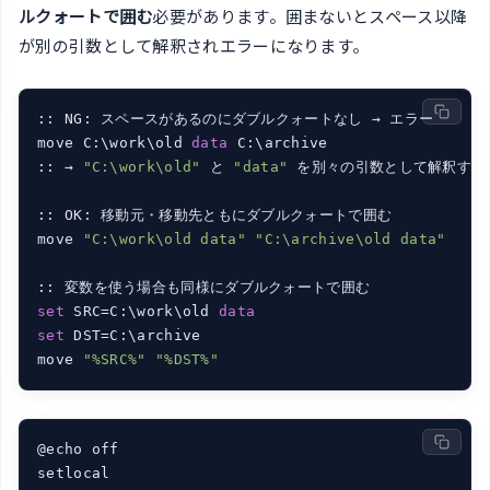
ルクォートで囲む
必要があります。囲まないとスペース以降
が別の引数として解釈されエラーになります。
:: NG: スペースがあるのにダブルクォートなし → エラー

move C:\work\old 
data
 C:\archive

:: → 
"C:\work\old"
 と 
"data"
 を別々の引数として解釈する
:: OK: 移動元・移動先ともにダブルクォートで囲む

move 
"C:\work\old data"
"C:\archive\old data"
set
 SRC=C:\work\old 
data
set
 DST=C:\archive

move 
"%SRC%"
"%DST%"
@echo off

setlocal
