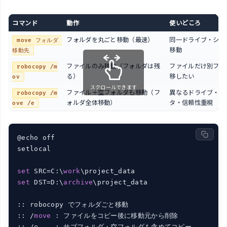
コマンド
動作
使いどころ
フォルダを丸ごと移動（最速）
同一ドライブ・シン
move フォルダ 
移動
移動先
ファイルのみ移動（フォルダは残
ファイルだけ別フォ
robocopy /m
る）
移したい
ov
スクロールできます
ファイル＋空フォルダも移動（フ
異なるドライブ・大
robocopy /m
ォルダ全体移動）
タ・信頼性重視
ove /e
@echo off

setlocal

set
 SRC=C:\
work
set
 DST=D:\
archive
\project_data

:: robocopy でフォルダごと移動

:: /
move
 : ファイルをコピー後に移動元から削除

:: /e    : サブフォルダ・空フォルダも含めてコピー
