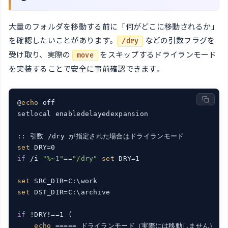
大量のフォルダを移動する前に「何がどこに移動されるか」
を確認したいことがあります。
などの引数フラグを
/dry
受け取り、実際の
をスキップするドライランモード
move
を実装することで安全に事前確認できます。
@
echo
 off

setlocal enabledelayedexpansion

set
if
 /i 
"%~1"
==
"/dry"
set
 DRY=1

set
set
 DST_DIR=C:\archive

if
 !DRY!==1 (

echo
 ===== ドライランモード（実際には移動しません） ===