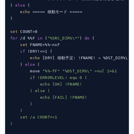
) 
else
 (

echo
 ===== 移動モード =====

)

set
for
 /d %%F 
in
 (
"%SRC_DIR%\*"
) 
do
 (

set
 FNAME=%%~nxF

if
 !DRY!==1 (

echo
 [DRY] 移動予定: !FNAME! → %DST_DIR%\!FN
    ) 
else
 (

        move 
"%%~fF"
"%DST_DIR%\" >nul 2>&1

        if !ERRORLEVEL! equ 0 (

            echo [OK] !FNAME!

        ) else (

            echo [FAIL] !FNAME!

        )

    )

    set /a COUNT+=1

)
