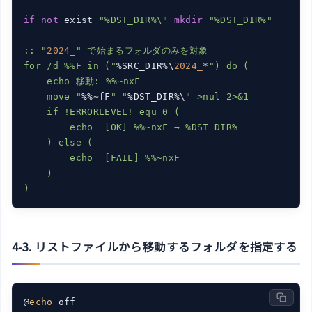
if
not
 exist 
"%DST_DIR%\"
mkdir
"%DST_DIR%"

:: "
2024_
" で始まるフォルダのみを対象

for /d %%F in ("
%SRC_DIR%\
2024_
*
") do (

    echo 移動: %%~nxF

    move "
%%~fF
" "
%DST_DIR%\
" >nul 2>&1

    if !ERRORLEVEL! equ 0 (

        echo  [OK] %%~nxF → %DST_DIR%

    ) else (

        echo  [FAIL] %%~nxF

    )

4-3. リストファイルから移動するフォルダを指定する
@
echo
 off
