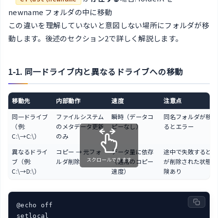
newname フォルダの中に移動
この違いを理解していないと意図しない場所にフォルダが移
動します。後述のセクション2で詳しく解説します。
1-1. 同一ドライブ内と異なるドライブへの移動
移動先
内部動作
速度
注意点
同一ドライブ
ファイルシステム
瞬時（データコ
同名フォルダが移動
（例:
のメタデータ更新
ピーなし）
るとエラー
C:\→C:\）
のみ
異なるドライ
コピー → 元フォ
データ量に依存
途中で失敗すると元
スクロールできます
ブ（例:
ルダ削除
（通常のコピー
が削除された状態に
C:\→D:\）
速度）
険あり
@echo off

setlocal
