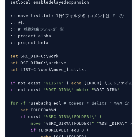
setlocal enabledelayedexpansion

:: move_list.txt: 1行1フォルダ名（コメントは 
# で）
:: 例:

:: 
# 移動対象フォルダ一覧
:: project_alpha

:: project_beta

set
set
set
 LIST=C:\work\move_list.txt

if
 not exist 
"%LIST%"
 ( 
echo
 [ERROR] リストファイル
if
 not exist 
"%DST_DIR%\" mkdir "
%DST_DIR%
"

for /f "
usebackq eol=
# tokens=* delims=" %%N in (
set
 FOLDER=%%N

if
 exist 
"%SRC_DIR%\!FOLDER!\" (

        move "
%SRC_DIR%\!FOLDER!
" "
%DST_DIR%\" >nu
if
 !ERRORLEVEL! equ 0 (

echo
 [OK] !FOLDER!
