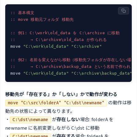
:: 基本構文
:: move 移動元フォルダ 移動先
:: 例1: C:\work\old_data を C:\archive に移動
::      → C:\archive\old_data が作られる
move 
"C:\work\old_data"
"C:\archive"
:: 例2: 名前を変えながら移動（移動先フォルダが存在しない場合
::      → C:\archive\backup_data という名前で作られる
move 
"C:\work\old_data"
"C:\archive\backup_data"
移動先が「存在する」か「しない」かで動作が変わる
の動作は移
move "C:\src\folderA" "C:\dst\newname"
動先の状態によって異なります。
・
が
存在しない
場合: folderA を
C:\dst\newname
newname に名前変更しながら C:\dst に移動
・
が
存在する
場合: folderA を
C:\dst\newname