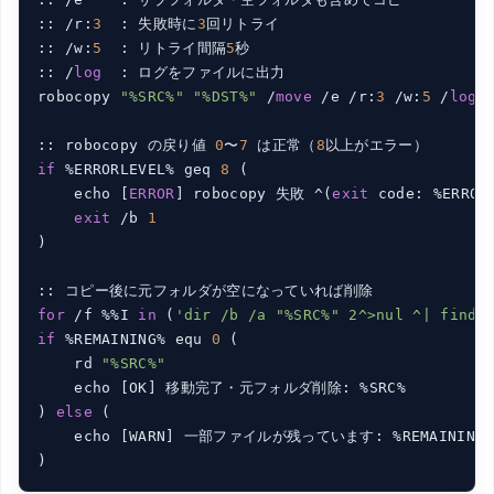
:: /r:
3
  : 失敗時に
3
回リトライ

:: /w:
5
  : リトライ間隔
5
秒

:: /
log
  : ログをファイルに出力

robocopy 
"%SRC%"
"%DST%"
 /
move
 /e /r:
3
 /w:
5
 /
log
:
:: robocopy の戻り値 
0
〜
7
 は正常（
8
if
 %ERRORLEVEL% geq 
8
 (

    echo [
ERROR
] robocopy 失敗 ^(
exit
 code: %ERRORL
exit
 /b 
1
)

for
 /f %%I 
in
 (
'dir /b /a "%SRC%" 2^>nul ^| find 
if
 %REMAINING% equ 
0
 (

    rd 
"%SRC%"
    echo [OK] 移動完了・元フォルダ削除: %SRC%

) 
else
 (

    echo [WARN] 一部ファイルが残っています: %REMAINING%