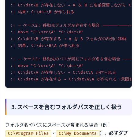
:: C:\dst\B が存在しない → A を B に名前変更しながら C:\
:: 結果: C:\dst\B が作られる
:: ─ ケース2: 移動先フォルダが存在する場合 ─────────────
:: move "C:\src\A" "C:\dst\B"
:: C:\dst\B が存在する → A を B フォルダの内側に移動
:: 結果: C:\dst\B\A が作られる
:: ─ ケース3: 移動先のパスが同じフォルダ名を含む場合 ─────
:: move "C:\src\A" "C:\dst\A"
:: C:\dst\A が存在しない → C:\dst\A が作られる
:: C:\dst\A が存在する → C:\dst\A\A が作られる（意
3. スペースを含むフォルダパスを正しく扱う
フォルダ名やパスにスペースが含まれる場合（例:
・
）、
必ずダブ
C:\Program Files
C:\My Documents