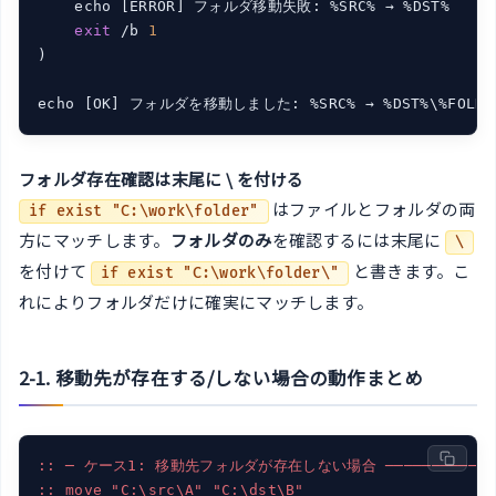
    echo [ERROR] フォルダ移動失敗: %SRC% → %DST%

exit
 /b 
1
)

フォルダ存在確認は末尾に \ を付ける
はファイルとフォルダの両
if exist "C:\work\folder"
方にマッチします。
フォルダのみ
を確認するには末尾に
\
を付けて
と書きます。こ
if exist "C:\work\folder\"
れによりフォルダだけに確実にマッチします。
2-1. 移動先が存在する/しない場合の動作まとめ
:: ─ ケース1: 移動先フォルダが存在しない場合 ────────────
:: move "C:\src\A" "C:\dst\B"