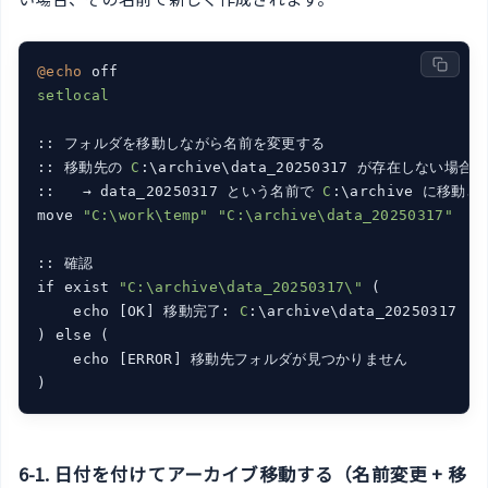
@echo
setlocal

:: フォルダを移動しながら名前を変更する

:: 移動先の 
C
:\archive\data_20250317 が存在しない場合:

::   → data_20250317 という名前で 
C
:\archive に移動さ
move 
"C:\work\temp"
"C:\archive\data_20250317"
:: 確認

if exist 
"C:\archive\data_20250317\"
 (

    echo [OK] 移動完了: 
C
:\archive\data_20250317

) else (

    echo [ERROR] 移動先フォルダが見つかりません

6-1. 日付を付けてアーカイブ移動する（名前変更 + 移