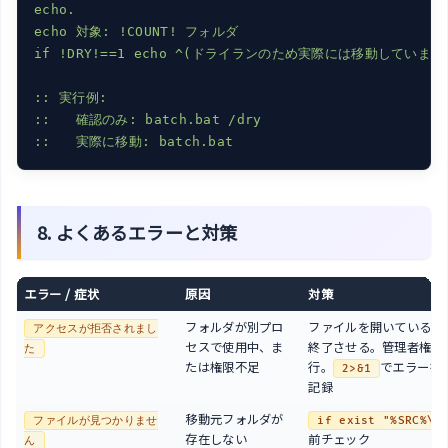
echo.

echo 対象: !COUNT! フォルダ

if !DRY!==1 echo ^(ドライランのため実際には移動していま
:: 実行例:

::   確認のみ: batch.bat /dry

8. よくあるエラーと対策
エラー / 症状
原因
対策
フォルダが別プロ
ファイルを開いているア
アクセスが拒否されまし
セスで使用中、ま
終了させる。管理者権限
た
たは権限不足
行。
でエラーを
2>&1
記録
移動元フォルダが
ファイルが見つかりませ
if exist "%SRC%\"
存在しない
前チェック
ん