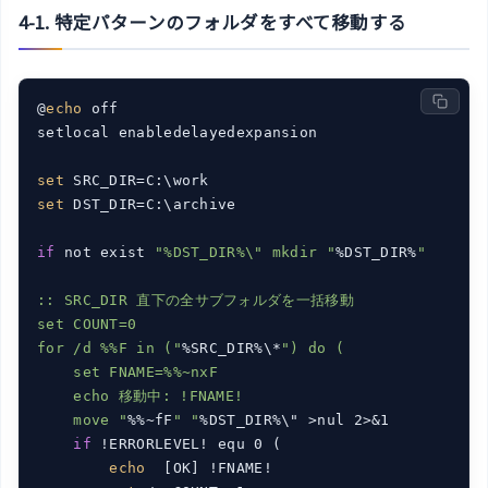
4-1. 特定パターンのフォルダをすべて移動する
@
echo
 off

setlocal enabledelayedexpansion

set
set
 DST_DIR=C:\archive

if
 not exist 
"%DST_DIR%\" mkdir "
%DST_DIR%
"

:: SRC_DIR 直下の全サブフォルダを一括移動

set COUNT=0

for /d %%F in ("
%SRC_DIR%\*
") do (

    set FNAME=%%~nxF

    echo 移動中: !FNAME!

    move "
%%~fF
" "
%DST_DIR%\" >nul 2>&1

if
 !ERRORLEVEL! equ 0 (

echo
  [OK] !FNAME!
