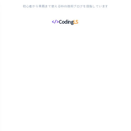
初心者から実務まで使えるWeb技術ブログを目指しています
Coding
LS
</>
コ
ー
デ
ィ
ン
グ
ラ
イ
フ
ス
タ
イ
ル