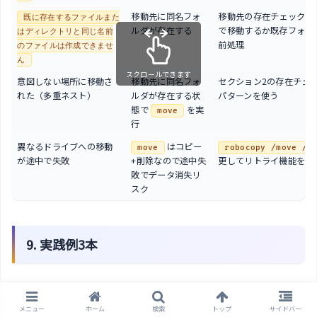
移動先に同名フォ
移動先の存在チェック後
既に存在するファイルまた
ルダが存在する
で移動するか既存フォル
はディレクトリと同じ名前
前処理
のファイルは作成できませ
ん
スクロールできます
意図しない場所に移動さ
移動先に同名フォ
セクション2の存在チェ
れた（多重ネスト）
ルダが存在する状
パターンを使う
態で
を実
move
行
異なるドライブへの移動
はコピー
move
robocopy /move /e
が途中で失敗
+削除なので途中失
更してリトライ機能を利
敗でデータ消失リ
スク
9. 実践例3本
実践例1：完了済みプロジェクトフォルダを日付別に
メニュー
ホーム
検索
トップ
サイドバー