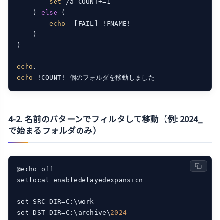
set
 /a COUNT+=1

    ) 
else
 (

echo
  [FAIL] !FNAME!

    )

)

echo
echo
4-2. 名前のパターンでフィルタして移動（例: 2024_
で始まるフォルダのみ）
@echo off

setlocal enabledelayedexpansion

set SRC_DIR=C:\work

set DST_DIR=C:\archive\
2024