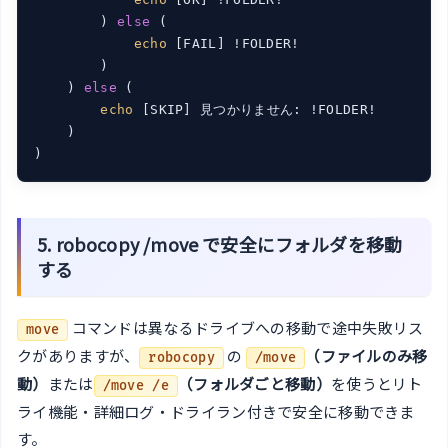
        ) 
else
 (

echo
 [FAIL] !FOLDER!

        )

    ) 
else
 (

echo
 [SKIP] 見つかりません: !FOLDER!

    )

5. robocopy /move で安全にフォルダを移動
する
コマンドは異なるドライブへの移動で途中失敗リス
move
クがありますが、
の
（ファイルのみ移
robocopy
/move
動）
または
（フォルダごと移動）
を使うとリト
/move /e
ライ機能・詳細ログ・ドライラン付きで安全に移動できま
す。