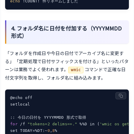
echo
4. フォルダ名に日付を付加する（YYYYMMDD
形式）
「フォルダを作成日や今日の日付でアーカイブ名に変更す
る」「定期処理で日付サフィックスを付ける」といったパタ
ーンは業務でよく使われます。
コマンドで正確な日
wmic
付文字列を取得し、フォルダ名に組み込みます。
@echo off

setlocal

for
 /f 
"tokens=2 delims==."
 %%D in (
'wmic os get 
set TODAY=%DT:~
0
,
8
%
