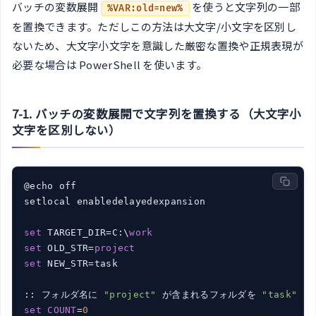
バッチの変数展開
を使うと文字列の一部
%VAR:old=new%
を置換できます。ただしこの方法は大文字/小文字を区別し
ないため、大文字小文字を意識した厳密な置換や正規表現が
必要な場合は PowerShell を使います。
7-1. バッチの変数展開で文字列を置換する（大文字小
文字を区別しない）
@echo off

setlocal enabledelayedexpansion

set
 TARGET_DIR=C:\
work
set
 OLD_STR=
project
set
 NEW_STR=task

:: フォルダ名に 
"project"
 が含まれるフォルダを 
"task"
set
COUNT
=
0