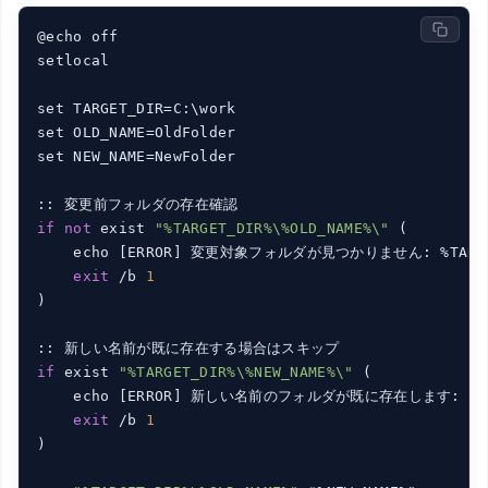
@echo off

setlocal

set TARGET_DIR=C:\work

set OLD_NAME=OldFolder

set NEW_NAME=NewFolder

if
not
 exist 
"%TARGET_DIR%\%OLD_NAME%\"
 (

    echo [ERROR] 変更対象フォルダが見つかりません: %TARGET_
exit
 /b 
1
)

if
 exist 
"%TARGET_DIR%\%NEW_NAME%\"
 (

    echo [ERROR] 新しい名前のフォルダが既に存在します: %TARG
exit
 /b 
1
)
