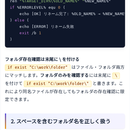
ren 
"%TARGET_DIR%\%OLD_NAME%" "
if
 %ERRORLEVEL% equ 
0
 (

    echo [OK] リネーム完了: %OLD_NAME% → %NEW_NAME%

) 
else
 (

    echo [ERROR] リネーム失敗

exit
 /b 
1
フォルダ存在確認は末尾に \ を付ける
はファイル・フォルダ両方
if exist "C:\work\folder"
にマッチします。
フォルダのみを確認する
には末尾に
\
を付けて
と書きます。こ
if exist "C:\work\folder\"
れにより同名ファイルが存在してもフォルダの存在確認に限
定できます。
2. スペースを含むフォルダ名を正しく扱う