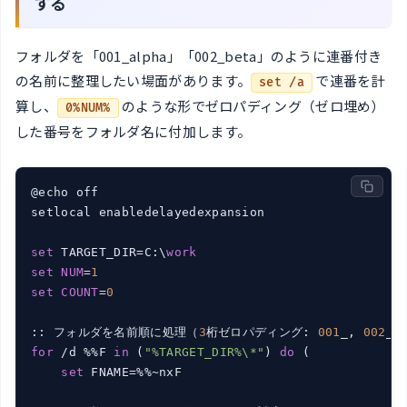
する
フォルダを「001_alpha」「002_beta」のように連番付き
の名前に整理したい場面があります。
で連番を計
set /a
算し、
のような形でゼロパディング（ゼロ埋め）
0%NUM%
した番号をフォルダ名に付加します。
@echo off

setlocal enabledelayedexpansion

set
 TARGET_DIR=C:\
work
set
NUM
=
1
set
COUNT
=
0
:: フォルダを名前順に処理（
3
桁ゼロパディング: 
001
_, 
002
for
 /d %%F 
in
 (
"%TARGET_DIR%\*"
) 
do
 (

set
 FNAME=%%~nxF
