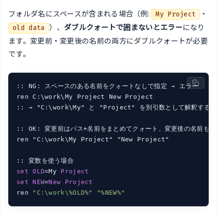
フォルダ名にスペースが含まれる場合（例:
・
My Project
）、
ダブルクォートで囲まないとエラー
になり
old data
ます。変更前・変更後の名前の両方にダブルクォートが必要
です。
:: NG: スペースのある名前をクォートなしで指定 → エラー

ren C:\work\My Project New Project

:: → "C:\work\My" と "Project" を別引数として解釈する
:: OK: 変更前はパス+名前をまとめてクォート、変更後の名前もク
ren "C:\work\My Project" "New Project"

set
OLD
=My 
Project
set
NEW
=
New
Project
ren 
"C:\work\%OLD%"
"%NEW%"