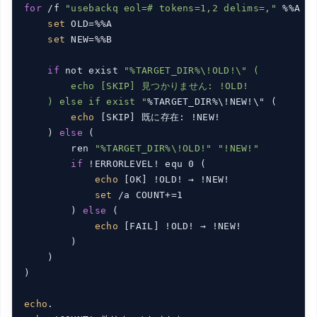
for
 /f 
"usebackq eol=# tokens=1,2 delims=,"
 %%A 
i
set
 OLD=%%A

set
 NEW=%%B

if
 not exist 
"%TARGET_DIR%\!OLD!\" (

        echo [SKIP] 見つかりません: !OLD!

    ) else if exist "
%TARGET_DIR%\!NEW!\" (

echo
 [SKIP] 既に存在: !NEW!

    ) 
else
 (

        ren 
"%TARGET_DIR%\!OLD!"
"!NEW!"
if
 !ERRORLEVEL! equ 0 (

echo
 [OK] !OLD! → !NEW!

set
 /a COUNT+=1

        ) 
else
 (

echo
 [FAIL] !OLD! → !NEW!

        )

    )

)

echo