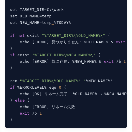
set TARGET_DIR=C:\work

set OLD_NAME=temp

set NEW_NAME=temp
_
%TODAY%

if
not
 exist 
"%TARGET_DIR%\%OLD_NAME%\"
 (

    echo [ERROR] 見つかりません: %OLD_NAME% & 
exit
 /
if
 exist 
"%TARGET_DIR%\%NEW_NAME%\"
 (

    echo [ERROR] 既に存在: %NEW_NAME% & 
exit
 /b 
1
)

ren 
"%TARGET_DIR%\%OLD_NAME%" "
if
 %ERRORLEVEL% equ 
0
 (

    echo [OK] リネーム完了: %OLD_NAME% → %NEW_NAME%

) 
else
 (

    echo [ERROR] リネーム失敗

exit
 /b 
1