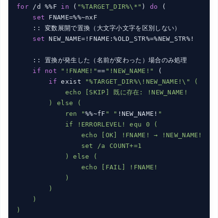
for
 /d %%F 
in
 (
"%TARGET_DIR%\*"
) 
do
 (

set
 FNAME=%%~nxF

    :: 変数展開で置換（大文字小文字を区別しない）

set
 NEW_NAME=!FNAME:%OLD_STR%=%NEW_STR%!

    :: 置換が発生した（名前が変わった）場合のみ処理

if
not
"!FNAME!"
==
"!NEW_NAME!"
 (

if
 exist 
"%TARGET_DIR%\!NEW_NAME!\" (

            echo [SKIP] 既に存在: !NEW_NAME!

        ) else (

            ren "
%%~fF
" "
!NEW_NAME!
"

            if !ERRORLEVEL! equ 0 (

                echo [OK] !FNAME! → !NEW_NAME!

                set /a COUNT+=1

            ) else (

                echo [FAIL] !FNAME!

            )

        )

    )

)
