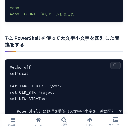
echo.

7-2. PowerShell を使って大文字小文字を区別した置
換をする
@echo off

setlocal

set TARGET_DIR=C:\work

set OLD_STR=Project

set NEW_STR=Task

:: PowerShell に処理を委譲（大文字小文字を正確に区別して置換
powershell -NoProfile -Command 
"

    $dir = '%TARGET_DIR%'

メニュー
ホーム
検索
トップ
サイドバー