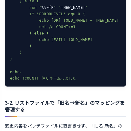
    ) else (

        ren "
%%~fF
" "
!NEW_NAME!
"

        if !ERRORLEVEL! equ 0 (

            echo [OK] !OLD_NAME! → !NEW_NAME!

            set /a COUNT+=1

        ) else (

            echo [FAIL] !OLD_NAME!

        )

    )

)

echo.

3-2. リストファイルで「旧名→新名」のマッピングを
管理する
変更内容をバッチファイルに直書きせず、「旧名,新名」の