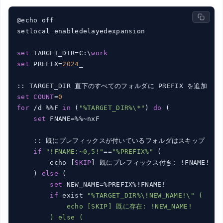
@echo off

setlocal enabledelayedexpansion

set
 TARGET_DIR=C:\
work
set
 PREFIX=
2024
_

set
COUNT
=
0
for
 /d %%F 
in
 (
"%TARGET_DIR%\*"
) 
do
 (

set
 FNAME=%%~nxF

    :: 既にプレフィックスが付いているフォルダはスキップ

if
"!FNAME:~0,5!"
==
"%PREFIX%"
 (

        echo [
SKIP
] 既にプレフィックス付き: !FNAME!

    ) 
else
 (

set
 NEW_NAME=%PREFIX%!FNAME!

if
 exist 
"%TARGET_DIR%\!NEW_NAME!\" (

            echo [SKIP] 既に存在: !NEW_NAME!

        ) else (
