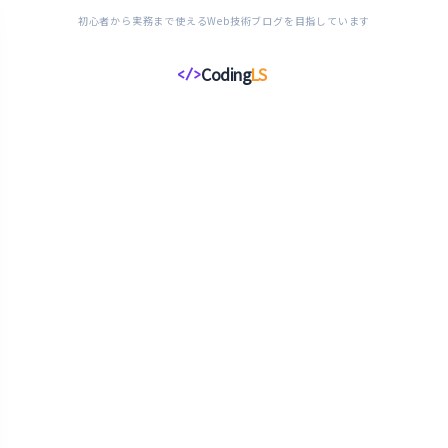
初心者から実務まで使えるWeb技術ブログを目指しています
Coding
LS
</>
コ
ー
デ
ィ
ン
グ
ラ
イ
フ
ス
タ
イ
ル