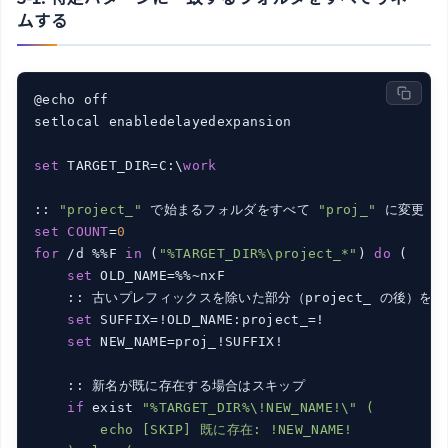
ムする
@echo off

setlocal enabledelayedexpansion

set
 TARGET_DIR=C:\
work
:: 
"project_"
 で始まるフォルダをすべて 
"proj_"
set
COUNT
=
0
for
 /d %%F 
in
 (
"%TARGET_DIR%\project_*"
) 
do
 (

set
 OLD_NAME=%%~nxF

    :: 古いプレフィックスを除いた部分（project_ の後）を取
set
 SUFFIX=!OLD_NAME:project_=!

set
 NEW_NAME=proj_!SUFFIX!

    :: 新名が既に存在する場合はスキップ

if
 exist 
"%TARGET_DIR%\!NEW_NAME!\" (

        echo [SKIP] 既に存在: !NEW_NAME!
