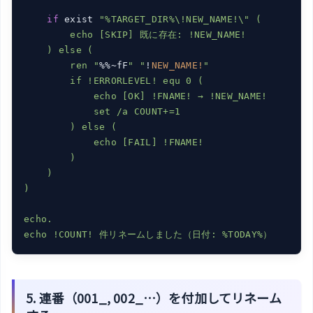
if
 exist 
"%TARGET_DIR%\!NEW_NAME!\" (

        echo [SKIP] 既に存在: !NEW_NAME!

    ) else (

        ren "
%%~fF
" "
!
NEW_NAME!
"

        if !ERRORLEVEL! equ 0 (

            echo [OK] !FNAME! → !NEW_NAME!

            set /a COUNT+=1

        ) else (

            echo [FAIL] !FNAME!

        )

    )

)

echo.

5. 連番（001_, 002_…）を付加してリネーム