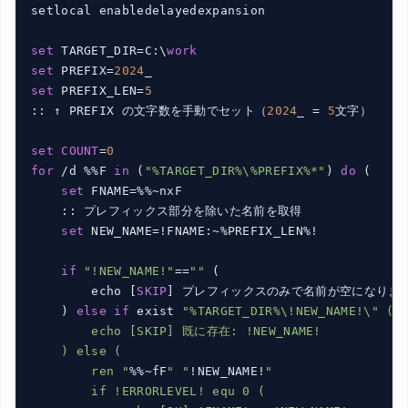
setlocal enabledelayedexpansion

set
 TARGET_DIR=C:\
work
set
 PREFIX=
2024
set
 PREFIX_LEN=
5
:: ↑ PREFIX の文字数を手動でセット（
2024
_ = 
5
文字）

set
COUNT
=
0
for
 /d %%F 
in
 (
"%TARGET_DIR%\%PREFIX%*"
) 
do
 (

set
 FNAME=%%~nxF

    :: プレフィックス部分を除いた名前を取得

set
 NEW_NAME=!FNAME:~%PREFIX_LEN%!

if
"!NEW_NAME!"
==
""
 (

        echo [
SKIP
] プレフィックスのみで名前が空になります: 
    ) 
else
if
 exist 
"%TARGET_DIR%\!NEW_NAME!\" (

        echo [SKIP] 既に存在: !NEW_NAME!

    ) else (

        ren "
%%~fF
" "
!NEW_NAME!
"

        if !ERRORLEVEL! equ 0 (
