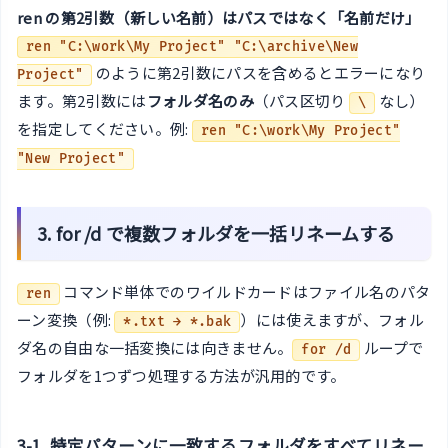
ren の第2引数（新しい名前）はパスではなく「名前だけ」
ren "C:\work\My Project" "C:\archive\New
のように第2引数にパスを含めるとエラーになり
Project"
ます。第2引数には
フォルダ名のみ
（パス区切り
なし）
\
を指定してください。例:
ren "C:\work\My Project"
"New Project"
3. for /d で複数フォルダを一括リネームする
コマンド単体でのワイルドカードはファイル名のパタ
ren
ーン変換（例:
）には使えますが、フォル
*.txt → *.bak
ダ名の自由な一括変換には向きません。
ループで
for /d
フォルダを1つずつ処理する方法が汎用的です。
3-1. 特定パターンに一致するフォルダをすべてリネー