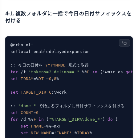
4-1. 複数フォルダに一括で今日の日付サフィックスを
付ける
@echo off

setlocal enabledelayedexpansion

:: 今日の日付を 
YYYYMMDD
for
 /f 
"tokens=2 delims==."
 %%
D
in
 ('wmic os 
get
set
TODAY
=%
DT
:~
0
,
8
%

set
TARGET_DIR
=
C
:\work

:: 
"done_"
set
COUNT
=
0
for
 /d %%
F
in
 (
"%TARGET_DIR%\done_*"
) 
do
 (

set
FNAME
=%%~nxF

set
NEW_NAME
=!
FNAME!
_
%
TODAY
%
