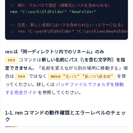
:: 例2: フルパスで指定（移動元にパスを含められる）
ren 
"C:\work\OldFolder"
"NewFolder"
:: 注意: 新しい名前にはパスを含められない（エラーになる）
:: ren "C:\work\OldFolder" "C:\archive\NewFolder"
ren は「同一ディレクトリ内でのリネーム」のみ
コマンドは
新しい名前にパス（\を含む文字列）を指
ren
定できません
。「名前を変えながら別の場所に移動する」場
合は
ではなく
を使
ren
move "元パス" "新パス\新名前"
ってください。詳しくは
バッチファイルでフォルダを移動
する完全ガイド
を参照してください。
1-1. ren コマンドの動作確認とエラーレベルのチェッ
ク