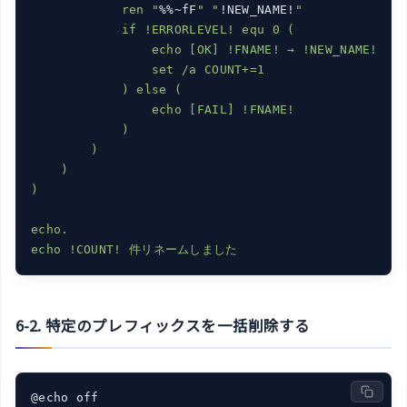
            ren "
%%~fF
" "
!NEW_NAME!
"

            if !ERRORLEVEL! equ 0 (

                echo [OK] !FNAME! → !NEW_NAME!

                set /a COUNT+=1

            ) else (

                echo [FAIL] !FNAME!

            )

        )

    )

)

echo.

6-2. 特定のプレフィックスを一括削除する
@echo off
