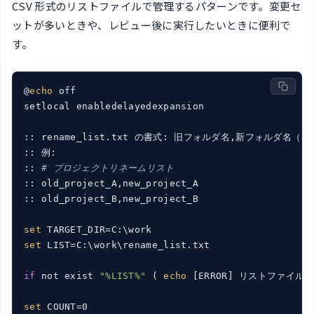
CSV 形式のリストファイルで管理するパターンです。変更セ
ットが多いときや、レビュー後に実行したいときに便利で
す。
@
echo
 off

setlocal enabledelayedexpansion

:: rename_list.txt の書式: 旧フォルダ名,新フォルダ名（
:: 例:

:: 
# プロジェクトリネームリスト
:: old_project_A,new_project_A

:: old_project_B,new_project_B

set
set
 LIST=C:\work\rename_list.txt

if
 not exist 
"%LIST%"
 ( 
echo
 [ERROR] リストファイル
set