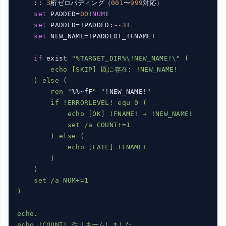
    :: 
3
桁ゼロパディング（
001
〜
999
対応）

set
 PADDED=
00
!
NUM
!

set
 PADDED=!PADDED:~
-3
!

set
 NEW_NAME=!PADDED!_!FNAME!

if
 exist 
"%TARGET_DIR%\!NEW_NAME!\" (

        echo [SKIP] 既に存在: !NEW_NAME!

    ) else (

        ren "
%%~fF
" "
!NEW_NAME!
"

        if !ERRORLEVEL! equ 0 (

            echo [OK] !FNAME! → !NEW_NAME!

            set /a COUNT+=1

        ) else (

            echo [FAIL] !FNAME!

        )

    )

    set /a NUM+=1

)

echo.
