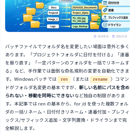
2024.08.16
2026.03.18
バッチファイルでフォルダ名を変更したい場面は意外と多く
あります。「プロジェクトフォルダに日付を付ける」「連番
を振り直す」「一定パターンのフォルダを一括でリネームす
る」など、手作業では面倒な命名規則の変更を自動化できま
す。Windowsバッチでは
（または
）コマン
ren
rename
ドがフォルダ名変更の基本ですが、
新しい名前にパスを含め
られない・移動を同時にできない
など独自の制限がありま
す。本記事では ren の基本から、for /d を使った複数フォル
ダの一括リネーム・日付付きリネーム・連番付加・プレフィ
ックス/サフィックス追加・文字列置換・ドライランまで完
全解説します。