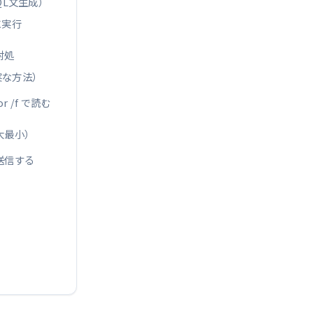
QL文生成）
に実行
対処
確実な方法）
 /f で読む
大最小）
送信する