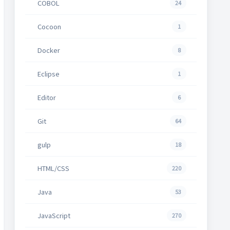
COBOL
24
Cocoon
1
Docker
8
Eclipse
1
Editor
6
Git
64
gulp
18
HTML/CSS
220
Java
53
JavaScript
270