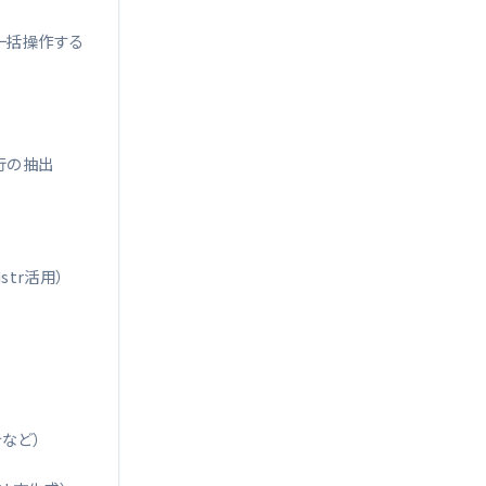
一括操作する
行の抽出
str活用）
計など）