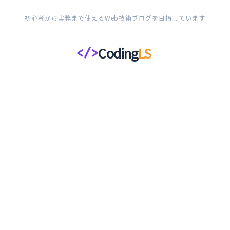
初心者から実務まで使えるWeb技術ブログを目指しています
Coding
LS
</>
コ
ー
デ
ィ
ン
グ
ラ
イ
フ
ス
タ
イ