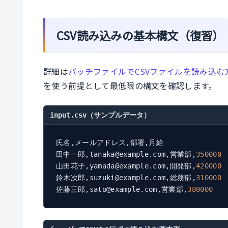
CSV読み込みの基本構文（復習）
詳細は
バッチファイルでCSVファイルを読み込む
を使う前提として最低限の構文を確認します。
input.csv（サンプルデータ）
氏名,メールアドレス,部署,月給

田中一郎,tanaka@example.com,営業部,
350000
山田花子,yamada@example.com,開発部,
420000
鈴木次郎,suzuki@example.com,総務部,
310000
佐藤三郎,sato@example.com,営業部,
380000