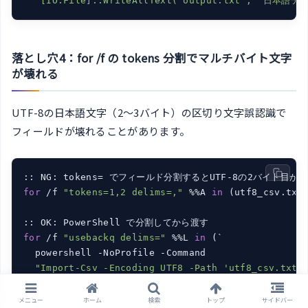
"[IO.File]::WriteAllText('output.txt', '日本語テキ
落とし穴4：for /f の tokens 分割でマルチバイト文字
が壊れる
UTF-8の日本語文字（2〜3バイト）の区切り文字誤認識で
フィールドが壊れることがあります。
for
 /f 
"tokens=1,2 delims=,"
 %%A 
in
 (utf8_csv.txt
for
 /f 
"usebackq delims="
 %%L 
in
 (`

  powershell -NoProfile -Command

"Import-Csv -Encoding UTF8 -Path 'utf8_csv.txt'
`) 
do
echo
メニュー
ホーム
検索
トップ
サイドバー