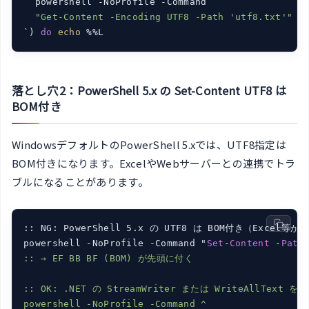
  powershell -NoProfile -Command

"Get-Content -Encoding UTF8 -Path 'utf8.txt'"
`) 
do
echo
落とし穴2：PowerShell 5.x の Set-Content UTF8 は
BOM付き
WindowsデフォルトのPowerShell 5.xでは、UTF8指定は
BOM付きになります。ExcelやWebサーバーとの連携でトラ
ブルになることがあります。
:: NG: PowerShell 5.x の UTF8 は BOM付き（Excel
powershell -NoProfile -Command "
Set
-
Content
 -
Path
:: → EF BB BF (BOM) が先頭に付く

:: OK: .NET の StreamWriter または WriteAllText を使
powershell -NoProfile -Command ^
