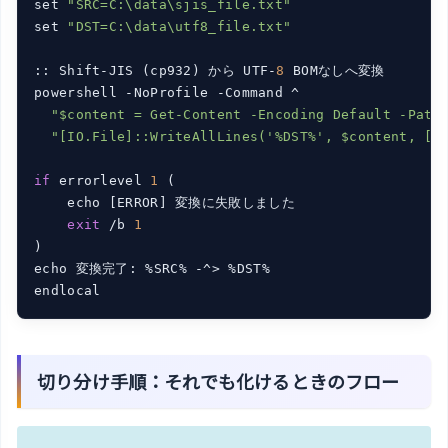
set 
"SRC=C:\data\sjis_file.txt"
set 
"DST=C:\data\utf8_file.txt"
:: Shift-JIS (cp932) から UTF-
8
 BOMなしへ変換

powershell -NoProfile -Command ^

"$content = Get-Content -Encoding Default -Path
"[IO.File]::WriteAllLines('%DST%', $content, [T
if
 errorlevel 
1
 (

    echo [ERROR] 変換に失敗しました

exit
 /b 
1
)

echo 変換完了: %SRC% -^> %DST%

切り分け手順：それでも化けるときのフロー