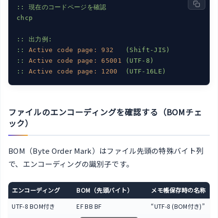
::
現在のコードページを確認
chcp
::
出力例:
::
Active code page:
932
(Shift-JIS)
::
Active code page:
65001
(UTF-8)
::
Active code page:
1200
(UTF-16LE)
ファイルのエンコーディングを確認する（BOMチェ
ック）
BOM（Byte Order Mark）はファイル先頭の特殊バイト列
で、エンコーディングの識別子です。
エンコーディング
BOM（先頭バイト）
メモ帳保存時の名称
UTF-8 BOM付き
EF BB BF
“UTF-8 (BOM付き)”