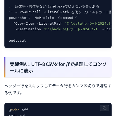
:: 絵文字・異体字などはcmd.exeで扱えない場合がある

:: → PowerShell -LiteralPath を使う（ワイルドカード展
powershell -NoProfile -Command ^

  "Copy-Item -LiteralPath 
'C:\data\レポート2024.txt
   -Destination 
'D:\backup\レポート2024.txt'
 -Force"
実践例A：UTF-8 CSVをfor /fで処理してコンソ
ールに表示
ヘッダー行をスキップしてデータ行をカンマ区切りで処理す
る例です。
@
echo
 off

setlocal
