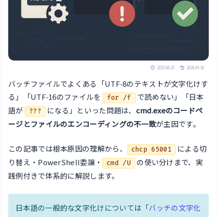
2025.08.25
2026.03.18
バッチファイルでよくある「UTF‑8のテキストが文字化けす
る」「UTF‑16のファイルを
で読めない」「日本
for /f
語が
になる」といった問題は、
cmd.exeのコードペ
???
ージとファイルのエンコーディングの不一致
が主因です。
この記事では根本原因の理解から、
による切
chcp 65001
り替え・PowerShell委譲・
の使い分けまで、実
cmd /U
践例付きで体系的に解説します。
日本語の一般的な文字化けについては「
バッチの文字化