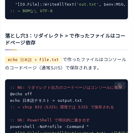
  "
[IO.File]::WriteAllText(
'out.txt'
, $env:MSG, [
落とし穴3：リダイレクト > で作ったファイルはコー
ドページ依存
で作ったファイルはコンソール
echo 日本語 > file.txt
のコードページ（通常SJIS）で保存されます。
:: NG: リダイレクト出力のコードページはコンソールに依存
@echo off

:: → chcp 932（SJIS）環境では SJIS で保存される
:: OK: PowerShell で明示的に書き出す
powershell -NoProfile -Command ^
