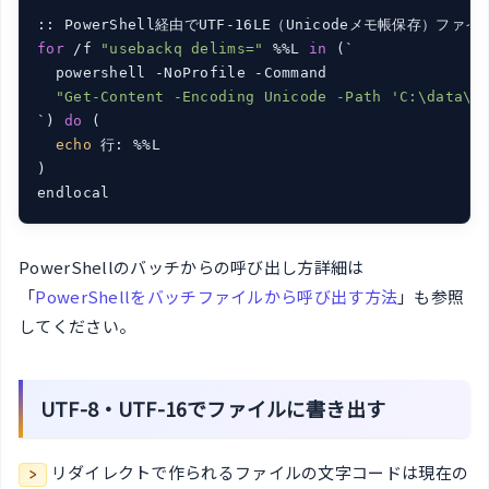
for
 /f 
"usebackq delims="
 %%L 
in
 (`

  powershell -NoProfile -Command

"Get-Content -Encoding Unicode -Path 'C:\data\u
`) 
do
 (

echo
 行: %%L

)

PowerShellのバッチからの呼び出し方詳細は
「
PowerShellをバッチファイルから呼び出す方法
」も参照
してください。
UTF-8・UTF-16でファイルに書き出す
リダイレクトで作られるファイルの文字コードは現在の
>