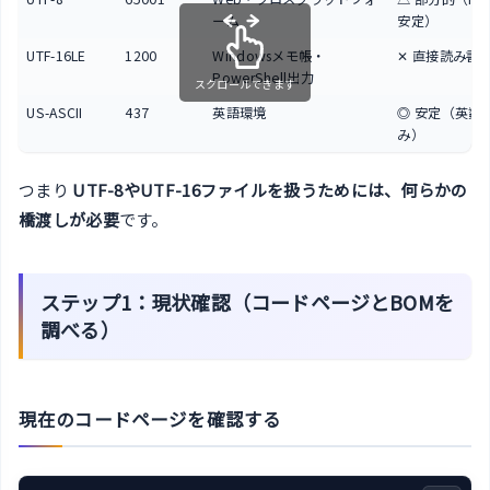
ーム
安定）
UTF-16LE
1200
Windowsメモ帳・
✕ 直接読み書
PowerShell出力
スクロールできます
US-ASCII
437
英語環境
◎ 安定（英数
み）
つまり
UTF-8やUTF-16ファイルを扱うためには、何らかの
橋渡しが必要
です。
ステップ1：現状確認（コードページとBOMを
調べる）
現在のコードページを確認する