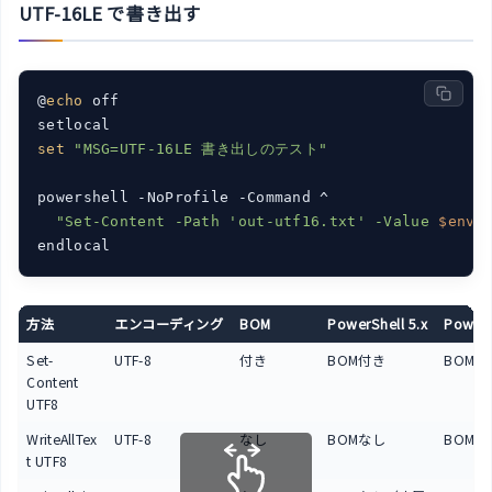
UTF-16LE で書き出す
@
echo
 off

set
"MSG=UTF-16LE 書き出しのテスト"
powershell -NoProfile -Command ^

"Set-Content -Path 'out-utf16.txt' -Value 
$env
:
方法
エンコーディング
BOM
PowerShell 5.x
PowerS
Set-
UTF-8
付き
BOM付き
BOMな
Content
UTF8
WriteAllTex
UTF-8
なし
BOMなし
BOMな
t UTF8