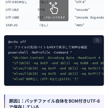
UTF-8 BOMなし
（なし）
“UTF-8”
UTF-16LE
FF FE
“Unicode”
UTF-16BE
FE FF
“Unicode（big endian
スクロールできます
Shift-JIS
（なし）
“ANSI”
@echo off

:: ファイルの先頭バイトをHEXで表示してBOMを確認

powershell -NoProfile -Command ^

"$b=(Get-Content -Encoding Byte -ReadCount 4 -T
"if($b[0] -eq 0xEF -and $b[1] -eq 0xBB -and $b[
"elseif($b[0] -eq 0xFF -and $b[1] -eq 0xFE){'U
"elseif($b[0] -eq 0xFE -and $b[1] -eq 0xFF){'UT
"else{'BOMなし（UTF-8またはSJIS）'}"
原因1：バッチファイル自体をBOM付きUTF-8
で保存している