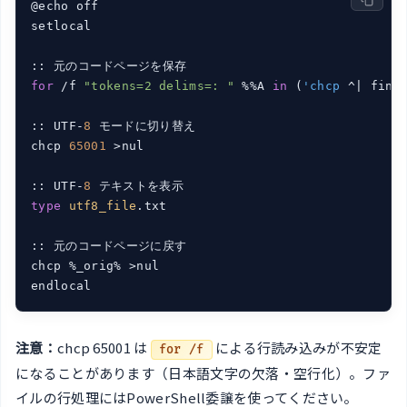
@echo off

setlocal

for
 /f 
"tokens=2 delims=: "
 %%A 
in
 (
'chcp
 ^| find
:: UTF-
8
 モードに切り替え

chcp 
65001
 >nul

:: UTF-
8
type
utf8_file
.txt

:: 元のコードページに戻す

chcp %_orig% >nul

注意：
chcp 65001 は
による行読み込みが不安定
for /f
になることがあります（日本語文字の欠落・空行化）。ファ
イルの行処理にはPowerShell委譲を使ってください。