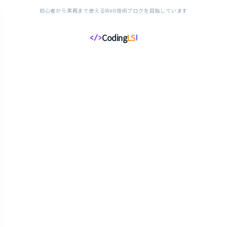
初心者から実務まで使えるWeb技術ブログを目指しています
Coding
LS
</>
コ
ー
デ
ィ
ン
グ
ラ
イ
フ
ス
タ
イ
ル