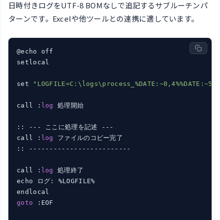
日時付きログをUTF-8 BOMなしで追記するサブルーチンパ
ターンです。Excelや他ツールとの連携に適しています。
@echo off

setlocal

set 
"LOGFILE=C:\logs\process_%DATE:~0,4%%DATE:~5,
call :
log
 処理開始

:: --- ここに処理を記述 ---

call :
log
 ファイルのコピー完了

:: -------------------------

call :
log
 処理終了

echo ログ: %LOGFILE%

goto
 :EOF
