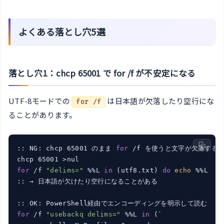
よくある落とし穴5選
落とし穴1：chcp 65001 で for /f が不安定になる
UTF-8モードでの
は日本語が欠落したり空行にな
for /f
ることがあります。
:: NG: chcp 65001 のまま 
for
 /f を使うと文字が欠落するこ
for
 /f 
"delims="
 %%L 
in
 (utf8.txt) 
do
echo
 %%L

:: → 日本語が欠けたり空行になることがある

for
 /f 
"usebackq delims="
 %%L 
in
 (`
