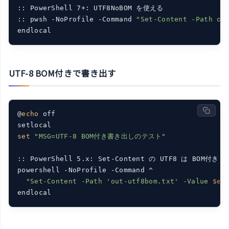
:: PowerShell 7+: UTF8NoBOM を使える

:: pwsh -NoProfile -Command 
"Set-Content -Path ou
UTF-8 BOM付きで書き出す
@
echo
 off

set
"MSG=UTF-8 BOM付き書き出しのテスト"
:: PowerShell 5.x: Set-Content の UTF8 は BOM付き

powershell -NoProfile -Command ^

"Set-Content -Path 'out-utf8bom.txt' -Value 
$en