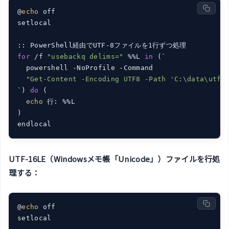
@
echo
 off

setlocal

for
 /f 
"usebackq delims="
 %%L 
in
 (`

  powershell -NoProfile -Command

"Get-Content -Encoding UTF8 -Path 'C:\data\utf8
`) 
do
 (

echo
 行: %%L

)

UTF-16LE（Windowsメモ帳「Unicode」）ファイルを行処
理する：
@
echo
 off

setlocal
