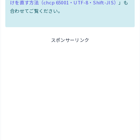
けを直す方法（chcp 65001・UTF-8・Shift-JIS）
」も
合わせてご覧ください。
スポンサーリンク