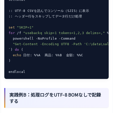
:: UTF-8 CSVを読んでコンソール（SJIS）に表示

:: ヘッダー行をスキップしてデータ行だけ処理

set
"SKIP=1"
for
 /f 
"usebackq skip=1 tokens=1,2,3 delims=,"
 %%
  powershell -NoProfile -Command

"Get-Content -Encoding UTF8 -Path 'C:\data\sale
`) 
do
 (

echo
 日付: %%A  商品: %%B  金額: %%C

)

実践例B：処理ログをUTF-8 BOMなしで記録
する