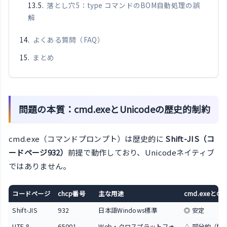
落とし穴5：type コマンドのBOM自動処理の誤
解
よくある質問（FAQ）
まとめ
問題の本質：cmd.exeとUnicodeの歴史的制約
cmd.exe（コマンドプロンプト）は歴史的に
Shift-JIS（コ
ードページ932）
前提で動作しており、Unicodeネイティブ
ではありません。
コードページ
chcp番号
主な用途
cmd.exeとの
Shift-JIS
932
日本語Windows標準
◎ 安定
UTF-8
65001
Web・クロスプラットフォ
△ 部分的（for 