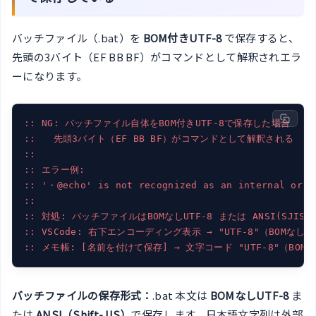
バッチファイル（.bat）を
BOM付きUTF-8
で保存すると、
先頭の3バイト（EF BB BF）がコマンドとして解釈されエラ
ーになります。
:: NG: バッチファイル自体をBOM付きUTF-8で保存した場合
::   先頭3バイト（EF BB BF）がコマンドとして解釈される
::
:: エラー例:
:: '・@echo' is not recognized as an internal or e
::
:: 対処: バッチファイルはBOMなしUTF-8 または ANSI(SJIS
:: VSCode: 右下エンコーディング表示 → "UTF-8"（BOMなし
:: メモ帳: [名前を付けて保存] → 文字コード "UTF-8"（BOM
バッチファイルの保存形式：
.bat 本文は
BOMなしUTF-8
ま
たは
ANSI（Shift-JIS）
で保存します。日本語文字列は外部