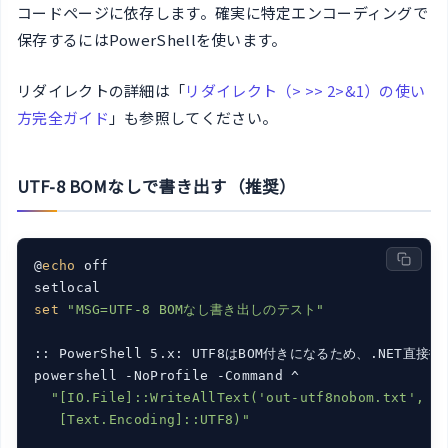
コードページに依存します。確実に特定エンコーディングで
保存するにはPowerShellを使います。
リダイレクトの詳細は「
リダイレクト（> >> 2>&1）の使い
方完全ガイド
」も参照してください。
UTF-8 BOMなしで書き出す（推奨）
@
echo
 off

set
"MSG=UTF-8 BOMなし書き出しのテスト"
:: PowerShell 5.x: UTF8はBOM付きになるため、.NET直接指
powershell -NoProfile -Command ^

"[IO.File]::WriteAllText('out-utf8nobom.txt', 
$
   [Text.Encoding]::UTF8)"