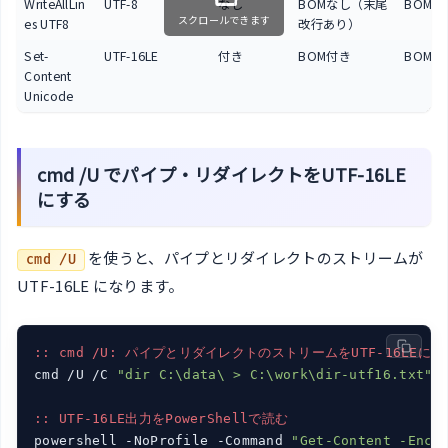
WriteAllLin
UTF-8
なし
BOMなし（末尾
BOMな
スクロールできます
es UTF8
改行あり）
Set-
UTF-16LE
付き
BOM付き
BOM付
Content
Unicode
cmd /U でパイプ・リダイレクトをUTF-16LE
にする
を使うと、パイプとリダイレクトのストリームが
cmd /U
UTF-16LE になります。
:: cmd /U: パイプとリダイレクトのストリームをUTF-16LEにす
cmd /U /C 
"dir C:\data\ > C:\work\dir-utf16.txt"
:: UTF-16LE出力をPowerShellで読む
powershell -NoProfile -Command 
"Get-Content -Enco