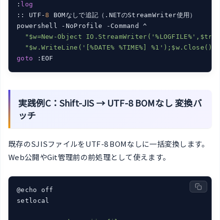
:
log
:: UTF-
8
 BOMなしで追記（.NETのStreamWriter使用）

powershell -NoProfile -Command ^

"$w=New-Object IO.StreamWriter('%LOGFILE%',$tru
"$w.WriteLine('[%DATE% %TIME%] %1');$w.Close()"
goto
実践例C：Shift-JIS → UTF-8 BOMなし 変換バ
ッチ
既存のSJISファイルをUTF-8 BOMなしに一括変換します。
Web公開やGit管理前の前処理として使えます。
@echo off

setlocal
