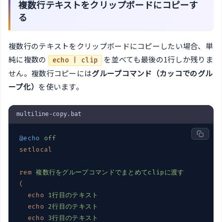
複数行テキストをクリップボードにコピーす
る
複数行のテキストをクリップボードにコピーしたい場合、単
純に複数の
を並べても最後の1行しか残りま
echo | clip
せん。複数行コピーには
グループコマンド（カッコでのグル
ープ化）
を使います。
multiline-copy.bat
@echo
off
setlocal
rem
複数行をグループコマンドでまとめてclipに渡す
(
echo
1行目のテキスト
echo
2行目のテキスト
echo
3行目のテキスト