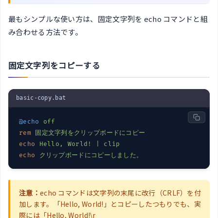
最もシンプルな使い方は、固定文字列を echo コマンドと組
み合わせる方法です。
固定文字列をコピーする
basic-copy.bat
@echo
off
rem
固定文字列をクリップボードにコピー
echo
Hello, World!
 | clip
echo
クリップボードにコピーしました。
注意：
echo コマンドは文字列の末尾に改行（CRLF）を付
加します。「Hello, World!」とコピーしたつもりでも、実
際には「Hello, World!\r