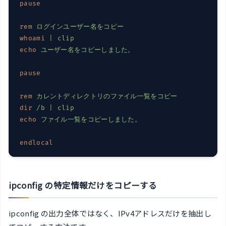
pause
rem
ログインユーザー名をコピー
whoami
| clip
echo
ユーザー名をコピーしました。
pause
rem
カレントディレクトリのファイル一覧をコピー
dir
/b | clip
echo
ファイル一覧をコピーしました。
endlocal
ipconfig の特定情報だけをコピーする
ipconfig の出力全体ではなく、IPv4アドレスだけを抽出し