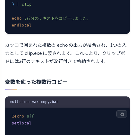
)
| clip
echo
3行分のテキストをコピーしました。
endlocal
カッコで囲まれた複数の echo の出力が結合され、1つの入
力として clip.exe に渡されます。これにより、クリップボー
ドには3行のテキストが改行付きで格納されます。
変数を使った複数行コピー
multiline-var-copy.bat
@echo
off
setlocal