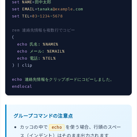
set
NAME
=
田中太郎
set
EMAIL
=
tanaka
@example
.com
set
TEL
=
03
-
1234
-
5678
rem 連絡先情報を複数行でコピー
(

echo
氏名: 
%NAME%
echo
メール: 
%EMAIL%
echo
電話: 
%TEL%
) | clip

echo
連絡先情報をクリップボードにコピーしました。
endlocal
グループコマンドの注意点
カッコの中で
を使う場合、行頭のスペー
echo
ス（インデント）はそのまま出力されます