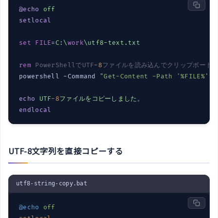
@echo
off
setlocal
set
FILE
=
C:\
work
\utf8-text.txt
rem
 PowerShellでUTF
-8
ファイルを読み込んでクリップボード
powershell -Command 
"Get-Content -Path '%FILE%' -
echo
UTF
-8
ファイルをコピーしました。
endlocal
UTF-8文字列を直接コピーする
utf8-string-copy.bat
@echo
off