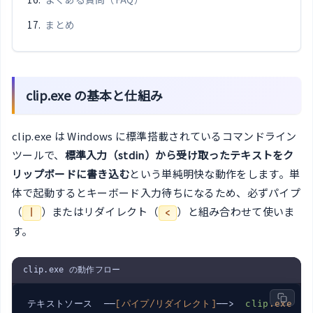
まとめ
clip.exe の基本と仕組み
clip.exe は Windows に標準搭載されているコマンドライン
ツールで、
標準入力（stdin）から受け取ったテキストをク
リップボードに書き込む
という単純明快な動作をします。単
体で起動するとキーボード入力待ちになるため、必ずパイプ
（
）またはリダイレクト（
）と組み合わせて使いま
|
<
す。
clip.exe の動作フロー
テキストソース  ──
[パイプ/リダイレクト]
──>  
clip
.exe
  