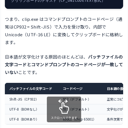
クリップボードのテキスト（CF_UNICODETEXT形式）
つまり、clip.exe はコマンドプロンプトのコードページ（通
常はCP932 = Shift-JIS）で入力を受け取り、内部で
Unicode（UTF-16 LE）に変換してクリップボードに格納し
ます。
日本語が文字化けする原因のほとんどは、
バッチファイルの
文字コードとコマンドプロンプトのコードページが一致して
いない
ことです。
バッチファイルの文字コード
コードページ
日本語の扱い
Shift-JIS（CP932）
932（デフォルト）
正常にコピー
UTF-8（BOMなし）
932（デフォルト）
文字化けが起
スクロールできます
UTF-8（BOMあり）
65001（chcp 65001）
条件次第で正