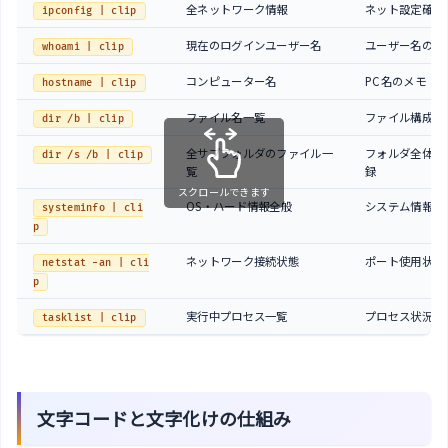
全ネットワーク情報
ネット設定確認
ipconfig | clip
現在のログインユーザー名
ユーザー名のメ
whoami | clip
コンピューター名
PC名のメモ
hostname | clip
ファイル名一覧
ファイル構成の
dir /b | clip
全サブフォルダのファイル一
フォルダ全体の
dir /s /b | clip
覧
録
スクロールできます
OS・ハード情報全般
システム情報の
systeminfo | cli
p
ネットワーク接続状態
ポート使用状況
netstat -an | cli
p
実行中プロセス一覧
プロセス状況の
tasklist | clip
文字コードと文字化けの仕組み