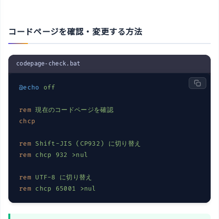
コードページを確認・変更する方法
codepage-check.bat
@echo
off
rem
現在のコードページを確認
chcp
rem
Shift-JIS (CP932) に切り替え
rem
chcp 932 >nul
rem
UTF-8 に切り替え
rem
chcp 65001 >nul