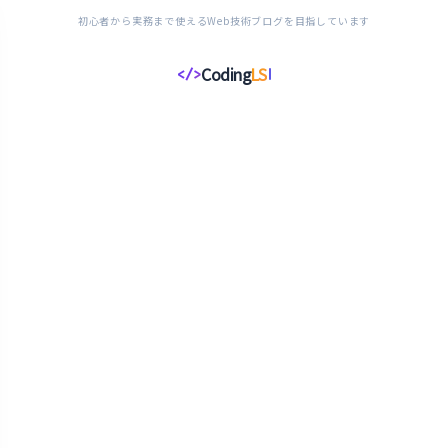
初心者から実務まで使えるWeb技術ブログを目指しています
Coding
LS
</>
コ
ー
デ
ィ
ン
グ
ラ
イ
フ
ス
タ
イ
ル