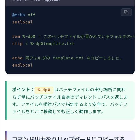
@echo
off
setlocal
rem
%~dp0 = このバッチファイルが置かれているフォルダのパ
clip
< 
%~dp0template.txt
echo
同フォルダの template.txt をコピーしました。
endlocal
ポイント：
はバッチファイルの実行場所に関わ
%~dp0
らず常にバッチファイル自身のディレクトリパスを返しま
す。ファイルを相対パスで指定するより安全で、バッチフ
ァイルをどこに移動しても正しく動作します。
コマンド出力をクリップボードにコピーする