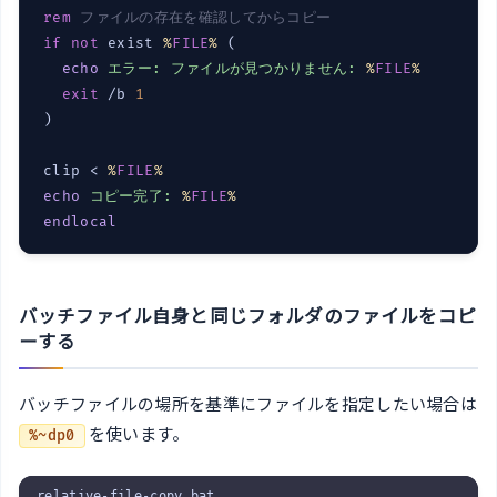
rem
 ファイルの存在を確認してからコピー
if
not
 exist 
%
FILE
%
 (

echo
エラー: ファイルが見つかりません: 
%
FILE
%
exit
 /b 
1
)

clip < 
%
FILE
%
echo
コピー完了: 
%
FILE
%
endlocal
バッチファイル自身と同じフォルダのファイルをコピ
ーする
バッチファイルの場所を基準にファイルを指定したい場合は
を使います。
%~dp0
relative-file-copy.bat