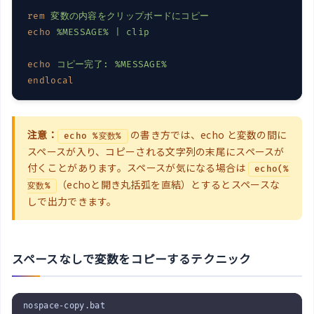
rem
変数の内容をクリップボードにコピー
echo
%MESSAGE%
 | clip
echo
コピー完了: 
%MESSAGE%
endlocal
注意：
の書き方では、echo と変数の間に
echo %変数%
スペースが入り、コピーされる文字列の末尾にスペースが
付くことがあります。スペースが気になる場合は
echo(%
（echoと開き丸括弧を直結）とするとスペースな
変数%
しで出力できます。
スペースなしで変数をコピーするテクニック
nospace-copy.bat