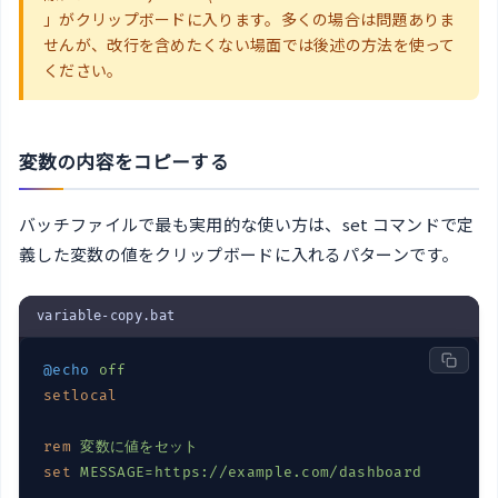
」がクリップボードに入ります。多くの場合は問題ありま
せんが、改行を含めたくない場面では後述の方法を使って
ください。
変数の内容をコピーする
バッチファイルで最も実用的な使い方は、set コマンドで定
義した変数の値をクリップボードに入れるパターンです。
variable-copy.bat
@echo
off
setlocal
rem
変数に値をセット
set
MESSAGE
=
https://example.com/dashboard