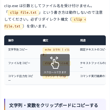
clip.exe は引数としてファイル名を受け付けません。
「
」という書き方は動作しないので注意
clip file.txt
してください。必ずリダイレクト構文（
clip <
）を使います。
file.txt
操作
構文
用途
文字列をコピー
固定テキストのコピー
echo 文字列 | cli
p
ファイルをコピー
テキストファイルの内
clip < ファイル名
ー
スクロールできます
コマンド出力をコピ
コマンド実行結果のコ
コマンド | clip
ー
文字列・変数をクリップボードにコピーする