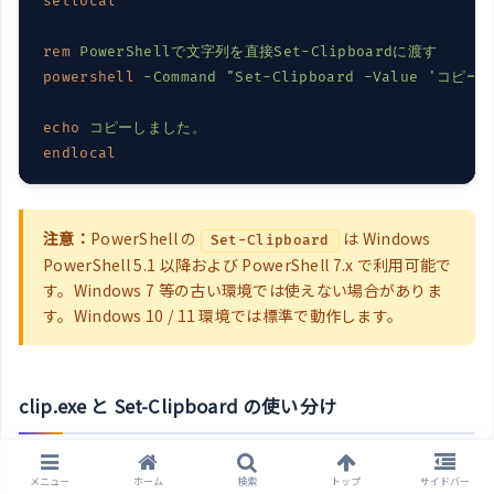
setlocal
rem
PowerShellで文字列を直接Set-Clipboardに渡す
powershell
-Command 
"Set-Clipboard -Value 'コピ
echo
コピーしました。
endlocal
注意：
PowerShell の
は Windows
Set-Clipboard
PowerShell 5.1 以降および PowerShell 7.x で利用可能で
す。Windows 7 等の古い環境では使えない場合がありま
す。Windows 10 / 11 環境では標準で動作します。
clip.exe と Set-Clipboard の使い分け
比較項目
clip.exe
Set-Clipboard
メニュー
ホーム
検索
トップ
サイドバー