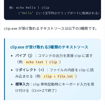
例: echo Hello | clip

    （
"Hello"
 という文字列がクリップボードに格納される）
clip.exe が受け取れるテキストソースは以下の3種類です。
clip.exe が受け取れる3種類のテキストソース
パイプ（|）
：コマンドの出力を直接 clip に渡す
（例:
）
echo text | clip
リダイレクト（<）
：ファイルの内容を clip に読
み込ませる（例:
）
clip < file.txt
標準入力
：clip 単体起動時にキーボード入力を受
け付ける（Ctrl+Zで終了）