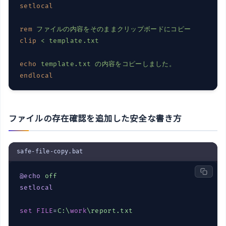
setlocal
rem
ファイルの内容をそのままクリップボードにコピー
clip
< 
template.txt
echo
template.txt の内容をコピーしました。
endlocal
ファイルの存在確認を追加した安全な書き方
safe-file-copy.bat
@echo
off
setlocal
set
FILE
=
C:\
work
\report.txt