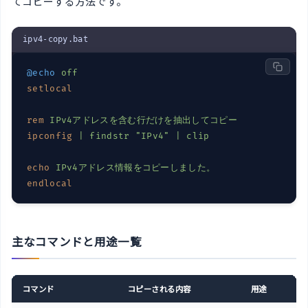
てコピーする方法です。
ipv4-copy.bat
@echo
off
setlocal
rem
IPv4アドレスを含む行だけを抽出してコピー
ipconfig
| findstr 
"IPv4"
 | clip
echo
IPv4アドレス情報をコピーしました。
endlocal
主なコマンドと用途一覧
コマンド
コピーされる内容
用途