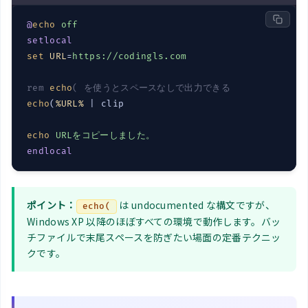
@
echo
off
setlocal
set
URL
=
https://codingls.com
rem 
echo
( を使うとスペースなしで出力できる
echo
(
%URL%
 | clip

echo
URLをコピーしました。
endlocal
ポイント：
は undocumented な構文ですが、
echo(
Windows XP 以降のほぼすべての環境で動作します。バッ
チファイルで末尾スペースを防ぎたい場面の定番テクニッ
クです。