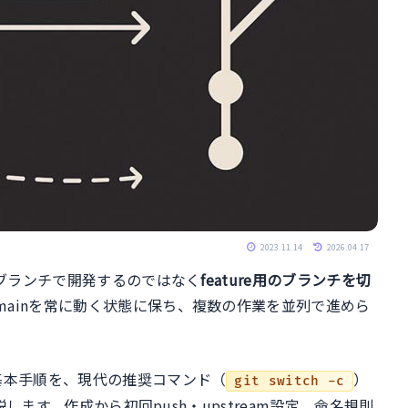
2023.11.14
2026.04.17
nブランチで開発するのではなく
feature用のブランチを切
mainを常に動く状態に保ち、複数の作業を並列で進めら
基本手順を、現代の推奨コマンド（
）
git switch -c
します。作成から初回push・upstream設定、命名規則