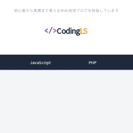
初心者から実務まで使えるWeb技術ブログを目指しています
Coding
LS
</>
コ
ー
デ
ィ
JavaScript
PHP
ン
グ
ラ
イ
フ
ス
タ
イ