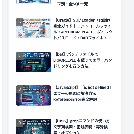
ーマ別・全SQL一覧
【Oracle】SQL*Loader（sqlldr）
完全ガイド｜コントロールファイ
ル・APPEND/REPLACE・ダイレク
トパスロード・BADファイル・エ
ラー対処まで解説
【bat】バッチファイルで
ERRORLEVEL を使ってエラーハン
ドリングを行う方法
【JavaScript】「is not defined」
エラーの原因と解決方法｜
ReferenceError完全解説
【Linux】grepコマンドの使い方｜
文字列検索・正規表現・再帰検
索・オプション