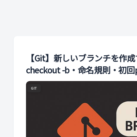
【Git】新しいブランチを作成す
checkout -b・命名規則・初
GIT