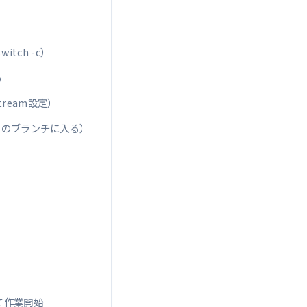
tch -c）
る
tream設定）
ーのブランチに入る）
て作業開始