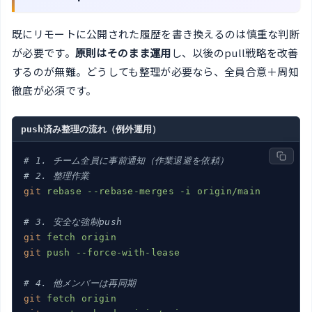
既にリモートに公開された履歴を書き換えるのは慎重な判断
が必要です。
原則はそのまま運用
し、以後のpull戦略を改善
するのが無難。どうしても整理が必要なら、全員合意＋周知
徹底が必須です。
push済み整理の流れ（例外運用）
# 1. チーム全員に事前通知（作業退避を依頼）
# 2. 整理作業
git
rebase --rebase-merges -i origin/main
# 3. 安全な強制push
git
fetch origin
git
push --force-with-lease
# 4. 他メンバーは再同期
git
fetch origin