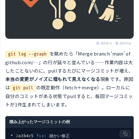
2025.08.12
2026.04.18
を眺めたら「Merge branch ‘main’ of
git log --graph
github.com/…」の行が延々と並んでいる——作業内容は大
したことないのに、pullするたびにマージコミットが増え、
本当の変更がノイズに埋もれて見えなくなる
現象です。原因
は
の既定動作（fetch＋merge）。ローカルに
git pull
自分のコミットがある状態でpullすると、毎回マージコミッ
トが1件生まれてしまいます。
積み上がったマージコミットの例
* 
2
a3b4c5 
fix:
 細かい修正
