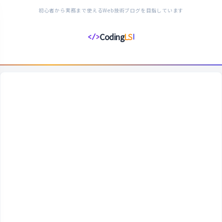
初心者から実務まで使えるWeb技術ブログを目指しています
Coding
LS
</>
コ
ー
デ
ィ
ン
グ
ラ
イ
フ
ス
タ
イ
ル