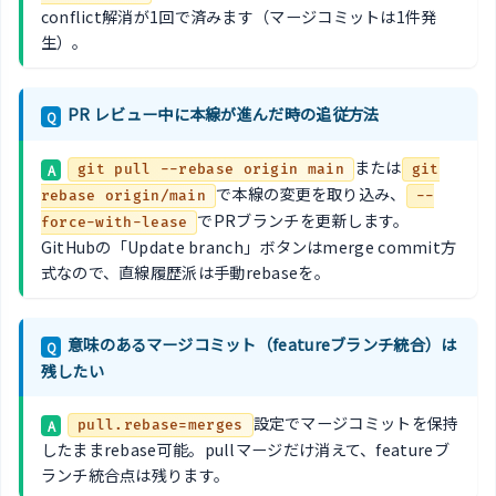
conflict解消が1回で済みます（マージコミットは1件発
生）。
PR レビュー中に本線が進んだ時の追従方法
Q
または
A
git pull --rebase origin main
git
で本線の変更を取り込み、
rebase origin/main
--
でPRブランチを更新します。
force-with-lease
GitHubの「Update branch」ボタンはmerge commit方
式なので、直線履歴派は手動rebaseを。
意味のあるマージコミット（featureブランチ統合）は
Q
残したい
設定でマージコミットを保持
A
pull.rebase=merges
したままrebase可能。pullマージだけ消えて、featureブ
ランチ統合点は残ります。