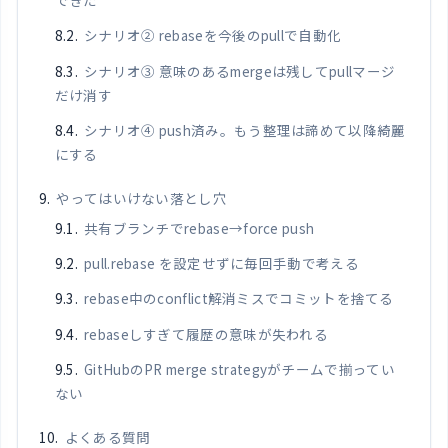
できた
シナリオ② rebaseを今後のpullで自動化
シナリオ③ 意味のあるmergeは残してpullマージ
だけ消す
シナリオ④ push済み。もう整理は諦めて以降綺麗
にする
やってはいけない落とし穴
共有ブランチでrebase→force push
pull.rebase を設定せずに毎回手動で考える
rebase中のconflict解消ミスでコミットを捨てる
rebaseしすぎて履歴の意味が失われる
GitHubのPR merge strategyがチームで揃ってい
ない
よくある質問