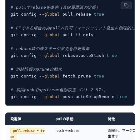
# pullでrebaseを優先（直線履歴派の定番）
git config --
global
 pull.rebase 
true
# FFできる場合のみpullを許可（マージコミット発生を物理的に
git config --
global
 pull.ff only

# rebase時の未ステージ変更を自動退避
git config --
global
 rebase.autoStash 
true
# 追跡情報のprune自動化
git config --
global
 fetch.prune 
true
# 初回pushでupstream自動設定（Git 2.37+）
git config --
global
 push.autoSetupRemote 
true
設定値
pullの挙動
特徴
fetch＋rebase
直線化、マージコミ
pull.rebase = tr
生せず
ue