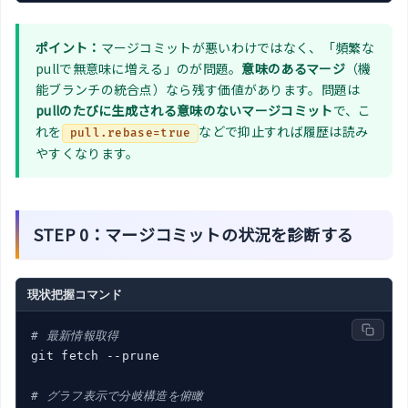
ポイント：
マージコミットが悪いわけではなく、「頻繁な
pullで無意味に増える」のが問題。
意味のあるマージ
（機
能ブランチの統合点）なら残す価値があります。問題は
pullのたびに生成される意味のないマージコミット
で、こ
れを
などで抑止すれば履歴は読み
pull.rebase=true
やすくなります。
STEP 0：マージコミットの状況を診断する
現状把握コマンド
# 最新情報取得
git fetch --prune

# グラフ表示で分岐構造を俯瞰