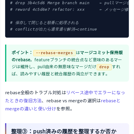
# drop 3b4c5d6 Merge branch main    ← pullマージを
# reword 4c5d6e7 refactor: xxx      ← メッセージ修正
# 保存して閉じると順番に処理される
# conflictが出たら通常通り解消→continue
ポイント：
は
マージコミット保持版
--rebase-merges
のrebase
。featureブランチの統合点など意味のあるマー
ジは維持し、pull由来の無意味なマージだけ
すれ
drop
ば、読みやすい履歴と統合履歴の両立ができます。
rebase全般のトラブル対処は
リベース途中でエラーになっ
たときの復旧方法
、rebase vs mergeの選択は
rebaseと
mergeの違いと使い分け
を参照。
整理③：push済みの履歴を整理するか否か