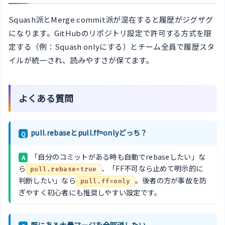
Squash派とMerge commit派が混在すると履歴がジグザグ
になります。GitHubのリポジトリ設定で許可する方式を限
定する（例：Squash onlyにする）とチーム全員で履歴スタ
イルが統一され、読みやすさが保てます。
よくある質問
pull.rebaseとpull.ff=onlyどっち？
Q
「自分のコミットがある時も自動でrebaseしたい」な
A
ら
、「FF不可なら止めて明示的に
pull.rebase=true
判断したい」なら
。後者の方が事故を防
pull.ff=only
ぎやすく初心者にも推奨しやすい設定です。
既にある大量マージを全部消したい