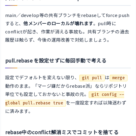
main／develop等の共有ブランチをrebaseしてforce push
すると、
他メンバーのローカルが壊れます
。pull時に
conflictが起き、作業が消える事故も。共有ブランチの過去
履歴は触らず、今後の運用改善で対処しましょう。
pull.rebase を設定せずに毎回手動で考える
設定でデフォルトを変えない限り、
は
git pull
merge
動作のまま。「マージ嫌だからrebase派」ならリポジトリ
単位でも設定しておかないと事故の元。
git config --
を一度設定すれば以降迷わず
global pull.rebase true
に済みます。
rebase中のconflict解消ミスでコミットを捨てる