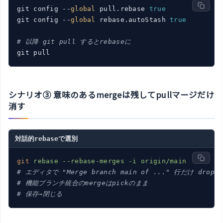
git config --
global
 pull.rebase 
true
git config --
global
 rebase.autoStash 
true
# 以降 git pull するとrebaseに
シナリオ③ 意味のあるmergeは残してpullマージだけ
消す
対話的rebaseで選別
git
rebase --rebase-merges -i origin/main
# エディタで "Merge branch main of ..." 行だけ drop
# 機能ブランチ統合のmergeはpickのまま
# 保存→閉じる