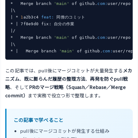
*   Merge branch 
'main'
 of github.
com:
|\

|
 * 
1
a2b3c4 
feat:
 同僚のコミット

* 
| 7f8e9d0 fix: 自分の作業

|
/

*   Merge branch 
'main'
 of github.
com:
user/repo  
|\

* |
   Merge branch 
'main'
 of github.
com:
user/repo
この記事では、pull後にマージコミットが大量発生する
メカ
ニズム
、
既に膨らんだ履歴の整理方法
、
再発を防ぐpull戦
略
、そして
PRのマージ戦略（Squash／Rebase／Merge
commit）
まで実務で役立つ形で整理します。
この記事で学べること
pull後にマージコミットが発生する仕組み