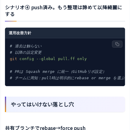
シナリオ④ push済み。もう整理は諦めて以降綺麗に
する
運用改善方針
# 過去は触らない
# 以降の設定変更
git
config --global pull.ff only
# PRは Squash merge に統一（GitHubリポ設定）
# チームに周知：pull時は明示的にrebase or merge を選ぶ
やってはいけない落とし穴
共有ブランチでrebase→force push