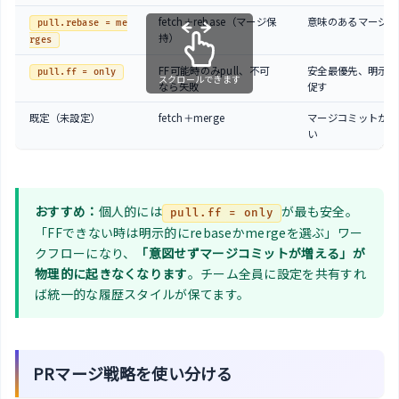
fetch＋rebase（マージ保
意味のあるマージは
pull.rebase = me
持）
rges
FF可能時のみpull、不可
安全最優先、明示的
pull.ff = only
スクロールできます
なら失敗
促す
既定（未設定）
fetch＋merge
マージコミットが増
い
おすすめ：
個人的には
が最も安全。
pull.ff = only
「FFできない時は明示的にrebaseかmergeを選ぶ」ワー
クフローになり、
「意図せずマージコミットが増える」が
物理的に起きなくなります
。チーム全員に設定を共有すれ
ば統一的な履歴スタイルが保てます。
PRマージ戦略を使い分ける