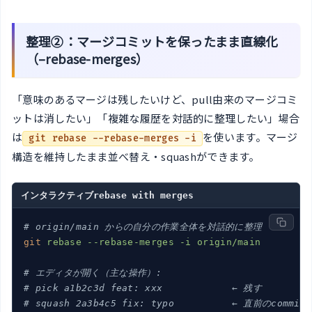
整理②：マージコミットを保ったまま直線化
（–rebase-merges）
「意味のあるマージは残したいけど、pull由来のマージコミ
ットは消したい」「複雑な履歴を対話的に整理したい」場合
は
を使います。マージ
git rebase --rebase-merges -i
構造を維持したまま並べ替え・squashができます。
インタラクティブrebase with merges
# origin/main からの自分の作業全体を対話的に整理
git
rebase --rebase-merges -i origin/main
# エディタが開く（主な操作）:
# pick a1b2c3d feat: xxx            ← 残す
# squash 2a3b4c5 fix: typo          ← 直前のcommi