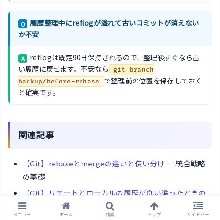
履歴整理中にreflogが溢れて古いコミットが消えない
Q
か不安
reflogは既定90日保持されるので、整理後すぐなら古
A
い履歴に戻せます。不安なら
git branch
で整理前の位置を保存しておく
backup/before-rebase
と確実です。
関連記事
【Git】rebaseとmergeの違いと使い分け
— 統合戦略
の基礎
【Git】リモートとローカルの履歴が食い違ったときの
同期方法
— pull戦略の選び方
メニュー
ホーム
検索
トップ
サイドバー