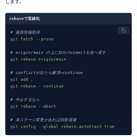
します。
rebaseで直線化
# 最新情報取得
git
fetch --prune
# origin/main の上に自分のcommitを並べ直す
git
rebase origin/main
# conflictが出たら解消→continue
git
add .
git
rebase --continue
# 中止するなら
git
rebase --abort
# 未ステージ変更があれば自動退避
git
config --global rebase.autoStash true