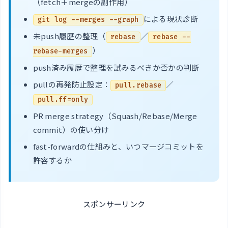
（fetch＋mergeの副作用）
による現状診断
git log --merges --graph
未push履歴の整理（
／
rebase
rebase --
）
rebase-merges
push済み履歴で整理を試みるべきか否かの判断
pullの再発防止設定：
／
pull.rebase
pull.ff=only
PR merge strategy（Squash/Rebase/Merge
commit）の使い分け
fast-forwardの仕組みと、いつマージコミットを
許容するか
スポンサーリンク