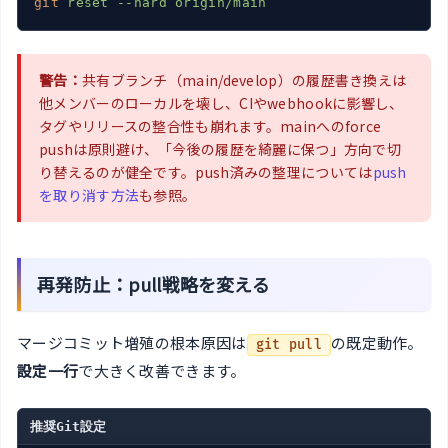
git
reset --hard origin/main
警告：
共有ブランチ（main/develop）の履歴書き換えは
他メンバーのローカルを壊し、CIやwebhookに影響し、
タグやリリースの整合性も崩れます。mainへのforce
pushは原則避け、「今後の履歴を綺麗に保つ」方向で切
り替えるのが健全です。push済みの整理については
push
を取り消す方法
も参照。
再発防止：pull戦略を変える
マージコミット増殖の根本原因は
の既定動作。
git pull
設定一行
で大きく改善できます。
推奨Git設定