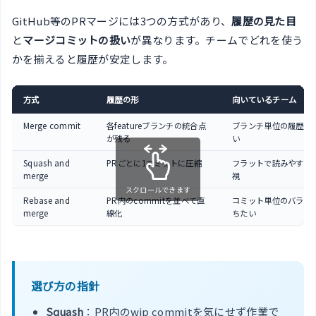
GitHub等のPRマージには3つの方式があり、
履歴の見た目
と
マージコミットの扱い
が異なります。チームでどれを使う
かを揃えると履歴が安定します。
方式
履歴の形
向いているチーム
Merge commit
各featureブランチの統合点
ブランチ単位の履歴を
が残る
い
Squash and
PRごとに1コミットに圧縮
フラットで読みやすい
merge
視
スクロールできます
Rebase and
PR内のcommitを並べて直
コミット単位のバラン
merge
線化
ちたい
選び方の指針
Squash
：PR内のwip commitを気にせず作業で