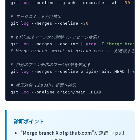
git 
log
 --oneline --graph --decorate --all -
50
# マージコミットだけ抽出
git 
log
 --merges --oneline -
30
# pull由来マージかの判別（メッセージ検索）
git 
log
 --merges --oneline | 
grep
 -E 
"Merge branc
# Merge branch 'main' of github.com:... が連続す
# 自分のブランチ内のマージ件数を数える
git 
log
 --merges --oneline origin/main..HEAD | wc 
# 整理対象（未push）範囲を確認
git 
log
診断ポイント
“Merge branch X of github.com”
が連続 → pull