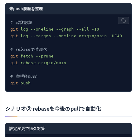
未push履歴を整理
# 現状把握
git
log --oneline --graph --all -10
git
log --merges --oneline origin/main..HEAD
# rebaseで直線化
git
fetch --prune
git
rebase origin/main
# 整理後push
git
push
シナリオ② rebaseを今後のpullで自動化
設定変更で恒久対策