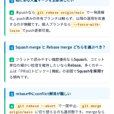
Q
未pushなら
で一発直線
A
git rebase origin/main
化。push済みの共有ブランチは触らず、以降の運用を改善
するのが無難です。個人ブランチなら
--force-with-
でpush更新可能。
lease
Squash merge と Rebase merge どちらを選ぶべき？
Q
フラットで読みやすい履歴優先なら
Squash
、コミット
A
単位の細かい粒度を維持したいなら
Rebase
。多くのチー
ムは「PRは1トピック＝1機能」の前提で
Squashを採用
す
る傾向です。
rebase中にconflict解消が難しい
Q
で一度中止、
A
git rebase --abort
git merge
に切り替えるのも選択肢です。mergeなら
origin/main