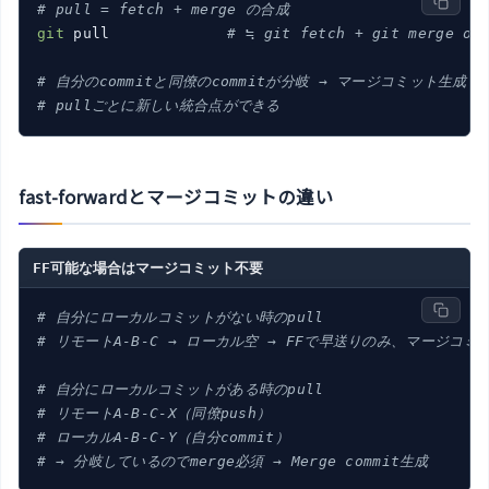
# pull = fetch + merge の合成
git
 pull             
# ≒ git fetch + git merge or
# 自分のcommitと同僚のcommitが分岐 → マージコミット生成
# pullごとに新しい統合点ができる
fast-forwardとマージコミットの違い
FF可能な場合はマージコミット不要
# 自分にローカルコミットがない時のpull
# リモートA-B-C → ローカル空 → FFで早送りのみ、マージコ
# 自分にローカルコミットがある時のpull
# リモートA-B-C-X（同僚push）
# ローカルA-B-C-Y（自分commit）
# → 分岐しているのでmerge必須 → Merge commit生成