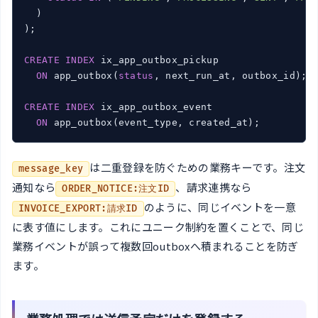
  )

);

CREATE
INDEX
 ix_app_outbox_pickup

ON
 app_outbox(
status
, next_run_at, outbox_id);

CREATE
INDEX
 ix_app_outbox_event

ON
 app_outbox(event_type, created_at);
は二重登録を防ぐための業務キーです。注文
message_key
通知なら
、請求連携なら
ORDER_NOTICE:注文ID
のように、同じイベントを一意
INVOICE_EXPORT:請求ID
に表す値にします。これにユニーク制約を置くことで、同じ
業務イベントが誤って複数回outboxへ積まれることを防ぎ
ます。