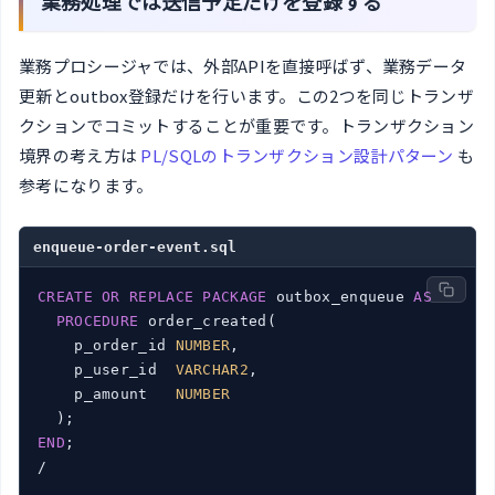
業務処理では送信予定だけを登録する
業務プロシージャでは、外部APIを直接呼ばず、業務データ
更新とoutbox登録だけを行います。この2つを同じトランザ
クションでコミットすることが重要です。トランザクション
境界の考え方は
PL/SQLのトランザクション設計パターン
も
参考になります。
enqueue-order-event.sql
CREATE
OR
REPLACE
PACKAGE
 outbox_enqueue 
AS
PROCEDURE
 order_created(

    p_order_id 
NUMBER
,

    p_user_id  
VARCHAR2
,

    p_amount   
NUMBER
END
;

/
