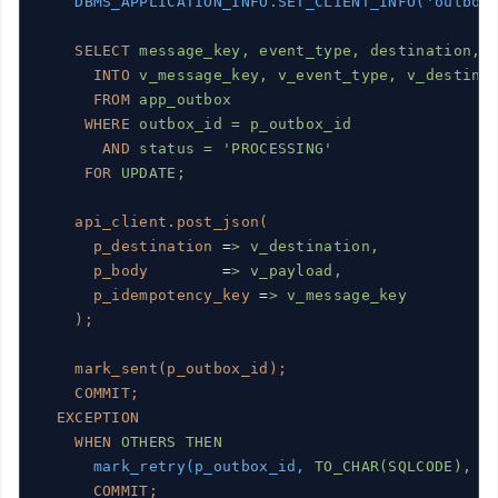
DBMS_APPLICATION_INFO.SET_CLIENT_INFO('outbox
SELECT
message_key, event_type, destination, 
INTO
v_message_key, v_event_type, v_destina
FROM
app_outbox
WHERE
outbox_id = p_outbox_id
AND
status = 'PROCESSING'
FOR
UPDATE;
api_client.post_json(
p_destination
 =
> v_destination,
p_body
        =
> v_payload,
p_idempotency_key
 =
> v_message_key
);
mark_sent(p_outbox_id);
COMMIT;
EXCEPTION
WHEN
OTHERS THEN
mark_retry(p_outbox_id,
TO_CHAR(SQLCODE), S
COMMIT;