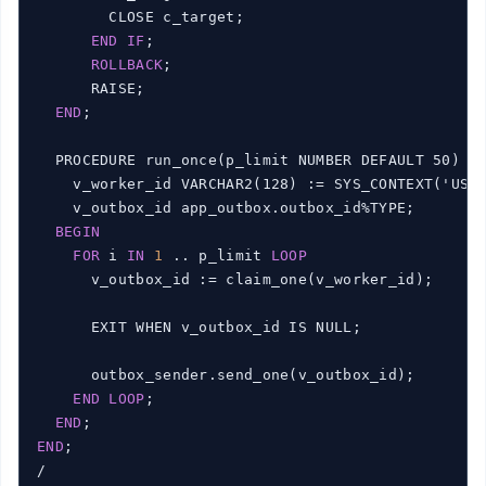
        CLOSE c_target;

END
IF
;

ROLLBACK
;

      RAISE;

END
;

  PROCEDURE run_once(p_limit NUMBER DEFAULT 50) IS
    v_worker_id VARCHAR2(128) := SYS_CONTEXT('USER
    v_outbox_id app_outbox.outbox_id%TYPE;

BEGIN
FOR
 i 
IN
1
 .. p_limit 
LOOP
      v_outbox_id := claim_one(v_worker_id);

      EXIT WHEN v_outbox_id IS NULL;

      outbox_sender.send_one(v_outbox_id);

END
LOOP
;

END
END
;

/