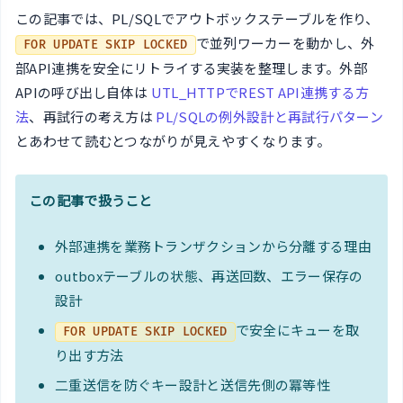
この記事では、PL/SQLでアウトボックステーブルを作り、
で並列ワーカーを動かし、外
FOR UPDATE SKIP LOCKED
部API連携を安全にリトライする実装を整理します。外部
APIの呼び出し自体は
UTL_HTTPでREST API連携する方
法
、再試行の考え方は
PL/SQLの例外設計と再試行パターン
とあわせて読むとつながりが見えやすくなります。
この記事で扱うこと
外部連携を業務トランザクションから分離する理由
outboxテーブルの状態、再送回数、エラー保存の
設計
で安全にキューを取
FOR UPDATE SKIP LOCKED
り出す方法
二重送信を防ぐキー設計と送信先側の冪等性