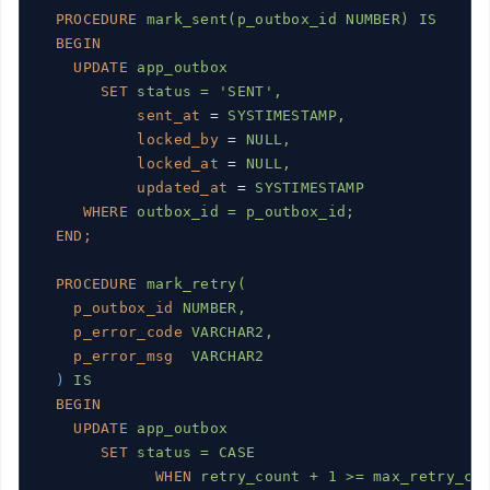
PROCEDURE
mark_sent(p_outbox_id NUMBER) IS
BEGIN
UPDATE
app_outbox
SET
status = 'SENT',
sent_at
 = 
SYSTIMESTAMP,
locked_by
 = 
NULL,
locked_at
 = 
NULL,
updated_at
 = 
SYSTIMESTAMP
WHERE
outbox_id = p_outbox_id;
END;
PROCEDURE
mark_retry(
p_outbox_id
NUMBER,
p_error_code
VARCHAR2,
p_error_msg
VARCHAR2
)
IS
BEGIN
UPDATE
app_outbox
SET
status = CASE
WHEN
retry_count + 1 >= max_retry_co