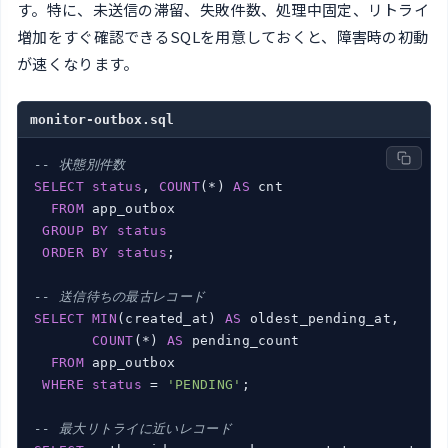
す。特に、未送信の滞留、失敗件数、処理中固定、リトライ
増加をすぐ確認できるSQLを用意しておくと、障害時の初動
が速くなります。
monitor-outbox.sql
-- 状態別件数
SELECT
status
, 
COUNT
(*) 
AS
 cnt

FROM
 app_outbox

GROUP
BY
status
ORDER
BY
status
;

-- 送信待ちの最古レコード
SELECT
MIN
(created_at) 
AS
 oldest_pending_at,

COUNT
(*) 
AS
 pending_count

FROM
 app_outbox

WHERE
status
 = 
'PENDING'
;

-- 最大リトライに近いレコード