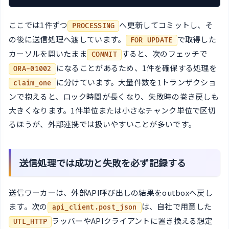
ここでは1件ずつ
へ更新してコミットし、そ
PROCESSING
の後に送信処理へ渡しています。
で取得した
FOR UPDATE
カーソルを開いたまま
すると、次のフェッチで
COMMIT
になることがあるため、1件を確保する処理を
ORA-01002
に分けています。大量件数を1トランザクショ
claim_one
ンで抱えると、ロック時間が長くなり、失敗時の巻き戻しも
大きくなります。1件単位または小さなチャンク単位で区切
るほうが、外部連携では扱いやすいことが多いです。
送信処理では成功と失敗を必ず記録する
送信ワーカーは、外部API呼び出しの結果をoutboxへ戻し
ます。次の
は、自社で用意した
api_client.post_json
ラッパーやAPIクライアントに置き換える想定
UTL_HTTP