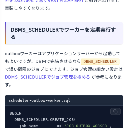
外をJSON形式で返すREST対応API設計
と組み合わせると
実装しやすくなります。
DBMS_SCHEDULERでワーカーを定期実行す
る
outboxワーカーはアプリケーションサーバーから起動して
もよいですが、DB内で完結させるなら
DBMS_SCHEDULER
で短い間隔のジョブにできます。ジョブ管理の細かい設定は
DBMS_SCHEDULERでジョブ管理を極める
が参考になりま
す。
scheduler-outbox-worker.sql
BEGIN

  DBMS_SCHEDULER.CREATE_JOB(

job_name
        =>
'JOB_OUTBOX_WORKER'
,
