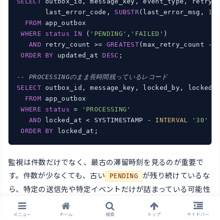
SELECT
 outbox_id, message_key, event_type, retry_c
       last_error_code, 
SUBSTR
(last_error_msg, 
1
,
FROM
 app_outbox

WHERE
status
IN
 (
'PENDING'
,
'FAILED'
)

AND
 retry_count >= 
GREATEST
(max_retry_count - 
ORDER
BY
 updated_at 
DESC
;

-- PROCESSINGのまま長時間残っているレコード
SELECT
 outbox_id, message_key, locked_by, locked_a
FROM
 app_outbox

WHERE
status
 = 
'PROCESSING'
AND
 locked_at < SYSTIMESTAMP - 
INTERVAL
'30'
M
ORDER
BY
 locked_at;
監視は件数だけでなく、最古の滞留時刻を見るのが重要で
す。件数が少なくても、古い
が残り続けているな
PENDING
ら、特定の送信先や特定イベントだけが詰まっている可能性
があります。
メニュー
ホーム
検索
トップ
サイドバー