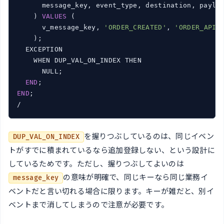
      message_key, event_type, destination, payloa
    ) 
VALUES
 (

      v_message_key, 
'ORDER_CREATED'
, 
'ORDER_API'
    );

  EXCEPTION

    WHEN DUP_VAL_ON_INDEX THEN

      NULL;

END
END
;

/
を握りつぶしているのは、同じイベン
DUP_VAL_ON_INDEX
トがすでに積まれているなら追加登録しない、という設計に
しているためです。ただし、握りつぶしてよいのは
の意味が明確で、同じキーなら同じ業務イ
message_key
ベントだと言い切れる場合に限ります。キーが雑だと、別イ
ベントまで消してしまうので注意が必要です。