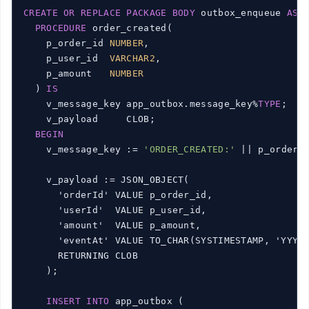
CREATE
OR
REPLACE
PACKAGE
BODY
 outbox_enqueue 
AS
PROCEDURE
 order_created(

    p_order_id 
NUMBER
,

    p_user_id  
VARCHAR2
,

    p_amount   
NUMBER
  ) 
IS
    v_message_key app_outbox.message_key%
TYPE
;

    v_payload     CLOB;

BEGIN
    v_message_key := 
'ORDER_CREATED:'
 || p_order_i
    v_payload := JSON_OBJECT(

      'orderId' VALUE p_order_id,

      'userId'  VALUE p_user_id,

      'amount'  VALUE p_amount,

      'eventAt' VALUE TO_CHAR(SYSTIMESTAMP, 'YYYY-
      RETURNING CLOB

    );

INSERT
INTO
 app_outbox (
