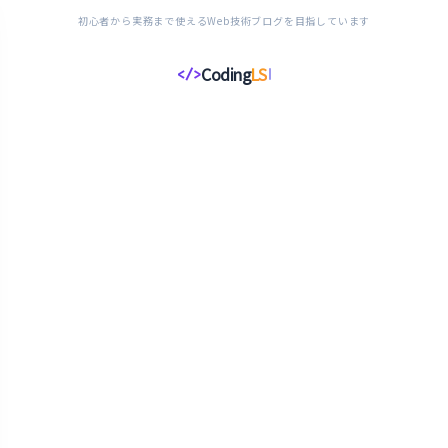
初心者から実務まで使えるWeb技術ブログを目指しています
Coding
LS
</>
コ
ー
デ
ィ
ン
グ
ラ
イ
フ
ス
タ
イ
ル