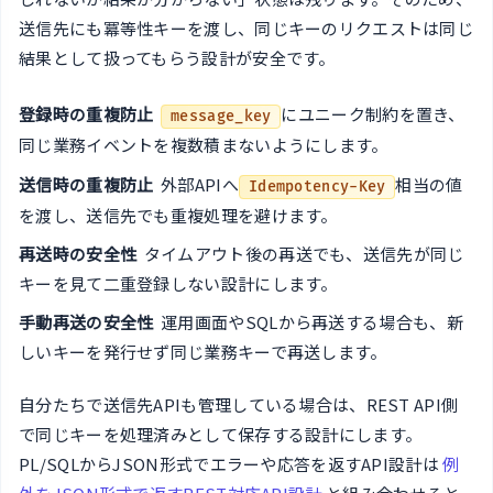
送信先にも冪等性キーを渡し、同じキーのリクエストは同じ
結果として扱ってもらう設計が安全です。
登録時の重複防止
にユニーク制約を置き、
message_key
同じ業務イベントを複数積まないようにします。
送信時の重複防止
外部APIへ
相当の値
Idempotency-Key
を渡し、送信先でも重複処理を避けます。
再送時の安全性
タイムアウト後の再送でも、送信先が同じ
キーを見て二重登録しない設計にします。
手動再送の安全性
運用画面やSQLから再送する場合も、新
しいキーを発行せず同じ業務キーで再送します。
自分たちで送信先APIも管理している場合は、REST API側
で同じキーを処理済みとして保存する設計にします。
PL/SQLからJSON形式でエラーや応答を返すAPI設計は
例