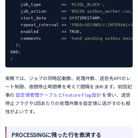
job_type
        =>
'PLSQL_BLOCK'
,

job_action
      =>
'BEGIN outbox_worker.run_o
start_date
      =>
 SYSTIMESTAMP,

repeat_interval
 =>
'FREQ=SECONDLY;INTERVAL=30
enabled
         =>
 TRUE,

comments
        =>
'Send pending outbox messa
  );

/
実務では、ジョブの同時起動数、処理件数、送信先APIのレ
ート制限、夜間停止時間帯を考えて間隔を決めます。前回記
事の
設定値管理テーブルとFeature Flag設計
を使い、送信
停止フラグや1回あたりの処理件数を設定値に逃がすのも相
性がよいです。
PROCESSINGに残った行を救済する