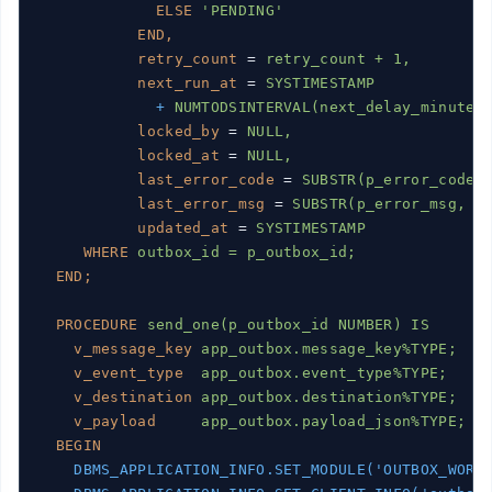
ELSE
'PENDING'
END,
retry_count
 = 
retry_count + 1,
next_run_at
 = 
SYSTIMESTAMP
+
NUMTODSINTERVAL(next_delay_minutes
locked_by
 = 
NULL,
locked_at
 = 
NULL,
last_error_code
 = 
SUBSTR(p_error_code,
last_error_msg
 = 
SUBSTR(p_error_msg, 1
updated_at
 = 
SYSTIMESTAMP
WHERE
outbox_id = p_outbox_id;
END;
PROCEDURE
send_one(p_outbox_id NUMBER) IS
v_message_key
app_outbox.message_key%TYPE;
v_event_type
app_outbox.event_type%TYPE;
v_destination
app_outbox.destination%TYPE;
v_payload
app_outbox.payload_json%TYPE;
BEGIN
DBMS_APPLICATION_INFO.SET_MODULE('OUTBOX_WORK