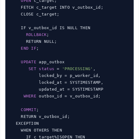
OPEN
 c_target;

    FETCH c_target INTO v_outbox_id;

    CLOSE c_target;

    IF v_outbox_id IS NULL THEN

ROLLBACK
;

      RETURN NULL;

END
IF
;

UPDATE
 app_outbox

SET
status
 = 
'PROCESSING'
,

           locked_by = p_worker_id,

           locked_at = SYSTIMESTAMP,

           updated_at = SYSTIMESTAMP

WHERE
 outbox_id = v_outbox_id;

COMMIT
;

    RETURN v_outbox_id;

  EXCEPTION

    WHEN OTHERS THEN

      IF c_target%ISOPEN THEN
