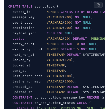
CREATE
TABLE
 app_outbox (

  outbox_id        
NUMBER
GENERATED
BY
DEFAULT
AS
  message_key      
VARCHAR2
(
200
) 
NOT
NULL
,

  event_type       
VARCHAR2
(
100
) 
NOT
NULL
,

  destination      
VARCHAR2
(
200
) 
NOT
NULL
,

  payload_json     
CLOB
NOT
NULL
,

status
VARCHAR2
(
20
) 
DEFAULT
'PENDING'
  retry_count      
NUMBER
DEFAULT
0
NOT
NULL
,

  max_retry_count  
NUMBER
DEFAULT
5
NOT
NULL
,

  next_run_at      
TIMESTAMP
DEFAULT
 SYSTIMESTAMP
  locked_by        
VARCHAR2
(
128
),

  locked_at        
TIMESTAMP
,

  sent_at          
TIMESTAMP
,

  last_error_code  
VARCHAR2
(
100
),

  last_error_msg   
VARCHAR2
(
1000
),

  created_at       
TIMESTAMP
DEFAULT
 SYSTIMESTAMP
  updated_at       
TIMESTAMP
DEFAULT
 SYSTIMESTAMP
CONSTRAINT
 uq_app_outbox_message_key 
UNIQUE
 (mes
CONSTRAINT
 ck_app_outbox_status 
CHECK
 (

status
IN
 (
'PENDING'
,
'PROCESSING'
,
'SENT'
,
'FAI