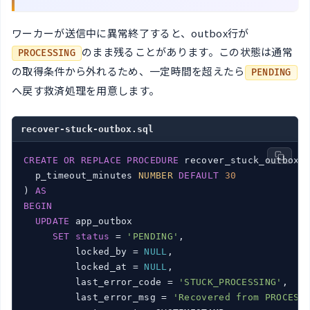
ワーカーが送信中に異常終了すると、outbox行が
のまま残ることがあります。この状態は通常
PROCESSING
の取得条件から外れるため、一定時間を超えたら
PENDING
へ戻す救済処理を用意します。
recover-stuck-outbox.sql
CREATE
OR
REPLACE
PROCEDURE
 recover_stuck_outbox(

  p_timeout_minutes 
NUMBER
DEFAULT
30
) 
AS
BEGIN
UPDATE
 app_outbox

SET
status
 = 
'PENDING'
,

         locked_by = 
NULL
,

         locked_at = 
NULL
,

         last_error_code = 
'STUCK_PROCESSING'
,

         last_error_msg = 
'Recovered from PROCESS