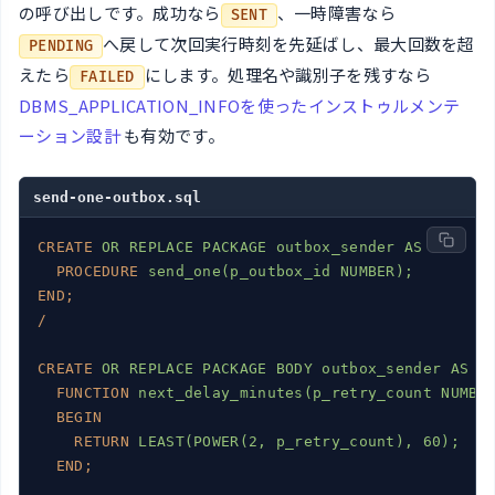
の呼び出しです。成功なら
、一時障害なら
SENT
へ戻して次回実行時刻を先延ばし、最大回数を超
PENDING
えたら
にします。処理名や識別子を残すなら
FAILED
DBMS_APPLICATION_INFOを使ったインストゥルメンテ
ーション設計
も有効です。
send-one-outbox.sql
CREATE
OR REPLACE PACKAGE outbox_sender AS
PROCEDURE
send_one(p_outbox_id NUMBER);
END;
/
CREATE
OR REPLACE PACKAGE BODY outbox_sender AS
FUNCTION
next_delay_minutes(p_retry_count NUMBE
BEGIN
RETURN
LEAST(POWER(2, p_retry_count), 60);
END;