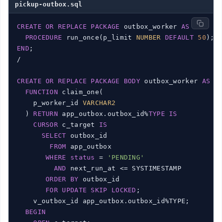
pickup-outbox.sql
CREATE
OR
REPLACE
PACKAGE
 outbox_worker 
AS
PROCEDURE
 run_once(p_limit 
NUMBER
DEFAULT
50
END
;

/

CREATE
OR
REPLACE
PACKAGE
BODY
 outbox_worker 
AS
FUNCTION
 claim_one(

    p_worker_id 
VARCHAR2
  ) 
RETURN
 app_outbox.outbox_id%
TYPE
IS
CURSOR
 c_target 
IS
SELECT
 outbox_id

FROM
 app_outbox

WHERE
status
 = 
'PENDING'
AND
 next_run_at <= SYSTIMESTAMP

ORDER
BY
 outbox_id

FOR
UPDATE
SKIP
LOCKED
;

    v_outbox_id app_outbox.outbox_id%TYPE;

BEGIN