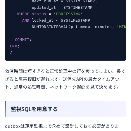
         next_run_at = SYSTIMESTAMP,

         updated_at = SYSTIMESTAMP

WHERE
status
 = 
'PROCESSING'
AND
 locked_at < SYSTIMESTAMP

       - NUMTODSINTERVAL(p_timeout_minutes, 
'MINU
COMMIT
END
;

/
救済時間は短すぎると正常処理中の行を奪ってしまい、長す
ぎると障害復旧が遅れます。送信先APIの最大タイムアウ
ト、通常の処理時間、ネットワーク遅延を見て決めます。
監視SQLを用意する
outboxは運用監視まで含めて設計しておく必要がありま