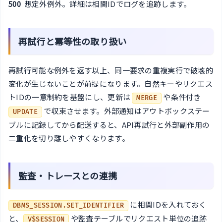
500
想定外例外。詳細は相関IDでログを追跡します。
再試行と冪等性の取り扱い
再試行可能な例外を返す以上、同一要求の重複実行で破壊的
変化が生じないことが前提になります。自然キーやリクエス
トIDの一意制約を基盤にし、更新は
や条件付き
MERGE
で収束させます。外部通知はアウトボックステー
UPDATE
ブルに記録してから配送すると、API再試行と外部副作用の
二重化を切り離しやすくなります。
監査・トレースとの連携
に相関IDを入れておく
DBMS_SESSION.SET_IDENTIFIER
と、
や監査テーブルでリクエスト単位の追跡
V$SESSION