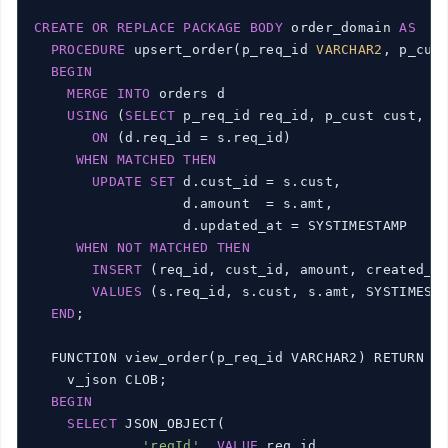
CREATE
OR
REPLACE
PACKAGE
BODY
 order_domain 
AS
PROCEDURE
 upsert_order(p_req_id 
VARCHAR2
, p_cus
BEGIN
MERGE
INTO
 orders d

USING
 (
SELECT
 p_req_id req_id, p_cust cust, p
ON
 (d.req_id = s.req_id)

WHEN
MATCHED
THEN
UPDATE
SET
 d.cust_id = s.cust,

                  d.amount  = s.amt,

                  d.updated_at = SYSTIMESTAMP

WHEN
NOT
MATCHED
THEN
INSERT
 (req_id, cust_id, amount, created_at
VALUES
 (s.req_id, s.cust, s.amt, SYSTIMESTA
END
;

  FUNCTION view_order(p_req_id VARCHAR2) RETURN CL
    v_json CLOB;

BEGIN
SELECT
 JSON_OBJECT(

'reqId'
VALUE
 req_id,
