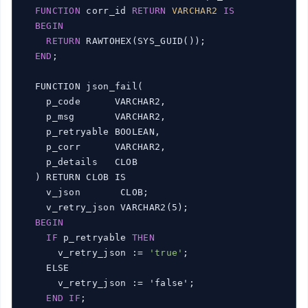
FUNCTION
 corr_id 
RETURN
VARCHAR2
IS
BEGIN
RETURN
 RAWTOHEX(SYS_GUID());

END
;

  FUNCTION json_fail(

    p_code      VARCHAR2,

    p_msg       VARCHAR2,

    p_retryable BOOLEAN,

    p_corr      VARCHAR2,

    p_details   CLOB

  ) RETURN CLOB IS

    v_json       CLOB;

    v_retry_json VARCHAR2(5);

BEGIN
IF
 p_retryable 
THEN
      v_retry_json := 
'true'
;

    ELSE

      v_retry_json := 'false';

END
IF
;
