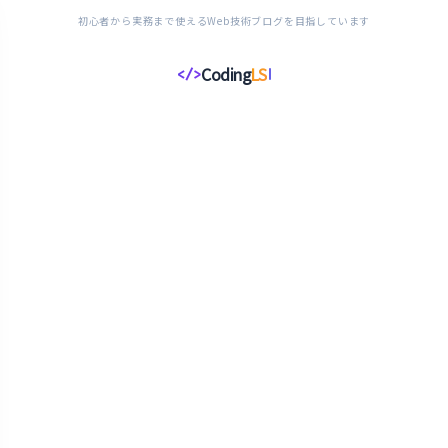
初心者から実務まで使えるWeb技術ブログを目指しています
Coding
LS
</>
コ
ー
デ
ィ
ン
グ
ラ
イ
フ
ス
タ
イ
ル