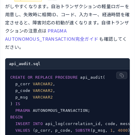
がしやすくなります。自治トランザクションの軽量ロガーを
用意し、失敗時に相関ID、コード、入力キー、経過時間を確
定させると、障害対応の初動が速くなります。自律トランザ
クションの注意点は
PRAGMA
AUTONOMOUS_TRANSACTION完全ガイド
も確認してく
ださい。
api_audit.sql
CREATE
OR
REPLACE
PROCEDURE
 api_audit(

  p_corr 
VARCHAR2
,

  p_code 
VARCHAR2
,

  p_msg  
VARCHAR2
) 
IS
PRAGMA
BEGIN
INSERT
INTO
 api_log(correlation_id, code, messa
VALUES
 (p_corr, p_code, 
SUBSTR
(p_msg, 
1
, 
4000
), 