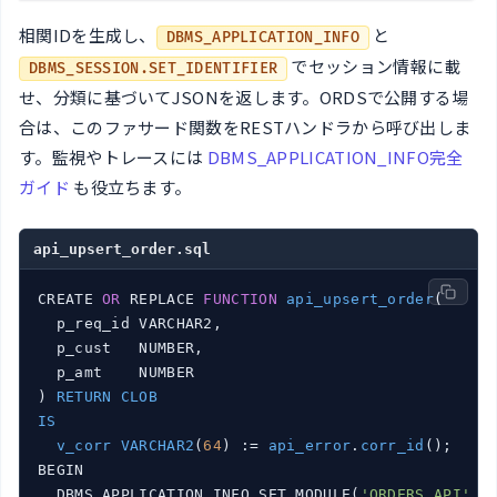
相関IDを生成し、
と
DBMS_APPLICATION_INFO
でセッション情報に載
DBMS_SESSION.SET_IDENTIFIER
せ、分類に基づいてJSONを返します。ORDSで公開する場
合は、このファサード関数をRESTハンドラから呼び出しま
す。監視やトレースには
DBMS_APPLICATION_INFO完全
ガイド
も役立ちます。
api_upsert_order.sql
CREATE 
OR
 REPLACE 
FUNCTION
api_upsert_order
(

  p_req_id VARCHAR2,

  p_cust   NUMBER,

  p_amt    NUMBER

)
RETURN
CLOB
IS
v_corr
VARCHAR2
(
64
)
 := 
api_error
.
corr_id
()
;

BEGIN

  DBMS_APPLICATION_INFO.SET_MODULE(
'ORDERS_API'
, 