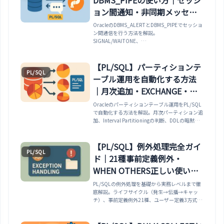
compound trigger、監査、INVALID対策、本番チ
ェックまで整理します。
ョン間通知・非同期メッセー
ジ・実務注意点
OracleのDBMS_ALERTとDBMS_PIPEでセッショ
ン間通信を行う方法を解説。
SIGNAL/WAITONE、
PACK_MESSAGE/SEND_MESSAGE、コミット連
動、非永続性、テーブル併用、タイムアウト、ク
リーンアップまで実務向けに整理します。
【PL/SQL】パーティションテ
PL/SQL
ーブル運用を自動化する方法
｜月次追加・EXCHANGE・
DBMS_STATSまで解説
Oracleのパーティションテーブル運用をPL/SQL
で自動化する方法を解説。月次パーティション追
加、Interval Partitioningの判断、DDLの暗黙
COMMIT、EXCHANGE PARTITION、
DBMS_STATS、DBMS_SCHEDULER、エラーロ
グ、グローバル索引の注意点まで整理します。
【PL/SQL】例外処理完全ガイ
PL/SQL
ド｜21種事前定義例外・
WHEN OTHERS正しい使い
方・BACKTRACE・自律トラン
PL/SQLの例外処理を基礎から実務レベルまで徹
底解説。ライフサイクル（発生→伝播→キャッ
ザクション・実務パターン
チ）、事前定義例外21種、ユーザー定義3方式
（EXCEPTION宣言／PRAGMA EXCEPTION_INIT
／RAISE_APPLICATION_ERROR）、エラー情報
取得（SQLCODE／SQLERRM／