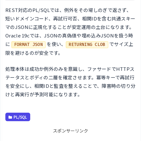
REST対応のPL/SQLでは、例外をその場しのぎで返さず、
短いドメインコード、再試行可否、相関IDを含む共通スキー
マのJSONに正規化することが安定運用の土台になります。
Oracle 19cでは、JSONの真偽値や埋め込みJSONを扱う時
に
を使い、
でサイズ上
FORMAT JSON
RETURNING CLOB
限を避けるのが安全です。
処理本体は成功か例外のみを意識し、ファサードでHTTPス
テータスとボディの二層を確定させます。冪等キーで再試行
を安全にし、相関IDと監査を整えることで、障害時の切り分
けと再実行が予測可能になります。
PL/SQL
スポンサーリンク