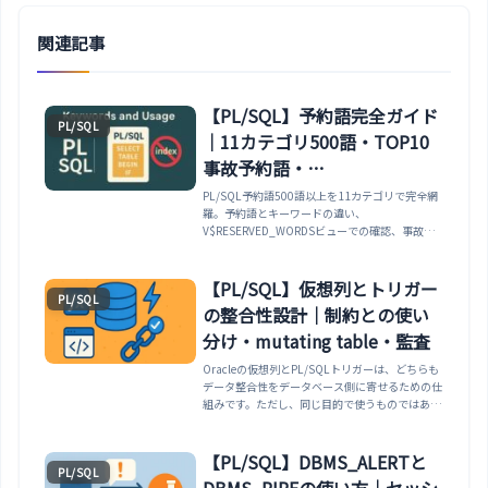
関連記事
【PL/SQL】予約語完全ガイド
PL/SQL
｜11カテゴリ500語・TOP10
事故予約語・
V$RESERVED_WORDS・命名
PL/SQL予約語500語以上を11カテゴリで完全網
羅。予約語とキーワードの違い、
規則・引用符識別子の罠
V$RESERVED_WORDSビューでの確認、事故
TOP10予約語（DATE／COUNT／LEVEL／TYPE
／NAME等）、引用符囲み識別子の罠、誤用時の
エラーメッセージ（PLS-00103等）、命名規則
【PL/SQL】仮想列とトリガー
PL/SQL
ベストプラクティス（v_／p_／c_等）、レガシ
の整合性設計｜制約との使い
ーテーブルの対処法、2026年版チェックリスト
まで。
分け・mutating table・監査
Oracleの仮想列とPL/SQLトリガーは、どちらも
データ整合性をデータベース側に寄せるための仕
組みです。ただし、同じ目的で使うものではあり
ません。仮想列は同じ行から計算できる派生値、
制約は単純な禁止ルール、トリガーは副作用や監
査、複数列更新の補正に使います。この記事で
【PL/SQL】DBMS_ALERTと
PL/SQL
は、制約との使い分け、mutating table、
DBMS_PIPEの使い方｜セッシ