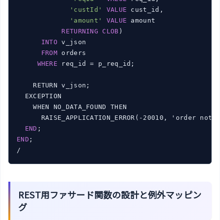
'custId'
VALUE
 cust_id,

'amount'
VALUE
 amount

RETURNING
CLOB
)

INTO
 v_json

FROM
 orders

WHERE
 req_id = p_req_id;

    RETURN v_json;

  EXCEPTION

    WHEN NO_DATA_FOUND THEN

      RAISE_APPLICATION_ERROR(-20010, 'order not f
END
END
;

/
REST用ファサード関数の設計と例外マッピン
グ