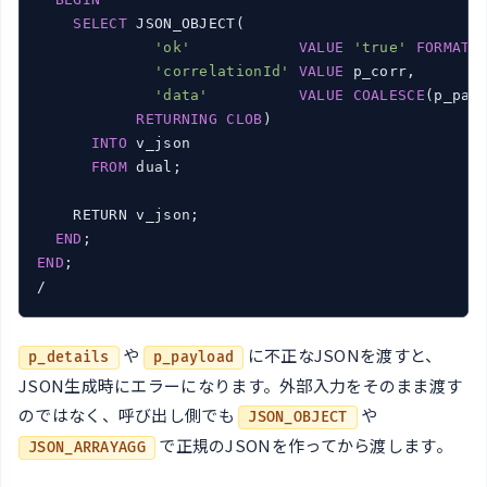
SELECT
 JSON_OBJECT(

'ok'
VALUE
'true'
FORMAT
'correlationId'
VALUE
 p_corr,

'data'
VALUE
COALESCE
(p_pay
RETURNING
CLOB
)

INTO
 v_json

FROM
 dual;

    RETURN v_json;

END
END
;

/
や
に不正なJSONを渡すと、
p_details
p_payload
JSON生成時にエラーになります。外部入力をそのまま渡す
のではなく、呼び出し側でも
や
JSON_OBJECT
で正規のJSONを作ってから渡します。
JSON_ARRAYAGG