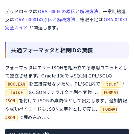
デッドロックは
ORA-00060の原因と解決方法
、一意制約違
反は
ORA-00001の原因と解決方法
、権限不足は
ORA-01031
完全ガイド
と関連します。
共通フォーマッタと相関IDの実装
フォーマッタはエラーJSONを組み立てる専用ユニットとし
て独立させます。Oracle 19cではSQL側にPL/SQLの
を直接渡せないため、PL/SQL内で
/
BOOLEAN
'true'
のJSONリテラル文字列へ変換し、
'false'
FORMAT
を付けてJSONの真偽値として出力します。追加情報
JSON
や成功ペイロードもJSON文字列として渡し、
FORMAT
で埋め込みます。
JSON