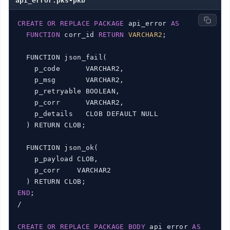
api_error.pks-pkb
CREATE
OR
REPLACE
PACKAGE
 api_error 
AS
FUNCTION
 corr_id 
RETURN
VARCHAR2
;

  FUNCTION json_fail(

    p_code      VARCHAR2,

    p_msg       VARCHAR2,

    p_retryable BOOLEAN,

    p_corr      VARCHAR2,

    p_details   CLOB DEFAULT NULL

  ) RETURN CLOB;

  FUNCTION json_ok(

    p_payload CLOB,

    p_corr    VARCHAR2

END
;

/

CREATE
OR
REPLACE
PACKAGE
BODY
 api_error 
AS