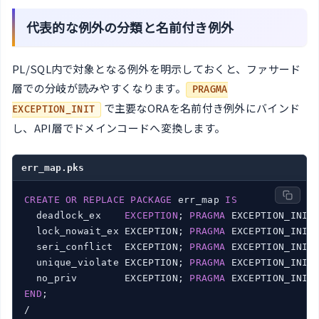
代表的な例外の分類と名前付き例外
PL/SQL内で対象となる例外を明示しておくと、ファサード
層での分岐が読みやすくなります。
PRAGMA
で主要なORAを名前付き例外にバインド
EXCEPTION_INIT
し、API層でドメインコードへ変換します。
err_map.pks
CREATE
OR
REPLACE
PACKAGE
 err_map 
IS
  deadlock_ex    
EXCEPTION
; 
PRAGMA
 EXCEPTION_INIT
  lock_nowait_ex EXCEPTION; 
PRAGMA
 EXCEPTION_INIT
  seri_conflict  EXCEPTION; 
PRAGMA
 EXCEPTION_INIT
  unique_violate EXCEPTION; 
PRAGMA
 EXCEPTION_INIT
  no_priv        EXCEPTION; 
PRAGMA
 EXCEPTION_INIT
END
;

/