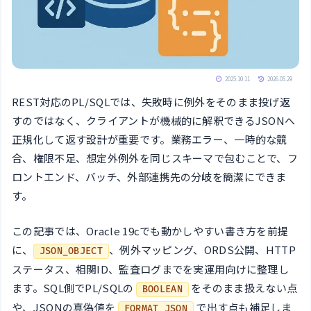
2025.10.11
2026.05.29
REST対応のPL/SQLでは、失敗時に例外をそのまま投げ返
すのではなく、クライアントが機械的に解釈できるJSONへ
正規化して返す設計が重要です。業務エラー、一時的な競
合、権限不足、想定外例外を同じスキーマで包むことで、フ
ロントエンド、バッチ、外部連携先の分岐を簡潔にできま
す。
この記事では、Oracle 19cでも動かしやすい書き方を前提
に、
、例外マッピング、ORDS公開、HTTP
JSON_OBJECT
ステータス、相関ID、監査ログまでを実運用向けに整理し
ます。SQL側でPL/SQLの
をそのまま扱えない点
BOOLEAN
や、JSONの真偽値を
で出す点も補足しま
FORMAT JSON