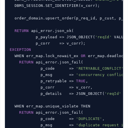
  DBMS_SESSION.SET_IDENTIFIER(v_corr);

  order_domain.upsert_order(p_req_id, p_cust, p_am
RETURN
 api_error.json_ok(

           p_payload => JSON_OBJECT(
'reqId'
 VALUE 
EXCEPTION
  WHEN err_map.lock_nowait_ex 
OR
 err_map.deadlock
RETURN
 api_error.json_fail(

             p_code      => 
'RETRYABLE_CONFLICT'
,

             p_msg       => 
'concurrency conflict
             p_retryable => 
TRUE
,

             p_corr      => v_corr,

             p_details   => JSON_OBJECT(
'reqId'
 V
  WHEN err_map.unique_violate THEN

RETURN
 api_error.json_fail(

             p_code      => 
'DUPLICATE'
,

             p_msg       => 
'duplicate request id