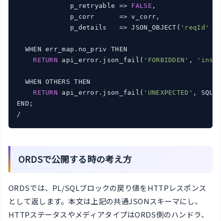
             p_retryable => 
FALSE
,

             p_corr      => v_corr,

             p_details   => JSON_OBJECT(
'reqId'
 V
  WHEN err_map.no_priv THEN

RETURN
 api_error.json_fail(
'FORBIDDEN'
, 
'insu
  WHEN OTHERS THEN

RETURN
 api_error.json_fail(
'UNEXPECTED'
, SQLE
END;

/
ORDSで公開する時の考え方
ORDSでは、PL/SQLブロックの戻り値をHTTPレスポンス
として返します。本文は上記の共通JSONスキーマにし、
HTTPステータスやメディアタイプはORDS側のハンドラ、