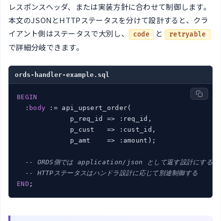
レスポンスヘッダ、または実装方針に合わせて制御します。
本文のJSONとHTTPステータスを分けて設計すると、クラ
イアント側はステータスで大別し、
と
code
retryable
で詳細分岐できます。
ords-handler-example.sql
BEGIN
  :
body
 := api_upsert_order(

             p_req_id => :req_id,

             p_cust   => :cust_id,

             p_amt    => :amount);

-- ORDS側では application/json として返す設計にする
-- HTTPステータスはハンドラ設計に応じて別途制御する
END
;