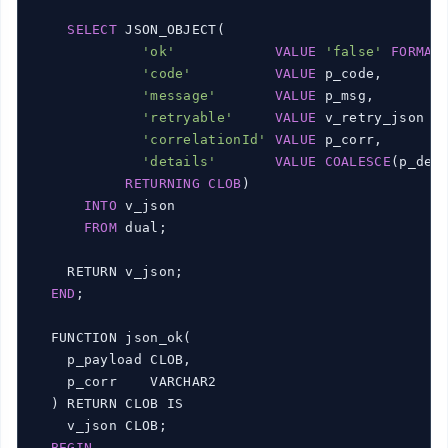
SELECT
 JSON_OBJECT(

'ok'
VALUE
'false'
FORMAT
'code'
VALUE
 p_code,

'message'
VALUE
 p_msg,

'retryable'
VALUE
 v_retry_json 
F
'correlationId'
VALUE
 p_corr,

'details'
VALUE
COALESCE
(p_det
RETURNING
CLOB
)

INTO
 v_json

FROM
 dual;

    RETURN v_json;

END
;

  FUNCTION json_ok(

    p_payload CLOB,

    p_corr    VARCHAR2

  ) RETURN CLOB IS

    v_json CLOB;

BEGIN