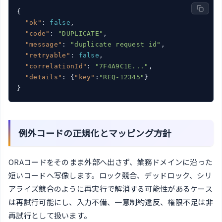
{

"ok"
: 
false
,

"code"
: 
"DUPLICATE"
,

"message"
: 
"duplicate request id"
,

"retryable"
: 
false
,

"correlationId"
: 
"7F4A9C1E..."
,

"details"
: {
"key"
:
"REQ-12345"
}

}
例外コードの正規化とマッピング方針
ORAコードをそのまま外部へ出さず、業務ドメインに沿った
短いコードへ写像します。ロック競合、デッドロック、シリ
アライズ競合のように再実行で解消する可能性があるケース
は再試行可能にし、入力不備、一意制約違反、権限不足は非
再試行として扱います。