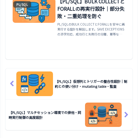
【PL/SQL】BULK COLLECTと
PL/SQL
FORMAT_ERROR_BACKTRACE）、WHEN
FORALLの再実行設計｜部分失
OTHERSの正しい使い方（Smothering
Exception回避）、自律トランザクションログ／
敗・二重処理を防ぐ
SAVEPOINT／FORALL SAVE EXCEPTIONS／パ
PL/SQLのBULK COLLECTとFORALLを安全に再
ッケージ例外カタログ／実務8パターン／アンチ
実行する設計を解説します。SAVE EXCEPTIONS
パターン8選まで2026年版。
の添字対応、成功行と失敗行の分離、冪等な
MERGE、チェックポイント、コミット境界を実
行可能な一括処理テンプレートで整理します。
【PL/SQL】仮想列とトリガーの整合性設計｜制
約との使い分け・mutating table・監査
【PL/SQL】マルチセッション環境での排他・同
時実行制御の高度設計