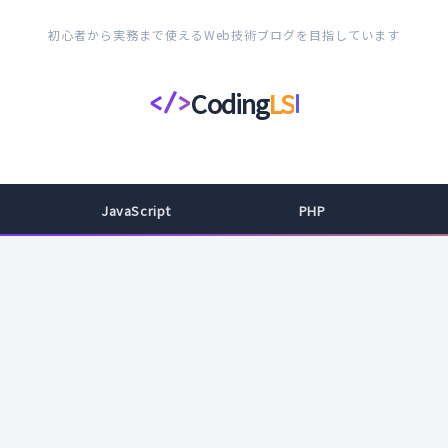
初心者から実務まで使えるWeb技術ブログを目指しています
Coding
LS
</>
コ
ー
デ
ィ
JavaScript
PHP
ン
グ
ラ
イ
フ
ス
タ
イ