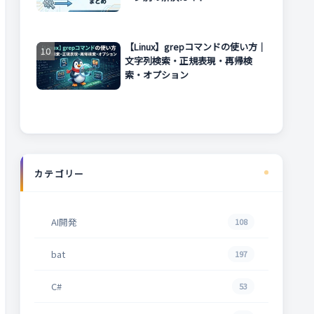
【Linux】grepコマンドの使い方｜
文字列検索・正規表現・再帰検
索・オプション
カテゴリー
AI開発
108
bat
197
C#
53