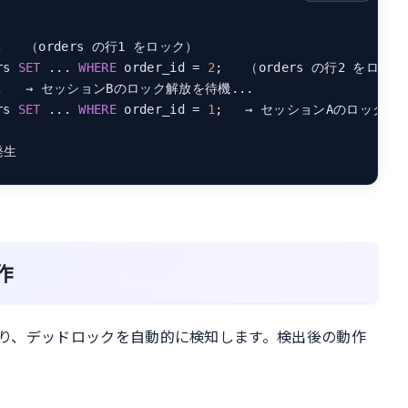
;   （orders の行1 をロック）

rs 
SET
 ... 
WHERE
 order_id = 
2
;   → セッションBのロック解放を待機...

rs 
SET
 ... 
WHERE
 order_id = 
1
;   → セッションAのロック解放
動作
ており、デッドロックを自動的に検知します。検出後の動作