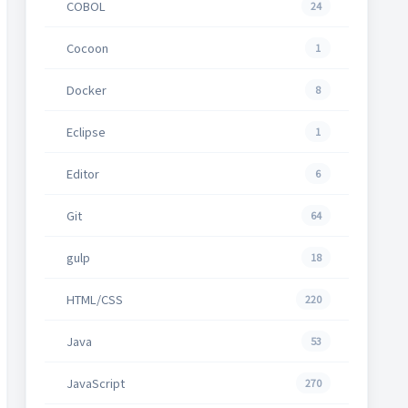
COBOL
24
Cocoon
1
Docker
8
を待機...

Eclipse
1
Editor
6
Git
64
gulp
18
HTML/CSS
220
Java
53
JavaScript
270