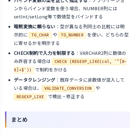
バインド変数の型を正しく指定する
：アプリケーショ
ンからバインド変数を使う場合、NUMBER列には
setInt/setLong等で数値型をバインドする
暗黙変換に頼らない
：型が異なる列同士の比較には明
示的に
や
を使い、どちらの型
TO_CHAR
TO_NUMBER
に寄せるかを明示する
CHECK制約で入力を制限する
：VARCHAR2列に数値の
み許容する場合は
CHECK (REGEXP_LIKE(col, '^[0-
で制約をかける
9]+$'))
データクレンジング
：既存データに非数値が混入して
いる場合は、
や
VALIDATE_CONVERSION
で検出・修正する
REGEXP_LIKE
まとめ