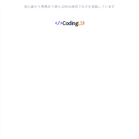
初心者から実務まで使えるWeb技術ブログを目指しています
Coding
LS
</>
コ
ー
デ
ィ
ン
グ
ラ
イ
フ
ス
タ
イ
ル