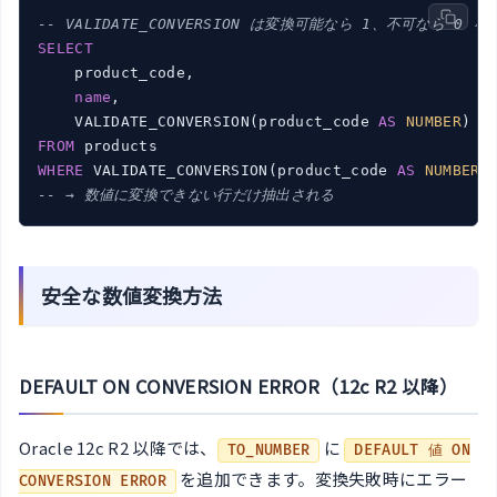
-- VALIDATE_CONVERSION は変換可能なら 1、不可なら 0 を
SELECT
    product_code,

name
,

    VALIDATE_CONVERSION(product_code 
AS
NUMBER
) 
A
FROM
WHERE
 VALIDATE_CONVERSION(product_code 
AS
NUMBER
)
-- → 数値に変換できない行だけ抽出される
安全な数値変換方法
DEFAULT ON CONVERSION ERROR（12c R2 以降）
Oracle 12c R2 以降では、
に
TO_NUMBER
DEFAULT 値 ON
を追加できます。変換失敗時にエラー
CONVERSION ERROR