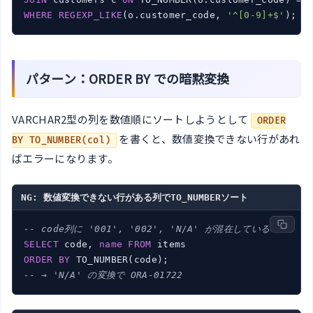
WHERE
REGEXP_LIKE
(o.customer_code, 
'^[0-9]+$'
パターン：ORDER BY での暗黙変換
VARCHAR2型の列を数値順にソートしようとして
ORDER
を書くと、数値変換できない行があれ
BY TO_NUMBER(col)
ばエラーになります。
NG: 数値変換できない行がある列でTO_NUMBERソート
-- code列に '001', '002', 'N/A' が混在している
SELECT
 code, 
name
FROM
ORDER
BY
-- → 'N/A' の変換で ORA-01722