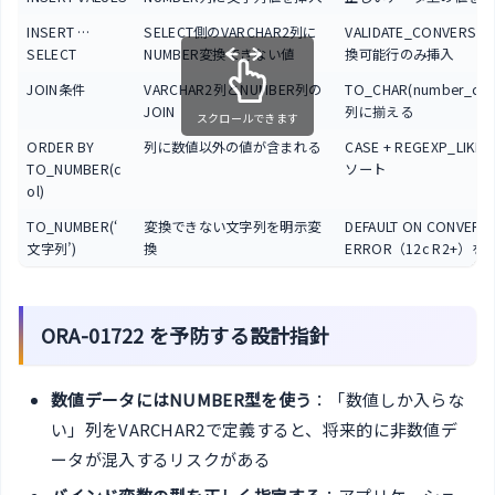
INSERT …
SELECT側のVARCHAR2列に
VALIDATE_CONVERSI
SELECT
NUMBER変換できない値
換可能行のみ挿入
JOIN条件
VARCHAR2列とNUMBER列の
TO_CHAR(number_co
JOIN
列に揃える
スクロールできます
ORDER BY
列に数値以外の値が含まれる
CASE + REGEXP_LIK
TO_NUMBER(c
ソート
ol)
TO_NUMBER(‘
変換できない文字列を明示変
DEFAULT ON CONVERS
文字列’)
換
ERROR（12c R2+）を
ORA-01722 を予防する設計指針
数値データにはNUMBER型を使う
：「数値しか入らな
い」列をVARCHAR2で定義すると、将来的に非数値デ
ータが混入するリスクがある