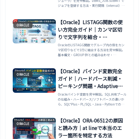
ジューラ）を完全解説。DBMS_JOB.SUBMIT で
ジョブを登録する方法・実行間隔（interval）パ
ラメータの設定方法（SYSDATE+1/24 など）・
DBMS_JOB.CHANGE でジョブを変更する方法・
DBMS_JOB.BROKEN でジョブを停止する方法・
【Oracle】LISTAGG関数の使
ORACLE
USER_JOBS / DBA_JOBS でジョブを管理・確認
い方完全ガイド｜カンマ区切
する方法・DBMS_JOB と DBMS_SCHEDULER の
違いと移行方法まで解説します。
りで文字列を結合・
DISTINCT・4000バイト制限
OracleのLISTAGG関数でグループ内の値をカン
マ区切りなどで1行に結合する方法を完全解説。
の対処法
基本構文・GROUP BYとの組み合わせ・
DISTINCT（19c）・ON OVERFLOW
TRUNCATE（12c R2）・4000バイト制限の
XMLAGG代替・NULL値の扱い・実務パターンま
【Oracle】バインド変数完全
ORACLE
で網羅します。
ガイド｜ハードパース削減・
ピーキング問題・Adaptive
Cursor Sharingまで解説
Oracleバインド変数を完全解説。SQL共有プール
の仕組み・ハードパース/ソフトパースの違いか
ら、SQL*Plus・PL/SQL・Java・Pythonでの使
い方、CURSOR_SHARINGパラメータ、バインド
変数ピーキング問題とAdaptive Cursor
Sharing（11g以降）による解決策、
【Oracle】ORA-06512の原因
ORACLE
V$SQL_BIND_CAPTUREでの監視方法まで実務
と読み方｜at lineで本当のエ
に直結した知識を網羅。
ラー箇所を特定する方法