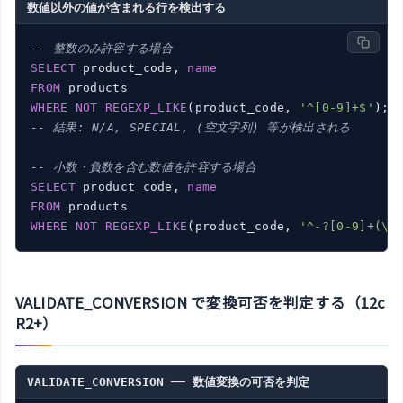
数値以外の値が含まれる行を検出する
-- 整数のみ許容する場合
SELECT
 product_code, 
name
FROM
WHERE
NOT
REGEXP_LIKE
(product_code, 
'^[0-9]+$'
-- 結果: N/A, SPECIAL, (空文字列) 等が検出される
-- 小数・負数を含む数値を許容する場合
SELECT
 product_code, 
name
FROM
WHERE
NOT
REGEXP_LIKE
(product_code, 
'^-?[0-9]+(\.
VALIDATE_CONVERSION で変換可否を判定する（12c
R2+）
VALIDATE_CONVERSION ── 数値変換の可否を判定