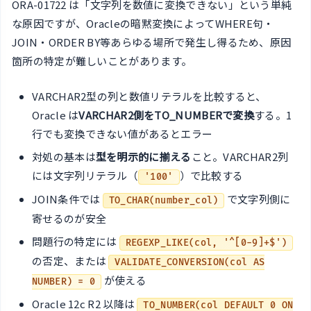
ORA-01722 は「文字列を数値に変換できない」という単純
な原因ですが、Oracleの暗黙変換によってWHERE句・
JOIN・ORDER BY等あらゆる場所で発生し得るため、原因
箇所の特定が難しいことがあります。
VARCHAR2型の列と数値リテラルを比較すると、
Oracle は
VARCHAR2側をTO_NUMBERで変換
する。1
行でも変換できない値があるとエラー
対処の基本は
型を明示的に揃える
こと。VARCHAR2列
には文字列リテラル（
）で比較する
'100'
JOIN条件では
で文字列側に
TO_CHAR(number_col)
寄せるのが安全
問題行の特定には
REGEXP_LIKE(col, '^[0-9]+$')
の否定、または
VALIDATE_CONVERSION(col AS
が使える
NUMBER) = 0
Oracle 12c R2 以降は
TO_NUMBER(col DEFAULT 0 ON