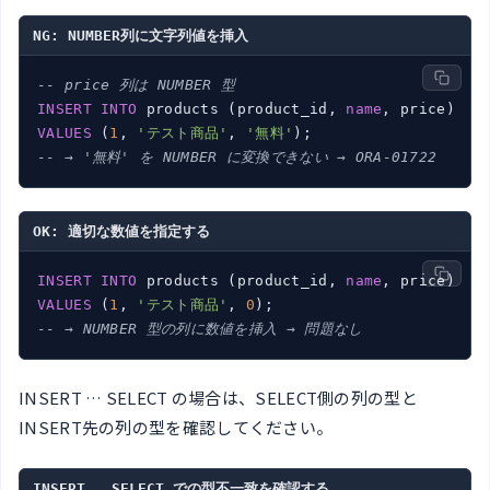
NG: NUMBER列に文字列値を挿入
-- price 列は NUMBER 型
INSERT
INTO
 products (product_id, 
name
VALUES
 (
1
, 
'テスト商品'
, 
'無料'
-- → '無料' を NUMBER に変換できない → ORA-01722
OK: 適切な数値を指定する
INSERT
INTO
 products (product_id, 
name
VALUES
 (
1
, 
'テスト商品'
, 
0
-- → NUMBER 型の列に数値を挿入 → 問題なし
INSERT … SELECT の場合は、SELECT側の列の型と
INSERT先の列の型を確認してください。
INSERT … SELECT での型不一致を確認する