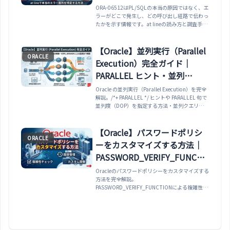
ORA-06512はPL/SQLの本当の原因ではなく、エ
ラーがどこで発生し、どの呼び出し経路で伝わっ
たかを示す情報です。at lineの読み方と調査手順
を整理します。
【Oracle】並列実行（Parallel
ORACLE
Execution）完全ガイド｜
PARALLEL ヒント・並列
DML・並列度の制御・
Oracle の並列実行（Parallel Execution）を完全
解説。/*+ PARALLEL */ ヒントや PARALLEL 句で
V$PX_SESSION による監視ま
並列度（DOP）を指定する方法・並列クエリコー
で解説
ディネーターとパラレルサーバーの仕組み・
ALTER SESSION ENABLE PARALLEL DML で並列
INSERT/UPDATE/DELETE を実行する方法・
【Oracle】パスワードポリシ
ORACLE
PARALLEL_DEGREE_POLICY パラメータによる
ーをカスタマイズする方法｜
自動並列度管理・V$PX_SESSION /
V$PQ_SESSTAT で並列実行の状況を監視する方
PASSWORD_VERIFY_FUNCTI
法まで実例で解説します。
ON・複雑性チェック・履歴管
Oracleのパスワードポリシーをカスタマイズする
方法を完全解説。
理・カスタム関数まで解説
PASSWORD_VERIFY_FUNCTIONによる複雑性チ
ェック、Oracle提供の検証関数
（ORA12C_VERIFY_FUNCTION/ORA12C_STRO
NG_VERIFY_FUNCTION）、カスタム検証関数の
作成、PASSWORD_REUSE_TIME/MAXによる履
歴管理、プロファイル設計例（開発/本番/PCI