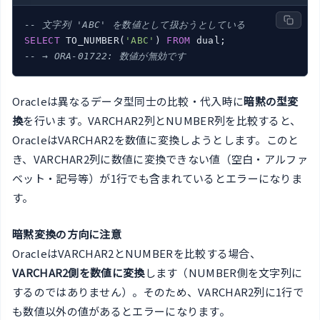
-- 文字列 'ABC' を数値として扱おうとしている
SELECT
 TO_NUMBER(
'ABC'
) 
FROM
-- → ORA-01722: 数値が無効です
Oracleは異なるデータ型同士の比較・代入時に
暗黙の型変
換
を行います。VARCHAR2列とNUMBER列を比較すると、
OracleはVARCHAR2を数値に変換しようとします。このと
き、VARCHAR2列に数値に変換できない値（空白・アルファ
ベット・記号等）が1行でも含まれているとエラーになりま
す。
暗黙変換の方向に注意
OracleはVARCHAR2とNUMBERを比較する場合、
VARCHAR2側を数値に変換
します（NUMBER側を文字列に
するのではありません）。そのため、VARCHAR2列に1行で
も数値以外の値があるとエラーになります。