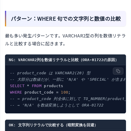
パターン：WHERE 句での文字列と数値の比較
最も多い発生パターンです。VARCHAR2型の列を数値リテラ
ルと比較する場合に起きます。
NG: VARCHAR2列を数値リテラルと比較（ORA-01722の原因）
-- product_code は VARCHAR2(20) 型
-- 大部分は数値だが、一部に 'N/A' や 'SPECIAL' が含まれ
SELECT
 * 
FROM
WHERE
 product_code = 
100
-- → product_code 列全体に対して TO_NUMBER(produc
-- → 'N/A' を数値変換しようとして ORA-01722
OK: 文字列リテラルで比較する（暗黙変換を回避）