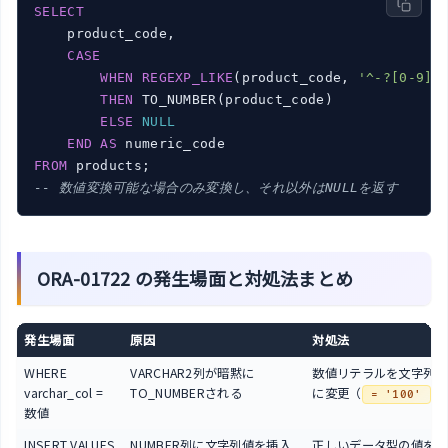
SELECT
    product_code,

CASE
WHEN
REGEXP_LIKE
(product_code, 
'^-?[0-9]+
THEN
 TO_NUMBER(product_code)

ELSE
NULL
END
AS
FROM
-- 数値変換可能な場合のみ変換し、それ以外はNULLを返す
ORA-01722 の発生場面と対処法まとめ
発生場面
原因
対処法
WHERE
VARCHAR2列が暗黙に
数値リテラルを文字列リ
varchar_col =
TO_NUMBERされる
に変更（
）
= '100'
数値
INSERT VALUES
NUMBER列に文字列値を挿入
正しいデータ型の値を指