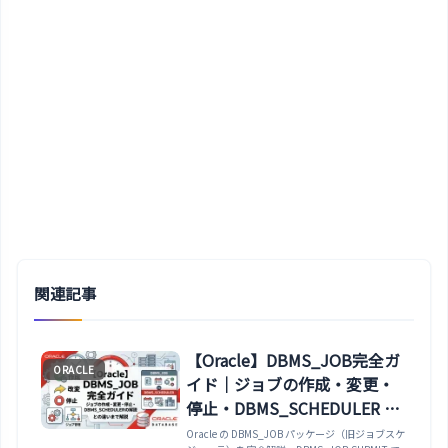
関連記事
【Oracle】DBMS_JOB完全ガ
ORACLE
イド｜ジョブの作成・変更・
停止・DBMS_SCHEDULER と
の違いまで解説
Oracle の DBMS_JOB パッケージ（旧ジョブスケ