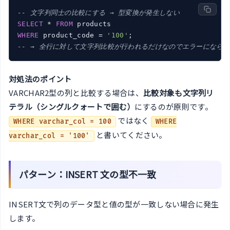
-- 文字列同士の比較にする → 型変換が発生しない
SELECT
 * 
FROM
WHERE
 product_code = 
'100'
-- → 全行に対して文字列比較が行われるだけなのでエラーになら
対処法のポイント
VARCHAR2型の列と比較する場合は、
比較対象も文字列リ
テラル（シングルクォートで囲む）
にするのが原則です。
ではなく
WHERE varchar_col = 100
WHERE
と書いてください。
varchar_col = '100'
パターン：INSERT 文の型不一致
INSERT文で列のデータ型と値の型が一致しない場合に発生
します。