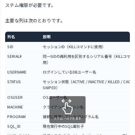
ステム権限が必要です。
主要な列は次のとおりです。
列名
説明
SID
セッションID（KILLコマンドに使用）
SERIAL#
同一SIDの再利用を区別するシリアル番号（KILLコマ
用）
USERNAME
ログインしているDBユーザー名
STATUS
セッション状態（ACTIVE / INACTIVE / KILLED / CACHE
SNIPED）
OSUSER
OSユーザー名
MACHINE
クライアントのマシン名
PROGRAM
接続に使用しているプログラム名
スクロールできます
SQL_ID
現在実行中のSQL識別子