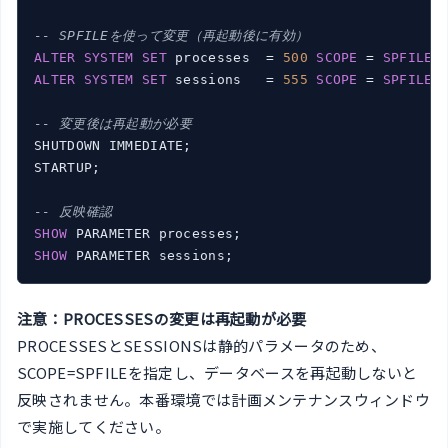
-- SPFILEを使って変更（再起動後に有効）
ALTER
SYSTEM
SET
 processes  = 
500
SCOPE
 = 
SPFILE
ALTER
SYSTEM
SET
 sessions   = 
555
SCOPE
 = 
SPFILE
;

-- 変更後は再起動が必要
SHUTDOWN IMMEDIATE;

STARTUP;

-- 反映確認
SHOW
SHOW
注意：PROCESSESの変更は再起動が必要
PROCESSESとSESSIONSは静的パラメータのため、
SCOPE=SPFILEを指定し、データベースを再起動しないと
反映されません。本番環境では計画メンテナンスウィンドウ
で実施してください。