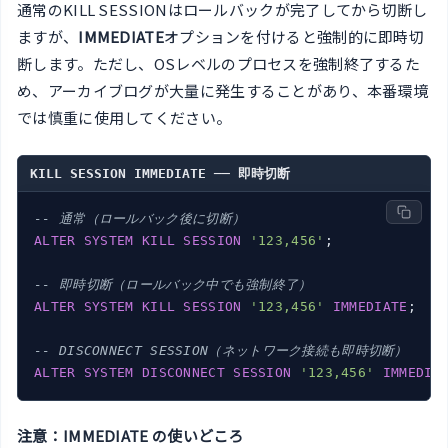
通常のKILL SESSIONはロールバックが完了してから切断し
ますが、
IMMEDIATE
オプションを付けると強制的に即時切
断します。ただし、OSレベルのプロセスを強制終了するた
め、アーカイブログが大量に発生することがあり、本番環境
では慎重に使用してください。
KILL SESSION IMMEDIATE ── 即時切断
-- 通常（ロールバック後に切断）
ALTER
SYSTEM
KILL
SESSION
'123,456'
;

-- 即時切断（ロールバック中でも強制終了）
ALTER
SYSTEM
KILL
SESSION
'123,456'
IMMEDIATE
;

-- DISCONNECT SESSION（ネットワーク接続も即時切断）
ALTER
SYSTEM
DISCONNECT
SESSION
'123,456'
IMMEDIA
注意：IMMEDIATE の使いどころ