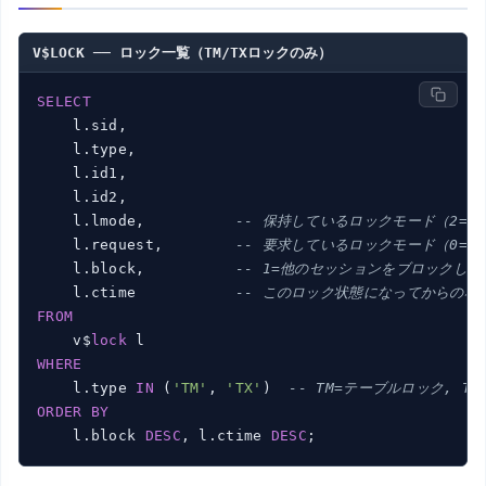
V$LOCK ── ロック一覧（TM/TXロックのみ）
SELECT
    l.sid,

    l.type,

    l.id1,

    l.id2,

    l.lmode,          
-- 保持しているロックモード（2=RS, 3
    l.request,        
-- 要求しているロックモード（0=な
    l.block,          
-- 1=他のセッションをブロックして
    l.ctime           
-- このロック状態になってからの秒
FROM
    v$
lock
WHERE
    l.type 
IN
 (
'TM'
, 
'TX'
)  
-- TM=テーブルロック, 
ORDER
BY
    l.block 
DESC
, l.ctime 
DESC