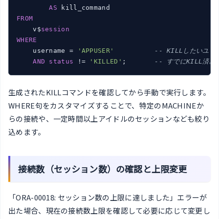
AS
FROM
    v$
session
WHERE
    username = 
'APPUSER'
-- KILLしたいユ
AND
status
 != 
'KILLED'
;       
-- すでにKILL済み
生成されたKILLコマンドを確認してから手動で実行します。
WHERE句をカスタマイズすることで、特定のMACHINEか
らの接続や、一定時間以上アイドルのセッションなども絞り
込めます。
接続数（セッション数）の確認と上限変更
「ORA-00018: セッション数の上限に達しました」エラーが
出た場合、現在の接続数上限を確認して必要に応じて変更し