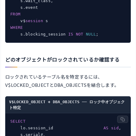
    s.wait_class,

FROM
    v$
session
WHERE
    s.blocking_session 
IS
NOT
NULL
どのオブジェクトがロックされているか確認する
ロックされているテーブル名を特定するには、
V$LOCKED_OBJECTとDBA_OBJECTSを結合します。
V$LOCKED_OBJECT + DBA_OBJECTS ── ロック中オブジェク
ト特定
SELECT
    lo.session_id                    
AS
sid
,

    s.serial
#,