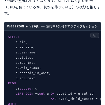
と情報が整理しやすくなります。ACTIVE はSQLを実行中
（CPUを使っているか、何かを待っている）の状態を指しま
す。
V$SESSION + V$SQL ── 実行中SQL付きアクティブセッション
SELECT
    s.sid,

    s.serial
#,
    s.username,

    s.status,

    s.machine,

    s.wait_class,

    s.seconds_in_wait,

FROM
    v$
session
 s

LEFT
JOIN
 v$
sql
 q 
ON
 s.sql_id = q.sql_id

AND
WHERE