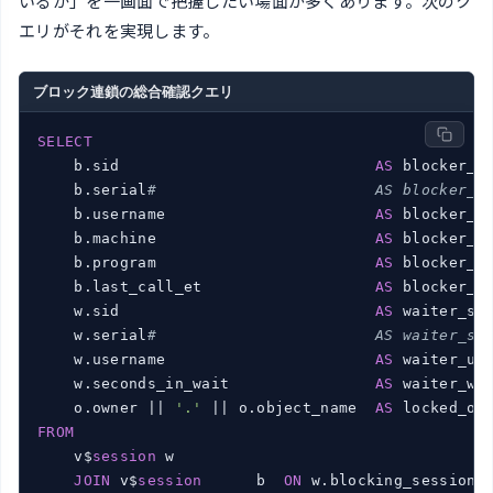
いるか」を一画面で把握したい場面が多くあります。次のク
エリがそれを実現します。
ブロック連鎖の総合確認クエリ
SELECT
    b.sid                            
AS
 blocker_si
    b.serial
#                        AS blocker_s
    b.username                       
AS
 blocker_us
    b.machine                        
AS
 blocker_ma
    b.program                        
AS
 blocker_pr
    b.last_call_et                   
AS
 blocker_el
    w.sid                            
AS
 waiter_sid
    w.serial
#                        AS waiter_se
    w.username                       
AS
 waiter_use
    w.seconds_in_wait                
AS
 waiter_wai
    o.owner || 
'.'
 || o.object_name  
AS
FROM
    v$
session
 w

JOIN
 v$
session
      b  
ON
 w.blocking_session =