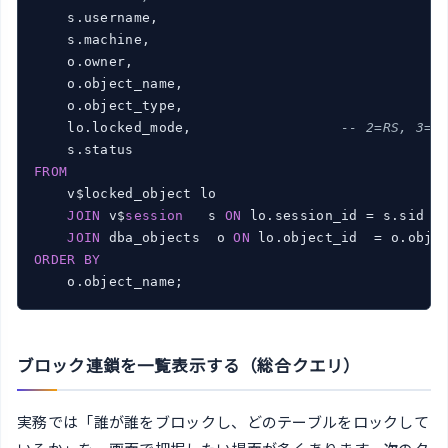
    s.username,

    s.machine,

    o.owner,

    o.object_name,

    o.object_type,

    lo.locked_mode,                  
-- 2=RS, 3=R
FROM
    v$locked_object lo

JOIN
 v$
session
   s 
ON
 lo.session_id = s.sid

JOIN
 dba_objects  o 
ON
ORDER
BY
ブロック連鎖を一覧表示する（総合クエリ）
実務では「誰が誰をブロックし、どのテーブルをロックして