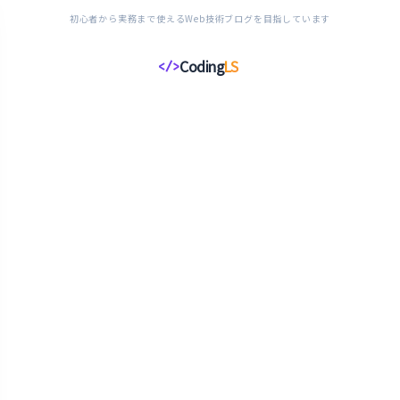
初心者から実務まで使えるWeb技術ブログを目指しています
Coding
LS
</>
コ
ー
デ
ィ
ン
グ
ラ
イ
フ
ス
タ
イ
ル