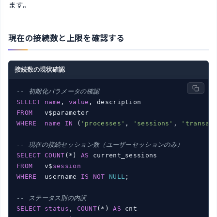
ます。
現在の接続数と上限を確認する
接続数の現状確認
-- 初期化パラメータの確認
SELECT
name
, 
value
FROM
WHERE
name
IN
 (
'processes'
, 
'sessions'
, 
'transac
-- 現在の接続セッション数（ユーザーセッションのみ）
SELECT
COUNT
(*) 
AS
FROM
   v$
session
WHERE
  username 
IS
NOT
NULL
;

-- ステータス別の内訳
SELECT
status
, 
COUNT
(*) 
AS