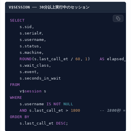
V$SESSION ── 30分以上実行中のセッション
SELECT
    s.sid,

    s.serial
#,
    s.username,

    s.status,

    s.machine,

ROUND
(s.last_call_et / 
60
, 
1
)    
AS
 elapsed_mi
    s.wait_class,

    s.event,

FROM
    v$
session
WHERE
    s.username 
IS
NOT
NULL
AND
 s.last_call_et > 
1800
-- 1800秒 = 
ORDER
BY
    s.last_call_et 
DESC