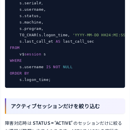
    s.serial
#,
    s.username,

    s.status,

    s.machine,

    s.program,

    TO_CHAR(s.logon_time, 
'YYYY-MM-DD HH24:MI:SS'
    s.last_call_et 
AS
FROM
    v$
session
WHERE
    s.username 
IS
NOT
NULL
ORDER
BY
アクティブセッションだけを絞り込む
障害対応時は
STATUS = ‘ACTIVE’
のセッションだけに絞る