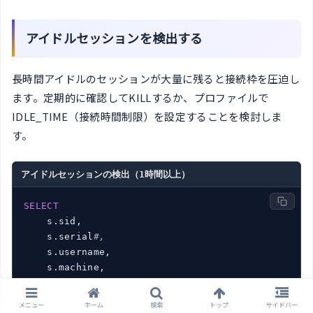
アイドルセッションを検出する
長時間アイドルのセッションが大量に残ると接続枠を圧迫し
ます。定期的に確認してKILLするか、プロファイルで
IDLE_TIME（接続時間制限）を設定することを検討しま
す。
アイドルセッションの検出（1時間以上）
SELECT
    s.sid,

    s.serial
#,
    s.username,

    s.machine,

    s.program,

ROUND
(s.last_call_et / 
3600
, 
1
) 
AS
 idle_hours,
メニュー
ホーム
検索
トップ
サイドバー