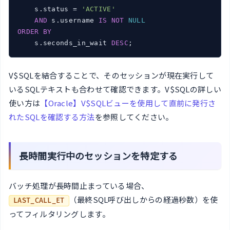
    s.status = 
'ACTIVE'
AND
 s.username 
IS
NOT
NULL
ORDER
BY
    s.seconds_in_wait 
DESC
V$SQLを結合することで、そのセッションが現在実行して
いるSQLテキストも合わせて確認できます。V$SQLの詳しい
使い方は
【Oracle】V$SQLビューを使用して直前に発行さ
れたSQLを確認する方法
を参照してください。
長時間実行中のセッションを特定する
バッチ処理が長時間止まっている場合、
（最終SQL呼び出しからの経過秒数）を使
LAST_CALL_ET
ってフィルタリングします。