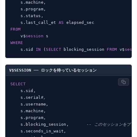
    s.machine,

    s.program,

    s.status,

    s.last_call_et 
AS
FROM
    v$
session
WHERE
    s.sid 
IN
 (
SELECT
 blocking_session 
FROM
 v$
sess
V$SESSION ── ロックを待っているセッション
SELECT
    s.sid,

    s.serial
#,
    s.username,

    s.machine,

    s.program,

    s.blocking_session,       
-- このセッションをブロ
    s.seconds_in_wait,
