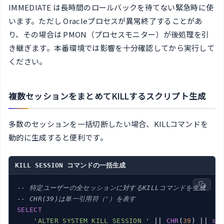
IMMEDIATE は長時間のロールバックを待てない緊急時に使
います。ただし Oracleプロセスが異常終了することがあ
り、その場合は PMON（プロセスモニター）が後処理を引
き継ぎます。本番環境では影響を十分確認してから実行して
ください。
複数セッションをまとめてKILLするスクリプト生成
多数のセッションを一括切断したい場合、KILLコマンドを
動的に生成すると便利です。
KILL SESSION コマンドの一括生成
-- 特定ユーザーの全セッションに対するKILLコマンドを生成
-- CHR(39)は単一引用符（'）を表す
SELECT
'ALTER SYSTEM KILL SESSION '
 || 
CHR
(
39
) || 
si