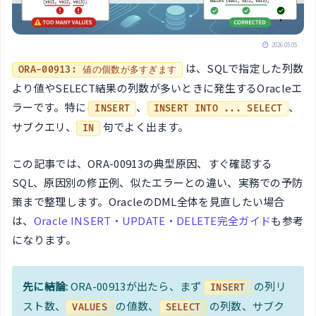
2026.05.05
は、SQLで指定した列数
ORA-00913: 値の個数が多すぎます
より値やSELECT結果の列数が多いときに発生するOracleエ
ラーです。特に
、
、
INSERT
INSERT INTO ... SELECT
サブクエリ、
句でよく出ます。
IN
この記事では、ORA-00913の典型原因、すぐ確認する
SQL、原因別の修正例、似たエラーとの違い、実務での予防
策まで整理します。OracleのDML全体を見直したい場合
は、
Oracle INSERT・UPDATE・DELETE完全ガイド
も参考
になります。
先に結論:
ORA-00913が出たら、まず
の列リ
INSERT
スト数、
の値数、
の列数、サブク
VALUES
SELECT