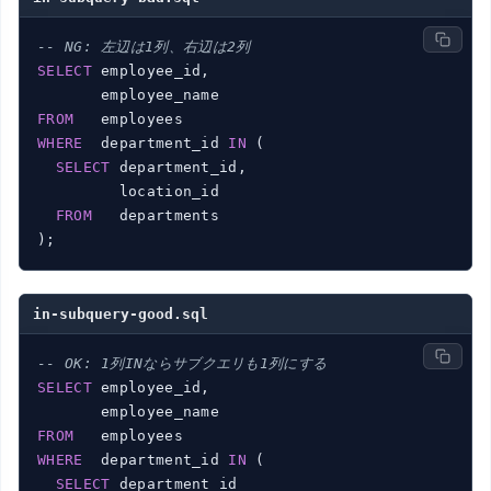
-- NG: 左辺は1列、右辺は2列
SELECT
 employee_id,

FROM
WHERE
  department_id 
IN
 (

SELECT
 department_id,

         location_id

FROM
   departments

in-subquery-good.sql
-- OK: 1列INならサブクエリも1列にする
SELECT
 employee_id,

FROM
WHERE
  department_id 
IN
 (

SELECT
 department_id
