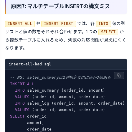
原因7: マルチテーブルINSERTの構文ミス
や
では、各
句の列
INSERT ALL
INSERT FIRST
INTO
リストと値の数をそれぞれ合わせます。1つの
か
SELECT
ら複数テーブルに入れるため、列数の対応関係が見えにくく
なります。
insert-all-bad.sql
-- NG: sales_summaryは2列指定なのに値が3個ある
INSERT
ALL
INTO
 sales_summary (order_id, amount)

VALUES
 (order_id, amount, order_date)

INTO
 sales_log (order_id, amount, order_date)

VALUES
SELECT
 order_id,

       amount,
