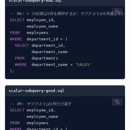
scalar-subquery-bad.sql
-- NG: = の右側は1列を期待するが、サブクエリが2列返している
SELECT
 employee_id,

FROM
WHERE
  department_id = (

SELECT
 department_id,

         department_name

FROM
   departments

WHERE
  department_name = 
'SALES'
scalar-subquery-good.sql
-- OK: サブクエリは1列だけ返す
SELECT
 employee_id,

FROM
WHERE
  department_id = (
