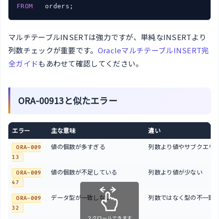
FROM
マルチテーブルINSERTは強力ですが、単純なINSERTより
列数チェックが重要です。
OracleマルチテーブルINSERT完
全ガイド
もあわせて確認してください。
ORA-00913と似たエラー
エラー
主な意味
違い
値の個数が多すぎる
列数より値やサブクエリ
ORA-009
13
値の個数が不足している
列数より値が少ない
ORA-009
47
データ型が一致しない
列数ではなく型の不一致
ORA-009
32
スクロールできます