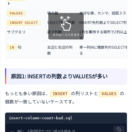
ト
値の数
余分な値、カンマ、括弧ミス
VALUES
SELECT句の列数
INSERT先列数よりSELECT列
INSERT SELECT
サブクエリ
返す列数
1列を期待する場所で2列以上返
スクロールできます
る
句
左辺と右辺の列
単一列INに複数列のSELECTを
IN
数
る
原因1: INSERTの列数よりVALUESが多い
もっとも多い原因は、
の列リストと
の
INSERT
VALUES
個数が一致していないケースです。
insert-column-count-bad.sql
-- NG: 2列指定なのに値が3個ある