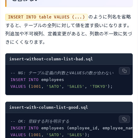
のように列名を省略
INSERT INTO table VALUES (...)
すると、テーブルの全列に対して値を渡す扱いになります。
列追加や不可視列、定義変更があると、列数の不一致に気づ
きにくくなります。
insert-without-column-list-bad.sql
-- NG: テーブル定義の列数とVALUESの数が合わない
INSERT
INTO
VALUES
 (
1001
, 
'SATO'
, 
'SALES'
, 
'TOKYO'
insert-with-column-list-good.sql
-- OK: 登録する列を明示する
INSERT
INTO
VALUES
 (
1001
, 
'SATO'
, 
'SALES'