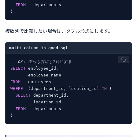
FROM
   departments

複数列で比較したい場合は、タプル形式にします。
multi-column-in-good.sql
-- OK: 左辺も右辺も2列にする
SELECT
 employee_id,

FROM
WHERE
  (department_id, location_id) 
IN
 (

SELECT
 department_id,

         location_id

FROM
   departments
