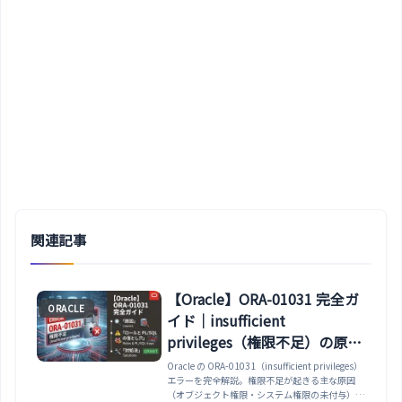
関連記事
【Oracle】ORA-01031 完全ガ
ORACLE
イド｜insufficient
privileges（権限不足）の原
因・ロールと PL/SQL の落と
Oracle の ORA-01031（insufficient privileges）
エラーを完全解説。権限不足が起きる主な原因
し穴・対処法まで解説
（オブジェクト権限・システム権限の未付与）・