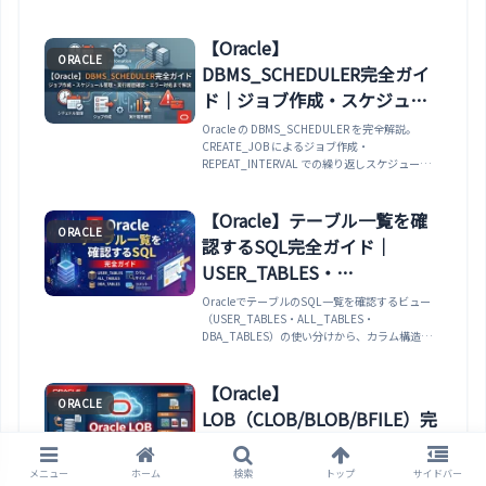
ロール経由の権限が PL/SQL（DEFINER
RIGHTS）の中で有効にならない理由と対処法・
EXECUTE IMMEDIATE や動的 SQL でのよくある
【Oracle】
ORACLE
ORA-01031 のパターン・USER_SYS_PRIVS /
DBMS_SCHEDULER完全ガイ
USER_TAB_PRIVS / SESSION_PRIVS で現在の権
限を確認する方法・GRANT 文でオブジェクト権
ド｜ジョブ作成・スケジュー
限・システム権限を付与する手順まで実例で解説
ル管理・実行履歴確認・エラ
Oracle の DBMS_SCHEDULER を完全解説。
します。
CREATE_JOB によるジョブ作成・
ー対処まで解説
REPEAT_INTERVAL での繰り返しスケジュール指
定・プログラム（CREATE_PROGRAM）とスケジ
ュール（CREATE_SCHEDULE）を分離した設
計・ジョブの有効化・停止・手動実行・
【Oracle】テーブル一覧を確
ORACLE
DBA_SCHEDULER_JOBS /
認するSQL完全ガイド｜
DBA_SCHEDULER_JOB_RUN_DETAILS での監
視・実行エラーの確認と対処法まで実例で解説し
USER_TABLES・
ます。
ALL_TABLES・
OracleでテーブルのSQL一覧を確認するビュー
（USER_TABLES・ALL_TABLES・
DBA_TABLES・カラム・サイ
DBA_TABLES）の使い分けから、カラム構造・
ズ・コメントまで網羅
行数・サイズ・コメント（論理名）・制約・イン
デックス・シノニムの確認方法まで実務で使える
SQL付きで完全解説。
【Oracle】
ORACLE
LOB（CLOB/BLOB/BFILE）完
全ガイド｜DBMS_LOB で読み
書き・EMPTY_CLOB・一時
Oracle の LOB（Large Object）データ型を完全
メニュー
ホーム
検索
トップ
サイドバー