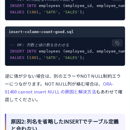
INSERT
INTO
VALUES
 (
1001
, 
'SATO'
, 
'SALES'
insert-column-count-good.sql
-- OK: 列数と値の数を合わせる
INSERT
INTO
VALUES
 (
1001
, 
'SATO'
, 
'SALES'
逆に値が少ない場合は、別のエラーやNOT NULL制約エラ
ーにつながります。NOT NULL列が絡む場合は、
ORA-
01400 cannot insert NULL の原因と解決方法
もあわせて確
認してください。
原因2: 列名を省略したINSERTでテーブル定義
と合わない