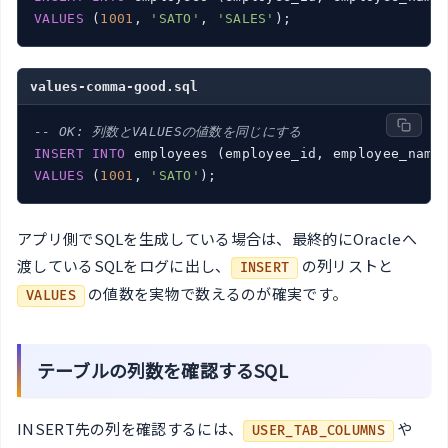
VALUES
 (
1001
, 
'SATO'
, 
'SALES'
values-comma-good.sql
-- OK: 列数とVALUESの値数を同じにする
INSERT
INTO
VALUES
 (
1001
, 
'SATO'
アプリ側でSQLを生成している場合は、最終的にOracleへ
渡しているSQLをログに出し、
の列リストと
INSERT
の値数を実物で数えるのが確実です。
VALUES
テーブルの列数を確認するSQL
INSERT先の列を確認するには、
や
USER_TAB_COLUMNS