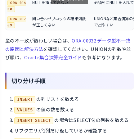
NULLを挿入できない
必須列にNULLを入れてい
ORA-014
00
問い合わせブロックの結果列数
UNIONなど集合演算の列
ORA-017
が正しくない
で出やすい
89
型の不一致が疑わしい場合は、
ORA-00932 データ型不一致
の原因と解決方法
を確認してください。UNIONの列数や並
び順は、
Oracle集合演算完全ガイド
も参考になります。
切り分け手順
の列リストを数える
INSERT
の値の数を数える
VALUES
の場合はSELECT句の列数を数える
INSERT SELECT
サブクエリが1列だけ返しているか確認する