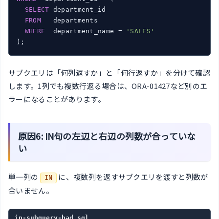
SELECT
 department_id

FROM
   departments

WHERE
  department_name = 
'SALES'
サブクエリは「何列返すか」と「何行返すか」を分けて確認
します。1列でも複数行返る場合は、ORA-01427など別のエ
ラーになることがあります。
原因6: IN句の左辺と右辺の列数が合っていな
い
単一列の
に、複数列を返すサブクエリを渡すと列数が
IN
合いません。
in-subquery-bad.sql