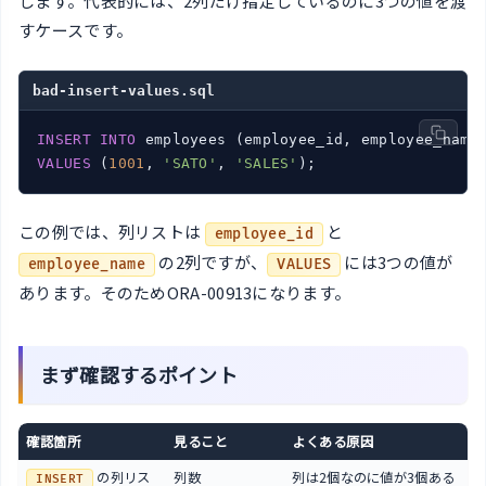
します。代表的には、2列だけ指定しているのに3つの値を渡
すケースです。
bad-insert-values.sql
INSERT
INTO
VALUES
 (
1001
, 
'SATO'
, 
'SALES'
この例では、列リストは
と
employee_id
の2列ですが、
には3つの値が
employee_name
VALUES
あります。そのためORA-00913になります。
まず確認するポイント
確認箇所
見ること
よくある原因
の列リス
列数
列は2個なのに値が3個ある
INSERT