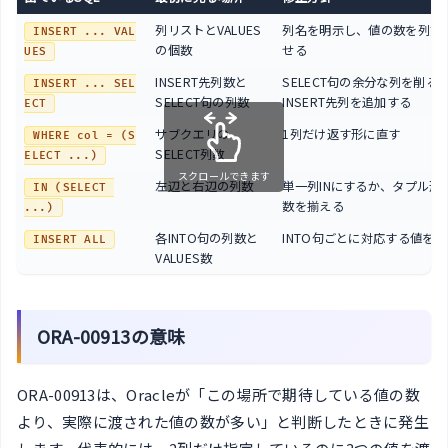
列リストとVALUES
列名を明示し、値の数を列数
INSERT ... VAL
の個数
せる
UES
INSERT先列数と
SELECT句の余分な列を削る
INSERT ... SEL
SELECT句の列数
INSERT先列を追加する
ECT
サブクエリの
1列だけ返す形に直す
WHERE col = (S
SELECT列数
ELECT ...)
スクロールできます
左辺と右辺の列数
単一列INにするか、タプル形
IN (SELECT 
数を揃える
...)
各INTO句の列数と
INTO句ごとに対応する値を
INSERT ALL
VALUES数
ORA-00913の意味
ORA-00913は、Oracleが「この場所で期待している値の数
より、実際に渡された値の数が多い」と判断したときに発生