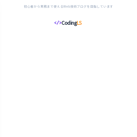
初心者から実務まで使えるWeb技術ブログを目指しています
Coding
LS
</>
コ
ー
デ
ィ
ン
グ
ラ
イ
フ
ス
タ
イ
ル