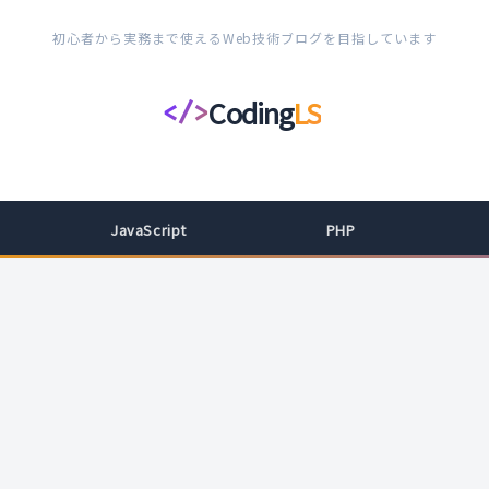
初心者から実務まで使えるWeb技術ブログを目指しています
Coding
LS
</>
コ
ー
デ
ィ
JavaScript
PHP
ン
グ
ラ
イ
フ
ス
タ
イ