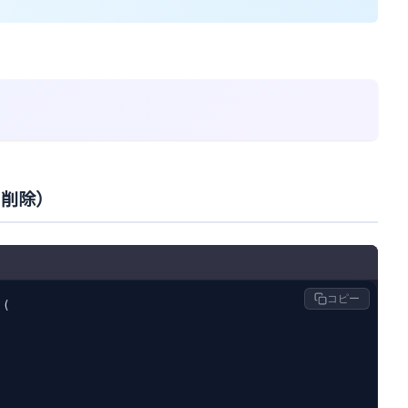
タ削除）
コピー
(
