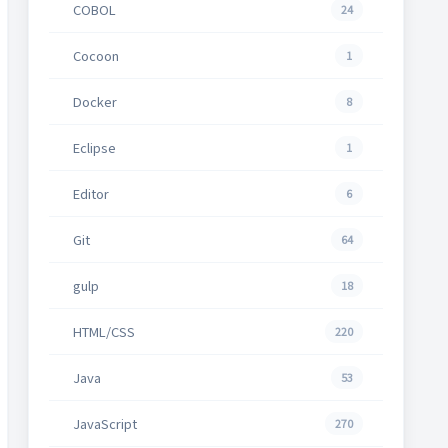
COBOL
24
Cocoon
1
Docker
8
Eclipse
1
Editor
6
Git
64
gulp
18
HTML/CSS
220
Java
53
JavaScript
270