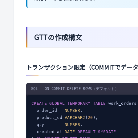
GTTの作成構文
トランザクション限定（COMMITでデー
SQL — ON COMMIT DELETE ROWS（デフォルト）
CREATE
GLOBAL
TEMPORARY
TABLE
 work_orders 
  order_id   
NUMBER
,

  product_cd 
VARCHAR2
(
20
),

  qty        
NUMBER
,

  created_at 
DATE
DEFAULT
SYSDATE