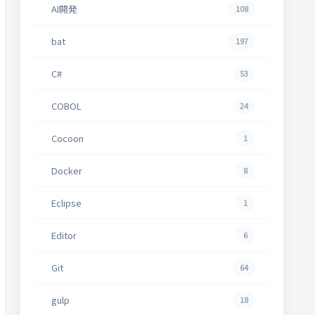
AI開発
108
bat
197
C#
53
COBOL
24
Cocoon
1
Docker
8
Eclipse
1
Editor
6
Git
64
gulp
18