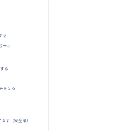
か
する
成する
hする
ンチを切る
立て直す（安全策）