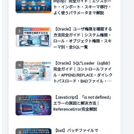
impdp）完全ガイド｜エクスポー
ト・インポート・スキーマ移行・
よく使うパラメータまで解説
【Oracle】ユーザ権限を確認する
方法完全ガイド｜システム権限・
ロール・オブジェクト権限・スキ
ーマ別・全SQL一覧
【Oracle】SQL*Loader（sqlldr）
完全ガイド｜コントロールファイ
ル・APPEND/REPLACE・ダイレク
トパスロード・BADファイル・エ
ラー対処まで解説
【JavaScript】「is not defined」
エラーの原因と解決方法｜
ReferenceError完全解説
【bat】バッチファイルで