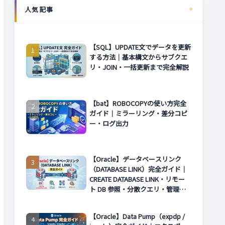
人気記事
【SQL】UPDATE文でデータを更新
する方法｜基本構文からサブクエ
リ・JOIN・一括更新まで完全解説
【bat】ROBOCOPYの使い方完全
ガイド｜ミラーリング・差分コピ
ー・ログ出力
【Oracle】データベースリンク
（DATABASE LINK）完全ガイド｜
CREATE DATABASE LINK・リモー
ト DB 参照・分散クエリ・管理方
法まで解説
【Oracle】Data Pump（expdp /