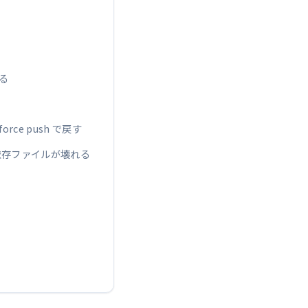
する
ce push で戻す
依存ファイルが壊れる