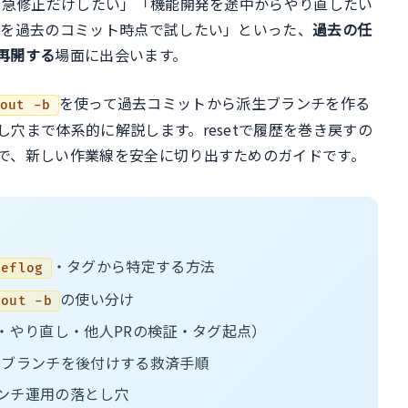
緊急修正だけしたい」「機能開発を途中からやり直したい
ル
Rを過去のコミット時点で試したい」といった、
過去の任
再開する
場面に出会います。
を使って過去コミットから派生ブランチを作る
out -b
穴まで体系的に解説します。resetで履歴を巻き戻すの
で、新しい作業線を安全に切り出すためのガイドです。
・タグから特定する方法
reflog
の使い分け
kout -b
x・やり直し・他人PRの検証・タグ起点）
ときにブランチを後付けする救済手順
ブランチ運用の落とし穴