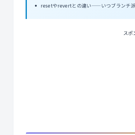
resetやrevertとの違い——いつブラン
スポ