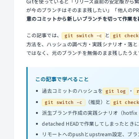
Gitを使っていると「リリース直前の安定版から
が今のブランチはそのまま残したい」「他人のP
意のコミットから新しいブランチを切って作業を
この記事では、
と
git switch -c
git check
方法を、ハッシュの調べ方・実践シナリオ・落とし
ではなく、元のブランチを無傷のまま残したうえ
この記事で学べること
過去コミットのハッシュを
・
git log
（推奨）と
git switch -c
git chec
派生ブランチ作成の実践シナリオ（hotfi
detached HEADで作業してしまった
リモートへのpushとupstream設定、