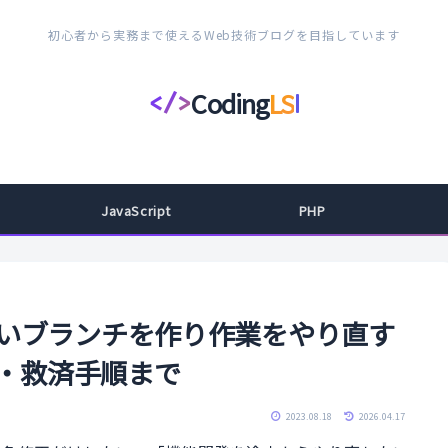
初心者から実務まで使えるWeb技術ブログを目指しています
Coding
LS
</>
コ
ー
デ
ィ
JavaScript
PHP
ン
グ
ラ
イ
しいブランチを作り作業をやり直す
フ
t -b・救済手順まで
ス
タ
2023.08.18
2026.04.17
イ