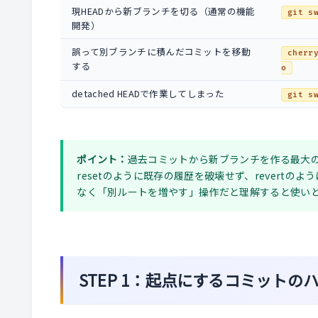
現HEADから新ブランチを切る（通常の機能
git s
開発）
誤って別ブランチに積んだコミットを移動
cherr
する
o
detached HEADで作業してしまった
git s
ポイント：
過去コミットから新ブランチを作る最大
resetのように既存の履歴を破壊せず、revert
なく「別ルートを増やす」操作だと理解すると使い
STEP 1：起点にするコミット