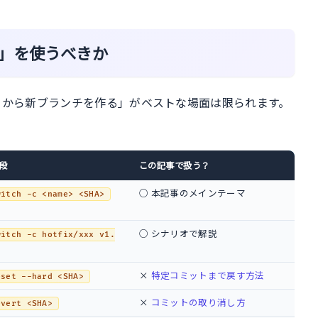
」を使うべきか
トから新ブランチを作る」がベストな場面は限られます。
段
この記事で扱う？
○ 本記事のメインテーマ
witch -c <name> <SHA>
○ シナリオで解説
witch -c hotfix/xxx v1.
×
特定コミットまで戻す方法
eset --hard <SHA>
×
コミットの取り消し方
evert <SHA>