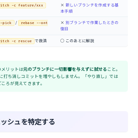
×
新しいブランチを作成する基
witch -c feature/xxx
本手順
/
×
別ブランチで作業したときの
y-pick
rebase --ont
復旧
で救済
○ このあとに解説
witch -c rescue
のメリットは
元のブランチに一切影響を与えずに試せる
こと。
のように打ち消しコミットを増やしもしません。「やり直し」では
どころが見えてきます。
のハッシュを特定する