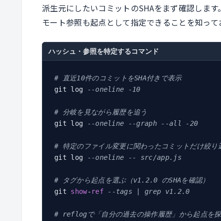
派生元にしたいコミットのSHAをまず確認します
モート参照も起点として指定できることを知って
ハッシュ・参照を特定するコマンド
# 直近10件のコミットをSHA付きで表示
git log 
--oneline -10
# 分岐を見ながら履歴を追う
git log 
--oneline --graph --all -20
# 特定のファイル変更に関わったコミットだけ絞り
git log 
--oneline -- src/app.js
# タグから起点を選ぶ（v1.2.0 のSHAを確認）
git 
show
-
ref
--tags | grep v1.2.0
# reflogで「自分の過去の操作履歴」から起点を