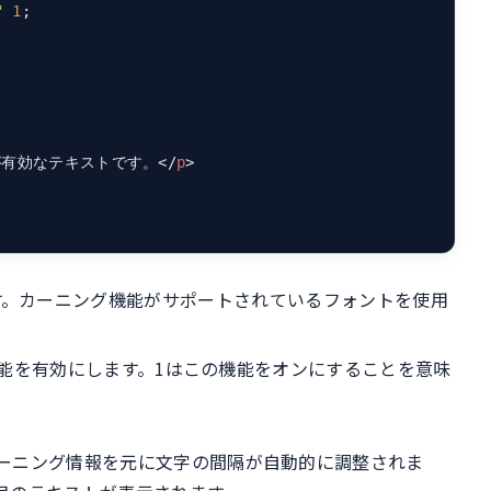
"
1
;

が有効なテキストです。
</
p
>
指定します。カーニング機能がサポートされているフォントを使用
 1;: “kern”機能を有効にします。1はこの機能をオンにすることを意味
ーニング情報を元に文字の間隔が自動的に調整されま