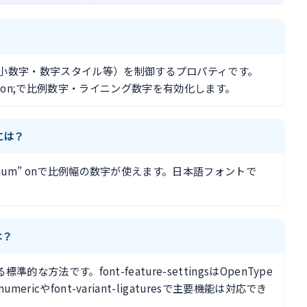
合字・小数字・数字スタイル等）を制御するプロパティです。
n, “lnum” on;で比例数字・ライニング数字を有効化します。
るには？
”pnum” onで比例幅の数字が使えます。日本語フォントで
。
係は？
準的な方法です。font-feature-settingsはOpenType
ericやfont-variant-ligaturesで主要機能は対応でき