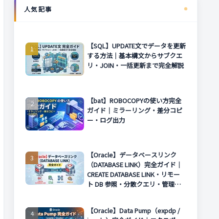
人気記事
【SQL】UPDATE文でデータを更新
する方法｜基本構文からサブクエ
リ・JOIN・一括更新まで完全解説
【bat】ROBOCOPYの使い方完全
ガイド｜ミラーリング・差分コピ
ー・ログ出力
【Oracle】データベースリンク
（DATABASE LINK）完全ガイド｜
CREATE DATABASE LINK・リモー
ト DB 参照・分散クエリ・管理方
法まで解説
【Oracle】Data Pump（expdp /