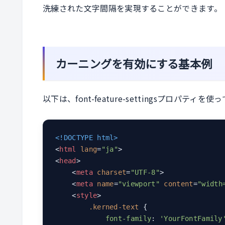
洗練された文字間隔を実現することができます。
カーニングを有効にする基本例
以下は、font-feature-settingsプロパ
<!DOCTYPE html>
<
html
lang
=
"ja"
>
<
head
>
<
meta
charset
=
"UTF-8"
>
<
meta
name
=
"viewport"
content
=
"width
<
style
>
.kerned-text
 {

font-family
: 
'YourFontFamily