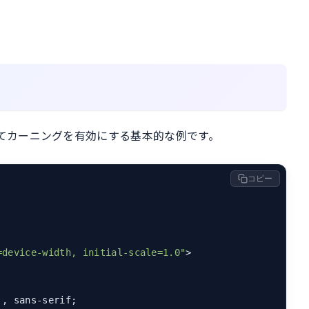
ティを使ってカーニングを有効にする基本的な例です。
コピー
=device-width, initial-scale=1.0"
>
'
, sans-serif;
