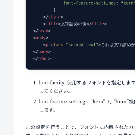
font-feature-settings
: 
"kern
        }

</
style
>
<
title
>
文字詰めの例
</
title
>
</
head
>
<
body
>
<
p
class
=
"kerned-text"
>
これは文字詰め
</
body
>
</
html
>
font-family: 使用するフォントを
してください。
font-feature-settings: “kern”
します。
この設定を行うことで、フォントに内蔵されたカ