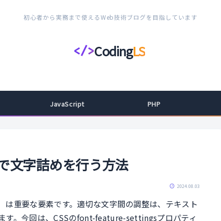
初心者から実務まで使えるWeb技術ブログを目指しています
Coding
LS
</>
コ
ー
デ
ィ
JavaScript
PHP
ン
グ
ラ
イ
ttingsで文字詰めを行う方法
フ
ス
2024.08.03
タ
）は重要な要素です。適切な文字間の調整は、テキスト
イ
、CSSのfont-feature-settingsプロパティ