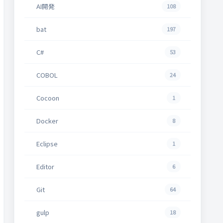
AI開発
108
bat
197
C#
53
COBOL
24
Cocoon
1
Docker
8
Eclipse
1
Editor
6
Git
64
gulp
18