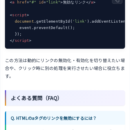
<
a
href
=
"#"
id
=
"link"
>
無効なリンク
</
a
>
<
script
>
document
.getElementById(
'link'
).addEventListene
    event.preventDefault();

</
script
>
この方法は動的にリンクの無効化・有効化を切り替えたい場
合や、クリック時に別の処理を実行させたい場合に役立ちま
す。
よくある質問（FAQ）
Q. HTMLのaタグのリンクを無効にするには？