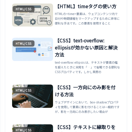
【HTML】timeタグの使い方
HTML/CSS
HTMLの<time>要素は、ウェブコンテンツ内で
日付や時間情報をマークアップするために非常に
便利な手法です。この要素を使用すること
【CSS】text-overflow:
HTML/CSS
ellipsisが効かない原因と解決
方法
text-overflow: ellipsis は、テキストが要素の幅
を超えたときに末尾を「…」で省略できる便利な
CSSプロパティです。しかし実際の
【CSS】一方向にのみ影を付
HTML/CSS
ける方法
ウェブデザインにおいて、box-shadowプロパテ
ィを使用して要素に影を付けることは一般的です
が、影を一方向にのみ表示したい場合が
【CSS】テキストに縁取りを
HTML/CSS