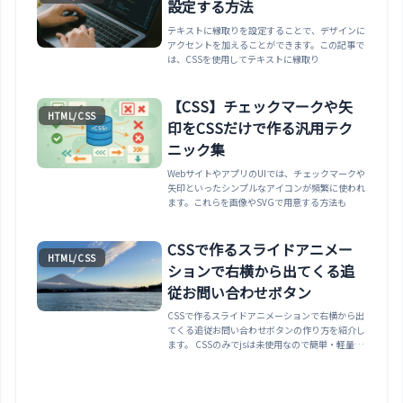
設定する方法
テキストに縁取りを設定することで、デザインに
アクセントを加えることができます。この記事で
は、CSSを使用してテキストに縁取り
【CSS】チェックマークや矢
HTML/CSS
印をCSSだけで作る汎用テク
ニック集
WebサイトやアプリのUIでは、チェックマークや
矢印といったシンプルなアイコンが頻繁に使われ
ます。これらを画像やSVGで用意する方法も
CSSで作るスライドアニメー
HTML/CSS
ションで右横から出てくる追
従お問い合わせボタン
CSSで作るスライドアニメーションで右横から出
てくる追従お問い合わせボタンの作り方を紹介し
ます。 CSSのみでjsは未使用なので簡単・軽量で
す