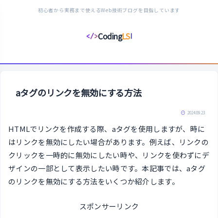
初心者から実務まで使えるWeb技術ブログを目指しています
Coding
LS
</>
コ
ー
デ
ィ
ン
aタグのリンクを無効にする方法
グ
ラ
2024.09.23
イ
HTMLでリンクを作成する際、aタグを使用しますが、時に
フ
はリンクを無効にしたい場合があります。例えば、リンクの
ス
クリックを一時的に無効にしたい時や、リンクを使わずにデ
タ
ザインの一部として表示したい時です。本記事では、aタグ
イ
のリンクを無効にする方法をいくつか紹介します。
ル
スポンサーリンク