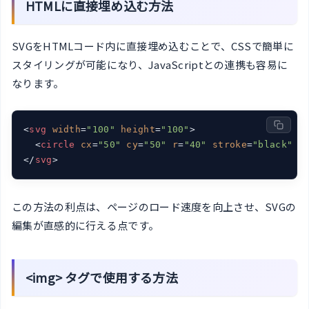
HTMLに直接埋め込む方法
SVGをHTMLコード内に直接埋め込むことで、CSSで簡単に
スタイリングが可能になり、JavaScriptとの連携も容易に
なります。
<
svg
width
=
"100"
height
=
"100"
>
<
circle
cx
=
"50"
cy
=
"50"
r
=
"40"
stroke
=
"black"
s
</
svg
>
この方法の利点は、ページのロード速度を向上させ、SVGの
編集が直感的に行える点です。
<img> タグで使用する方法