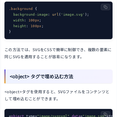
.background
 {

background-image
: 
url
(
'image.svg'
);

width
: 
100px
;

height
: 
100px
;

}
この方法では、SVGをCSSで簡単に制御でき、複数の要素に
同じSVGを適用することが容易になります。
<object> タグで埋め込む方法
<object>タグを使用すると、SVGファイルをコンテンツと
して埋め込むことができます。
<
object
 type=
"image/svg+xml"
data
=
"image.svg"
>You