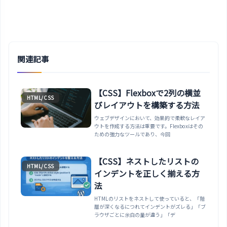
関連記事
【CSS】Flexboxで2列の横並
HTML/CSS
びレイアウトを構築する方法
ウェブデザインにおいて、効果的で柔軟なレイア
ウトを作成する方法は重要です。Flexboxはその
ための強力なツールであり、今回
【CSS】ネストしたリストの
HTML/CSS
インデントを正しく揃える方
法
HTMLのリストをネストして使っていると、「階
層が深くなるにつれてインデントがズレる」「ブ
ラウザごとに余白の量が違う」「デ