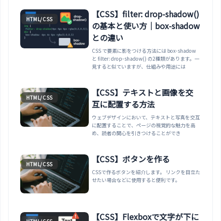
【CSS】filter: drop-shadow()
HTML/CSS
の基本と使い方｜box-shadow
との違い
CSS で要素に影をつける方法には box-shadow
と filter: drop-shadow() の2種類があります。一
見すると似ていますが、仕組みや用途には
【CSS】テキストと画像を交
HTML/CSS
互に配置する方法
ウェブデザインにおいて、テキストと写真を交互
に配置することで、ページの視覚的な魅力を高
め、読者の関心を引きつけることができ
【CSS】ボタンを作る
HTML/CSS
CSSで作るボタンを紹介します。 リンクを目立た
せたい場合などに使用すると便利です。
【CSS】Flexboxで文字が下に