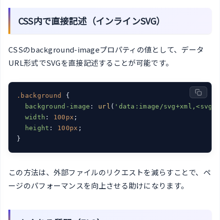
CSS内で直接記述（インラインSVG）
CSSのbackground-imageプロパティの値として、データ
URL形式でSVGを直接記述することが可能です。
.background
 {

background-image
: 
url
(
'data:image/svg+xml,<svg 
width
: 
100px
;

height
: 
100px
;

}
この方法は、外部ファイルのリクエストを減らすことで、ペ
ージのパフォーマンスを向上させる助けになります。