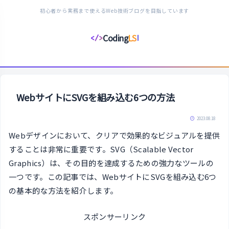
初心者から実務まで使えるWeb技術ブログを目指しています
Coding
LS
</>
コ
ー
デ
ィ
ン
WebサイトにSVGを組み込む6つの方法
グ
ラ
2023.08.18
イ
Webデザインにおいて、クリアで効果的なビジュアルを提供
フ
することは非常に重要です。SVG（Scalable Vector
ス
Graphics）は、その目的を達成するための強力なツールの
タ
一つです。この記事では、WebサイトにSVGを組み込む6つ
イ
の基本的な方法を紹介します。
ル
スポンサーリンク