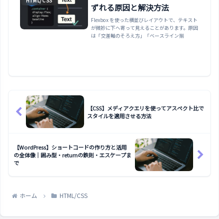
HTML/CSS
ずれる原因と解決方法
Flexbox を使った横並びレイアウトで、テキスト
が微妙に下へ寄って見えることがあります。原因
は「交差軸のそろえ方」「ベースライン揃
【CSS】メディアクエリを使ってアスペクト比で
スタイルを適用させる方法
【WordPress】ショートコードの作り方と活用
の全体像｜囲み型・returnの鉄則・エスケープま
で
ホーム
HTML/CSS