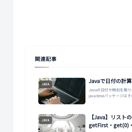
関連記事
Javaで日付の計
JAVA
Javaの日付や時刻を取
java.timeパッケー
【Java】リス
JAVA
getFirst・get(0)