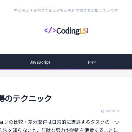
初心者から実務まで使えるWeb技術ブログを目指しています
Coding
LS
</>
コ
ー
デ
ィ
JavaScript
PHP
ン
グ
ラ
イ
取得のテクニック
フ
ス
2023.08.12
タ
ションの比較・差分取得は日常的に遭遇するタスクの一つ
イ
方法を知らないと、無駄な努力や時間を浪費することに