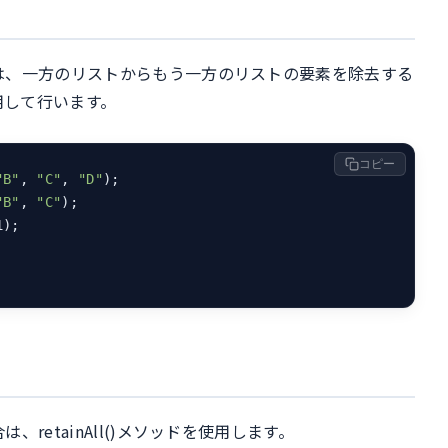
は、一方のリストからもう一方のリストの要素を除去する
使用して行います。
コピー
"B"
, 
"C"
, 
"D"
);

"B"
, 
"C"
);

);

retainAll()メソッドを使用します。