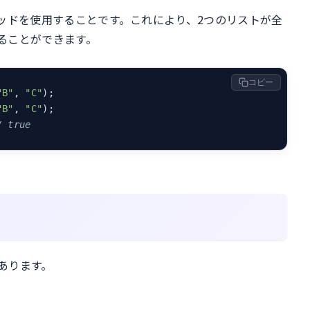
メソッドを使用することです。これにより、2つのリストが全
ることができます。
コピー
"B"
, 
"C"
);

"B"
, 
"C"
/ true
あります。