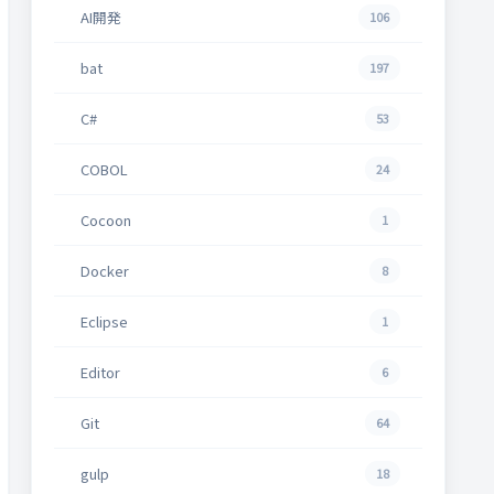
AI開発
106
bat
197
C#
53
COBOL
24
Cocoon
1
Docker
8
Eclipse
1
Editor
6
Git
64
gulp
18