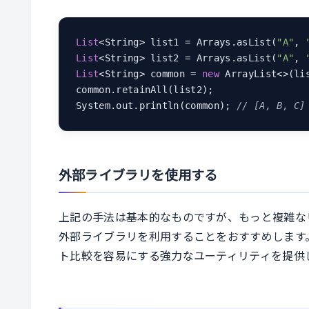
List
<String> list1 = Arrays.asList(
"A"
, 
List
<String> list2 = Arrays.asList(
"A"
, 
List
<String> common = 
new
 ArrayList<>(lis
common.retainAll(list2);

System.out.println(common); 
// [A, B, C]
外部ライブラリを使用する
上記の手法は基本的なものですが、もっと複雑なリス
外部ライブラリを利用することをおすすめします
ト比較を容易にする強力なユーティリティを提供