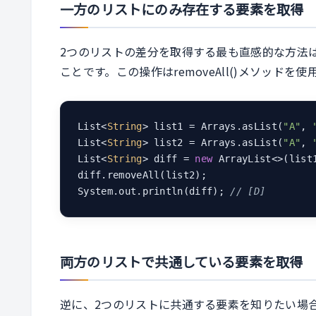
一方のリストにのみ存在する要素を取得
2つのリストの差分を取得する最も直感的な方法
ことです。この操作はremoveAll()メソッドを
List<
String
> list1 = Arrays.asList(
"A"
, 
List<
String
> list2 = Arrays.asList(
"A"
, 
List<
String
> diff = 
new
 ArrayList<>(list1
diff.removeAll(list2);

System.out.println(diff); 
// [D]
両方のリストで共通している要素を取得
逆に、2つのリストに共通する要素を知りたい場合は、