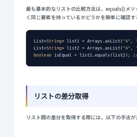
最も基本的なリストの比較方法は、equals()
く同じ要素を持っているかどうかを簡単に確認す
List<
String
> list1 = Arrays.asList(
"A"
, 
List<
String
> list2 = Arrays.asList(
"A"
, 
boolean
 isEqual = list1.equals(list2); 
/
リストの差分取得
リスト間の差分を取得する際には、以下の手法が