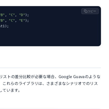
コピー
"B"
, 
"C"
, 
"D"
"B"
, 
"C"
, 
"E"
t1);

トの差分比較が必要な場合、Google Guavaのような
。これらのライブラリは、さまざまなシナリオでのリス
しています。