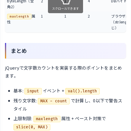
byteLength（全
2
1
4
DBバイト
角2）
スクロールできます
属
1
1
2
ブラウザ標
maxlength
性
（str.leng
じ）
まとめ
jQueryで文字数カウントを実装する際のポイントをまとめ
ます。
基本:
イベント +
input
val().length
残り文字数:
で計算し、0以下で警告ス
MAX - count
タイル
上限制限:
属性 + ペースト対策で
maxlength
slice(0, MAX)