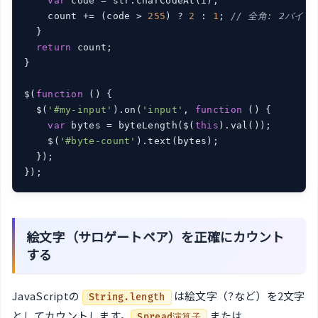
var
 code = str.charCodeAt(i);

    count += (code > 
255
) ? 
2
 : 
1
; 
// 全角: 2バイト
  }

return
 count;

}

$(
function
 (
) 
{

  $(
'#my-input'
).on(
'input'
, 
function
 (
) 
{

var
 bytes = byteLength($(
this
).val());

    $(
'#byte-count'
).text(bytes);

  });

});
絵文字（サロゲートペア）を正確にカウント
する
JavaScriptの
は絵文字（?など）を2文字
String.length
としてカウントします。
または
Spread演算子