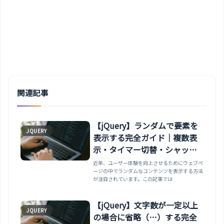
関連記事
【jQuery】ランダムで要素を
JQUERY
表示する完全ガイド｜複数表
示・タイマー切替・シャッフ
ル・重み付けまで
近年、ユーザー体験を向上させるためにウェブペ
ージの中でランダムなコンテンツを表示する方法
が注目されています。この記事では
【jQuery】文字数が一定以上
JQUERY
の場合に省略（…）する完全