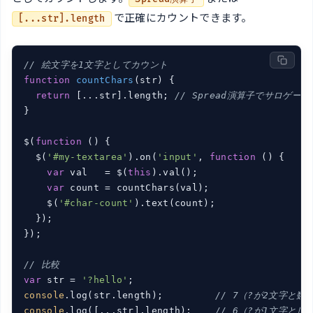
で正確にカウントできます。
[...str].length
// 絵文字を1文字としてカウント
function
countChars
(
str
) 
{

return
 [...str].length; 
// Spread演算子でサロゲー
}

$(
function
 (
) 
{

  $(
'#my-textarea'
).on(
'input'
, 
function
 (
) 
{

var
 val   = $(
this
).val();

var
 count = countChars(val);

    $(
'#char-count'
).text(count);

  });

});

// 比較
var
 str = 
'?hello'
console
.log(str.length);         
// 7（?が2文字と数
console
.log([...str].length);    
// 6（?が1文字と