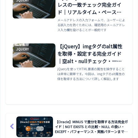
JQUERY
レスの一致チェック完全ガイ
ド｜リアルタイム・ペースト
禁止・送信制御・UXデザイン
メールアドレスの入力フォームで、ユーザーによ
る誤入力を防ぐためには、確認用のメールアドレ
まで
ス入力欄を設けることが一般的です
【jQuery】imgタグのalt属性
JQUERY
を取得・設定する完全ガイド
｜空alt・nullチェック・一括
処理・アクセシビリティまで
jQueryを使ってHTML要素の属性を操作すること
は非常に簡単です。今回は、imgタグのalt属性の
値を取得する方法について詳しく解説します
【Oracle】MINUS で差分を取得する方法完全ガ
イド｜NOT EXISTS との比較・NULL の扱い・
EXCEPT・パフォーマンス・実務パターンまで解
説