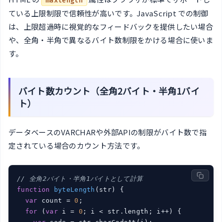
maxlength
ている上限制限で信頼性が高いです。JavaScript での制御
は、上限超過時に視覚的なフィードバックを提供したい場合
や、全角・半角で異なるバイト数制限をかける場合に使いま
す。
バイト数カウント（全角2バイト・半角1バイ
ト）
データベースのVARCHARや外部APIの制限がバイト数で指
定されている場合のカウント方法です。
// 全角2バイト・半角1バイトとして計算
function
byteLength
(
str
) 
{

var
 count = 
0
;

for
 (
var
 i = 
0
; i < str.length; i++) {
