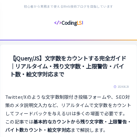
初心者から実務まで使えるWeb技術ブログを目指しています
Coding
LS
</>
コ
ー
デ
ィ
ン
【jQuery/JS】文字数をカウントする完全ガイド
グ
｜リアルタイム・残り文字数・上限警告・バイ
ラ
ト数・絵文字対応まで
イ
フ
2024.06.29
ス
Twitter/Xのような文字数制限付き投稿フォームや、SEO対
タ
策のメタ説明文入力など、リアルタイムで文字数をカウント
イ
してフィードバックを与えるUIは多くの場面で必要です。
ル
この記事では
基本的なカウントから残り文字数・上限警告・
バイト数カウント・絵文字対応
まで解説します。