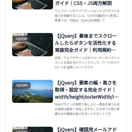
ガイド｜CSS・JS両方解説
ウェブページやアプリケーション上でテキストの
長さを制御することは、UI/UXの観点から非常に
重要です。今回は、jQueryを使用して
【jQuery】最後までスクロー
JQUERY
ルしたらボタンを活性化する
実装完全ガイド｜利用規約・
同意ボタン対応
近年、ウェブデザインの中でユーザーエンゲージ
メントを高めるテクニックとして、ページのスク
ロールを活用したインタラク
【jQuery】要素の幅・高さを
JQUERY
取得・設定する完全ガイド｜
width/height/outerWidth/inn
erWidth全解説
Webデザインの世界で美しさと一貫性を保つため
の技術は数多く存在しますが、その中でも特に重
要なのが要素の高さを均一にすることです
【jQuery】確認用メールアド