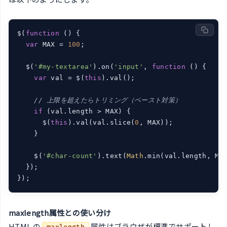
$(
function
 (
) 
{

var
 MAX = 
100
;

  $(
'#my-textarea'
).on(
'input'
, 
function
 (
) 
{

var
 val = $(
this
).val();

// 上限を超えたらトリミング（ペースト対策）
if
 (val.length > MAX) {

      $(
this
).val(val.slice(
0
, MAX));

    }

    $(
'#char-count'
).text(
Math
.min(val.length, MAX
  });

});
maxlength属性との使い分け
HTML の
属性はブラウザが標準でサポートし