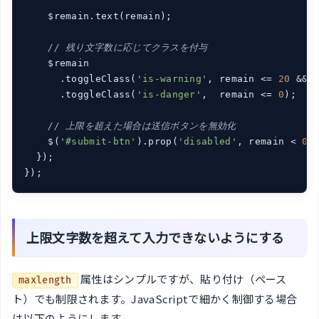
    $remain.text(remain);

// 残り文字数に応じてクラスを付与
    $remain

      .toggleClass(
'is-warning'
, remain <= 
20
 && 
      .toggleClass(
'is-danger'
,  remain <= 
0
);

// 上限を超えた場合は送信ボタンを無効化
    $(
'#submit-btn'
).prop(
'disabled'
, remain < 
0
);
  });

});
上限文字数を超えて入力できないようにする
属性はシンプルですが、貼り付け（ペース
maxlength
ト）でも制限されます。JavaScriptで細かく制御する場合
は以下のようにします。