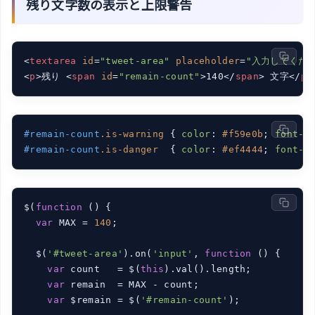
残り文字数の表示と上限警告
<
textarea
id
=
"tweet-area"
placeholder
=
"入力してくださ
<
p
>
残り 
<
span
id
=
"remain-count"
>
140
</
span
>
 文字
</
p
>
#remain-count
.is-warning
 { 
color
: 
#f59e0b
; 
font-w
#remain-count
.is-danger
  { 
color
: 
#ef4444
; 
font-w
$(
function
 (
) 
{

var
 MAX = 
140
;

  $(
'#tweet-area'
).on(
'input'
, 
function
 (
) 
{

var
 count   = $(
this
).val().length;

var
 remain  = MAX - count;

var
 $remain = $(
'#remain-count'
);
