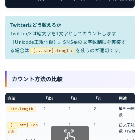
Twitterはどう数えるか
Twitter/Xは絵文字を1文字としてカウントします
（Unicode正規化後）。SNS系の文字数制限を実装す
る場合は
を使うのが適切です。
[...str].length
カウント方法の比較
方法
「あ」
「a」
「?」
用途
1
1
2
最も一般的
str.length
数
1
1
1
絵文字対応
[...str].len
数（Twitte
gth