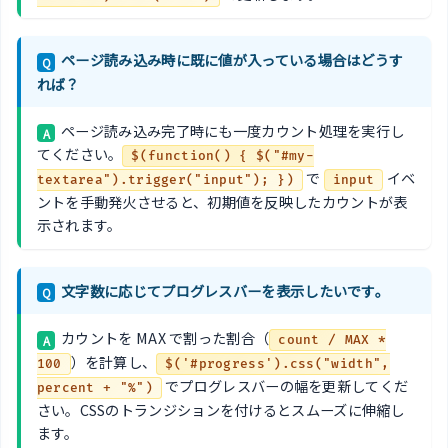
ページ読み込み時に既に値が入っている場合はどうす
Q
れば？
ページ読み込み完了時にも一度カウント処理を実行し
A
てください。
$(function() { $("#my-
で
イベ
textarea").trigger("input"); })
input
ントを手動発火させると、初期値を反映したカウントが表
示されます。
文字数に応じてプログレスバーを表示したいです。
Q
カウントを MAX で割った割合（
A
count / MAX *
）を計算し、
100
$('#progress').css("width",
でプログレスバーの幅を更新してくだ
percent + "%")
さい。CSSのトランジションを付けるとスムーズに伸縮し
ます。