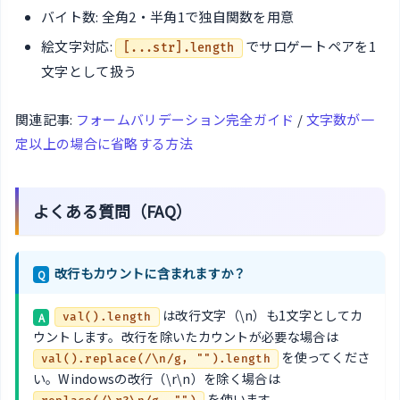
バイト数: 全角2・半角1で独自関数を用意
絵文字対応:
でサロゲートペアを1
[...str].length
文字として扱う
関連記事:
フォームバリデーション完全ガイド
/
文字数が一
定以上の場合に省略する方法
よくある質問（FAQ）
改行もカウントに含まれますか？
Q
は改行文字（\n）も1文字としてカ
A
val().length
ウントします。改行を除いたカウントが必要な場合は
を使ってくださ
val().replace(/\n/g, "").length
い。Windowsの改行（\r\n）を除く場合は
を使います。