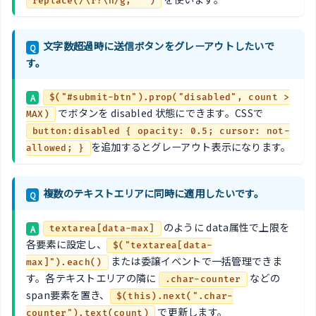
replace(/\r?\n/g, "")
文字数超過時に送信ボタンをグレーアウトしたいで
Q
す。
A
$("#submit-btn").prop("disabled", count >
でボタンを disabled 状態にできます。CSSで
MAX)
button:disabled { opacity: 0.5; cursor: not-
を追加するとグレーアウト表示になります。
allowed; }
複数のテキストエリアに同時に適用したいです。
Q
のように data属性で上限を
A
textarea[data-max]
各要素に設定し、
$("textarea[data-
または委譲イベントで一括管理できま
max]").each()
す。各テキストエリアの隣に
などの
.char-counter
span要素を置き、
$(this).next(".char-
で更新します。
counter").text(count)