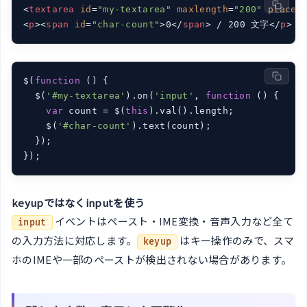
<
textarea
id
=
"my-textarea"
maxlength
=
"200"
placeh
<
p
>
<
span
id
=
"char-count"
>
0
</
span
>
 / 200 文字
</
p
>
$(
function
 (
) 
{

  $(
'#my-textarea'
).on(
'input'
, 
function
 (
) 
{

var
 count = $(
this
).val().length;

    $(
'#char-count'
).text(count);

  });

});
keyupではなくinputを使う
イベントはペースト・IME変換・音声入力など全て
input
の入力方法に対応します。
はキー操作のみで、スマ
keyup
ホのIMEや一部のペーストが検出されない場合があります。