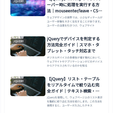
JQUERY
ーバー時に処理を実行する方
法｜mouseenter/leave・CSS
との比較まで
ウェブデザインの世界では、小さなディテールが
ユーザー体験を大きく左右することがあります。
ユーザーの注意を引きつけ、ウェブサイト
jQueryでデバイスを判定する
JQUERY
方法完全ガイド｜スマホ・タ
ブレット・タッチ対応まで
デジタルデバイスの多様性が増す現代において、
ウェブサイトやアプリケーションがどのデバイス
からアクセスされているのかを知る
【jQuery】リスト・テーブル
JQUERY
をリアルタイムで絞り込む完
全ガイド｜テキスト検索・カ
テゴリフィルター・件数表
jQueryを使用して、ウェブページ上のリスト表示
を動的に絞り込む方法を紹介します。この方法を
示・ソートまで
使用すると、ユーザーが入力したテキス