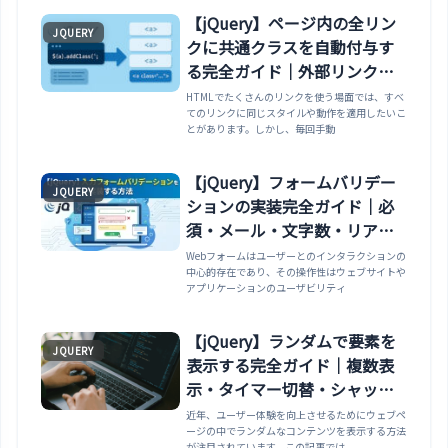
【jQuery】ページ内の全リン
JQUERY
クに共通クラスを自動付与す
る完全ガイド｜外部リンク・
条件付き・target=”_blank”・
HTMLでたくさんのリンクを使う場面では、すべ
てのリンクに同じスタイルや動作を適用したいこ
セキュリティまで
とがあります。しかし、毎回手動
【jQuery】フォームバリデー
JQUERY
ションの実装完全ガイド｜必
須・メール・文字数・リアル
タイム検証まで
Webフォームはユーザーとのインタラクションの
中心的存在であり、その操作性はウェブサイトや
アプリケーションのユーザビリティ
【jQuery】ランダムで要素を
JQUERY
表示する完全ガイド｜複数表
示・タイマー切替・シャッフ
ル・重み付けまで
近年、ユーザー体験を向上させるためにウェブペ
ージの中でランダムなコンテンツを表示する方法
が注目されています。この記事では