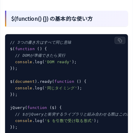
$(function() {}) の基本的な使い方
// 3つの書き方はすべて同じ意味
$(
function
 (
) 
{

// DOMが準備できたら実行
console
.log(
'DOM ready'
);

});

$(
document
).ready(
function
 (
) 
{

console
.log(
'同じタイミング'
);

});

jQuery(
function
 (
$
) 
{

// $がjQueryと衝突するライブラリと組み合わせる際はこの形
console
.log(
'$ を引数で受け取る形式'
);

});