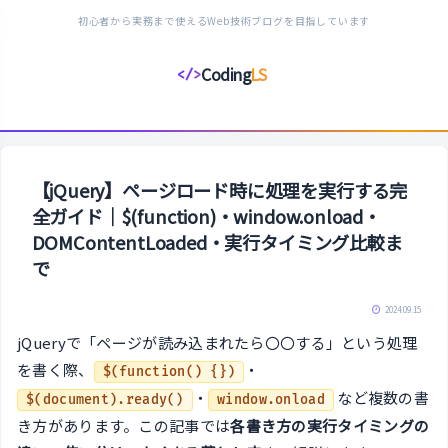
初心者から実務まで使えるWeb技術ブログを目指しています
Coding
LS
</>
コ
ー
デ
ィ
ン
【jQuery】ページロード時に処理を実行する完
グ
全ガイド｜$(function)・window.onload・
ラ
DOMContentLoaded・実行タイミング比較ま
イ
で
フ
ス
2024.09.15
タ
jQueryで「ページが読み込まれたら〇〇する」という処理
イ
を書く際、
・
$(function() {})
ル
・
など複数の書
$(document).ready()
window.onload
き方があります。この記事では
各書き方の実行タイミングの