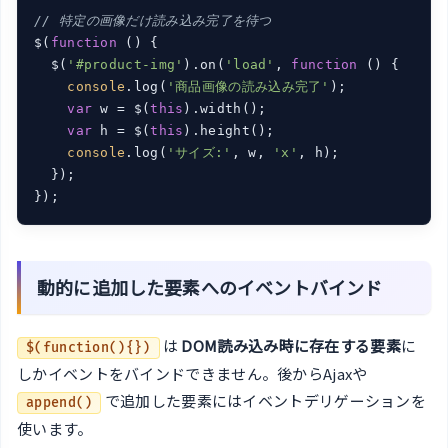
// 特定の画像だけ読み込み完了を待つ
$(
function
 (
) 
{

  $(
'#product-img'
).on(
'load'
, 
function
 (
) 
{

console
.log(
'商品画像の読み込み完了'
);

var
 w = $(
this
).width();

var
 h = $(
this
).height();

console
.log(
'サイズ:'
, w, 
'x'
, h);

  });

});
動的に追加した要素へのイベントバインド
は
DOM読み込み時に存在する要素
に
$(function(){})
しかイベントをバインドできません。後からAjaxや
で追加した要素にはイベントデリゲーションを
append()
使います。