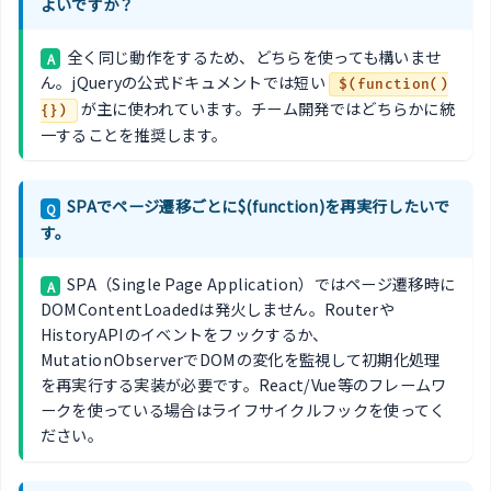
よいですか？
全く同じ動作をするため、どちらを使っても構いませ
A
ん。jQueryの公式ドキュメントでは短い
$(function()
が主に使われています。チーム開発ではどちらかに統
{})
一することを推奨します。
SPAでページ遷移ごとに$(function)を再実行したいで
Q
す。
SPA（Single Page Application）ではページ遷移時に
A
DOMContentLoadedは発火しません。Routerや
HistoryAPIのイベントをフックするか、
MutationObserverでDOMの変化を監視して初期化処理
を再実行する実装が必要です。React/Vue等のフレームワ
ークを使っている場合はライフサイクルフックを使ってく
ださい。