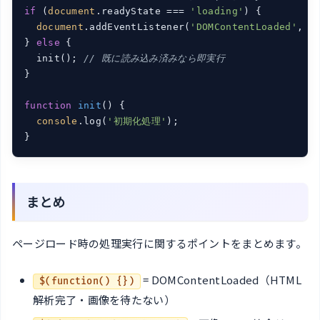
if
 (
document
.readyState === 
'loading'
) {

document
.addEventListener(
'DOMContentLoaded'
, in
} 
else
 {

  init(); 
// 既に読み込み済みなら即実行
}

function
init
(
) 
{

console
.log(
'初期化処理'
);

}
まとめ
ページロード時の処理実行に関するポイントをまとめます。
= DOMContentLoaded（HTML
$(function() {})
解析完了・画像を待たない）