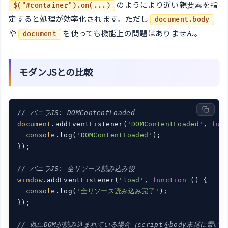
のようにより近い親要素を指
$("#container").on(...)
定すると処理が効率化されます。ただし
document.body
や
を使っても機能上の問題はありません。
document
モダンJSとの比較
// バニラJS: DOMContentLoaded
document
.addEventListener(
'DOMContentLoaded'
, 
fun
console
.log(
'DOMContentLoaded'
);

});

// バニラJS: 全リソース読み込み後
window
.addEventListener(
'load'
, 
function
 (
) 
{

console
.log(
'全リソース読み込み完了'
);

});

// 既にDOMが読み込まれている場合（scriptをbody末尾に置い