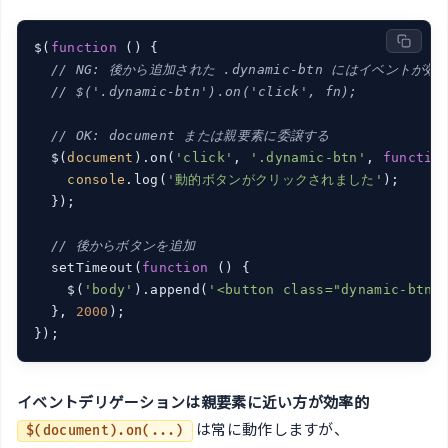
$(
function
 (
) 
{

// NG: 後から追加された .dynamic-btn にはイベントが効
// $('.dynamic-btn').on('click', fn);
// OK: document または親要素に委譲する
  $(
document
).on(
'click'
, 
'.dynamic-btn'
, 
functio
console
.log(
'動的ボタンがクリックされました'
);

  });

// 後からボタンを追加
  setTimeout(
function
 (
) 
{

    $(
'body'
).append(
'<button class="dynamic-btn
  }, 
2000
);

});
イベントデリゲーションは親要素に近い方が効率的
は常に動作しますが、
$(document).on(...)