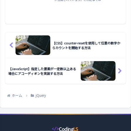
【CSS】counter-resetを使用して任意の数字か
らカウントを開始する方法
【JavaScript】指定した要素が一定数以上ある
場合にアコーディオンを実装する方法
ホーム
jQuery
Coding
LS
</>
コ