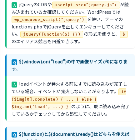
jQueryのCDNや
が読
A
<script src="jquery.js">
み込まれているか確認してください。WordPressでは
を使い、テーマの
wp_enqueue_script("jquery")
functions.phpでjQueryを正しくエンキューしてくださ
い。
の形式を使うと、
jQuery(function($) {})
$
のエイリアス競合も回避できます。
$(window).on(“load”)の中で画像サイズが0になりま
Q
す。
loadイベントが発火する前にすでに読み込みが完了し
A
ている場合、イベントが発火しないことがあります。
if
($img[0].complete) { ... } else {
のように、既に読み込み完了
$img.on("load", ...) }
しているかチェックしてから処理してください。
$(function)と$(document).ready()はどちらを使えば
Q