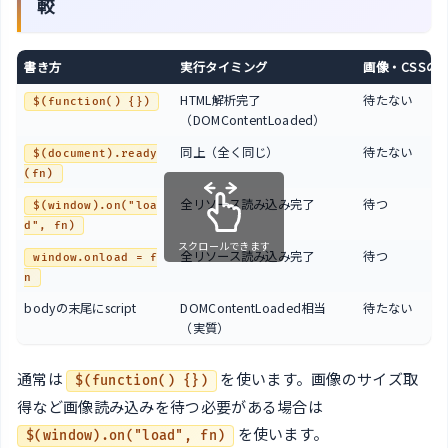
較
書き方
実行タイミング
画像・CSSの
HTML解析完了
待たない
$(function() {})
（DOMContentLoaded）
同上（全く同じ）
待たない
$(document).ready
(fn)
全リソース読み込み完了
待つ
$(window).on("loa
d", fn)
スクロールできます
全リソース読み込み完了
待つ
window.onload = f
n
bodyの末尾にscript
DOMContentLoaded相当
待たない
（実質）
通常は
を使います。画像のサイズ取
$(function() {})
得など画像読み込みを待つ必要がある場合は
を使います。
$(window).on("load", fn)