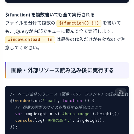
$(function) を複数書いても全て実行される
ファイルを分けて複数の
を書いて
$(function() {})
も、jQueryが内部でキューに積んで全て実行します。
は最後の代入だけが有効なので注
window.onload = fn
意してください。
画像・外部リソース読み込み後に実行する
// ページ全体のリソース（画像・CSS・フォント）が読み込まれて
$(
window
).on(
'load'
, 
function
 (
) 
{

// 画像の実際のサイズを取得する場合はここで
var
 imgHeight = $(
'#hero-image'
).height();

console
.log(
'画像の高さ:'
, imgHeight);

});
