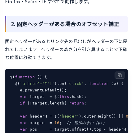
Firefox・Safari・IE すべてで動作します。
2. 固定ヘッダーがある場合のオフセット補正
固定ヘッダーがあるとリンク先の見出しがヘッダーの下に隠
れてしまいます。ヘッダーの高さ分を引き算することで正確
な位置に移動できます。
$(
function
 (
) 
{

  $(
'a[href^="#"]'
).on(
'click'
, 
function
 (
e
) 
{

    e.preventDefault();

var
 target  = $(
this
.hash);

if
 (!target.length) 
return
;

var
 headerH = $(
'header'
).outerHeight() || 
0
;
var
 margin  = 
16
;  
// 追加の余白（px）
var
 pos     = target.offset().top - headerH - 