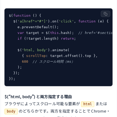
$(
function
 (
) 
{

  $(
'a[href^="#"]'
).on(
'click'
, 
function
 (
e
) 
{

    e.preventDefault();

var
 target = $(
this
.hash);  
// href='#section
if
 (!target.length) 
return
;

    $(
'html, body'
).animate(

      { 
scrollTop
: target.offset().top },

600
// スクロール時間（ms）
    );

  });

});
$(“html, body”) と両方指定する理由
ブラウザによってスクロール可能な要素が
または
html
のどちらかです。両方を指定することで Chrome・
body