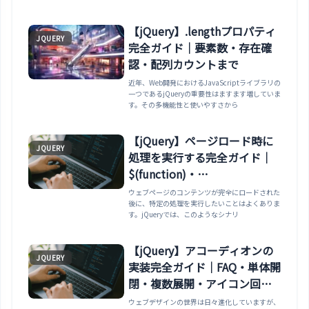
【jQuery】.lengthプロパティ
JQUERY
完全ガイド｜要素数・存在確
認・配列カウントまで
近年、Web開発におけるJavaScriptライブラリの
一つであるjQueryの重要性はますます増していま
す。その多機能性と使いやすさから
【jQuery】ページロード時に
JQUERY
処理を実行する完全ガイド｜
$(function)・
window.onload・
ウェブページのコンテンツが完全にロードされた
後に、特定の処理を実行したいことはよくありま
DOMContentLoaded・実行タ
す。jQueryでは、このようなシナリ
イミング比較まで
【jQuery】アコーディオンの
JQUERY
実装完全ガイド｜FAQ・単体開
閉・複数展開・アイコン回転
まで
ウェブデザインの世界は日々進化していますが、