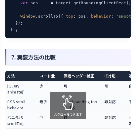
var
 pos     = target.getBoundingClientRect().
window
.scrollTo({ 
top
: pos, 
behavior
: 
'smooth
  });

});
7. 実装方法の比較
方法
コード量
固定ヘッダー補正
IE対応
速
jQuery
少
可
可
自
animate()
CSS scroll-
最少
scroll-padding-top
非対応
不
behavior
で対応
スクロールできます
バニラJS
中
可
非対応
sm
scrollTo()
定