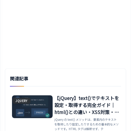
関連記事
【jQuery】text()でテキストを
JQUERY
設定・取得する完全ガイド｜
html()との違い・XSS対策・複
数要素・val()との使い分けま
jQuery の text() メソッドは、要素内のテキスト
を取得したり設定したりするための基本的なメソ
で
ッドです。HTML タグは解釈せず、テ