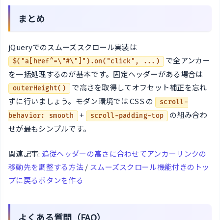
まとめ
jQueryでのスムーズスクロール実装は
で全アンカー
$("a[href^=\"#\"]").on("click", ...)
を一括処理するのが基本です。固定ヘッダーがある場合は
で高さを取得してオフセット補正を忘れ
outerHeight()
ずに行いましょう。モダン環境では CSS の
scroll-
+
の組み合わ
behavior: smooth
scroll-padding-top
せが最もシンプルです。
関連記事:
追従ヘッダーの高さに合わせてアンカーリンクの
移動先を調整する方法
/
スムーズスクロール機能付きのトッ
プに戻るボタンを作る
よくある質問（FAQ）