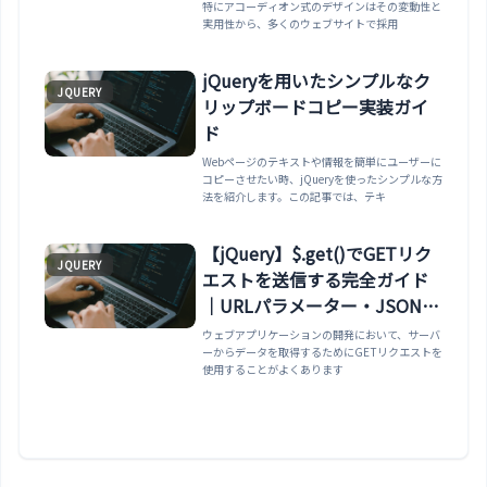
特にアコーディオン式のデザインはその変動性と
実用性から、多くのウェブサイトで採用
jQueryを用いたシンプルなク
JQUERY
リップボードコピー実装ガイ
ド
Webページのテキストや情報を簡単にユーザーに
コピーさせたい時、jQueryを使ったシンプルな方
法を紹介します。この記事では、テキ
【jQuery】$.get()でGETリク
JQUERY
エストを送信する完全ガイド
｜URLパラメーター・JSON取
得・キャッシュ制御・fetch比
ウェブアプリケーションの開発において、サーバ
ーからデータを取得するためにGETリクエストを
較まで
使用することがよくあります