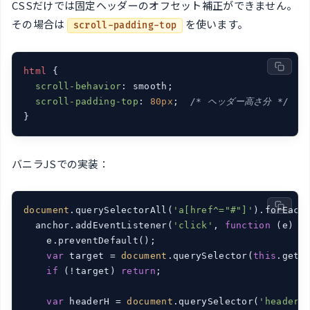
CSSだけでは固定ヘッダーのオフセット補正ができません。
その場合は
を使います。
scroll-padding-top
html
 {

scroll-behavior
: smooth;

scroll-padding-top
: 
80px
;  
/* ヘッダー高さ分 */
}
バニラJSでの実装：
document
.querySelectorAll(
'a[href^="#"]'
).forEach
  anchor.addEventListener(
'click'
, 
function
 (
e
) 
{

    e.preventDefault();

var
 target = 
document
.querySelector(
this
.getA
if
 (!target) 
return
;

var
 headerH = 
document
.querySelector(
'header'