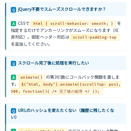
jQuery不要でスムーズスクロールできますか？
Q
CSSで
を
A
html { scroll-behavior: smooth; }
指定するだけでアンカーリンクがスムーズになります（IE
非対応）。固定ヘッダー対応は
scroll-padding-top
を追加してください。
スクロール完了後に処理を実行したい
Q
の第3引数にコールバック関数を渡しま
A
animate()
す。
$("html, body").animate({scrollTop: pos},
500, function(){ /* 完了後の処理 */ });
URLのハッシュを変えたくない（履歴に残したくな
Q
い）
でデフォルトのリンク動作