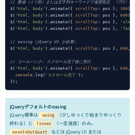
// 数値（ミリ秒）または文字列キーワードで速度指定
$(
'html, body'
).animate({ 
scrollTop
: pos }, 
300
);
$(
'html, body'
).animate({ 
scrollTop
: pos }, 
800
);
$(
'html, body'
).animate({ 
scrollTop
: pos }, 
'slow
$(
'html, body'
).animate({ 
scrollTop
: pos }, 
'fast
// easing（jQuery UI が必要）
$(
'html, body'
).animate({ 
scrollTop
: pos }, 
600
, 
// コールバック: スクロール完了後に実行
$(
'html, body'
).animate({ 
scrollTop
: pos }, 
600
, 
console
.log(
'スクロール完了'
);

});
jQueryデフォルトのeasing
jQuery標準は
（少しゆっくり始まりゆっくり
swing
終わる）と
（一定速度）のみ。
linear
などは jQuery UI または
easeInOutQuart