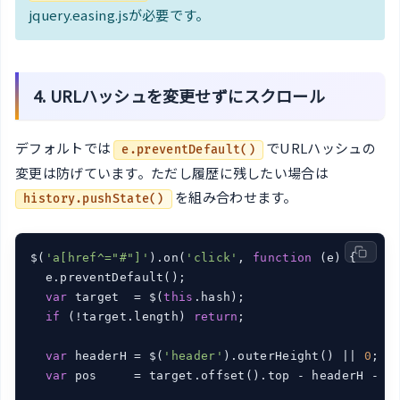
jquery.easing.jsが必要です。
4. URLハッシュを変更せずにスクロール
デフォルトでは
でURLハッシュの
e.preventDefault()
変更は防げています。ただし履歴に残したい場合は
を組み合わせます。
history.pushState()
$(
'a[href^="#"]'
).on(
'click'
, 
function
 (
e
) 
{

  e.preventDefault();

var
 target  = $(
this
.hash);

if
 (!target.length) 
return
;

var
 headerH = $(
'header'
).outerHeight() || 
0
;

var
 pos     = target.offset().top - headerH - 
1