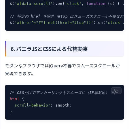
$(
'a[data-scroll]'
).on(
'click'
, 
function
 (
e
) 
{ ...
// 特定の href を除外（#top はスムーズスクロール不要など）
$(
'a[href^="#"]:not([href="#top"])'
).on(
'click'
, 
6. バニラJSとCSSによる代替実装
モダンなブラウザではjQuery不要でスムーズスクロールが
実現できます。
/* CSSだけでアンカーリンクをスムーズに（IE非対応） */
html
 {

scroll-behavior
: smooth;

}