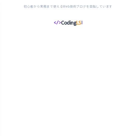
初心者から実務まで使えるWeb技術ブログを目指しています
Coding
LS
</>
コ
ー
デ
ィ
ン
グ
ラ
イ
フ
ス
タ
イ
ル