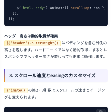
    $(
'html, body'
).animate({ 
scrollTop
: pos }, 
5
  });

});
ヘッダー高さは動的取得が確実
はパディングを含む外側の
$("header").outerHeight()
高さを返します。ハードコードではなく動的取得にするとレ
スポンシブでヘッダー高さが変わっても正確に動作します。
3. スクロール速度とeasingのカスタマイズ
の第2・3引数でスクロールの速さとイージン
animate()
グを変えられます。