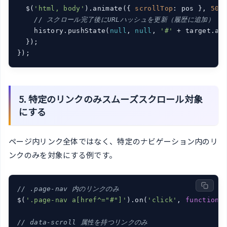
  $(
'html, body'
).animate({ 
scrollTop
: pos }, 
500
// スクロール完了後にURLハッシュを更新（履歴に追加）
    history.pushState(
null
, 
null
, 
'#'
 + target.at
  });

});
5. 特定のリンクのみスムーズスクロール対象
にする
ページ内リンク全体ではなく、特定のナビゲーション内のリ
ンクのみを対象にする例です。
// .page-nav 内のリンクのみ
$(
'.page-nav a[href^="#"]'
).on(
'click'
, 
function
 
// data-scroll 属性を持つリンクのみ