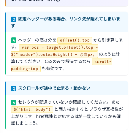
固定ヘッダーがある場合、リンク先が隠れてしまいま
Q
す
ヘッダーの高さ分を
から引き算しま
A
offset().top
す。
var pos = target.offset().top -
のように計
$("header").outerHeight() - 余白px;
算してください。CSSのみで解決するなら
scroll-
も有効です。
padding-top
スクロールが途中で止まる・動かない
Q
セレクタが間違っていないか確認してください。また
A
と両方指定すると ブラウザ互換性が
$("html, body")
上がります。href属性と対応するidが一致しているかも確
認しましょう。