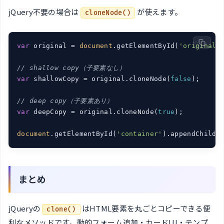
jQuery不要の場合は
が使えます。
cloneNode()
var
 original = 
document
.getElementById(
'original'
)
// shallow copy（子要素なし）
var
 shallowCopy = original.cloneNode(
false
);

// deep copy（子要素あり）
var
 deepCopy = original.cloneNode(
true
);

document
.getElementById(
'container'
).appendChild(
まとめ
jQueryの
はHTML要素を丸ごとコピーできる便
clone()
利なメソッドです。動的フォーム追加・カードUI・テンプ