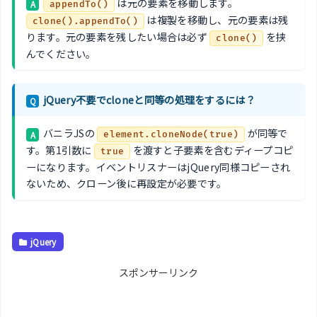
は元の要素を移動します。
A
appendTo()
は複製を移動し、元の要素は残
clone().appendTo()
ります。元の要素を残したい場合は必ず
を挟
clone()
んでください。
jQuery不要でcloneと同等の処理をするには？
Q
バニラJSの
が同等で
A
element.cloneNode(true)
す。第1引数に
を渡すと子要素を含むディープコピ
true
ーになります。イベントリスナーはjQuery同様コピーされ
ないため、クローン後に再設定が必要です。
jQuery
スポンサーリンク