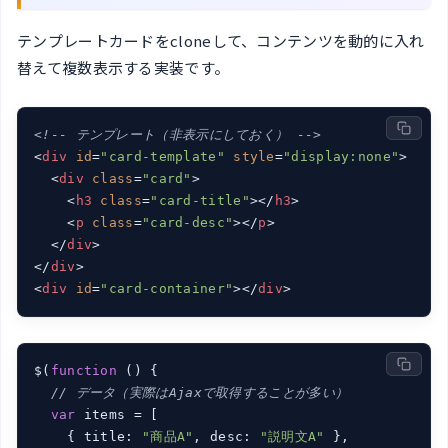
テンプレートカードをcloneして、コンテンツを動的に入れ
替えて複数表示する実装です。
<!-- テンプレート（非表示にしておく） -->
<
div
id
=
"card-template"
style
=
"display:none"
>
<
div
class
=
"card"
>
<
h3
class
=
"card-title"
>
</
h3
>
<
p
class
=
"card-desc"
>
</
p
>
</
div
>
</
div
>
<
div
id
=
"card-container"
>
</
div
>
$(
function
()
{

// データ（実際はAjaxで取得することが多い）
var
 items = [

    { title: 
"商品A"
, desc: 
"説明文A"
 },
