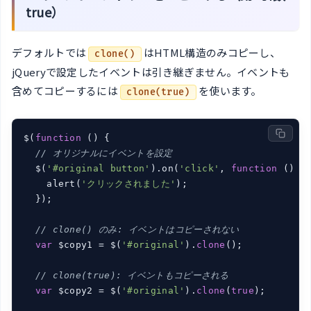
true）
デフォルトでは
はHTML構造のみコピーし、
clone()
jQueryで設定したイベントは引き継ぎません。イベントも
含めてコピーするには
を使います。
clone(true)
$(
function
()
{

// オリジナルにイベントを設定
  $(
'#original button'
).on(
'click'
, 
function
()
{

    alert(
'クリックされました'
);

  });

// clone() のみ: イベントはコピーされない
var
 $copy1 = $(
'#original'
).
clone
();

// clone(true): イベントもコピーされる
var
 $copy2 = $(
'#original'
).
clone
(
true
);
