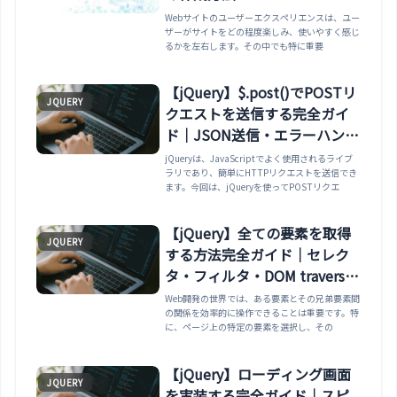
Webサイトのユーザーエクスペリエンスは、ユー
ザーがサイトをどの程度楽しみ、使いやすく感じ
るかを左右します。その中でも特に重要
【jQuery】$.post()でPOSTリ
JQUERY
クエストを送信する完全ガイ
ド｜JSON送信・エラーハンド
リング・フォーム送信・fetch
jQueryは、JavaScriptでよく使用されるライブ
ラリであり、簡単にHTTPリクエストを送信でき
比較まで
ます。今回は、jQueryを使ってPOSTリクエ
【jQuery】全ての要素を取得
JQUERY
する方法完全ガイド｜セレク
タ・フィルタ・DOM traversal
まで
Web開発の世界では、ある要素とその兄弟要素間
の関係を効率的に操作できることは重要です。特
に、ページ上の特定の要素を選択し、その
【jQuery】ローディング画面
JQUERY
を実装する完全ガイド｜スピ