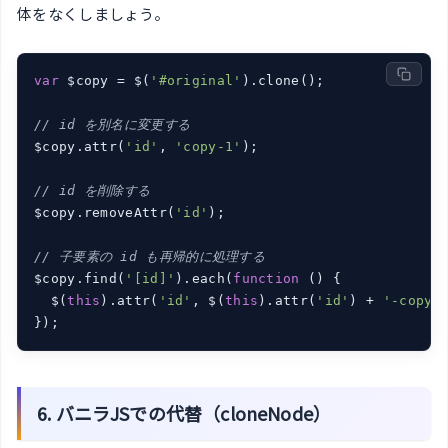
体をなくしましょう。
var
 $copy = $(
'#original'
).clone();

// id を別名に変更する
$copy.attr(
'id'
, 
'copy-1'
);

// id を削除する
$copy.removeAttr(
'id'
);

// 子要素の id も再帰的に処理する
$copy.find(
'[id]'
).each(
function
 (
) 
{

  $(
this
).attr(
'id'
, $(
this
).attr(
'id'
) + 
'-copy'
)
});
6. バニラJSでの代替（cloneNode）