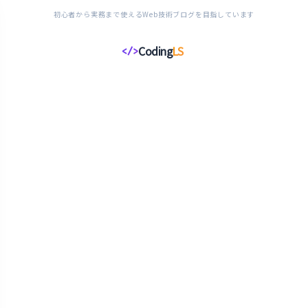
初心者から実務まで使えるWeb技術ブログを目指しています
Coding
LS
</>
コ
ー
デ
ィ
ン
グ
ラ
イ
フ
ス
タ
イ
ル