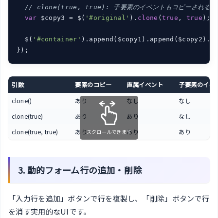
// clone(true, true): 子要素のイベントもコピーされる
var
 $copy3 = $(
'#original'
).
clone
(
true
, 
true
);

  $(
'#container'
).append($copy1).append($copy2).ap
});
引数
要素のコピー
直属イベント
子要素のイベ
clone()
あり
なし
なし
clone(true)
あり
あり
なし
clone(true, true)
あり
あり
あり
スクロールできます
3. 動的フォーム行の追加・削除
「入力行を追加」ボタンで行を複製し、「削除」ボタンで行
を消す実用的なUIです。