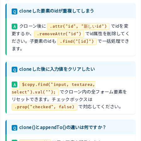
cloneした要素のidが重複してしまう
Q
クローン後に
でidを変
A
.attr("id", "新しいid")
更するか、
でid属性を削除してく
.removeAttr("id")
ださい。子要素のidも
で一括処理でき
.find("[id]")
ます。
cloneした後に入力値をクリアしたい
Q
A
$copy.find("input, textarea,
でクローン内の全フォーム要素を
select").val("");
リセットできます。チェックボックスは
で対応してください。
.prop("checked", false)
clone()とappendTo()の違いは何ですか？
Q