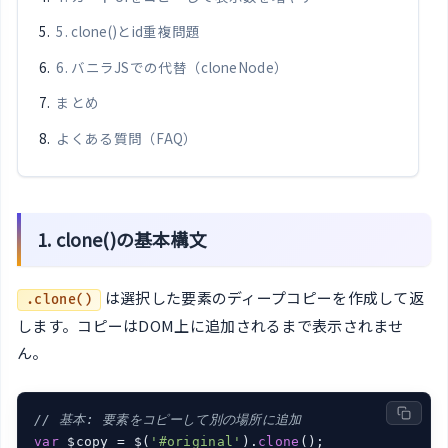
5. clone()とid重複問題
6. バニラJSでの代替（cloneNode）
まとめ
よくある質問（FAQ）
1. clone()の基本構文
は選択した要素のディープコピーを作成して返
.clone()
します。コピーはDOM上に追加されるまで表示されませ
ん。
// 基本: 要素をコピーして別の場所に追加
var
 $copy = $(
'#original'
).
clone
();
