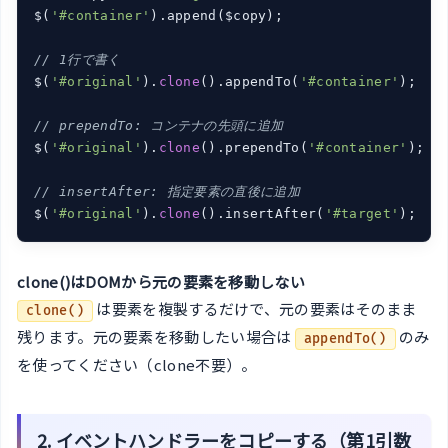
$(
'#container'
).append($copy);

// 1行で書く
$(
'#original'
).
clone
().appendTo(
'#container'
);

// prependTo: コンテナの先頭に追加
$(
'#original'
).
clone
().prependTo(
'#container'
);

// insertAfter: 指定要素の直後に追加
$(
'#original'
).
clone
().insertAfter(
'#target'
);
clone()はDOMから元の要素を移動しない
は要素を複製するだけで、元の要素はそのまま
clone()
残ります。元の要素を移動したい場合は
のみ
appendTo()
を使ってください（clone不要）。
2. イベントハンドラーをコピーする（第1引数