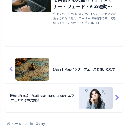
ナー・フェード・Ajax連動ま
で
ウェブページを訪れたとき、すぐにコンテンツが
表示されない場合、ユーザーは待機中の間、何を
感じるでしょうか？その答えは、ロ
【Java】Mapインターフェースを使いこなす
【WordPress】「call_user_func_array」エラ
ーが出たときの対処法
ホーム
jQuery