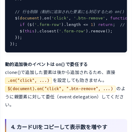
// 行を削除（動的に追加された要素にも対応するため on() 
  $(
document
).on(
'click'
, 
'.btn-remove'
, 
function
if
 ($(
'.form-row'
).length <= 
1
) 
return
;  
// 
    $(
this
).closest(
'.form-row'
).remove();

  });

});
動的追加後のイベントは on() で委任する
clone()で追加した要素は後から追加されるため、直接
を設定しても効きません。
.on("click", ...)
のよ
$(document).on("click", ".btn-remove", ...)
うに親要素に対して委任（event delegation）してくださ
い。
4. カードUIをコピーして表示数を増やす