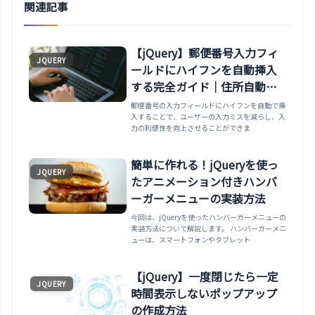
関連記事
【jQuery】郵便番号入力フィ
JQUERY
ールドにハイフンを自動挿入
する完全ガイド｜住所自動入
力・バリデーション・ペース
郵便番号の入力フィールドにハイフンを自動で挿
入することで、ユーザーの入力ミスを減らし、入
ト対応まで
力の利便性を向上させることができま
簡単に作れる！jQueryを使っ
JQUERY
たアニメーション付きハンバ
ーガーメニューの実装方法
今回は、jQueryを使ったハンバーガーメニューの
実装方法について解説します。 ハンバーガーメニ
ューは、スマートフォンやタブレット
【jQuery】一度閉じたら一定
JQUERY
時間表示しないポップアップ
の作成方法