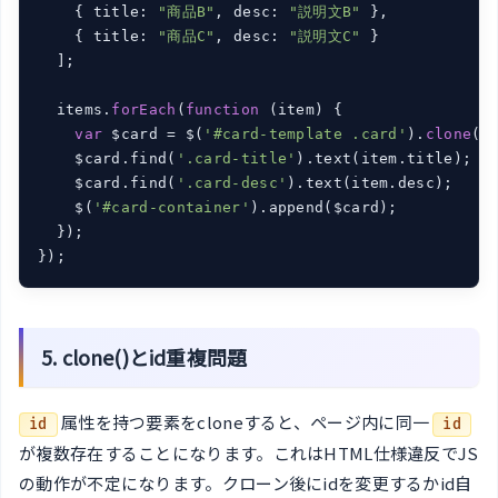
    { title: 
"商品B"
, desc: 
"説明文B"
 },

    { title: 
"商品C"
, desc: 
"説明文C"
 }

  ];

  items.
forEach
(
function
(item)
{

var
 $card = $(
'#card-template .card'
).
clone
();
    $card.find(
'.card-title'
).text(item.title);

    $card.find(
'.card-desc'
).text(item.desc);

    $(
'#card-container'
).append($card);

  });

});
5. clone()とid重複問題
属性を持つ要素をcloneすると、ページ内に同一
id
id
が複数存在することになります。これはHTML仕様違反でJS
の動作が不定になります。クローン後にidを変更するかid自