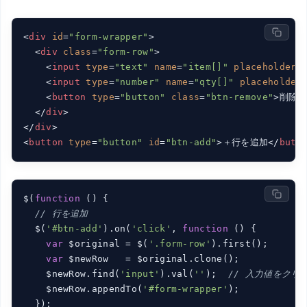
<
div
id
=
"form-wrapper"
>
<
div
class
=
"form-row"
>
<
input
type
=
"text"
name
=
"item[]"
placeholder
=
<
input
type
=
"number"
name
=
"qty[]"
placeholder
<
button
type
=
"button"
class
=
"btn-remove"
>
削除
<
</
div
>
</
div
>
<
button
type
=
"button"
id
=
"btn-add"
>
＋行を追加
</
butt
$(
function
 (
) 
{

// 行を追加
  $(
'#btn-add'
).on(
'click'
, 
function
 (
) 
{

var
 $original = $(
'.form-row'
).first();

var
 $newRow   = $original.clone();

    $newRow.find(
'input'
).val(
''
);  
// 入力値をクリ
    $newRow.appendTo(
'#form-wrapper'
);

  });
