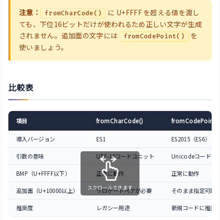
注意：
に U+FFFF を超える値を渡し
fromCharCode()
ても、下位16ビットだけが使われるため正しい文字が生成
されません。追加面の文字には
を
fromCodePoint()
使いましょう。
比較表
項目
fromCharCode()
fromCodePoint()
導入バージョン
ES1
ES2015（ES6）
引数の意味
UTF-16コードユニット
Unicodeコード
BMP（U+FFFF以下）
正常に動作
正常に動作
スクロールできます
追加面（U+10000以上）
サロゲートペアが必要
そのまま指定可能
推奨度
レガシー用途
新規コードに推奨