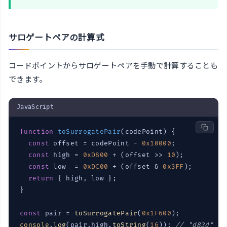
サロゲートペアの計算式
コードポイントからサロゲートペアを手動で計算することも
できます。
JavaScript
function
toSurrogatePair
(
codePoint
) 
{

const
 offset = codePoint - 
0x10000
;

const
 high = 
0xD800
 + (offset >> 
10
);

const
 low  = 
0xDC00
 + (offset & 
0x3FF
);

return
 { high, low };

}

const
 pair = 
toSurrogatePair
(
0x1F600
console
.
log
(pair.high.
toString
(
16
)); 
// "d83d"