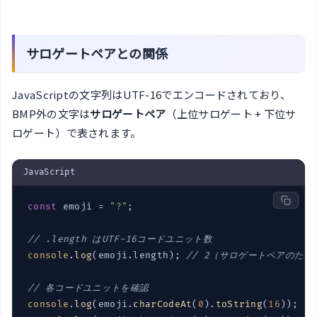
サロゲートペアとの関係
JavaScriptの文字列はUTF-16でエンコードされており、
BMP外の文字は
サロゲートペア
（上位サロゲート + 下位サ
ロゲート）で表されます。
JavaScript
const
 emoji = 
"?"
;

// .length はUTF-16コードユニット数
console
.
log
(emoji.length); 
// 2（サロゲートペアのため
// 各コードユニットを確認
console
.
log
(emoji.
charCodeAt
(
0
).
toString
(
16
)); 
/