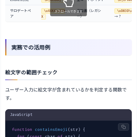
\u{XXXXX}
\u{1F600}
サロゲートペ
追加面（レガシ
スクロールできます
\uXXXX\uXXX
\uD83D\uDE
ア
ー）
→ ?
X
実務での活用例
絵文字の範囲チェック
ユーザー入力に絵文字が含まれているかを判定する関数で
す。
JavaScript
function
containsEmoji
(
str
) 
{

for
 (
const
 char 
of
 str) {
