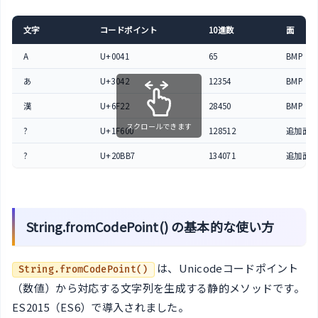
文字
コードポイント
10進数
面
A
U+0041
65
BMP
あ
U+3042
12354
BMP
漢
U+6F22
28450
BMP
スクロールできます
?
U+1F600
128512
追加面
?
U+20BB7
134071
追加面
String.fromCodePoint() の基本的な使い方
は、Unicodeコードポイント
String.fromCodePoint()
（数値）から対応する文字列を生成する静的メソッドです。
ES2015（ES6）で導入されました。