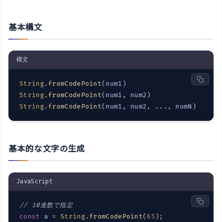
基本構文
構文
String
.
fromCodePoint
String
.
fromCodePoint
String
.
fromCodePoint
(num1, num2, ..., numN)
基本的な文字の生成
JavaScript
// 10進数で指定
const
 a = 
String
.
fromCodePoint
(
65