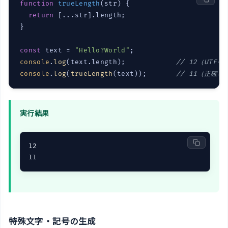
function
trueLength
(
str
) 
{

return
 [...str].length;

}

const
 text = 
"Hello?World"
console
.
log
(text.length);            
// 12（UTF-1
console
.
log
(
trueLength
(text));       
// 11（正確
実行結果
12

11
特殊文字・記号の生成