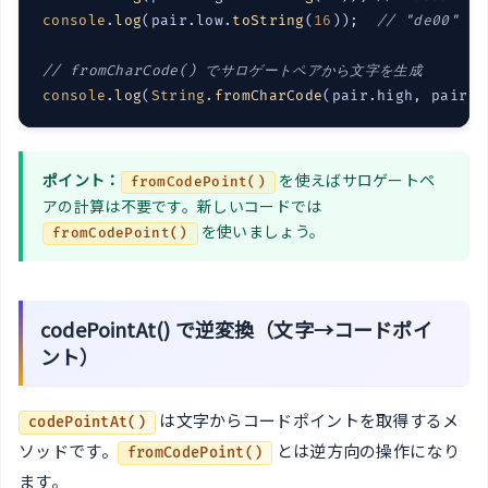
console
.
log
(pair.low.
toString
(
16
));  
// "de00"
// fromCharCode() でサロゲートペアから文字を生成
console
.
log
(
String
.
fromCharCode
(pair.high, pair.l
ポイント：
を使えばサロゲートペ
fromCodePoint()
アの計算は不要です。新しいコードでは
を使いましょう。
fromCodePoint()
codePointAt() で逆変換（文字→コードポイ
ント）
は文字からコードポイントを取得するメ
codePointAt()
ソッドです。
とは逆方向の操作になり
fromCodePoint()
ます。