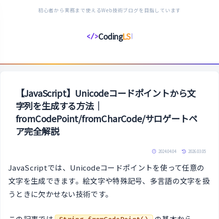
初心者から実務まで使えるWeb技術ブログを目指しています
Coding
LS
</>
コ
ー
デ
ィ
ン
【JavaScript】Unicodeコードポイントから文
グ
字列を生成する方法｜
ラ
fromCodePoint/fromCharCode/サロゲートペ
イ
ア完全解説
フ
ス
2024.04.04
2026.03.05
タ
JavaScriptでは、Unicodeコードポイントを使って任意の
イ
文字を生成できます。絵文字や特殊記号、多言語の文字を扱
ル
うときに欠かせない技術です。
この記事では
の基本から、