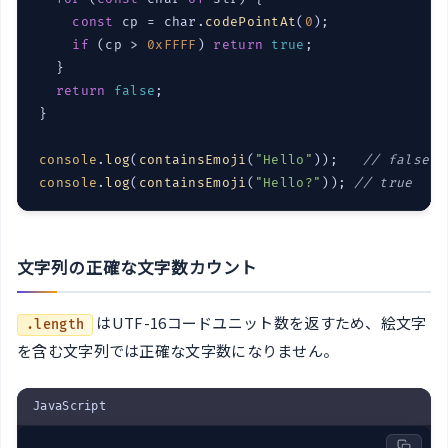
const
 cp = char.
codePointAt
(
0
);

if
 (cp > 
0xFFFF
) 
return
true
;

  }

return
false
;

}

console
.
log
(
containsEmoji
(
"Hello"
));   
// false
console
.
log
(
containsEmoji
(
"Hello?"
)); 
// true
文字列の正確な文字数カウント
はUTF-16コードユニット数を返すため、絵文字
.length
を含む文字列では正確な文字数になりません。
JavaScript