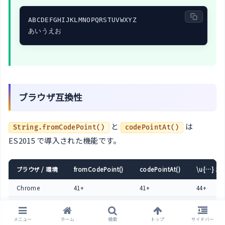
ABCDEFGHIJKLMNOPQRSTUVWXYZ

あいうえお
ブラウザ互換性
と
は
String.fromCodePoint()
codePointAt()
ES2015 で導入された機能です。
ブラウザ / 環境
fromCodePoint()
codePointAt()
\u{…} 
Chrome
41+
41+
44+
Firefox
29+
29+
40+
メニュー
ホーム
検索
トップ
サイドバー
Safari
9+
9+
9+