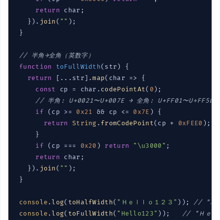
return
 char;

  }).
join
(
""
);

}

// 半角→全角（英数字）
function
toFullWidth
(
str
) 
{

return
 [...str].
map
(
char
 =>
 {

const
 cp = char.
codePointAt
(
0
);

// 半角: U+0021〜U+007E → 全角: U+FF01〜U+FF5E
if
 (cp >= 
0x21
 && cp <= 
0x7E
) {

return
String
.
fromCodePoint
(cp + 
0xFEE0
);

    }

if
 (cp === 
0x20
) 
return
"\u3000"
;

return
 char;

  }).
join
(
""
);

}

console
.
log
(
toHalfWidth
(
"Ｈｅｌｌｏ１２３"
)); 
// "He
console
.
log
(
toFullWidth
(
"Hello123"
));   
// "Ｈｅ