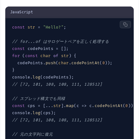
JavaScript
const
str
 = 
"Hello?"
;

// for...of はサロゲートペアを正しく処理する
const
for
 (
const
char
of
str
) {

  codePoints.
push
(
char
.
codePointAt
(
0
));

}

console.
log
// [72, 101, 108, 108, 111, 128512]
// スプレッド構文でも同様
const
 cps = [...
str
].
map
(c => c.
codePointAt
(
0
));

console.
log
// [72, 101, 108, 108, 111, 128512]
// 元の文字列に復元