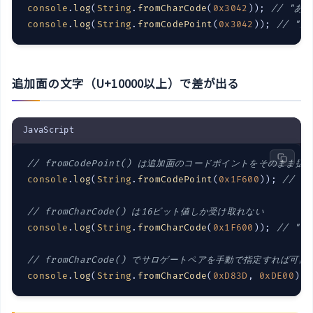
console
.
log
(
String
.
fromCharCode
(
0x3042
)); 
// "あ"
console
.
log
(
String
.
fromCodePoint
(
0x3042
)); 
// "あ
追加面の文字（U+10000以上）で差が出る
JavaScript
// fromCodePoint() は追加面のコードポイントをそのまま扱
console
.
log
(
String
.
fromCodePoint
(
0x1F600
)); 
// "
// fromCharCode() は16ビット値しか受け取れない
console
.
log
(
String
.
fromCharCode
(
0x1F600
)); 
// "
// fromCharCode() でサロゲートペアを手動で指定すれば可能
console
.
log
(
String
.
fromCharCode
(
0xD83D
, 
0xDE00
));