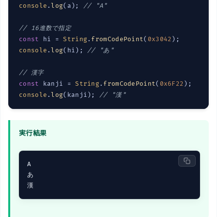
console
.
log
(a); 
// "A"
// 16進数で指定
const
 hi = 
String
.
fromCodePoint
(
0x3042
console
.
log
(hi); 
// "あ"
// 漢字
const
 kanji = 
String
.
fromCodePoint
(
0x6F22
console
.
log
(kanji); 
// "漢"
実行結果
A

あ

漢