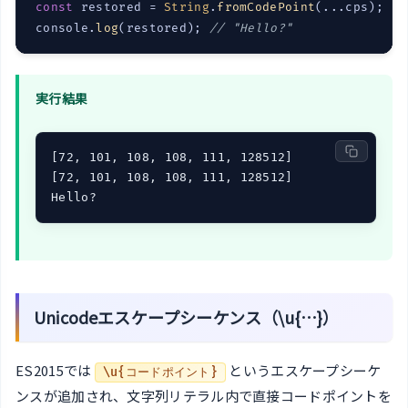
const
 restored = 
String
.
fromCodePoint
(...cps);

console.
log
(restored); 
// "Hello?"
実行結果
[72, 101, 108, 108, 111, 128512]

[72, 101, 108, 108, 111, 128512]

Hello?
Unicodeエスケープシーケンス（\u{…}）
ES2015では
というエスケープシーケ
\u{コードポイント}
ンスが追加され、文字列リテラル内で直接コードポイントを