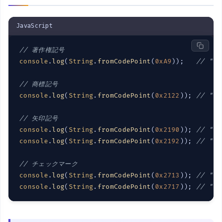
JavaScript
// 著作権記号
console
.
log
(
String
.
fromCodePoint
(
0xA9
));   
// "©"
// 商標記号
console
.
log
(
String
.
fromCodePoint
(
0x2122
)); 
// "™"
// 矢印記号
console
.
log
(
String
.
fromCodePoint
(
0x2190
)); 
// "←"
console
.
log
(
String
.
fromCodePoint
(
0x2192
)); 
// "→"
// チェックマーク
console
.
log
(
String
.
fromCodePoint
(
0x2713
)); 
// "✓"
console
.
log
(
String
.
fromCodePoint
(
0x2717
)); 
// "✗