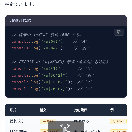
指定できます。
JavaScript
// 従来の \uXXXX 形式（BMP のみ）
console
.
log
(
"\u0041"
);   
// "A"
console
.
log
(
"\u3042"
);   
// "あ"
// ES2015 の \u{XXXXX} 形式（追加面にも対応）
console
.
log
(
"\u{41}"
);     
// "A"
console
.
log
(
"\u{3042}"
);   
// "あ"
console
.
log
(
"\u{1F600}"
);  
// "?"
console
.
log
(
"\u{20BB7}"
);  
// "?"
形式
構文
対応範囲
例
従来形式
BMP のみ
→ 
\uXXXX
\u0041
ES2015形式
全コードポイント