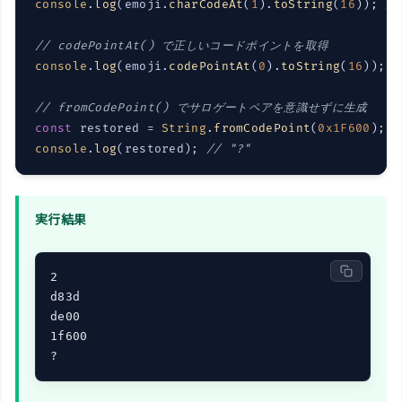
console
.
log
(emoji.
charCodeAt
(
1
).
toString
(
16
)); 
/
// codePointAt() で正しいコードポイントを取得
console
.
log
(emoji.
codePointAt
(
0
).
toString
(
16
)); 
/
// fromCodePoint() でサロゲートペアを意識せずに生成
const
 restored = 
String
.
fromCodePoint
(
0x1F600
console
.
log
(restored); 
// "?"
実行結果
2

d83d

de00

1f600

?