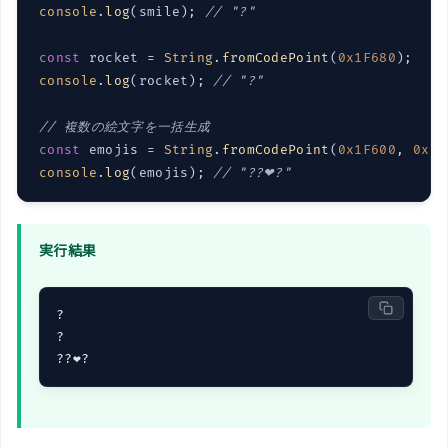
console
.
log
(smile); 
// "?"
const
 rocket = 
String
.
fromCodePoint
(
0x1F680
console
.
log
(rocket); 
// "?"
// 複数の絵文字を一括生成
const
 emojis = 
String
.
fromCodePoint
(
0x1F600
, 
0x1F
console
.
log
(emojis); 
// "??❤?"
実行結果
?

?

??❤?