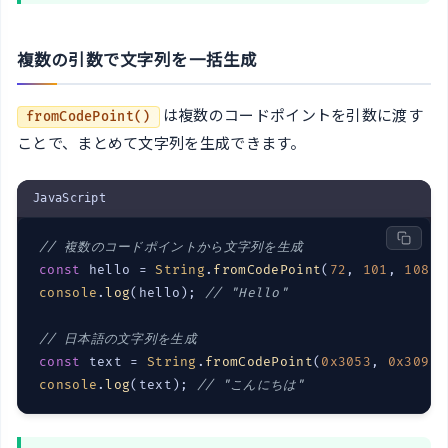
複数の引数で文字列を一括生成
は複数のコードポイントを引数に渡す
fromCodePoint()
ことで、まとめて文字列を生成できます。
JavaScript
// 複数のコードポイントから文字列を生成
const
 hello = 
String
.
fromCodePoint
(
72
, 
101
, 
108
, 
console
.
log
(hello); 
// "Hello"
// 日本語の文字列を生成
const
 text = 
String
.
fromCodePoint
(
0x3053
, 
0x3093
,
console
.
log
(text); 
// "こんにちは"