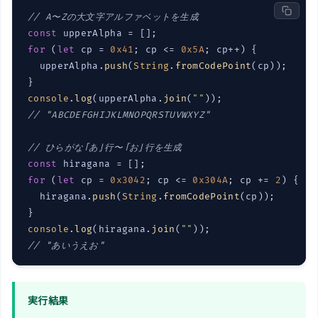
// A〜Zの大文字アルファベットを生成
const
for
 (
let
 cp = 
0x41
; cp <= 
0x5A
; cp++) {

  upperAlpha.
push
(
String
.
fromCodePoint
(cp));

console
.
log
(upperAlpha.
join
(
""
// "ABCDEFGHIJKLMNOPQRSTUVWXYZ"
// ひらがな「あ」行〜「お」行を生成
const
for
 (
let
 cp = 
0x3042
; cp <= 
0x304A
; cp += 
2
) {

  hiragana.
push
(
String
.
fromCodePoint
(cp));

console
.
log
(hiragana.
join
(
""
// "あいうえお"
実行結果