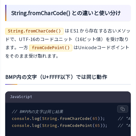
String.fromCharCode() との違いと使い分け
は ES1 から存在する古いメソッ
String.fromCharCode()
ドで、UTF-16のコードユニット（16ビット値）を受け取り
ます。一方
はUnicodeコードポイント
fromCodePoint()
をそのまま受け取れます。
BMP内の文字（U+FFFF以下）では同じ動作
JavaScript
// BMP内の文字は同じ結果
console
.
log
(
String
.
fromCharCode
(
65
));     
// "A"
console
.
log
(
String
.
fromCodePoint
(
65
));    
// "A"