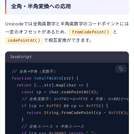
全角・半角変換への応用
Unicodeでは全角英数字と半角英数字のコードポイントには
一定のオフセットがあるため、
と
fromCodePoint()
で相互変換ができます。
codePointAt()
JavaScript
// 全角→半角（英数字）
function
toHalfWidth
(
str
) 
{

return
 [...str].
map
(
char
 =>
 {

const
 cp = char.
codePointAt
(
0
);

// 全角英数字: U+FF01〜U+FF5E → 半角: U+0021〜U+0
if
 (cp >= 
0xFF01
 && cp <= 
0xFF5E
) {

return
String
.
fromCodePoint
(cp - 
0xFEE0
);

    }

// 全角スペース → 半角スペース
if
 (cp === 
0x3000
) 
return
" "
;
