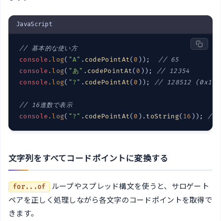
JavaScript
// 基本的な使い方
console
.
log
(
"A"
.
codePointAt
(
0
));  
// 65
console
.
log
(
"あ"
.
codePointAt
(
0
)); 
// 12354
console
.
log
(
"?"
.
codePointAt
(
0
)); 
// 128512 (0x1F6
// 16進数で表示
console
.
log
(
"?"
.
codePointAt
(
0
).
toString
(
16
)); 
// 
文字列をすべてコードポイントに変換する
ループやスプレッド構文を使うと、サロゲート
for...of
ペアを正しく処理しながら各文字のコードポイントを取得で
きます。