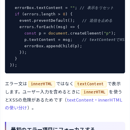
  errorBox.textContent = 
""
; 
// 表示をリセット
if
 (errors.length > 
0
) {

    event.preventDefault();   
// 送信を止める
    errors.forEach(
(
msg
) =>
 {

const
 p = 
document
.createElement(
"p"
);

      p.textContent = msg;    
// textContentでXS
      errorBox.appendChild(p);

    });

  }

});
エラー文は
ではなく
で表示
innerHTML
textContent
します。ユーザー入力を含めるときに
を使う
innerHTML
とXSSの危険があるためです（
textContent・innerHTML
の使い分け
）。
最初のエラー項目にフォーカスする