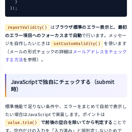
  }

});
は
ブラウザ標準のエラー表示と、最初
reportValidity()
のエラー項目へのフォーカスまで自動
で行います。メッセー
ジを自作したいときは
を使います
setCustomValidity()
（メールの形式チェックの詳細は
メールアドレスをチェック
する方法
を参照）。
JavaScriptで独自にチェックする（submit
時）
標準機能で足りない条件や、エラーをまとめて自前で表示し
たい場合はJavaScriptで実装します。ポイントは
で前後の空白を除いてから判定する
ことで
value.trim()
す。空白だけの入力を「入力済み」と誤判定しないためで