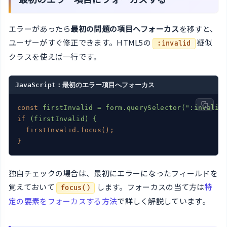
エラーがあったら
最初の問題の項目へフォーカス
を移すと、
ユーザーがすぐ修正できます。HTML5の
疑似
:invalid
クラスを使えば一行です。
JavaScript：最初のエラー項目へフォーカス
const
firstInvalid = form.querySelector(":invalid
if
(firstInvalid) {
firstInvalid.focus();
}
独自チェックの場合は、最初にエラーになったフィールドを
覚えておいて
します。フォーカスの当て方は
特
focus()
定の要素をフォーカスする方法
で詳しく解説しています。