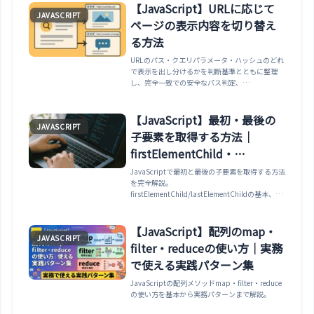
【JavaScript】URLに応じて
JAVASCRIPT
ページの表示内容を切り替え
る方法
URLのパス・クエリパラメータ・ハッシュのどれ
で表示を出し分けるかを判断基準とともに整理
し、完全一致での安全なパス判定、
URLSearchParams、hashchange/popstateでの
再判定、JavaScript無効時のフォールバックまで
実装コードで解説します。
【JavaScript】最初・最後の
JAVASCRIPT
子要素を取得する方法｜
firstElementChild・
lastElementChild・firstChild
JavaScriptで最初と最後の子要素を取得する方法
を完全解説。
との違い・CSS :first-child ま
firstElementChild/lastElementChildの基本、
で解説
firstChild/lastChildとの違い（テキストノード問
題）、children[0]とchildren[length-1]、
querySelector(:first-child/:last-child)、子要素
【JavaScript】配列のmap・
JAVASCRIPT
が存在しない場合のnullチェック、CSSの:first-
filter・reduceの使い方｜実務
child/:last-child/:first-of-type/:last-of-typeと
の使い分け、リストの先頭/末尾操作・テーブル
で使える実践パターン集
のヘッダー/フッター取得・パンくずリストの実
JavaScriptの配列メソッドmap・filter・reduce
務パターンまで網羅。
の使い方を基本から実務パターンまで解説。