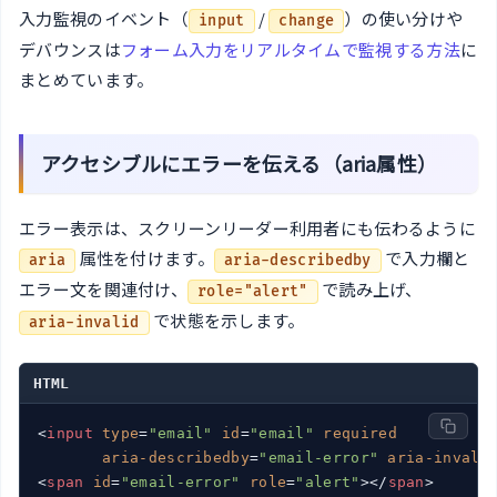
入力監視のイベント（
/
）の使い分けや
input
change
デバウンスは
フォーム入力をリアルタイムで監視する方法
に
まとめています。
アクセシブルにエラーを伝える（aria属性）
エラー表示は、スクリーンリーダー利用者にも伝わるように
属性を付けます。
で入力欄と
aria
aria-describedby
エラー文を関連付け、
で読み上げ、
role="alert"
で状態を示します。
aria-invalid
HTML
<
input
type
=
"email"
id
=
"email"
required
aria-describedby
=
"email-error"
aria-invali
<
span
id
=
"email-error"
role
=
"alert"
>
</
span
>