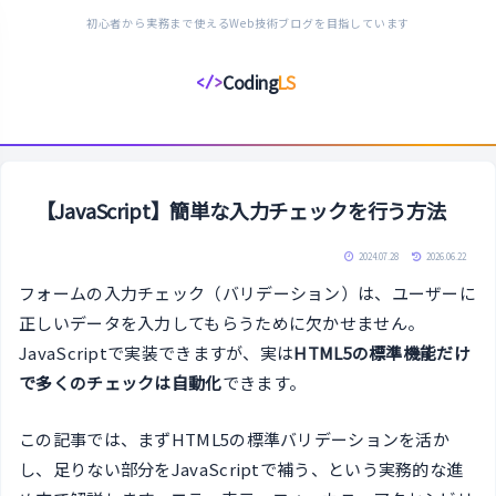
初心者から実務まで使えるWeb技術ブログを目指しています
Coding
LS
</>
コ
ー
デ
ィ
ン
【JavaScript】簡単な入力チェックを行う方法
グ
ラ
2024.07.28
2026.06.22
イ
フォームの入力チェック（バリデーション）は、ユーザーに
フ
正しいデータを入力してもらうために欠かせません。
ス
JavaScriptで実装できますが、実は
HTML5の標準機能だけ
タ
で多くのチェックは自動化
できます。
イ
ル
この記事では、まずHTML5の標準バリデーションを活か
し、足りない部分をJavaScriptで補う、という実務的な進