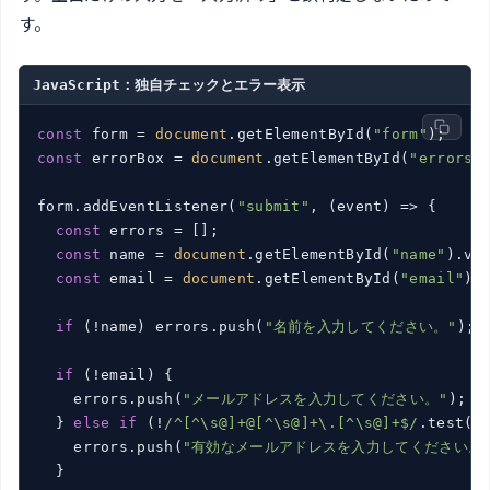
す。
JavaScript：独自チェックとエラー表示
const
 form = 
document
.getElementById(
"form"
const
 errorBox = 
document
.getElementById(
"errors"
)
form.addEventListener(
"submit"
, 
(
event
) =>
 {

const
 errors = [];

const
 name = 
document
.getElementById(
"name"
).val
const
 email = 
document
.getElementById(
"email"
).v
if
 (!name) errors.push(
"名前を入力してください。"
);

if
 (!email) {

    errors.push(
"メールアドレスを入力してください。"
);

  } 
else
if
 (!
/^[^\s@]+@[^\s@]+\.[^\s@]+$/
.test(em
    errors.push(
"有効なメールアドレスを入力してください。
  }
