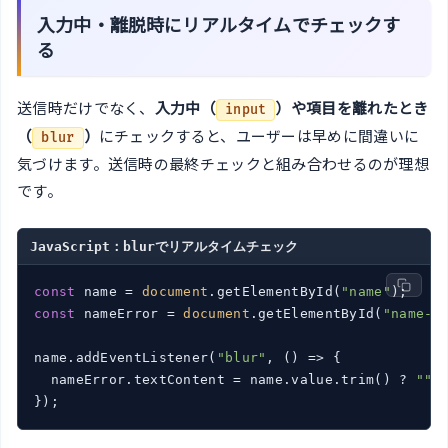
入力中・離脱時にリアルタイムでチェックす
る
送信時だけでなく、
入力中（
）や項目を離れたとき
input
（
）
にチェックすると、ユーザーは早めに間違いに
blur
気づけます。送信時の最終チェックと組み合わせるのが理想
です。
JavaScript：blurでリアルタイムチェック
const
 name = 
document
.getElementById(
"name"
const
 nameError = 
document
.getElementById(
"name-e
name.addEventListener(
"blur"
, 
()
 =>
 {

  nameError.textContent = name.value.trim() ? 
""
 
});