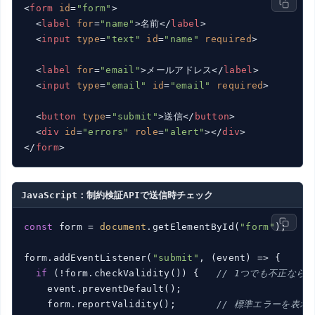
<
form
id
=
"form"
>
<
label
for
=
"name"
>
名前
</
label
>
<
input
type
=
"text"
id
=
"name"
required
>
<
label
for
=
"email"
>
メールアドレス
</
label
>
<
input
type
=
"email"
id
=
"email"
required
>
<
button
type
=
"submit"
>
送信
</
button
>
<
div
id
=
"errors"
role
=
"alert"
>
</
div
>
</
form
>
JavaScript：制約検証APIで送信時チェック
const
 form = 
document
.getElementById(
"form"
);

form.addEventListener(
"submit"
, 
(
event
) =>
 {

if
 (!form.checkValidity()) {   
// 1つでも不正なら
    event.preventDefault();

    form.reportValidity();       
// 標準エラーを表