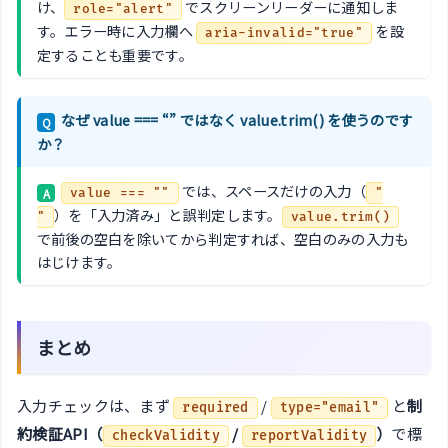
け、
でスクリーンリーダーに通知しま
role="alert"
す。エラー時に入力欄へ
を設
aria-invalid="true"
定することも重要です。
なぜ value === “” ではなく value.trim() を使うのです
Q
か？
では、スペースだけの入力（
A
value === ""
"
）を「入力済み」と誤判定します。
"
value.trim()
で前後の空白を除いてから判定すれば、空白のみの入力も
はじけます。
まとめ
入力チェックは、まず
/
と
制
required
type="email"
約検証API（
/
）
で標
checkValidity
reportValidity