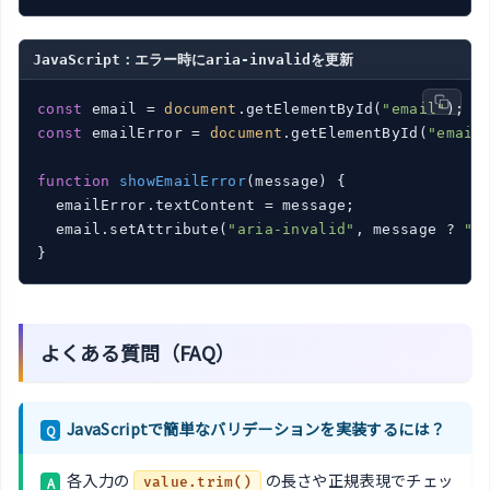
JavaScript：エラー時にaria-invalidを更新
const
 email = 
document
.getElementById(
"email"
const
 emailError = 
document
.getElementById(
"email
function
showEmailError
(
message
) 
{

  emailError.textContent = message;

  email.setAttribute(
"aria-invalid"
, message ? 
"t
}
よくある質問（FAQ）
JavaScriptで簡単なバリデーションを実装するには？
Q
各入力の
の長さや正規表現でチェッ
A
value.trim()