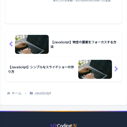
実行される挙動・attributeOldValueでの変更前
の値・takeRecords・自己トリガーによる無限ル
ープの対策・Event Delegationとの使い分けまで
解説します。
【JavaScript】特定の要素をフォーカスする方
法
【JavaScript】シンプルなスライドショーの作
り方
ホーム
JavaScript
Coding
LS
</>