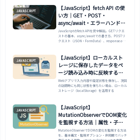
【JavaScript】fetch API の使
JAVASCRIPT
い方｜GET・POST・
async/await・エラーハンドリ
ング・AbortController・実務
JavaScriptのfetch APIを完全解説。GETリクエ
ストの基本、async/awaitでの書き方、POSTリ
パターンまで解説
クエスト（JSON・FormData）、response.ok
によるHTTPエラーの正しい検出、
try/catch/finallyのエラーハンドリング、
AbortControllerによるリクエストキャンセルと
【JavaScript】ローカルスト
JAVASCRIPT
タイムアウト、レスポンスの型（json・text・
レージに保存したデータをペ
blob）、CORS・credentials・headers、APIデ
ータの取得と表示・フォーム送信・ファイルアッ
ージ読み込み時に反映する方
プロードの実務パターンまで網羅。
法
Webアプリで入力内容や設定状態を保存し、次回
の訪問時にも同じ状態を保ちたい場合、ローカル
ストレージ（localStorage）を活用する
【JavaScript】
JAVASCRIPT
MutationObserverでDOM変化
を監視する方法｜属性・子要
素・非同期バッチ・無限ルー
MutationObserverでDOMの変化を監視する方法
を、基本構文・監視オプション・非同期でバッチ
プ対策まで