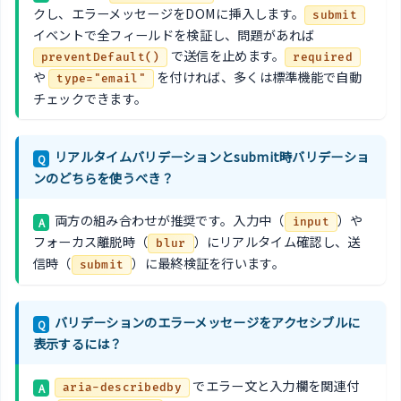
クし、エラーメッセージをDOMに挿入します。
submit
イベントで全フィールドを検証し、問題があれば
で送信を止めます。
preventDefault()
required
や
を付ければ、多くは標準機能で自動
type="email"
チェックできます。
リアルタイムバリデーションとsubmit時バリデーショ
Q
ンのどちらを使うべき？
両方の組み合わせが推奨です。入力中（
）や
A
input
フォーカス離脱時（
）にリアルタイム確認し、送
blur
信時（
）に最終検証を行います。
submit
バリデーションのエラーメッセージをアクセシブルに
Q
表示するには？
でエラー文と入力欄を関連付
A
aria-describedby