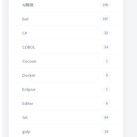
AI開発
106
bat
197
C#
53
COBOL
24
Cocoon
1
Docker
8
Eclipse
1
Editor
6
Git
64
gulp
18