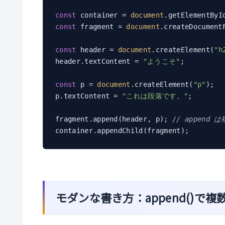
const
 container = 
document
.getElementByI
const
 fragment = 
document
.createDocumentF
const
 header = 
document
.createElement(
"h
header.textContent = 
"ようこそ"
;

const
 p = 
document
.createElement(
"p"
);

p.textContent = 
"これは段落です。"
;

fragment.append(header, p); 
// append
container.appendChild(fragment);
モダンな書き方：append()で複