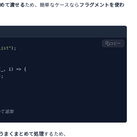
めて渡せる
ため、簡単なケースなら
フラグメントを使わ
コピー
List"
);

(
_, i
) =>
 {

);

めて追加
うまくまとめて処理
するため、