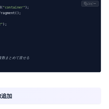
コピー
d(
"container"
ragment();

2"
);

 は複数まとめて渡せる
数追加