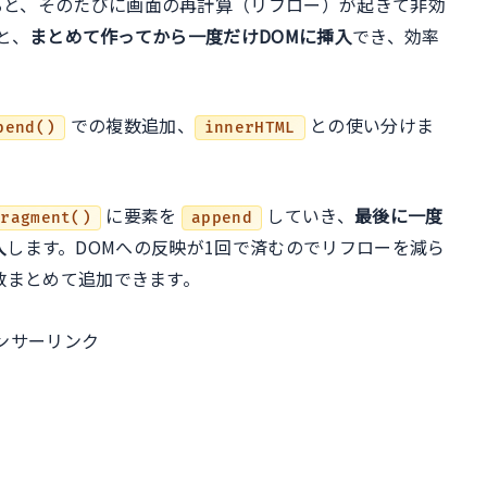
と、そのたびに画面の再計算（リフロー）が起きて非効
ル
と、
まとめて作ってから一度だけDOMに挿入
でき、効率
での複数追加、
との使い分けま
pend()
innerHTML
に要素を
していき、
最後に一度
Fragment()
append
入
します。DOMへの反映が1回で済むのでリフローを減ら
数まとめて追加できます。
ンサーリンク