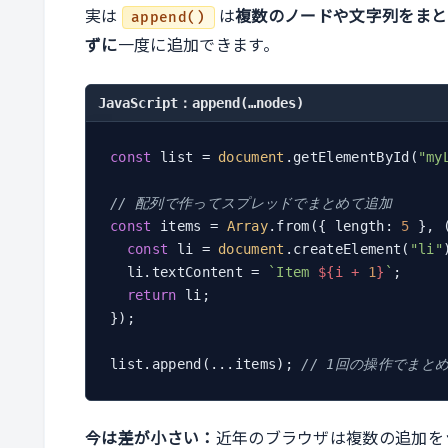
実は
は
複数のノードや文字列をまと
append()
ずに
一度に追加できます。
JavaScript：append(…nodes)
const
 list = 
document
.getElementById(
"my
// 配列で作ってスプレッドでまとめて追加
const
 items = 
Array
.from({ length: 
5
 }, 
const
 li = 
document
.createElement(
"li"
  li.textContent = 
`Item 
${i + 
1
}
`
;

return
 li;

});

list.append(...items); 
// 1回の操作でまと
今は差が小さい：
近年のブラウザは複数の追加を