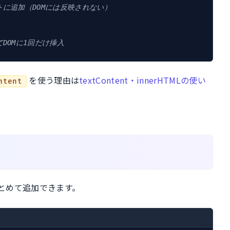
トに追加（DOMには反映されない）
てDOMに1回だけ挿入
を使う理由は
textContent・innerHTMLの使い
ntent
とめて追加できます。