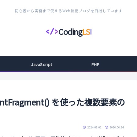
初心者から実務まで使えるWeb技術ブログを目指しています
Coding
LS
</>
コ
ー
デ
ィ
JavaScript
PHP
ン
グ
ラ
イ
umentFragment() を使った複数要素の
フ
ス
タ
2024.09.01
2026.06.24
イ