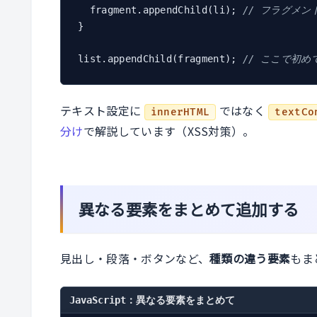
  fragment.appendChild(li); 
// フラグメン
}

list.appendChild(fragment); 
// ここで初め
テキスト設定に
ではなく
innerHTML
textCo
分け
で解説しています（XSS対策）。
異なる要素をまとめて追加する
見出し・段落・ボタンなど、
種類の違う要素
もま
JavaScript：異なる要素をまとめて