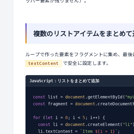
ッパー要素が残りません）。
複数のリストアイテムをまとめて
ループで作った要素をフラグメントに集め、最後
で安全に設定します。
textContent
JavaScript：リストをまとめて追加
const
 list = 
document
.getElementById(
"my
const
 fragment = 
document
.createDocumentF
for
 (
let
 i = 
0
; i < 
5
; i++) {

const
 li = 
document
.createElement(
"li"
  li.textContent = 
`Item 
${i + 
1
}
`
;
