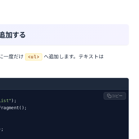
追加する
に一度だけ
へ追加します。テキストは
<ul>
コピー
List"
ragment();

);
