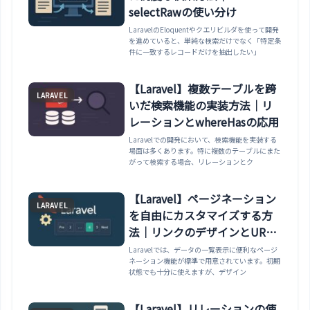
selectRawの使い分け
LaravelのEloquentやクエリビルダを使って開発
を進めていると、単純な検索だけでなく「特定条
件に一致するレコードだけを抽出したい」
【Laravel】複数テーブルを跨
LARAVEL
いだ検索機能の実装方法｜リ
レーションとwhereHasの応用
Laravelでの開発において、検索機能を実装する
場面は多くあります。特に複数のテーブルにまた
がって検索する場合、リレーションとク
【Laravel】ページネーション
LARAVEL
を自由にカスタマイズする方
法｜リンクのデザインとURL
制御
Laravelでは、データの一覧表示に便利なページ
ネーション機能が標準で用意されています。初期
状態でも十分に使えますが、デザイン
【Laravel】リレーションの使