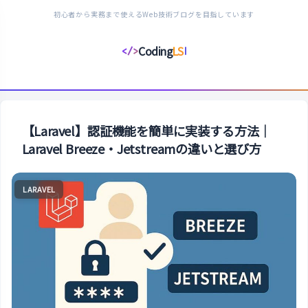
初心者から実務まで使えるWeb技術ブログを目指しています
Coding
LS
</>
コ
ー
デ
ィ
ン
【Laravel】認証機能を簡単に実装する方法｜
グ
Laravel Breeze・Jetstreamの違いと選び方
ラ
イ
LARAVEL
フ
ス
タ
イ
ル