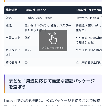
比較項目
Laravel Breeze
Laravel Jetstream
対応UI
Blade、Vue、React
Livewire、Inertia（V
機能
最小限（ログイン、登録、パスワー
多機能（2FA、API、
ドリセットなど）
能など）
学習コスト
低め
やや高め（LivewireやIn
の知識が必要）
スクロールできます
カスタマイ
高い
やや低め（UIと構造が
ズ性
初心者向け
◎
△（中級者以上向け）
まとめ：用途に応じて最適な認証パッケージ
を選ぼう
Laravelでの認証機能は、公式パッケージを使うことで短時