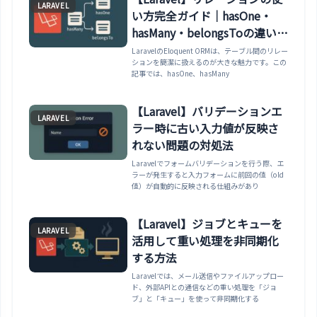
LARAVEL
い方完全ガイド｜hasOne・
hasMany・belongsToの違いと
使い分け
LaravelのEloquent ORMは、テーブル間のリレー
ションを簡潔に扱えるのが大きな魅力です。この
記事では、hasOne、hasMany
【Laravel】バリデーションエ
LARAVEL
ラー時に古い入力値が反映さ
れない問題の対処法
Laravelでフォームバリデーションを行う際、エ
ラーが発生すると入力フォームに前回の値（old
値）が自動的に反映される仕組みがあり
【Laravel】ジョブとキューを
LARAVEL
活用して重い処理を非同期化
する方法
Laravelでは、メール送信やファイルアップロー
ド、外部APIとの通信などの重い処理を「ジョ
ブ」と「キュー」を使って非同期化する