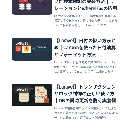
いだ検索機能の実装方法｜リ
レーションとwhereHasの応用
Laravelでの開発において、検索機能を実装する
場面は多くあります。特に複数のテーブルにまた
がって検索する場合、リレーションとク
【Laravel】日付の扱い方まと
LARAVEL
め｜Carbonを使った日付演算
とフォーマット方法
Laravelでは、日付や時間の操作にCarbonという
便利なライブラリが標準で組み込まれています。
この記事では、Carbonを活用した日付の取得
【Laravel】トランザクション
LARAVEL
とロック制御の正しい使い方
｜DBの同時更新を防ぐ実装例
Laravelで在庫管理やポイント加算などの処理を
扱う際に問題となるのが、同時リクエストによる
データの競合です。適切なロック制御や