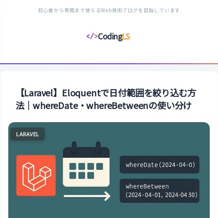
初心者から実務まで使えるWeb技術ブログを目指しています
Coding
LS
</>
コ
ー
デ
ィ
ン
【Laravel】Eloquentで日付範囲を絞り込む方
グ
法｜whereDate・whereBetweenの使い分け
ラ
イ
LARAVEL
フ
ス
タ
イ
ル