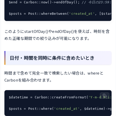
$end = Carbon::now()->endOfDay(); 
// 今日の23:59:59
$posts = Post::whereBetween(
'created_at'
, [$start
このようにstartOfDay()やendOfDay()を使えば、時刻を含
めた正確な期間での絞り込みが可能になります。
日付・時間を同時に条件に含めたいとき
時間まで含めて完全一致で検索したい場合は、whereと
Carbonを組み合わせます。
$datetime = Carbon::createFromFormat(
'Y-m-d H:i:s
$posts = Post::where(
'created_at'
, $datetime)->ge