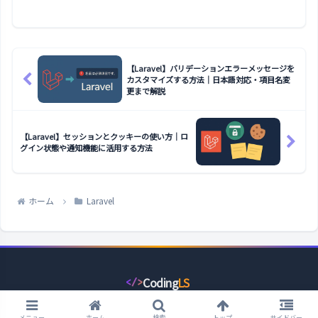
【Laravel】バリデーションエラーメッセージを
カスタマイズする方法｜日本語対応・項目名変
更まで解説
【Laravel】セッションとクッキーの使い方｜ロ
グイン状態や通知機能に活用する方法
ホーム
Laravel
Coding
LS
</>
コ
ー
© 2022 コーディングライフスタイル.
デ
ィ
メニュー
ホーム
検索
トップ
サイドバー