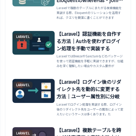
使い分け
Laravelで複数のテーブルにまたがる検索機能を
実装する際、Eloquentのリレーションを活用す
れば、クエリを簡潔に書くことができます
【Laravel】認証機能を自作す
LARAVEL
る方法｜Authを使わずログイ
ン処理を手動で実装する
LaravelではBreezeやSanctumなどのパッケージ
を使って認証機能を手軽に実装できますが、仕組
みを深く理解したい場合やカスタム要件が
【Laravel】ログイン後のリダ
LARAVEL
イレクト先を動的に変更する
方法｜ユーザー属性別に分岐
Laravelでログイン処理を実装する際、ログイン
後のリダイレクト先をユーザーの属性によって変
えたいというケースは多くあります。た
【Laravel】複数テーブルを跨
LARAVEL