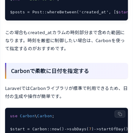
$posts = Post::whereBetween('created_at', [$
start
この場合もcreated_atカラムの時刻部分まで含めた範囲に
なります。時刻を厳密に制御したい場合は、Carbonを使っ
て指定するのがおすすめです。
Carbonで柔軟に日付を指定する
LaravelではCarbonライブラリが標準で利用できるため、日
付の生成や操作が簡単です。
use
Carbon
\
Carbon
;

$start = Carbon::now()->subDays(
7
)->startOfDay();