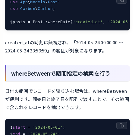
use
App
\
Models
\
Post
use
Carbon
\
Carbon
;

$posts = Post::whereDate(
'created_at'
, 
'2024-05-2
created_atの時刻は無視され、「2024-05-24 00:00:00 ～
2024-05-24 23:59:59」の範囲が対象になります。
whereBetweenで期間指定の検索を行う
日付の範囲でレコードを絞り込む場合は、whereBetween
が便利です。開始日と終了日を配列で渡すことで、その範囲
に含まれるレコードを抽出できます。
$
start
 = 
'2024-05-01'
;

$
end
 = 
'2024-05-24'
;
