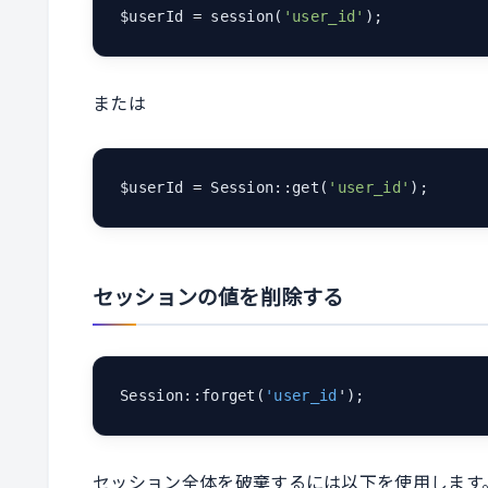
$userId = session(
'user_id'
);
または
$userId = Session::get(
'user_id'
);
セッションの値を削除する
Session::forget(
'user_id
');
セッション全体を破棄するには以下を使用します