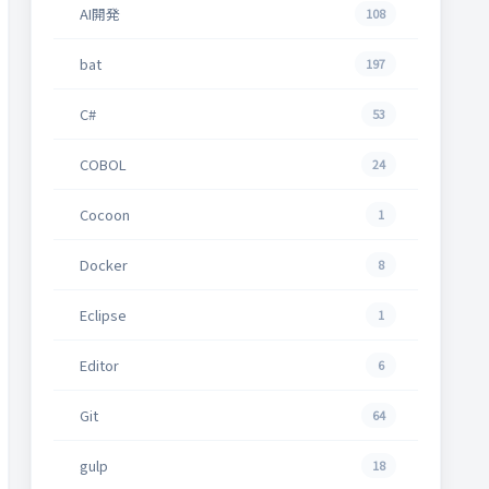
AI開発
108
bat
197
C#
53
COBOL
24
Cocoon
1
Docker
8
Eclipse
1
Editor
6
Git
64
gulp
18