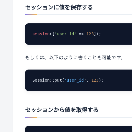
セッションに値を保存する
session
([
'user_id'
 => 
123
]);
もしくは、以下のように書くことも可能です。
Session::put(
'user_id
', 
123
);
セッションから値を取得する