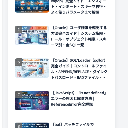
impdp）完全ガイド｜エクスポー
ト・インポート・スキーマ移行・
よく使うパラメータまで解説
【Oracle】ユーザ権限を確認する
方法完全ガイド｜システム権限・
ロール・オブジェクト権限・スキ
ーマ別・全SQL一覧
【Oracle】SQL*Loader（sqlldr）
完全ガイド｜コントロールファイ
ル・APPEND/REPLACE・ダイレク
トパスロード・BADファイル・エ
ラー対処まで解説
【JavaScript】「is not defined」
エラーの原因と解決方法｜
ReferenceError完全解説
【bat】バッチファイルで