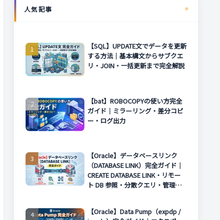
人気記事
【SQL】UPDATE文でデータを更新
する方法｜基本構文からサブクエ
リ・JOIN・一括更新まで完全解説
【bat】ROBOCOPYの使い方完全
ガイド｜ミラーリング・差分コピ
ー・ログ出力
【Oracle】データベースリンク
（DATABASE LINK）完全ガイド｜
CREATE DATABASE LINK・リモー
ト DB 参照・分散クエリ・管理方
法まで解説
【Oracle】Data Pump（expdp /