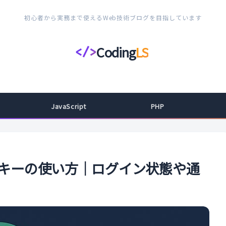
初心者から実務まで使えるWeb技術ブログを目指しています
Coding
LS
</>
コ
ー
デ
ィ
JavaScript
PHP
ン
グ
ラ
イ
クッキーの使い方｜ログイン状態や通
フ
ス
タ
イ