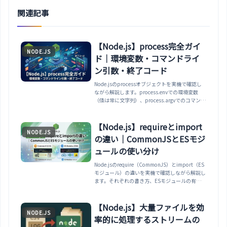
関連記事
【Node.js】process完全ガイ
NODE.JS
ド｜環境変数・コマンドライ
ン引数・終了コード
Node.jsのprocessオブジェクトを実機で確認し
ながら解説します。process.envでの環境変数
（値は常に文字列）、process.argvでのコマンド
ライン引数（argv[2]が最初の引数）、
process.exitとexitCodeでの終了コード、
platform/version/cwd、標準入出力とシグナル
【Node.js】requireとimport
NODE.JS
まで整理します。
の違い｜CommonJSとESモジ
ュールの使い分け
Node.jsのrequire（CommonJS）とimport（ES
モジュール）の違いを実機で確認しながら解説し
ます。それぞれの書き方、ESモジュールの有効化
（.mjsとtype:module）、ESMでは__dirnameが
使えずimport.meta.urlを使う点、import時の拡
張子必須、JSONの読み込み、CommonJSとの相
【Node.js】大量ファイルを効
NODE.JS
互運用、動的importまで整理します。
率的に処理するストリームの