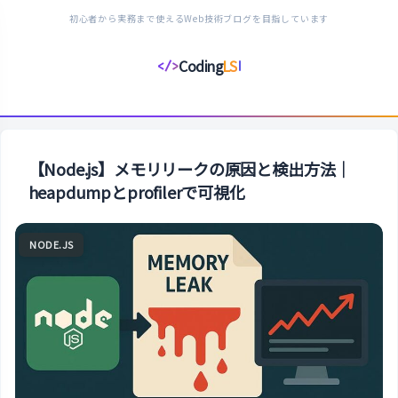
初心者から実務まで使えるWeb技術ブログを目指しています
Coding
LS
</>
コ
ー
デ
ィ
ン
【Node.js】メモリリークの原因と検出方法｜
グ
heapdumpとprofilerで可視化
ラ
イ
NODE.JS
フ
ス
タ
イ
ル