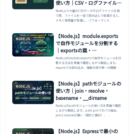
使い方｜CSV・ログファイルの
高速読み書き
Node.jsで大量のCSVデータやログファイルを扱
う際、ファイルを一括で読み込んで処理すると、
メモリ使用量が急増し、パフォーマンス
【Node.js】module.exports
NODE.JS
で自作モジュールを分割する
｜exportsの罠・
named/default
Node.jsのmodule.exportsで自作モジュールを分
割する方法を実機で確認しながら解説します。
requireでの読み込み、複数の値や単一の関数の
公開、module.exportsとexportsの違い、
exports=の再代入が効かない罠、requireのキャ
ッシュ、ESモジュールのexportとの対応まで整
【Node.js】pathモジュールの
NODE.JS
理します。
使い方｜join・resolve・
basename・__dirname
Node.jsのpathモジュールの使い方を実機で確認
しながら解説します。path.joinでのパス結合、
joinとresolveの違い（相対と絶対）、
basename/dirname/extnameでの分解、
path.parse、__dirnameを基準にした絶対パス
の作り方、OSの区切り文字とpath.posixまで整
【Node.js】Expressで最小の
NODE.JS