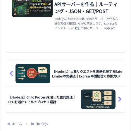
理します。
APIサーバーを作る｜ルーティ
ング・JSON・GET/POST
Node.jsのExpressで最小のAPIサーバーを作る方
法を実機で確認しながら解説します。expressの
インストールと数行で動くサーバー、app.getで
のルーティング、URLパラメータ（:id）とクエリ
（req.query）、express.jsonでのPOSTボディの
受け取り、res.jsonとステータスコード、ミドル
ウェアの基礎まで整理します。
【Node.js】大量リクエストを高速処理するRate
Limiterの実装法｜Express中間処理で防御力UP
【Node.js】Child Processを使った並列処理｜
CPUを活かすマルチプロセス設計
ホーム
Node.js