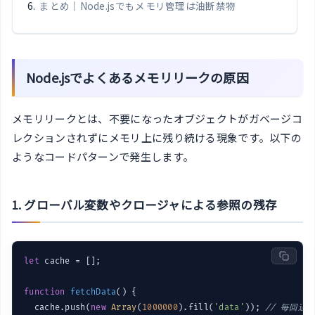
まとめ｜Node.jsでもメモリ管理は油断禁物
Node.jsでよくあるメモリリークの原因
メモリリークとは、不要になったオブジェクトがガベージコ
レクションされずにメモリ上に残り続ける現象です。以下の
ようなコードパターンで発生します。
1. グローバル変数やクロージャによる参照の残存
let
 cache = [];

function
fetchData
(
) 
{

  cache.push(
new
Array
(
1000000
).fill(
'data'
)); 
// 毎回追