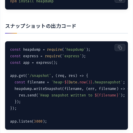
npm
install heapdump
スナップショットの出力コード
const
 heapdump = 
require
(
'heapdump'
const
 express = 
require
(
'express'
const
 app = express();

app.get(
'/snapshot'
, 
(
req, res
) =>
 {

const
 filename = 
`heap-
${
Date
.now()}
.heapsnapshot`
;

  heapdump.writeSnapshot(filename, 
(
err, filename
) =>
 {

    res.send(
`Heap snapshot written to 
${filename}
`
);

  });

});

app.listen(
3000
);