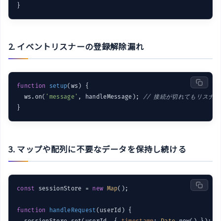
}
2. イベントリスナーの登録解除漏れ
function
setup
(
ws
) 
{

  ws.on(
'message'
, handleMessage); 
// 接続が切れてもリスナ
}
3. マップや配列に不要なデータを保持し続ける
const
 sessionStore = 
new
Map
();

function
handleRequest
(
userId
) 
{
