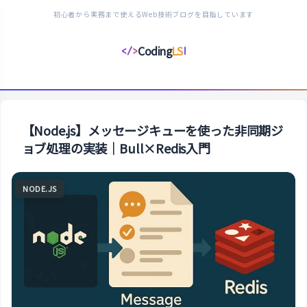
初心者から実務まで使えるWeb技術ブログを目指しています
Coding
LS
</>
コ
ー
デ
ィ
ン
【Node.js】メッセージキューを使った非同期ジ
グ
ョブ処理の実装｜Bull×Redis入門
ラ
イ
NODE.JS
フ
ス
タ
イ
ル