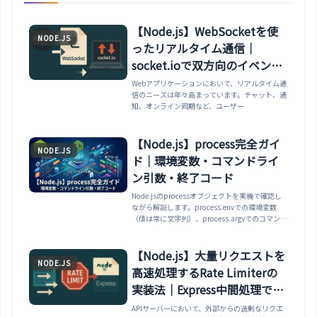
【Node.js】WebSocketを使
NODE.JS
ったリアルタイム通信｜
socket.ioで双方向のイベント
設計
Webアプリケーションにおいて、リアルタイム通
信のニーズは年々高まっています。チャット、通
知、オンライン同期など、ユーザー
【Node.js】process完全ガイ
NODE.JS
ド｜環境変数・コマンドライ
ン引数・終了コード
Node.jsのprocessオブジェクトを実機で確認し
ながら解説します。process.envでの環境変数
（値は常に文字列）、process.argvでのコマンド
ライン引数（argv[2]が最初の引数）、
process.exitとexitCodeでの終了コード、
platform/version/cwd、標準入出力とシグナル
【Node.js】大量リクエストを
NODE.JS
まで整理します。
高速処理するRate Limiterの
実装法｜Express中間処理で防
御力UP
APIサーバーにおいて、外部からの過剰なリクエ