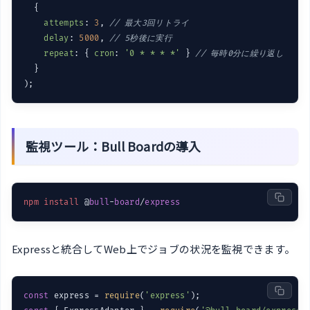
  {

attempts
: 
3
, 
// 最大3回リトライ
delay
: 
5000
, 
// 5秒後に実行
repeat
: { 
cron
: 
'0 * * * *'
 } 
// 毎時0分に繰り返し
  }

監視ツール：Bull Boardの導入
npm
install
 @
bull
-
board
/
express
Expressと統合してWeb上でジョブの状況を監視できます。
const
 express = 
require
(
'express'