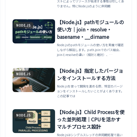
ストによってリソースが枯渇する事態は珍しくあ
りません。特にNode.jsのように非同期
【Node.js】pathモジュールの
NODE.JS
使い方｜join・resolve・
basename・__dirname
Node.jsのpathモジュールの使い方を実機で確認
しながら解説します。path.joinでのパス結合、
joinとresolveの違い（相対と絶対）、
basename/dirname/extnameでの分解、
path.parse、__dirnameを基準にした絶対パス
の作り方、OSの区切り文字とpath.posixまで整
【Node.js】指定したバージョ
NODE.JS
理します。
ンをインストールする方法
Node.jsを使って開発を進める際、特定のバージ
ョンをインストールしたいことがよくあります。
この記事では
【Node.js】Child Processを使
NODE.JS
った並列処理｜CPUを活かす
マルチプロセス設計
Node.jsはシングルスレッドの非同期処理で高い