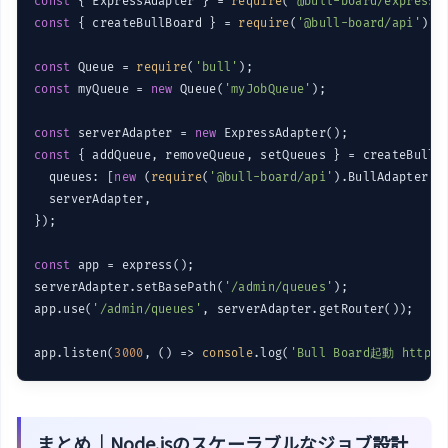
const
 { ExpressAdapter } = 
require
(
'@bull-board/express'
const
 { createBullBoard } = 
require
(
'@bull-board/api'
);

const
 Queue = 
require
(
'bull'
const
 myQueue = 
new
 Queue(
'myJobQueue'
);

const
 serverAdapter = 
new
const
 { addQueue, removeQueue, setQueues } = createBullBo
  queues: [
new
 (
require
(
'@bull-board/api'
).BullAdapter)(m
  serverAdapter,

});

const
 app = express();

serverAdapter.setBasePath(
'/admin/queues'
);

app.use(
'/admin/queues'
, serverAdapter.getRouter());

app.listen(
3000
, 
()
 =>
console
.log(
'Bull Board起動 http://
まとめ｜Node.jsのスケーラブルなジョブ設計