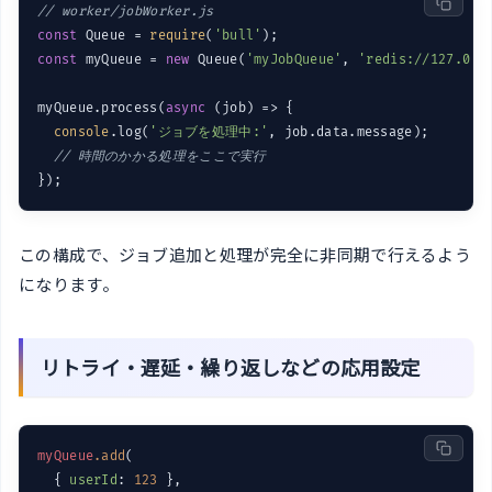
// worker/jobWorker.js
const
 Queue = 
require
(
'bull'
const
 myQueue = 
new
 Queue(
'myJobQueue'
, 
'redis://127.0.0
myQueue.process(
async
 (job) => {

console
.log(
'ジョブを処理中:'
, job.data.message);

// 時間のかかる処理をここで実行
この構成で、ジョブ追加と処理が完全に非同期で行えるよう
になります。
リトライ・遅延・繰り返しなどの応用設定
myQueue
.add
(

  { 
userId
: 
123
 },
