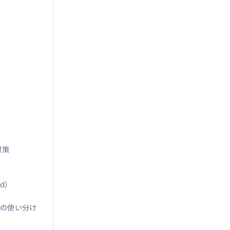
対策
od）
() の使い分け