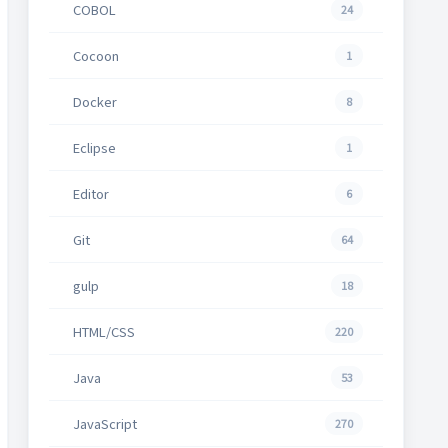
COBOL
24
Cocoon
1
Docker
8
Eclipse
1
Editor
6
Git
64
gulp
18
HTML/CSS
220
Java
53
JavaScript
270