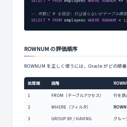
SELECT
 * 
FROM
 employees 
WHERE
ROWNUM
 <= 
-- 件数に 0 を指定: 行は返らないがテーブル構
SELECT
 * 
FROM
 employees 
WHERE
ROWNUM
 < 
1
ROWNUM の評価順序
ROWNUM を正しく使うには、Oracle がど
処理順
段階
ROWN
1
FROM（テーブルアクセス）
行を読
2
WHERE（フィルタ）
ROW
3
GROUP BY / HAVING
グルー