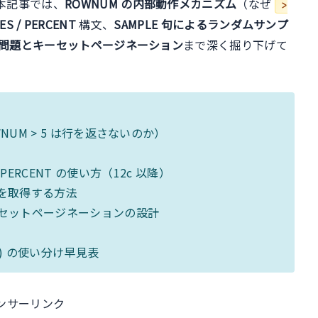
本記事では、
ROWNUM の内部動作メカニズム
（なぜ
>
ES / PERCENT
構文、
SAMPLE 句によるランダムサンプ
性能問題とキーセットページネーション
まで深く掘り下げて
NUM > 5 は行を返さないのか）
ES / PERCENT の使い方（12c 以降）
タを取得する方法
ーセットページネーションの設計
ER() の使い分け早見表
ンサーリンク