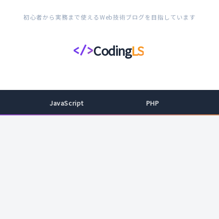
初心者から実務まで使えるWeb技術ブログを目指しています
Coding
LS
</>
コ
ー
デ
ィ
JavaScript
PHP
ン
グ
ラ
イ
フ
ス
タ
イ