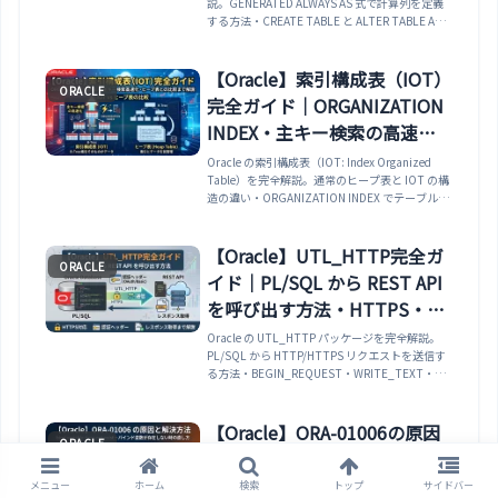
説。GENERATED ALWAYS AS 式で計算列を定義
キー・制限事項まで実例で解
する方法・CREATE TABLE と ALTER TABLE ADD
説
での追加・INSERT/UPDATE の制限と挙動・仮想
列へのインデックス作成（関数ベースインデック
スとの比較）・パーティションキーとしての利
【Oracle】索引構成表（IOT）
ORACLE
用・USER_TAB_COLS での確認・使用できない
完全ガイド｜ORGANIZATION
型や式の制限事項まで実例で解説します。
INDEX・主キー検索の高速
化・ヒープ表との比較まで解
Oracle の索引構成表（IOT: Index Organized
Table）を完全解説。通常のヒープ表と IOT の構
説
造の違い・ORGANIZATION INDEX でテーブルを
作成する方法・PCTTHRESHOLD と INCLUDING
句でオーバーフローセグメントを管理する方法・
主キーによるポイント検索を高速化できる仕組み
【Oracle】UTL_HTTP完全ガ
ORACLE
と適切なユースケース・二次索引（セカンダリイ
イド｜PL/SQL から REST API
ンデックス）の作成と論理ROWIDの特性まで実
例で解説します。
を呼び出す方法・HTTPS・認
証ヘッダー・レスポンス取得
Oracle の UTL_HTTP パッケージを完全解説。
PL/SQL から HTTP/HTTPS リクエストを送信す
まで解説
る方法・BEGIN_REQUEST・WRITE_TEXT・
GET_RESPONSE・READ_TEXT の基本的な使い
方・POST リクエストで JSON ボディを送信する
方法・Authorization ヘッダーによる API 認証・
【Oracle】ORA-01006の原因
ORACLE
HTTPS 接続に必要な Oracle ウォレットの設定・
と解決方法｜bind variable
タイムアウト設定と END_RESPONSE の正しい後
処理まで実例で解説します。
does not exist・バインド変数
メニュー
ホーム
検索
トップ
サイドバー