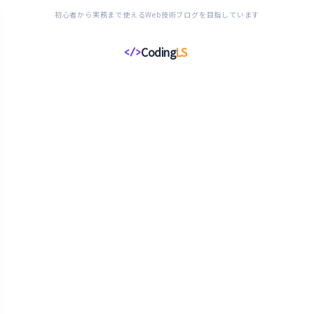
初心者から実務まで使えるWeb技術ブログを目指しています
Coding
LS
</>
コ
ー
デ
ィ
ン
グ
ラ
イ
フ
ス
タ
イ
ル