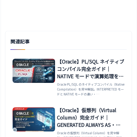
関連記事
【Oracle】PL/SQL ネイティブ
ORACLE
コンパイル完全ガイド｜
NATIVE モードで演算処理を高
速化・コンパイルモードの変
Oracle PL/SQL のネイティブコンパイル（Native
Compilation）を完全解説。INTERPRETED モー
更まで解説
ドと NATIVE モードの違い・
PLSQL_CODE_TYPE パラメータで NATIVE モー
ドに変更する方法・ALTER PROCEDURE / ALTER
PACKAGE を使って既存コードを NATIVE に再コ
【Oracle】仮想列（Virtual
ORACLE
ンパイルする手順・ネイティブコンパイルが効果
Column）完全ガイド｜
的な処理（数値演算・ループ）と効果が薄い処理
（SQL 主体）・
GENERATED ALWAYS AS・イ
DBA_PLSQL_OBJECT_SETTINGS でコンパイル
ンデックス・パーティション
Oracle の仮想列（Virtual Column）を完全解
モードを確認する方法まで解説します。