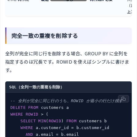
（数
上）
完全一致の重複を削除する
全列が完全に同じ行を削除する場合、GROUP BY に全列を
指定するのは冗長です。ROWID を使えばシンプルに書けま
す。
SQL（全列一致の重複を削除）
-- 全列が完全に同じ行のうち、ROWID が最小の行だけ残す
DELETE
FROM
WHERE
ROWID
 > (

SELECT
MIN
(
ROWID
) 
FROM
 customers b

WHERE
 a.customer_id = b.customer_id

AND
 a.email = b.email
