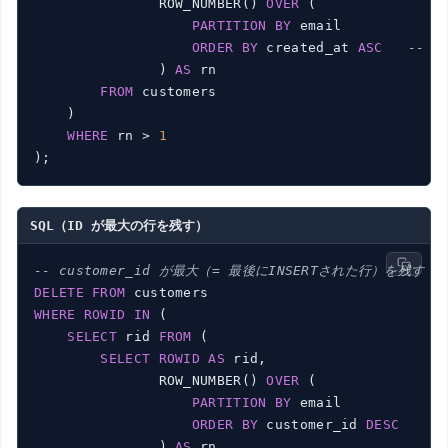
               ROW_NUMBER() 
OVER
 (

PARTITION
BY
 email

ORDER
BY
 created_at 
ASC
-- 
               ) 
AS
 rn

FROM
 customers

    )

WHERE
 rn > 
1
SQL（ID が最大の行を残す）
-- customer_id が最大（= 最後にINSERTされた行）を残す
DELETE
FROM
WHERE
ROWID
IN
 (

SELECT
 rid 
FROM
 (

SELECT
ROWID
AS
 rid,

               ROW_NUMBER() 
OVER
 (

PARTITION
BY
 email

ORDER
BY
 customer_id 
DESC
               ) 
AS
 rn
