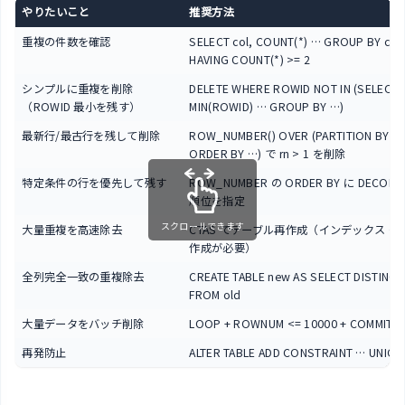
やりたいこと
推奨方法
重複の件数を確認
SELECT col, COUNT(*) … GROUP BY col
HAVING COUNT(*) >= 2
シンプルに重複を削除
DELETE WHERE ROWID NOT IN (SELECT
（ROWID 最小を残す）
MIN(ROWID) … GROUP BY …)
最新行/最古行を残して削除
ROW_NUMBER() OVER (PARTITION BY …
ORDER BY …) で rn > 1 を削除
特定条件の行を優先して残す
ROW_NUMBER の ORDER BY に DECOD
順位を指定
スクロールできます
大量重複を高速除去
CTAS でテーブル再作成（インデックス・
作成が必要）
全列完全一致の重複除去
CREATE TABLE new AS SELECT DISTINCT
FROM old
大量データをバッチ削除
LOOP + ROWNUM <= 10000 + COMMIT
再発防止
ALTER TABLE ADD CONSTRAINT … UNIQU