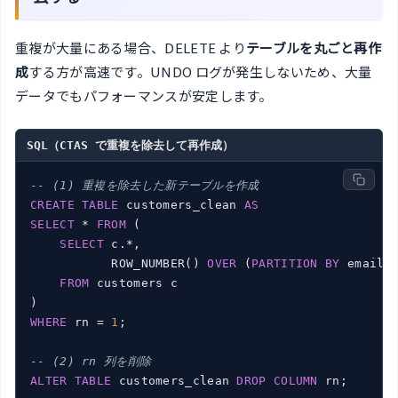
重複が大量にある場合、DELETE より
テーブルを丸ごと再作
成
する方が高速です。UNDO ログが発生しないため、大量
データでもパフォーマンスが安定します。
SQL（CTAS で重複を除去して再作成）
-- (1) 重複を除去した新テーブルを作成
CREATE
TABLE
 customers_clean 
AS
SELECT
 * 
FROM
 (

SELECT
 c.*,

           ROW_NUMBER() 
OVER
 (
PARTITION
BY
 email 
FROM
 customers c

WHERE
 rn = 
1
;

-- (2) rn 列を削除
ALTER
TABLE
 customers_clean 
DROP
COLUMN
 rn;
