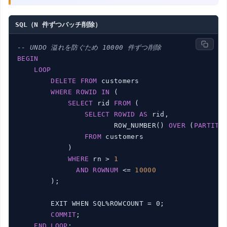
SQL（N 件ずつバッチ削除）
-- UNDO 溢れを防ぐため 10000 件ずつ削除
BEGIN
LOOP
DELETE
FROM
 customers

WHERE
ROWID
IN
 (

SELECT
 rid 
FROM
 (

SELECT
ROWID
AS
 rid,

                       ROW_NUMBER() 
OVER
 (
PARTITI
FROM
 customers

            )

WHERE
 rn > 
1
AND
ROWNUM
 <= 
10000
        );

        EXIT WHEN SQL%ROWCOUNT = 0;

COMMIT
;

END
LOOP
;
