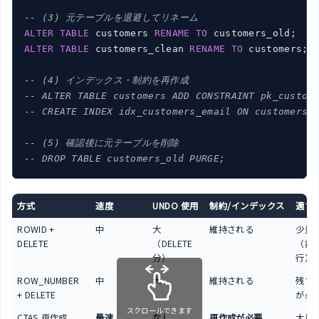
-- (3) 元テーブルを退避してリネーム
ALTER
TABLE
 customers 
RENAME
TO
ALTER
TABLE
 customers_clean 
RENAME
TO
 customers;

-- (4) インデックス・制約を再作成
-- ALTER TABLE customers ADD CONSTRAINT pk_custom
-- CREATE INDEX idx_customers_email ON customers 
-- (5) 確認後に元テーブルを削除
-- DROP TABLE customers_old PURGE;
方式
速度
UNDO 使用
制約/インデックス
適す
ROWID +
中
大
維持される
少量
DELETE
（DELETE
（数
分）
行）
ROW_NUMBER
中
大
維持される
残す
+ DELETE
が必
スクロールできます
CTAS 再作成
最速
なし
再作成が必要
大量