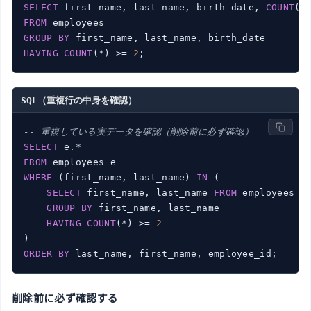
SELECT
 first_name, last_name, birth_date, 
COUNT
(*
FROM
GROUP
BY
HAVING
COUNT
(*) >= 
2
SQL（重複行の中身を確認）
-- 重複している実データを確認（削除前に必ず確認）
SELECT
FROM
WHERE
 (first_name, last_name) 
IN
 (

SELECT
 first_name, last_name 
FROM
 employees

GROUP
BY
 first_name, last_name

HAVING
COUNT
(*) >= 
2
ORDER
BY
削除前に必ず確認する