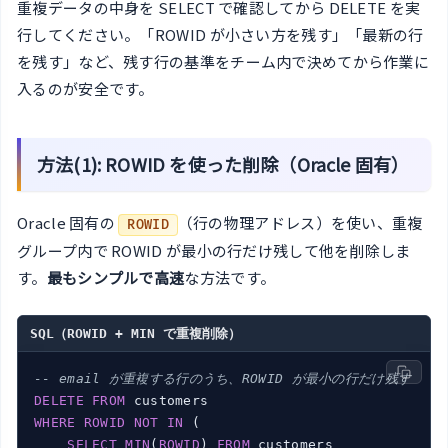
重複データの中身を SELECT で確認してから DELETE を実
行してください。「ROWID が小さい方を残す」「最新の行
を残す」など、残す行の基準をチーム内で決めてから作業に
入るのが安全です。
方法(1): ROWID を使った削除（Oracle 固有）
Oracle 固有の
（行の物理アドレス）を使い、重複
ROWID
グループ内で ROWID が最小の行だけ残して他を削除しま
す。
最もシンプルで高速
な方法です。
SQL（ROWID + MIN で重複削除）
-- email が重複する行のうち、ROWID が最小の行だけ残す
DELETE
FROM
WHERE
ROWID
NOT
IN
 (

SELECT
MIN
(
ROWID
) 
FROM
 customers
