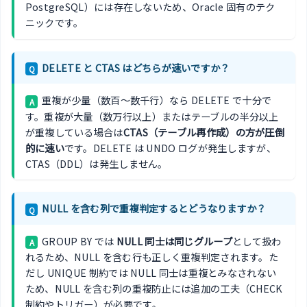
PostgreSQL）には存在しないため、Oracle 固有のテク
ニックです。
DELETE と CTAS はどちらが速いですか？
Q
重複が少量（数百〜数千行）なら DELETE で十分で
A
す。重複が大量（数万行以上）またはテーブルの半分以上
が重複している場合は
CTAS（テーブル再作成）の方が圧倒
的に速い
です。DELETE は UNDO ログが発生しますが、
CTAS（DDL）は発生しません。
NULL を含む列で重複判定するとどうなりますか？
Q
GROUP BY では
NULL 同士は同じグループ
として扱わ
A
れるため、NULL を含む行も正しく重複判定されます。た
だし UNIQUE 制約では NULL 同士は重複とみなされない
ため、NULL を含む列の重複防止には追加の工夫（CHECK
制約やトリガー）が必要です。