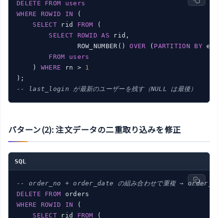
DELETE
FROM
users
WHERE
ROWID
IN
 (

SELECT
 rid 
FROM
 (

SELECT
ROWID
AS
 rid,

               ROW_NUMBER() 
OVER
 (
PARTITION
BY
 em
FROM
users
    ) 
WHERE
 rn > 
1
-- last_login が最新のユーザーを残す（NULL は最後）
パターン(2): 注文データの二重取り込みを修正
SQL
-- order_no + order_date の組み合わせで重複 → order
DELETE
FROM
WHERE
ROWID
IN
 (

SELECT
 rid 
FROM
 (
