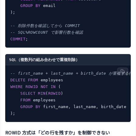
GROUP
BY
 email

);

-- 削除件数を確認してから COMMIT
-- SQL%ROWCOUNT で影響行数を確認
COMMIT
SQL（複数列の組み合わせで重複削除）
-- first_name + last_name + birth_date が重複する
DELETE
FROM
WHERE
ROWID
NOT
IN
 (

SELECT
MIN
(
ROWID
)

FROM
 employees

GROUP
BY
 first_name, last_name, birth_date

ROWID 方式は「どの行を残すか」を制御できない