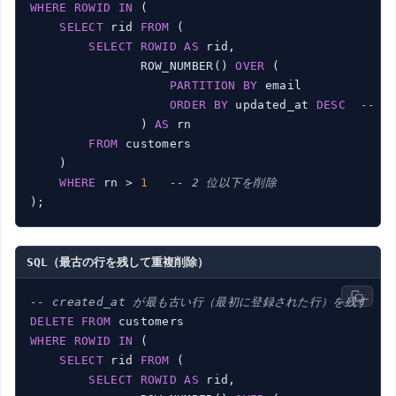
WHERE
ROWID
IN
 (

SELECT
 rid 
FROM
 (

SELECT
ROWID
AS
 rid,

               ROW_NUMBER() 
OVER
 (

PARTITION
BY
 email

ORDER
BY
 updated_at 
DESC
-- 
               ) 
AS
 rn

FROM
 customers

    )

WHERE
 rn > 
1
-- 2 位以下を削除
SQL（最古の行を残して重複削除）
-- created_at が最も古い行（最初に登録された行）を残す
DELETE
FROM
WHERE
ROWID
IN
 (

SELECT
 rid 
FROM
 (

SELECT
ROWID
AS
 rid,
