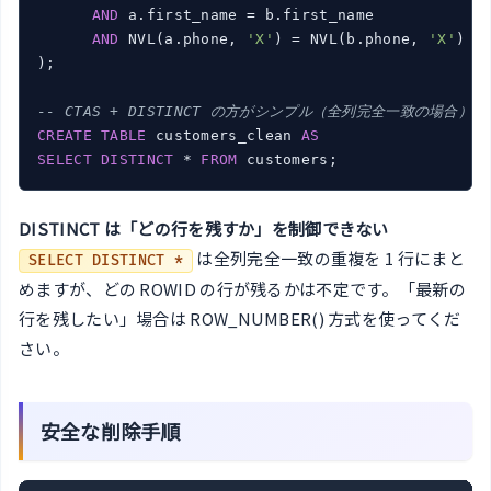
AND
 a.first_name = b.first_name

AND
 NVL(a.phone, 
'X'
) = NVL(b.phone, 
'X'
)  
);

-- CTAS + DISTINCT の方がシンプル（全列完全一致の場合）
CREATE
TABLE
 customers_clean 
AS
SELECT
DISTINCT
 * 
FROM
DISTINCT は「どの行を残すか」を制御できない
は全列完全一致の重複を 1 行にまと
SELECT DISTINCT *
めますが、どの ROWID の行が残るかは不定です。「最新の
行を残したい」場合は ROW_NUMBER() 方式を使ってくだ
さい。
安全な削除手順