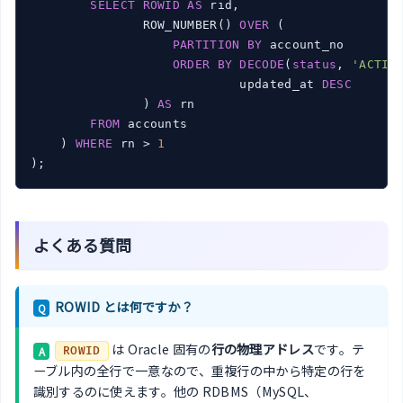
SELECT
ROWID
AS
 rid,

               ROW_NUMBER() 
OVER
 (

PARTITION
BY
 account_no

ORDER
BY
DECODE
(
status
, 
'ACTIV
                            updated_at 
DESC
               ) 
AS
 rn

FROM
 accounts

    ) 
WHERE
 rn > 
1
よくある質問
ROWID とは何ですか？
Q
は Oracle 固有の
行の物理アドレス
です。テ
A
ROWID
ーブル内の全行で一意なので、重複行の中から特定の行を
識別するのに使えます。他の RDBMS（MySQL、