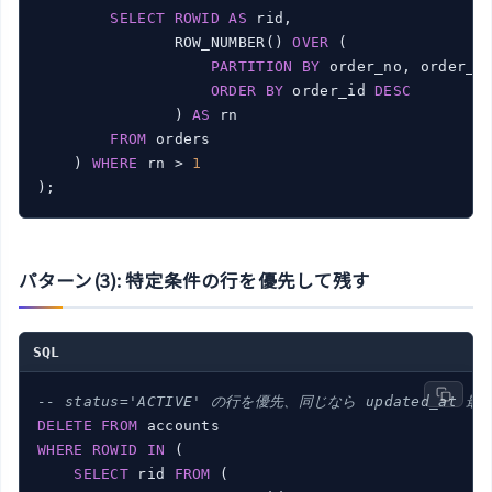
SELECT
ROWID
AS
 rid,

               ROW_NUMBER() 
OVER
 (

PARTITION
BY
 order_no, order_da
ORDER
BY
 order_id 
DESC
               ) 
AS
 rn

FROM
 orders

    ) 
WHERE
 rn > 
1
パターン(3): 特定条件の行を優先して残す
SQL
-- status='ACTIVE' の行を優先、同じなら updated_at 
DELETE
FROM
WHERE
ROWID
IN
 (

SELECT
 rid 
FROM
 (
