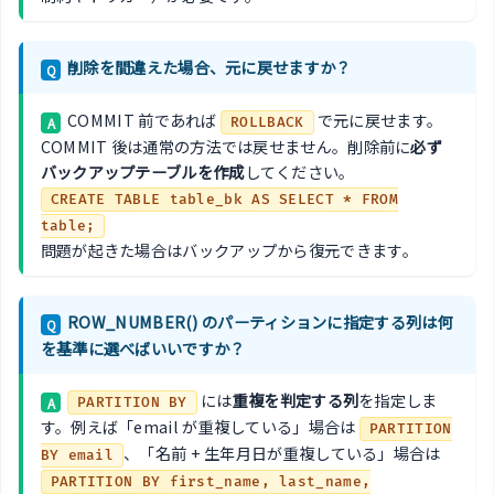
削除を間違えた場合、元に戻せますか？
Q
COMMIT 前であれば
で元に戻せます。
A
ROLLBACK
COMMIT 後は通常の方法では戻せません。削除前に
必ず
バックアップテーブルを作成
してください。
CREATE TABLE table_bk AS SELECT * FROM
table;
問題が起きた場合はバックアップから復元できます。
ROW_NUMBER() のパーティションに指定する列は何
Q
を基準に選べばいいですか？
には
重複を判定する列
を指定しま
A
PARTITION BY
す。例えば「email が重複している」場合は
PARTITION
、「名前 + 生年月日が重複している」場合は
BY email
PARTITION BY first_name, last_name,