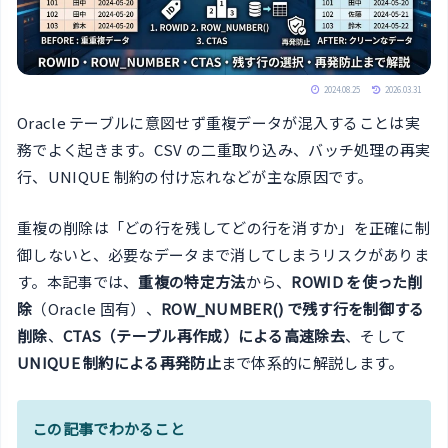
2024.08.25
2026.03.31
Oracle テーブルに意図せず重複データが混入することは実
務でよく起きます。CSV の二重取り込み、バッチ処理の再実
行、UNIQUE 制約の付け忘れなどが主な原因です。
重複の削除は「どの行を残してどの行を消すか」を正確に制
御しないと、必要なデータまで消してしまうリスクがありま
す。本記事では、
重複の特定方法
から、
ROWID を使った削
除
（Oracle 固有）、
ROW_NUMBER() で残す行を制御する
削除
、
CTAS（テーブル再作成）による高速除去
、そして
UNIQUE 制約による再発防止
まで体系的に解説します。
この記事でわかること