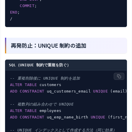
COMMIT
END
;

再発防止：UNIQUE 制約の追加
SQL（UNIQUE 制約で重複を防ぐ）
-- 重複削除後に UNIQUE 制約を追加
ALTER
TABLE
ADD
CONSTRAINT
 uq_customers_email 
UNIQUE
 (email);

-- 複数列の組み合わせで UNIQUE
ALTER
TABLE
ADD
CONSTRAINT
 uq_emp_name_birth 
UNIQUE
 (first_nam
-- UNIQUE インデックスとして作成する方法（同じ効果）