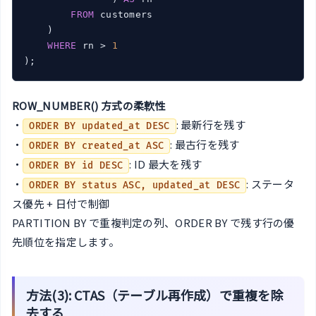
FROM
 customers

    )

WHERE
 rn > 
1
ROW_NUMBER() 方式の柔軟性
・
: 最新行を残す
ORDER BY updated_at DESC
・
: 最古行を残す
ORDER BY created_at ASC
・
: ID 最大を残す
ORDER BY id DESC
・
: ステータ
ORDER BY status ASC, updated_at DESC
ス優先 + 日付で制御
PARTITION BY で重複判定の列、ORDER BY で残す行の優
先順位を指定します。
方法(3): CTAS（テーブル再作成）で重複を除
去する