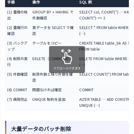
手順
操作
SQL 例
(1) 重複の検
GROUP BY + HAVING で
SELECT col, COUNT(*) … HAVI
出
件数確認
COUNT(*) >= 2
(2) 重複行の
実データを SELECT で確
SELECT * FROM table WHERE (c
確認
認
(…)
(3) バックア
テーブルをコピー
CREATE TABLE table_bk AS SE
ップ
FROM table
(4) 削除の実
DELETE（COMMIT 前）
DELETE FROM table WHERE RO
行
(…)
スクロールできます
(5) 件数確認
削除件数と残り件数を確
SELECT COUNT(*) FROM table
認
(6) COMMIT
問題なければ確定
COMMIT
(7) 再発防止
UNIQUE 制約を追加
ALTER TABLE … ADD CONSTRAI
UNIQUE (…)
大量データのバッチ削除