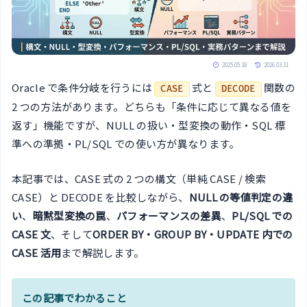
2025.05.18
2026.03.31
Oracle で条件分岐を行うには
式と
関数の
CASE
DECODE
2 つの方法があります。どちらも「条件に応じて異なる値を
返す」機能ですが、NULL の扱い・型変換の動作・SQL 標
準への準拠・PL/SQL での使い方が異なります。
本記事では、CASE 式の 2 つの構文（単純 CASE / 検索
CASE）と DECODE を比較しながら、
NULL の等値判定の違
い
、
暗黙型変換の罠
、
パフォーマンスの差異
、
PL/SQL での
CASE 文
、そして
ORDER BY・GROUP BY・UPDATE 内での
CASE 活用
まで解説します。
この記事でわかること