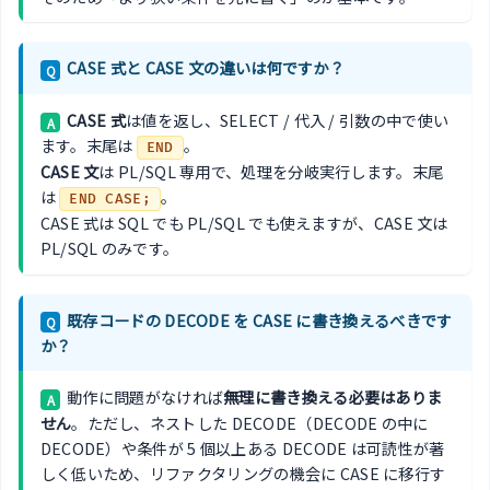
CASE 式と CASE 文の違いは何ですか？
Q
CASE 式
は値を返し、SELECT / 代入 / 引数の中で使い
A
ます。末尾は
。
END
CASE 文
は PL/SQL 専用で、処理を分岐実行します。末尾
は
。
END CASE;
CASE 式は SQL でも PL/SQL でも使えますが、CASE 文は
PL/SQL のみです。
既存コードの DECODE を CASE に書き換えるべきです
Q
か？
動作に問題がなければ
無理に書き換える必要はありま
A
せん
。ただし、ネストした DECODE（DECODE の中に
DECODE）や条件が 5 個以上ある DECODE は可読性が著
しく低いため、リファクタリングの機会に CASE に移行す