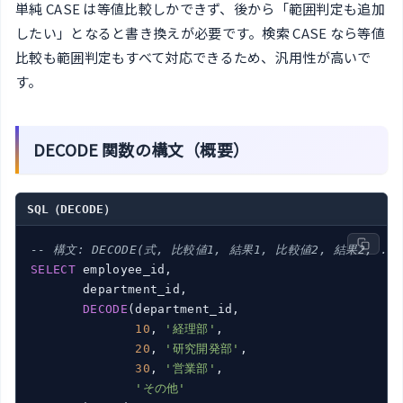
単純 CASE は等値比較しかできず、後から「範囲判定も追加
したい」となると書き換えが必要です。検索 CASE なら等値
比較も範囲判定もすべて対応できるため、汎用性が高いで
す。
DECODE 関数の構文（概要）
SQL（DECODE）
-- 構文: DECODE(式, 比較値1, 結果1, 比較値2, 結果2, .
SELECT
 employee_id,

       department_id,

DECODE
(department_id,

10
, 
'経理部'
,

20
, 
'研究開発部'
,

30
, 
'営業部'
,

'その他'