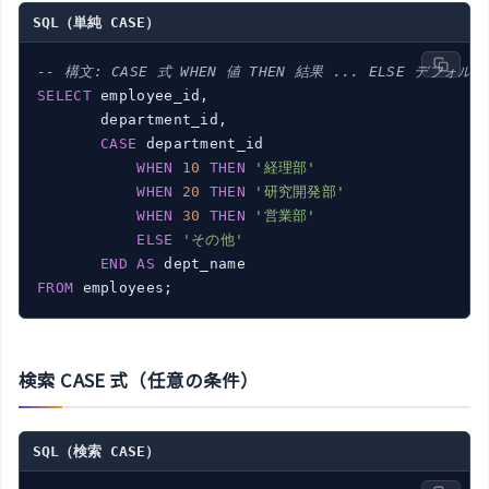
SQL（単純 CASE）
-- 構文: CASE 式 WHEN 値 THEN 結果 ... ELSE デフォルト
SELECT
 employee_id,

       department_id,

CASE
 department_id

WHEN
10
THEN
'経理部'
WHEN
20
THEN
'研究開発部'
WHEN
30
THEN
'営業部'
ELSE
'その他'
END
AS
FROM
検索 CASE 式（任意の条件）
SQL（検索 CASE）