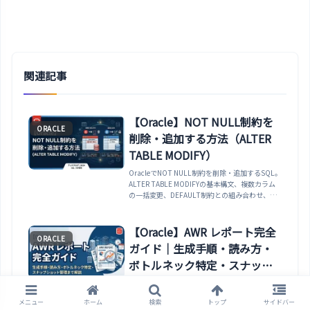
関連記事
【Oracle】NOT NULL制約を
ORACLE
削除・追加する方法（ALTER
TABLE MODIFY）
OracleでNOT NULL制約を削除・追加するSQL。
ALTER TABLE MODIFYの基本構文、複数カラム
の一括変更、DEFAULT制約との組み合わせ、
USER_TAB_COLUMNSでの確認方法、MySQL・
PostgreSQL・SQL Serverとの構文比較、ORA-
02296等のエラー対処法まで網羅。
【Oracle】AWR レポート完全
ORACLE
ガイド｜生成手順・読み方・
ボトルネック特定・スナップ
ショット管理まで解説
Oracle AWR（Automatic Workload
Repository）レポートを完全解説。
メニュー
ホーム
検索
トップ
サイドバー
DBMS_WORKLOAD_REPOSITORY.CREATE_SNA