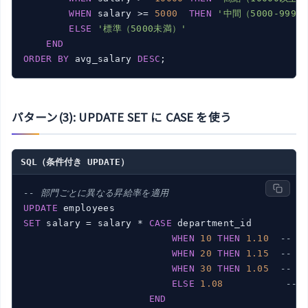
WHEN
 salary >= 
5000
THEN
'中間（5000-9999
ELSE
'標準（5000未満）'
END
ORDER
BY
 avg_salary 
DESC
パターン(3): UPDATE SET に CASE を使う
SQL（条件付き UPDATE）
-- 部門ごとに異なる昇給率を適用
UPDATE
SET
 salary = salary * 
CASE
 department_id

WHEN
10
THEN
1.10
-- 経
WHEN
20
THEN
1.15
-- 研
WHEN
30
THEN
1.05
-- 営
ELSE
1.08
-- 
END