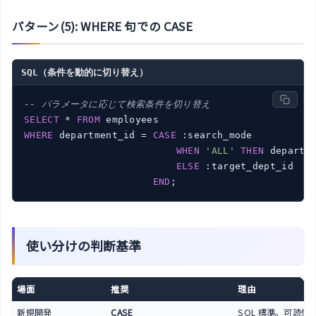
パターン(5): WHERE 句での CASE
SQL（条件を動的に切り替え）
-- パラメータに応じて検索条件を切り替え
SELECT
 * 
FROM
WHERE
 department_id = 
CASE
 :search_mode

WHEN
'ALL'
THEN
 departm
ELSE
 :target_dept_id   
END
使い分けの判断基準
場面
推奨
理由
新規開発
CASE
SQL 標準。可読性