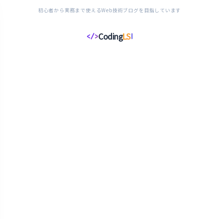
初心者から実務まで使えるWeb技術ブログを目指しています
Coding
LS
</>
コ
ー
デ
ィ
ン
グ
ラ
イ
フ
ス
タ
イ
ル