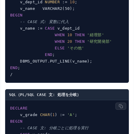
    v_dept_id 
NUMBER
 := 
10
;

BEGIN
-- CASE 式: 変数に代入
    v_name := 
CASE
 v_dept_id

WHEN
10
THEN
'経理部'
WHEN
20
THEN
'研究開発部'
ELSE
'その他'
END
;

END
;

SQL（PL/SQL CASE 文: 処理を分岐）
DECLARE
    v_grade 
CHAR
(
1
) := 
'A'
BEGIN
-- CASE 文: 分岐ごとに処理を実行