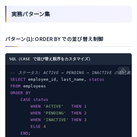
実務パターン集
パターン(1): ORDER BY での並び替え制御
SQL（CASE で並び替え順序をカスタマイズ）
-- ステータス: ACTIVE → PENDING → INACTIVE の順に表示
SELECT
 employee_id, last_name, 
status
FROM
ORDER
BY
CASE
status
WHEN
'ACTIVE'
THEN
1
WHEN
'PENDING'
THEN
2
WHEN
'INACTIVE'
THEN
3
ELSE
4
END