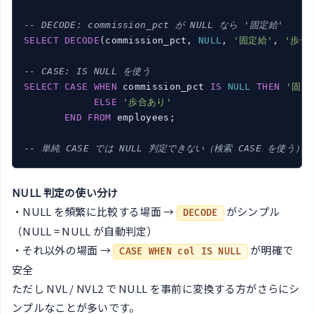
-- DECODE: commission_pct が NULL なら '固定給'
SELECT
DECODE
(commission_pct, 
NULL
, 
'固定給'
, 
'歩合
-- CASE: IS NULL を使う
SELECT
CASE
WHEN
 commission_pct 
IS
NULL
THEN
'固定
ELSE
'歩合あり'
END
FROM
 employees;

-- 単純 CASE では NULL 判定できない（検索 CASE を使う）
NULL 判定の使い分け
・NULL を頻繁に比較する場面 →
がシンプル
DECODE
（NULL = NULL が自動判定）
・それ以外の場面 →
が明確で
CASE WHEN col IS NULL
安全
ただし NVL / NVL2 で NULL を事前に変換する方がさらにシ
ンプルなことが多いです。