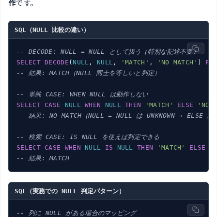
作
です。
SQL（NULL 比較の違い）
-- DECODE: NULL = NULL として扱う（特別な記述不要）
SELECT
DECODE
(
NULL
, 
NULL
, 
'MATCH'
, 
'NO MATCH'
) 
FR
-- 結果: MATCH（NULL 同士を等しいと判定）
-- 単純 CASE: WHEN NULL は動作しない
SELECT
CASE
NULL
WHEN
NULL
THEN
'MATCH'
ELSE
'NO 
-- 結果: NO MATCH（NULL = NULL は UNKNOWN → ELSE 
-- 検索 CASE: IS NULL を使えば判定できる
SELECT
CASE
WHEN
NULL
IS
NULL
THEN
'MATCH'
ELSE
'
-- 結果: MATCH
SQL（実務での NULL 判定パターン）
-- 列に NULL がある場合のマッピング