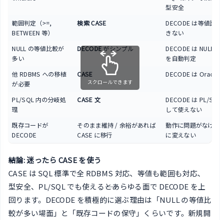
型安全
範囲判定（>=,
検索 CASE
DECODE は等値
BETWEEN 等）
きない
NULL の等値比較が
DECODE
がシンプル
DECODE は NULL =
多い
を自動判定
他 RDBMS への移植
CASE
DECODE は Oracl
スクロールできます
が必要
PL/SQL 内の分岐処
CASE 文
DECODE は PL/SQ
理
して使えない
既存コードが
そのまま維持 / 余裕があれば
動作に問題がなけ
DECODE
CASE に移行
に変えない
結論: 迷ったら CASE を使う
CASE は SQL 標準で全 RDBMS 対応、等値も範囲も対応、
型安全、PL/SQL でも使える――とあらゆる面で DECODE を上
回ります。DECODE を積極的に選ぶ理由は「NULL の等値比
較が多い場面」と「既存コードの保守」くらいです。新規開