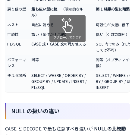
戻り値の型
最も広い型に統一
（明示的なルー
第 1 結果の型に暗黙変
ル）
ネスト
自然に読める
可読性が大幅に低下
可読性
高い（条件が明示的）
低い（引数の羅列）
スクロールできます
PL/SQL
CASE 式 + CASE 文
の両方使える
SQL 内でのみ（PL/SQ
しては不可）
パフォーマ
同等
同等（オプティマイザ
ンス
換）
使える場所
SELECT / WHERE / ORDER BY /
SELECT / WHERE / O
GROUP BY / UPDATE / INSERT /
BY / GROUP BY / UPD
PL/SQL
INSERT
NULL の扱いの違い
CASE と DECODE で最も注意すべき違いが
NULL の比較動