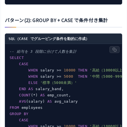
パターン(2): GROUP BY + CASE で条件付き集計
SQL（CASE でグルーピング条件を動的に作成）
-- 給与を 3 段階に分けて人数を集計
SELECT
CASE
WHEN
 salary >= 
10000
THEN
'高給（10000以上）
WHEN
 salary >= 
5000
THEN
'中間（5000-9999
ELSE
'標準（5000未満）'
END
AS
 salary_band,

COUNT
(*) 
AS
 emp_count,

AVG
(salary) 
AS
FROM
GROUP
BY
CASE
WHEN
 salary >= 
10000
THEN
'高給（10000以上）