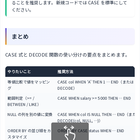
ることを推奨します。新規コードでは CASE を標準にして
ください。
まとめ
CASE 式と DECODE 関数の使い分けの要点をまとめます。
やりたいこと
推奨方法
等値比較で値をマッピン
CASE col WHEN ‘A’ THEN 1 … END（または
グ
DECODE）
範囲判定（>= /
CASE WHEN salary >= 5000 THEN … END
BETWEEN / LIKE）
NULL の列を別の値に変換
CASE WHEN col IS NULL THEN … END（また
DECODE(col, NULL, …)）
ORDER BY の並び順をカ
ORDER BY CASE status WHEN … END
スタマイズ