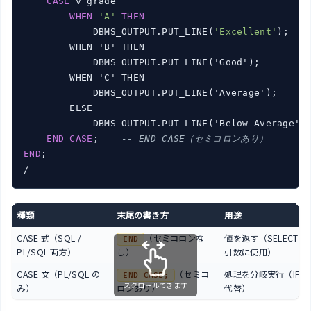
CASE
 v_grade

WHEN
'A'
THEN
            DBMS_OUTPUT.PUT_LINE(
'Excellent'
);

        WHEN 'B' THEN

            DBMS_OUTPUT.PUT_LINE('Good');

        WHEN 'C' THEN

            DBMS_OUTPUT.PUT_LINE('Average');

        ELSE

            DBMS_OUTPUT.PUT_LINE('Below Average');
END
CASE
;    
-- END CASE（セミコロンあり）
END
;

種類
末尾の書き方
用途
CASE 式（SQL /
（セミコロンな
値を返す（SELECT / 
END
PL/SQL 両方）
し）
引数に使用）
CASE 文（PL/SQL の
（セミコ
処理を分岐実行（IF-ELS
END CASE;
スクロールできます
み）
ロンあり）
代替）