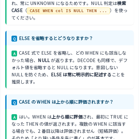
れ、常に UNKNOWN になるためです。NULL 判定は
検索
CASE
（
）を使っ
CASE WHEN col IS NULL THEN ...
てください。
ELSE を省略するとどうなりますか？
Q
CASE 式で ELSE を省略し、どの WHEN にも該当しな
A
かった場合、
NULL
が返ります。DECODE も同様で、デフ
ォルト値を省略すると NULL になります。意図しない
NULL を防ぐため、
ELSE は常に明示的に記述する
ことを
推奨します。
CASE の WHEN は上から順に評価されますか？
Q
はい。WHEN は
上から順に評価
され、最初に TRUE に
A
なった THEN の値が返されます。複数の WHEN に該当す
る場合でも、2 番目以降は評価されません（短絡評価）。
そのため「より狭い条件を先に書く」のが基本です。