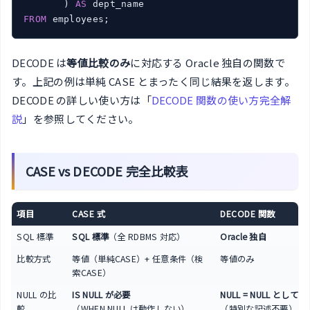
       ) 
AS
FROM
DECODE は
等値比較のみ
に対応する Oracle 独自の関数で
す。上記の例は単純 CASE とまったく同じ結果を返します。
DECODE の詳しい使い方は「
DECODE 関数の使い方完全解
説
」を参照してください。
CASE vs DECODE 完全比較表
項目
CASE 式
DECODE 関数
SQL 標準
SQL 標準
（全 RDBMS 対応）
Oracle 独自
比較方式
等値（単純CASE）+ 任意条件（検
等値のみ
索CASE）
NULL の比
IS NULL が必要
NULL = NULL として扱
較
（WHEN NULL は動作しない）
（特別な記述不要）