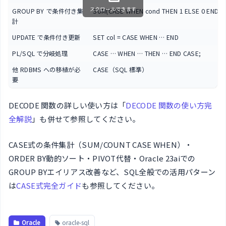
スクロールできます
GROUP BY で条件付き集
SUM(CASE WHEN cond THEN 1 ELSE 0 END)
計
UPDATE で条件付き更新
SET col = CASE WHEN … END
PL/SQL で分岐処理
CASE … WHEN … THEN … END CASE;
他 RDBMS への移植が必
CASE（SQL 標準）
要
DECODE 関数の詳しい使い方は「
DECODE 関数の使い方完
全解説
」も併せて参照してください。
CASE式の条件集計（SUM/COUNT CASE WHEN）・
ORDER BY動的ソート・PIVOT代替・Oracle 23aiでの
GROUP BYエイリアス改善など、SQL全般での活用パターン
は
CASE式完全ガイド
も参照してください。
Oracle
oracle-sql