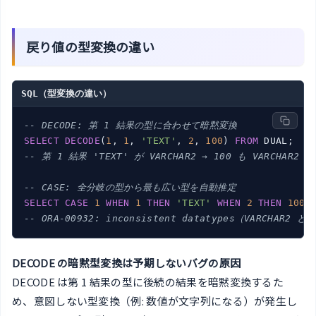
戻り値の型変換の違い
SQL（型変換の違い）
-- DECODE: 第 1 結果の型に合わせて暗黙変換
SELECT
DECODE
(
1
, 
1
, 
'TEXT'
, 
2
, 
100
) 
FROM
-- 第 1 結果 'TEXT' が VARCHAR2 → 100 も VARCHAR2 
-- CASE: 全分岐の型から最も広い型を自動推定
SELECT
CASE
1
WHEN
1
THEN
'TEXT'
WHEN
2
THEN
100
-- ORA-00932: inconsistent datatypes（VARCHAR2 
DECODE の暗黙型変換は予期しないバグの原因
DECODE は第 1 結果の型に後続の結果を暗黙変換するた
め、意図しない型変換（例: 数値が文字列になる）が発生し