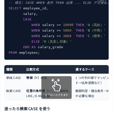
-- 構文: CASE WHEN 条件 THEN 結果 ... ELSE デフォルト 
SELECT
 employee_id,

       salary,

CASE
WHEN
 salary >= 
10000
THEN
'A（高給）'
WHEN
 salary >= 
5000
THEN
'B（中間）'
WHEN
 salary >= 
3000
THEN
'C（標準）'
ELSE
'D（見直し対象）'
END
AS
FROM
種類
比較方式
適するケース
単純 CASE
等値（=）
のみ
1 つの列の値でマッピング
ド→名称変換など）
検索 CASE
任意の条件式
（>=, BETWEEN,
範囲判定・複合条件・NULL
スクロールできます
LIKE, IS NULL 等）
が必要な場合
迷ったら検索 CASE を使う