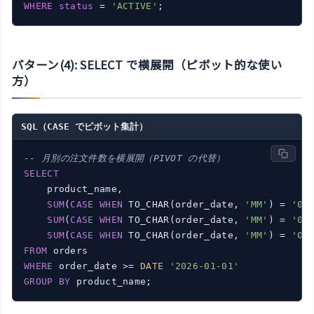
WHERE
status
 = 
'ACTIVE'
パターン(4): SELECT で横展開（ピボット的な使い
方）
SQL（CASE でピボット集計）
-- 月別の注文件数を横展開（PIVOT の代替）
SELECT
    product_name,

SUM
(
CASE
WHEN
 TO_CHAR(order_date, 
'MM'
) = 
'01
SUM
(
CASE
WHEN
 TO_CHAR(order_date, 
'MM'
) = 
'02
SUM
(
CASE
WHEN
 TO_CHAR(order_date, 
'MM'
) = 
'03
FROM
WHERE
 order_date >= 
DATE
'2026-01-01'
GROUP
BY