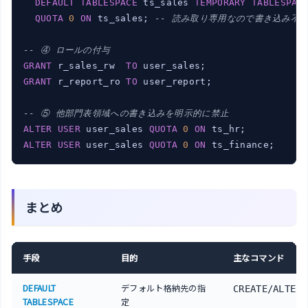
DEFAULT
TABLESPACE
 ts_sales 
TEMPORARY
TABLESPAC
QUOTA
0
ON
 ts_sales; 
-- 読み取り専用なので書き込み不
-- ④ ロールの付与
GRANT
 r_sales_rw  
TO
GRANT
 r_report_ro 
TO
 user_report;

-- ⑤ 他部門表領域への書き込みを明示的に禁止
ALTER
USER
 user_sales 
QUOTA
0
ON
ALTER
USER
 user_sales 
QUOTA
0
ON
 ts_finance;
まとめ
手段
目的
主なコマンド
DEFAULT
デフォルト格納先の指
CREATE/ALTER 
TABLESPACE
定