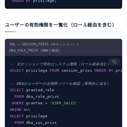
ORDER
BY
 privilege;
ユーザーの有効権限を一覧化（ロール経由を含む）
SQL — SESSION_PRIVS（自セッション）/
DBA_ROLE_PRIVS（DBAで確認）
-- 自セッションで有効なシステム権限（ロール経由含む）
SELECT
 privilege 
FROM
 session_privs 
ORDER
BY
 privi
-- DBAがユーザーの全権限ツリーを確認（再帰的に辿る）
SELECT
 granted_role

FROM
 dba_role_privs

WHERE
 grantee = 
'USER_SALES'
UNION
ALL
SELECT
 privilege

FROM
 dba_sys_privs
