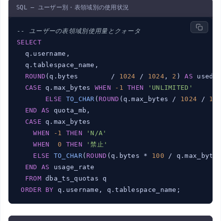
SQL — ユーザー別・表領域別の使用状況
-- ユーザーの表領域別使用量とクォータ
SELECT
  q.username,

  q.tablespace_name,

ROUND
(q.bytes        / 
1024
 / 
1024
, 
2
) 
AS
 used_m
CASE
 q.max_bytes 
WHEN
-1
THEN
'UNLIMITED'
ELSE
TO_CHAR
(
ROUND
(q.max_bytes / 
1024
 / 
10
END
AS
 quota_mb,

CASE
 q.max_bytes

WHEN
-1
THEN
'N/A'
WHEN
0
THEN
'禁止'
ELSE
TO_CHAR
(
ROUND
(q.bytes * 
100
 / q.max_byte
END
AS
 usage_rate

FROM
 dba_ts_quotas q

ORDER
BY
 q.username, q.tablespace_name;