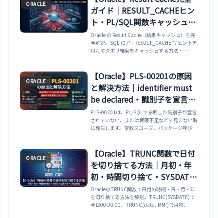
ORACLE
NLS_LENGTH_SEMANTICSのBYTE/CHAR切り
ガイド｜RESULT_CACHEヒン
替えまで、V$NLS_PARAMETERSでの確認方法と
実務でのトラブルシューティング手順まで網羅し
ト・PL/SQL関数キャッシュ・
ます。
管理・
Oracle の Result Cache（結果キャッシュ）を完
全解説。SQL に /*+ RESULT_CACHE */ ヒントを
V$RESULT_CACHE_STATISTI
付けてクエリ結果をキャッシュする方法・
CSまで解説
PL/SQL ファンクションに RESULT_CACHE オプ
ションを付けて戻り値をキャッシュする方法・
V$RESULT_CACHE_STATISTICS /
【Oracle】PLS-00201の原因
ORACLE
V$RESULT_CACHE_OBJECTS でキャッシュの状
と解決方法｜identifier must
態を確認する方法・自動無効化の仕組みと適切な
使いどころまで実例で解説します。
be declared・識別子を宣言し
てください
PLS-00201は、PL/SQLで参照した識別子が宣言
されていない、または権限不足などで見えない時
に発生します。変数スコープ、パッケージ呼び出
し、直接GRANT、シノニム確認まで整理しま
す。
【Oracle】TRUNC関数で日付
ORACLE
を切り捨てる方法｜月初・年
初・時間切り捨て・SYSDATE
活用パターン完全解説
OracleのTRUNC関数で日付の時間・日・月・年
を切り捨てる方法を解説。TRUNC(SYSDATE)で
今日00:00:00、TRUNC(date,'MM')で月初、
TRUNC(date,'YYYY')で年初など、書式モデル一