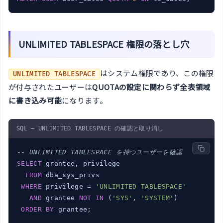
UNLIMITED TABLESPACE 権限の落とし穴
はシステム権限であり、この権限
UNLIMITED TABLESPACE
が付与されたユーザーは
QUOTAの設定に関わらず全表領域
に書き込み可能
になります。
SQL — UNLIMITED TABLESPACE の確認と取り消し
-- UNLIMITED TABLESPACE を持つユーザーを確認
SELECT
 grantee, privilege

FROM
 dba_sys_privs

WHERE
 privilege = 
'UNLIMITED TABLESPACE'
AND
 grantee 
NOT
IN
 (
'SYS'
, 
'SYSTEM'
)

ORDER
BY
 grantee;
