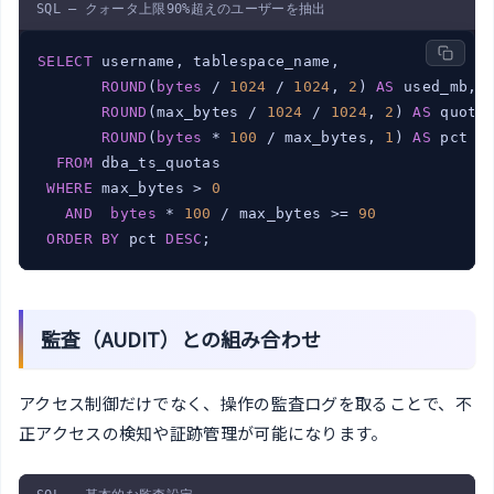
SQL — クォータ上限90%超えのユーザーを抽出
SELECT
 username, tablespace_name,

ROUND
(
bytes
 / 
1024
 / 
1024
, 
2
) 
AS
 used_mb,

ROUND
(max_bytes / 
1024
 / 
1024
, 
2
) 
AS
 quota_
ROUND
(
bytes
 * 
100
 / max_bytes, 
1
) 
AS
 pct

FROM
 dba_ts_quotas

WHERE
 max_bytes > 
0
AND
bytes
 * 
100
 / max_bytes >= 
90
ORDER
BY
 pct 
DESC
;
監査（AUDIT）との組み合わせ
アクセス制御だけでなく、操作の監査ログを取ることで、不
正アクセスの検知や証跡管理が可能になります。