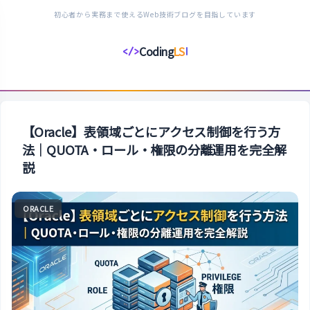
初心者から実務まで使えるWeb技術ブログを目指しています
Coding
LS
</>
コ
ー
デ
ィ
ン
【Oracle】表領域ごとにアクセス制御を行う方
グ
法｜QUOTA・ロール・権限の分離運用を完全解
ラ
説
イ
フ
ORACLE
ス
タ
イ
ル