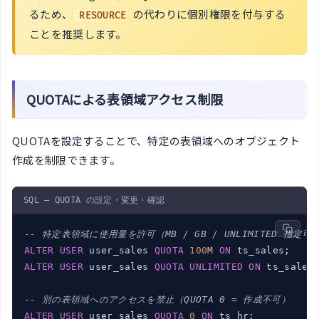
るため、
の代わりに個別権限を付与する
RESOURCE
ことを推奨します。
QUOTAによる表領域アクセス制限
QUOTAを設定することで、特定の表領域へのオブジェクト
作成を制限できます。
SQL — QUOTA の設定・変更・確認
-- 特定表領域に使用量を許可（MB / GB / UNLIMITED 指定可
ALTER
USER
 user_sales 
QUOTA
100
M
ON
ALTER
USER
 user_sales 
QUOTA
UNLIMITED
ON
 ts_sales;
-- 別の表領域へのアクセスを禁止（QUOTA 0 = 作成不可）
ALTER
USER
 user_sales 
QUOTA
0
ON