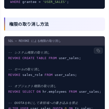
WHERE
 grantee = 
'USER_SALES'
;
権限の取り消し方法
SQL — REVOKE による権限の取り消し
-- システム権限の取り消し
REVOKE
CREATE
TABLE
FROM
 user_sales;

-- ロールの取り消し
REVOKE
 sales_role 
FROM
 user_sales;

-- オブジェクト権限の取り消し
REVOKE
SELECT
ON
 hr.employees 
FROM
 user_sales;

-- QUOTAを0にして表領域への書き込みを禁止
ALTER
USER
 user_sales 
QUOTA
0
ON
 ts_sales;