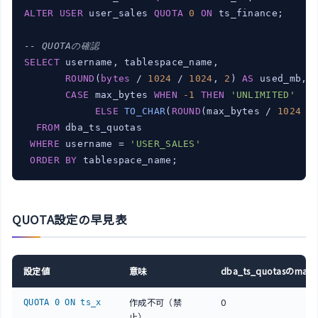
ALTER
USER
 user_sales 
QUOTA
0
ON
 ts_finance;

-- QUOTAの確認
SELECT
 username, tablespace_name,

ROUND
(
bytes
 / 
1024
 / 
1024
, 
2
) 
AS
 used_mb,

CASE
 max_bytes 
WHEN
-1
THEN
'UNLIMITED'
ELSE
TO_CHAR
(
ROUND
(max_bytes / 
1024
 /
FROM
 dba_ts_quotas

WHERE
 username = 
'USER_SALES'
ORDER
BY
 tablespace_name;
QUOTA設定の早見表
設定値
意味
dba_ts_quotasのmax_
作成不可（禁
0
QUOTA 0 ON ts_x
止）