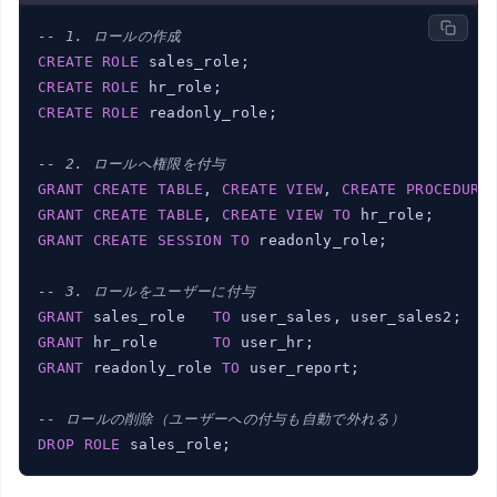
-- 1. ロールの作成
CREATE
ROLE
CREATE
ROLE
CREATE
ROLE
 readonly_role;

-- 2. ロールへ権限を付与
GRANT
CREATE
TABLE
, 
CREATE
VIEW
, 
CREATE
PROCEDURE
GRANT
CREATE
TABLE
, 
CREATE
VIEW
TO
GRANT
CREATE
SESSION
TO
 readonly_role;

-- 3. ロールをユーザーに付与
GRANT
 sales_role   
TO
GRANT
 hr_role      
TO
GRANT
 readonly_role 
TO
 user_report;

-- ロールの削除（ユーザーへの付与も自動で外れる）
DROP
ROLE
 sales_role;