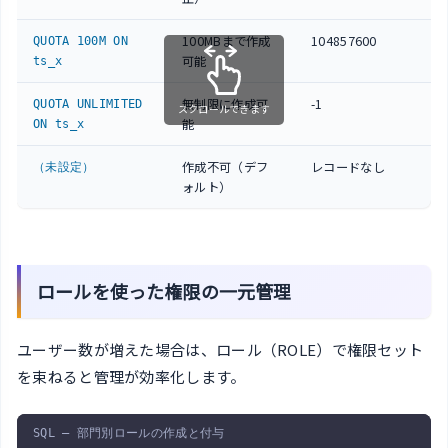
100MBまで作成
104857600
QUOTA 100M ON
可能
ts_x
無制限に作成可
-1
QUOTA UNLIMITED
スクロールできます
能
ON ts_x
作成不可（デフ
レコードなし
（未設定）
ォルト）
ロールを使った権限の一元管理
ユーザー数が増えた場合は、ロール（ROLE）で権限セット
を束ねると管理が効率化します。
SQL — 部門別ロールの作成と付与