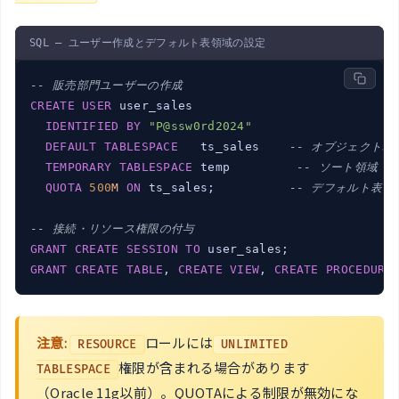
SQL — ユーザー作成とデフォルト表領域の設定
-- 販売部門ユーザーの作成
CREATE
USER
 user_sales

IDENTIFIED
BY
"P@ssw0rd2024"
DEFAULT
TABLESPACE
   ts_sales    
-- オブジェクト格
TEMPORARY
TABLESPACE
 temp         
-- ソート領域
QUOTA
500
M
ON
 ts_sales;          
-- デフォルト表領
-- 接続・リソース権限の付与
GRANT
CREATE
SESSION
TO
GRANT
CREATE
TABLE
, 
CREATE
VIEW
, 
CREATE
PROCEDURE
注意:
ロールには
RESOURCE
UNLIMITED
権限が含まれる場合があります
TABLESPACE
（Oracle 11g以前）。QUOTAによる制限が無効にな