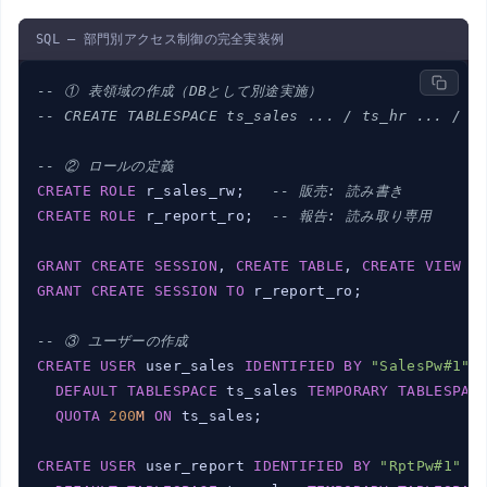
SQL — 部門別アクセス制御の完全実装例
-- ① 表領域の作成（DBとして別途実施）
-- CREATE TABLESPACE ts_sales ... / ts_hr ... / t
-- ② ロールの定義
CREATE
ROLE
 r_sales_rw;   
-- 販売: 読み書き
CREATE
ROLE
 r_report_ro;  
-- 報告: 読み取り専用
GRANT
CREATE
SESSION
, 
CREATE
TABLE
, 
CREATE
VIEW
T
GRANT
CREATE
SESSION
TO
 r_report_ro;

-- ③ ユーザーの作成
CREATE
USER
 user_sales 
IDENTIFIED
BY
"SalesPw#1"
DEFAULT
TABLESPACE
 ts_sales 
TEMPORARY
TABLESPAC
QUOTA
200
M
ON
 ts_sales;

CREATE
USER
 user_report 
IDENTIFIED
BY
"RptPw#1"