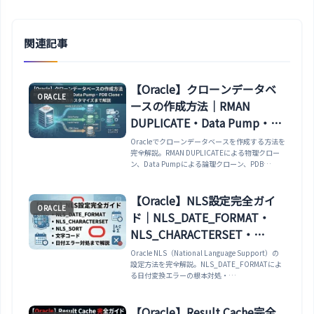
関連記事
【Oracle】クローンデータベ
ORACLE
ースの作成方法｜RMAN
DUPLICATE・Data Pump・
PDB Clone・クローン後のカ
Oracleでクローンデータベースを作成する方法を
完全解説。RMAN DUPLICATEによる物理クロー
スタマイズまで解説
ン、Data Pumpによる論理クローン、PDB
Clone（12c以降のプラガブルDB複製）、DBCA
の4方式比較、クローン後のDB名/SID/リスナー
の変更、データマスキング、開発・検証環境構築
【Oracle】NLS設定完全ガイ
ORACLE
の実務パターンまで網羅。
ド｜NLS_DATE_FORMAT・
NLS_CHARACTERSET・
NLS_SORT・文字コード・日
Oracle NLS（National Language Support）の
設定方法を完全解説。NLS_DATE_FORMATによ
付エラー対処まで解説
る日付変換エラーの根本対処・
NLS_CHARACTERSETの文字コード確認と変
換・NLS_SORT/NLS_COMPを使った大文字小文
字を区別しない検索・
【Oracle】Result Cache完全