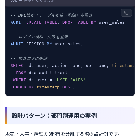
SQL — 基本的な監査設定
-- DDL操作（テーブル作成・削除）を監査
AUDIT
CREATE
TABLE
, 
DROP
TABLE
BY
 user_sales;

-- ログイン成功・失敗を監査
AUDIT
 SESSION 
BY
 user_sales;

-- 監査ログの確認
SELECT
 db_user, action_name, obj_name, 
timestamp
FROM
 dba_audit_trail

WHERE
 db_user = 
'USER_SALES'
ORDER
BY
timestamp
DESC
;
設計パターン：部門別運用の実例
販売・人事・経理の3部門を分離する際の設計例です。