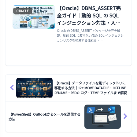
覧と実務パターンを完全網羅します。
【Oracle】DBMS_ASSERT完
ORACLE
全ガイド｜動的 SQL の SQL
インジェクション対策・入力
値の検証方法まで解説
Oracle の DBMS_ASSERT パッケージを完全解
説。動的 SQL に渡す入力値の SQL インジェクシ
ョンリスクを軽減する仕組み・
ENQUOTE_NAME でオブジェクト名をダブルク
ォートでエスケープする方法・
ENQUOTE_LITERAL で文字列リテラルをシング
ルクォートでエスケープする方法・
SCHEMA_NAME / SQL_OBJECT_NAME /
QUALIFIED_SQL_NAME で識別子の存在を検証
する方法・EXECUTE IMMEDIATE と組み合わせ
た安全な動的テーブル名・列名の使い方まで実例
【Oracle】データファイルを別ディレクトリに
で解説します。
移動する方法｜12c MOVE DATAFILE・OFFLINE
RENAME・REDO ログ・TEMP ファイルまで解説
【PowerShell】Outlookからメールを送信する
方法