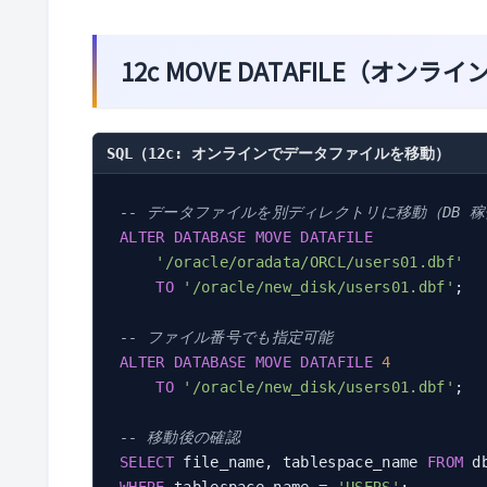
12c MOVE DATAFILE（オンラ
SQL（12c: オンラインでデータファイルを移動）
-- データファイルを別ディレクトリに移動（DB 
ALTER
DATABASE
MOVE
DATAFILE
'/oracle/oradata/ORCL/users01.dbf'
TO
'/oracle/new_disk/users01.dbf'
;

-- ファイル番号でも指定可能
ALTER
DATABASE
MOVE
DATAFILE
4
TO
'/oracle/new_disk/users01.dbf'
;

-- 移動後の確認
SELECT
 file_name, tablespace_name 
FROM
WHERE
 tablespace_name = 
'USERS'