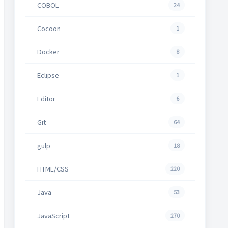
COBOL
24
Cocoon
1
Docker
8
Eclipse
1
Editor
6
Git
64
gulp
18
HTML/CSS
220
Java
53
JavaScript
270