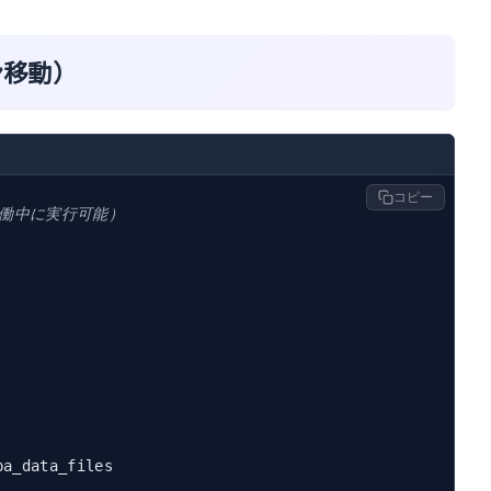
イン移動）
コピー
稼働中に実行可能）