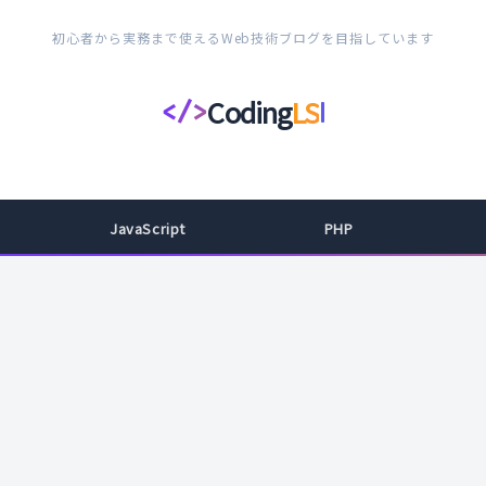
初心者から実務まで使えるWeb技術ブログを目指しています
Coding
LS
</>
コ
ー
デ
ィ
JavaScript
PHP
ン
グ
ラ
イ
フ
ス
タ
イ