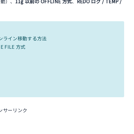
移動）、
11g 以前の OFFLINE 方式
、
REDO ログ / TEMP /
LE でオンライン移動する方法
E FILE 方式
ンサーリンク