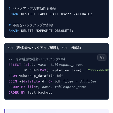
#
 バックアップの有効性を検証
RMAN>
 RESTORE TABLESPACE users VALIDATE;
#
 不要なバックアップの削除
RMAN>
 DELETE NOPROMPT OBSOLETE;
SQL（表領域のバックアップ履歴を SQL で確認）
-- 表領域別の最新バックアップ日時
SELECT
file
#, name, tablespace_name,
       TO_CHAR(
MAX
(completion_time), 
'YYYY-MM-DD 
FROM
JOIN
 v$
datafile
 df 
ON
 bdf.file
# = df.file#
GROUP
BY
file
#, name, tablespace_name
ORDER
BY