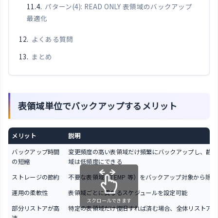
パターン(4): READ ONLY 表領域のバックアップ
最適化
よくある質問
まとめ
表領域単位でバックアップするメリット
メリット
説明
バックアップ時間
変更頻度の高い表領域だけ頻繁にバックアップし、静的
の短縮
域は低頻度にできる
ストレージの節約
不要な表領域（TEMP 等）をバックアップ対象から除外
運用の柔軟性
表領域ごとに異なるスケジュールを設定可能
スクロールできます
部分リストアが高
特定の表領域だけ復旧すれば済む場合、全体リストアよ