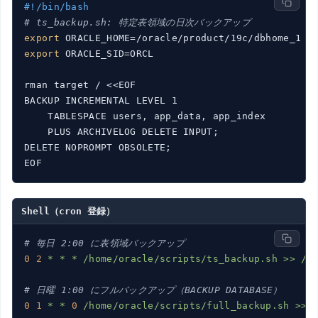
#!/bin/bash
# ts_backup.sh: 特定表領域の日次バックアップ
export
export
 ORACLE_SID=ORCL

rman target / <<EOF

BACKUP INCREMENTAL LEVEL 1

    TABLESPACE users, app_data, app_index

    PLUS ARCHIVELOG DELETE INPUT;

DELETE NOPROMPT OBSOLETE;

Shell（cron 登録）
# 毎日 2:00 に表領域バックアップ
0
2
*
*
*
/home/oracle/scripts/ts_backup.sh
>>
/h
# 日曜 1:00 にフルバックアップ（BACKUP DATABASE）
0
1
*
*
0
/home/oracle/scripts/full_backup.sh
>>