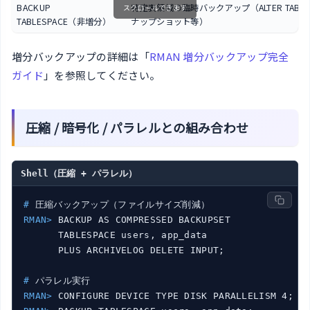
BACKUP
特定表領域の臨時バックアップ（ALTER TABLE
スクロールできます
TABLESPACE（非増分）
ナップショット等）
増分バックアップの詳細は「
RMAN 増分バックアップ完全
ガイド
」を参照してください。
圧縮 / 暗号化 / パラレルとの組み合わせ
Shell（圧縮 + パラレル）
#
 圧縮バックアップ（ファイルサイズ削減）
RMAN>
 BACKUP AS COMPRESSED BACKUPSET
      TABLESPACE users, app_data

#
 パラレル実行
RMAN>
 CONFIGURE DEVICE TYPE DISK PARALLELISM 4;