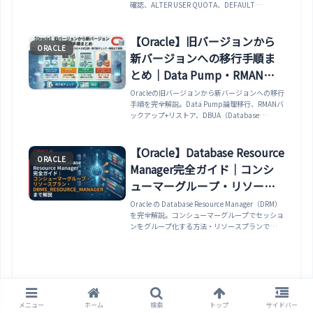
確認、ALTER USER QUOTA、DEFAULT
TABLESPACE、UNLIMITED TABLESPACEの使い
分けを整理します。
【Oracle】旧バージョンから
ORACLE
新バージョンへの移行手順ま
とめ｜Data Pump・RMAN・
DBUA・インプレースの 4 方式
Oracleの旧バージョンから新バージョンへの移行
手順を完全解説。Data Pump論理移行、RMANバ
比較・移行前チェック・検証
ックアップ+リストア、DBUA（Database
まで解説
Upgrade Assistant）、インプレースアップグレ
ードの4方式比較、バージョンアップパス、
preupgrade.jar事前チェック、移行後の検証手順
【Oracle】Database Resource
ORACLE
（catctl.pl/utlu132s.sql）、ダウンタイム最小
Manager完全ガイド｜コンシ
化のアプローチまで網羅。
ューマーグループ・リソース
プラン・
Oracle の Database Resource Manager（DRM）
を完全解説。コンシューマーグループでセッショ
DBMS_RESOURCE_MANAGER
ンをグループ化する方法・リソースプランで
まで解説
CPU・並列度・実行時間を制御する方法・
DBMS_RESOURCE_MANAGER で設定を作成・変
更・適用する手順・
DBA_RSRC_CONSUMER_GROUPS /
DBA_RSRC_PLANS でリソース設定を確認する方
法・自動コンシューマーグループ切り替えまで実
例で解説します。
メニュー
ホーム
検索
トップ
サイドバー