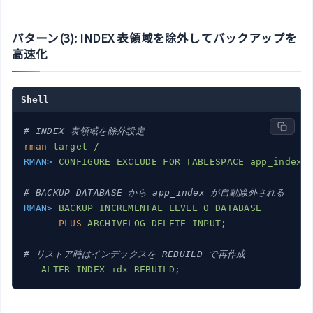
パターン(3): INDEX 表領域を除外してバックアップを
高速化
Shell
# INDEX 表領域を除外設定
rman
target /
RMAN>
CONFIGURE EXCLUDE FOR TABLESPACE app_index;
# BACKUP DATABASE から app_index が自動除外される
RMAN>
BACKUP INCREMENTAL LEVEL 0 DATABASE
PLUS
ARCHIVELOG DELETE INPUT;
# リストア時はインデックスを REBUILD で再作成
--
ALTER INDEX idx REBUILD;