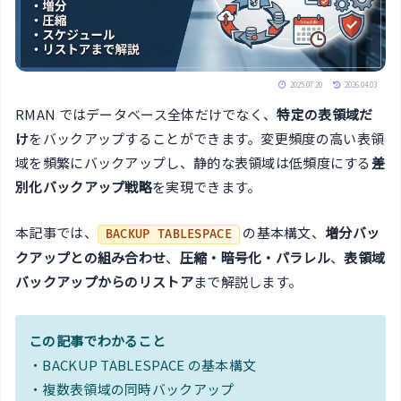
2025.07.20
2026.04.03
RMAN ではデータベース全体だけでなく、
特定の表領域だ
け
をバックアップすることができます。変更頻度の高い表領
域を頻繁にバックアップし、静的な表領域は低頻度にする
差
別化バックアップ戦略
を実現できます。
本記事では、
の基本構文、
増分バッ
BACKUP TABLESPACE
クアップとの組み合わせ
、
圧縮・暗号化・パラレル
、
表領域
バックアップからのリストア
まで解説します。
この記事でわかること
・BACKUP TABLESPACE の基本構文
・複数表領域の同時バックアップ