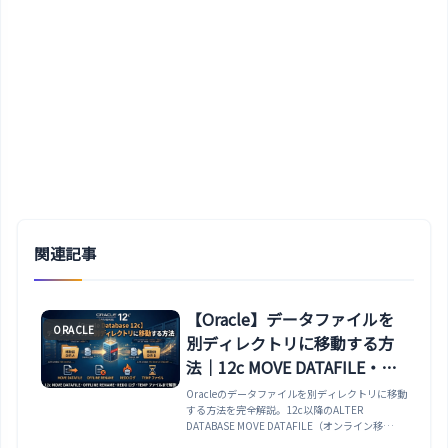
関連記事
【Oracle】データファイルを
ORACLE
別ディレクトリに移動する方
法｜12c MOVE DATAFILE・
OFFLINE RENAME・REDO ロ
Oracleのデータファイルを別ディレクトリに移動
する方法を完全解説。12c以降のALTER
グ・TEMP ファイルまで解説
DATABASE MOVE DATAFILE（オンライン移
動）、11g以前のOFFLINE+OSコピー+RENAME