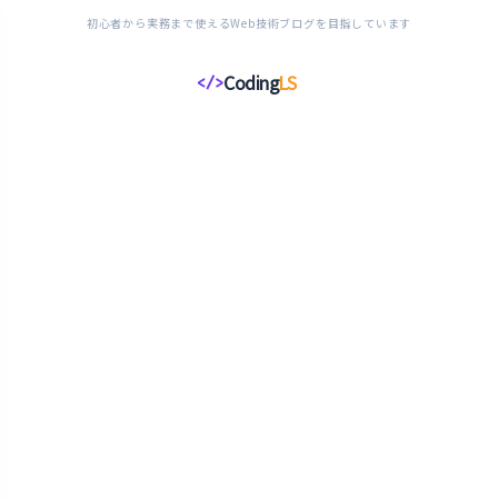
初心者から実務まで使えるWeb技術ブログを目指しています
Coding
LS
</>
コ
ー
デ
ィ
ン
グ
ラ
イ
フ
ス
タ
イ
ル