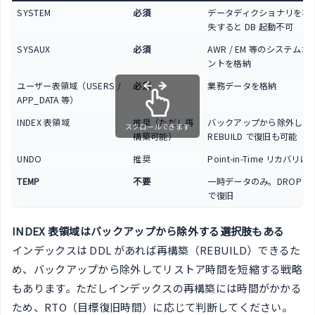
SYSTEM
必須
データディクショナリを格
失すると DB 起動不可
SYSAUX
必須
AWR / EM 等のシステム
ントを格納
ユーザー表領域（USERS /
必須
業務データを格納
APP_DATA 等）
INDEX 表領域
推奨（ただし再
バックアップから除外して
スクロールできます
構築可能）
REBUILD で復旧も可能
UNDO
推奨
Point-in-Time リカバリに
TEMP
不要
一時データのみ。DROP +
で復旧
INDEX 表領域はバックアップから除外する選択肢もある
インデックスは DDL があれば再構築（REBUILD）できるた
め、バックアップから除外してリストア時間を短縮する戦略
もあります。ただしインデックスの再構築には時間がかかる
ため、RTO（目標復旧時間）に応じて判断してください。