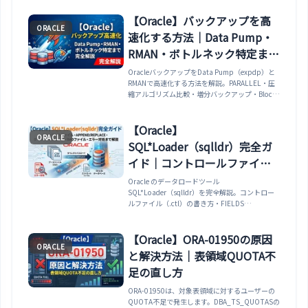
方式、REDOログファイルの移動、TEMPファイ
ルの移動、制御ファイルの移動、ASM間の移動、
【Oracle】バックアップを高
ORACLE
移動前後の確認SQL、ダウンタイム比較まで網
速化する方法｜Data Pump・
羅。
RMAN・ボトルネック特定まで
完全解説
OracleバックアップをData Pump（expdp）と
RMANで高速化する方法を解説。PARALLEL・圧
縮アルゴリズム比較・増分バックアップ・Block
Change Tracking・SECTION SIZE・BACKUP
DURATIONまで、ボトルネック特定から対処法ま
で実務レベルで網羅。
【Oracle】
ORACLE
SQL*Loader（sqlldr）完全ガ
イド｜コントロールファイ
ル・APPEND/REPLACE・ダイ
Oracle のデータロードツール
SQL*Loader（sqlldr）を完全解説。コントロー
レクトパスロード・BADファ
ルファイル（.ctl）の書き方・FIELDS
イル・エラー対処まで解説
TERMINATED BY による区切り文字の指定・
APPEND/REPLACE/TRUNCATE/INSERT の4つの
ロードモードの違い・ダイレクトパスロード
【Oracle】ORA-01950の原因
ORACLE
（DIRECT=TRUE）による高速化・BADファイ
と解決方法｜表領域QUOTA不
ル・DISCARDファイルによるエラー行の確認・
よくあるエラーと対処法まで実例で解説します。
足の直し方
ORA-01950は、対象表領域に対するユーザーの
QUOTA不足で発生します。DBA_TS_QUOTASの