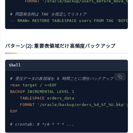
FORMAT
'/oracle/backup/users_before_move_%U
# 問題発生時は TAG を指定してリストア
--
RMAN> RESTORE TABLESPACE users FROM TAG 'BEFOR
パターン(2): 重要表領域だけ高頻度バックアップ
Shell
# 受注データの表領域を 6 時間ごとに増分バックアップ
rman
target / <<EOF
BACKUP
INCREMENTAL LEVEL 1
TABLESPACE
orders_data
FORMAT
'/oracle/backup/orders_%d_%T_%U.bkp';
EOF
# crontab: 0 */6 * * * ...