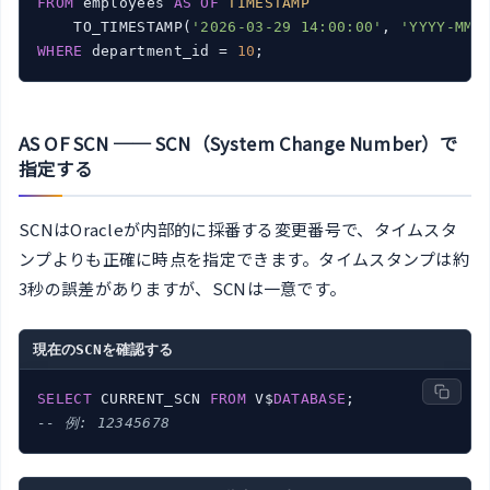
FROM
 employees 
AS
OF
TIMESTAMP
    TO_TIMESTAMP(
'2026-03-29 14:00:00'
, 
'YYYY-MM-
WHERE
 department_id = 
10
AS OF SCN ── SCN（System Change Number）で
指定する
SCNはOracleが内部的に採番する変更番号で、タイムスタ
ンプよりも正確に時点を指定できます。タイムスタンプは約
3秒の誤差がありますが、SCNは一意です。
現在のSCNを確認する
SELECT
 CURRENT_SCN 
FROM
 V$
DATABASE
-- 例: 12345678