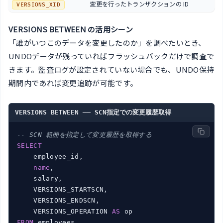
変更を行ったトランザクションの ID
VERSIONS_XID
VERSIONS BETWEEN の活用シーン
「誰がいつこのデータを変更したのか」を調べたいとき、
UNDOデータが残っていればフラッシュバックだけで調査で
きます。監査ログが設定されていない場合でも、UNDO保持
期間内であれば変更追跡が可能です。
VERSIONS BETWEEN ── SCN指定での変更履歴取得
-- SCN 範囲を指定して変更履歴を取得する
SELECT
    employee_id,

name
,

    salary,

    VERSIONS_STARTSCN,

    VERSIONS_ENDSCN,

    VERSIONS_OPERATION 
AS
FROM
 employees
