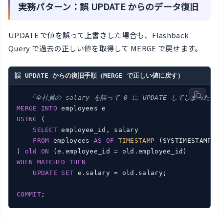
実務パターン：誤 UPDATE からのデータ復旧
UPDATE で値を誤って上書きした場合も、Flashback
Query で過去の正しい値を取得して MERGE で戻せます。
誤 UPDATE からの復旧手順（MERGE で正しい値に戻す）
-- 「全社員の salary を誤って 0 に UPDATE してしまった
MERGE
INTO
USING
 (

SELECT
 employee_id, salary

FROM
 employees 
AS
OF
TIMESTAMP
 (SYSTIMESTAMP 
) 
old
ON
WHEN
MATCHED
THEN
UPDATE
SET
 e.salary = old.salary;

COMMIT