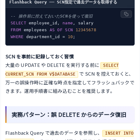
Flashback Query ── SCN指定で過去データを取得する
-- 操作前に控えておいたSCNを使って復旧
SELECT
 employee_id, 
name
FROM
 employees 
AS
OF
SCN
12345678
WHERE
 department_id = 
10
SCN を事前に記録しておく習慣
大量の UPDATE や DELETE を実行する前に
SELECT
で SCN を控えておくと、
CURRENT_SCN FROM V$DATABASE
万一の誤操作時に正確な時点を指定してフラッシュバックで
きます。運用手順書に組み込むことを推奨します。
実務パターン：誤 DELETE からのデータ復旧
Flashback Query で過去のデータを参照し、
INSERT INTO