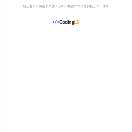
初心者から実務まで使えるWeb技術ブログを目指しています
Coding
LS
</>
コ
ー
デ
ィ
ン
グ
ラ
イ
フ
ス
タ
イ
ル