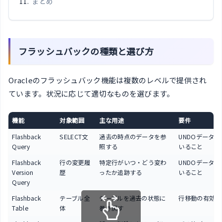
まとめ
フラッシュバックの種類と選び方
Oracleのフラッシュバック機能は複数のレベルで提供され
ています。状況に応じて適切なものを選びます。
機能
対象範囲
主な用途
要件
Flashback
SELECT文
過去の時点のデータを参
UNDOデータが
Query
照する
いること
Flashback
行の変更履
特定行がいつ・どう変わ
UNDOデータが
Version
歴
ったか追跡する
いること
Query
Flashback
テーブル全
テーブルを過去の状態に
行移動の有効化
Table
体
巻き戻す