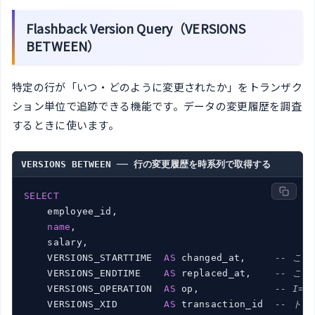
Flashback Version Query（VERSIONS
BETWEEN）
特定の行が「いつ・どのように変更されたか」をトランザク
ション単位で追跡できる機能です。データの変更履歴を調査
するときに使います。
VERSIONS BETWEEN ── 行の変更履歴を時系列で取得する
SELECT
    employee_id,

name
,

    salary,

    VERSIONS_STARTTIME  
AS
 changed_at,     
-- こ
    VERSIONS_ENDTIME    
AS
 replaced_at,    
-- こ
    VERSIONS_OPERATION  
AS
 op,             
-- I=I
    VERSIONS_XID        
AS
 transaction_id  
-- トラ