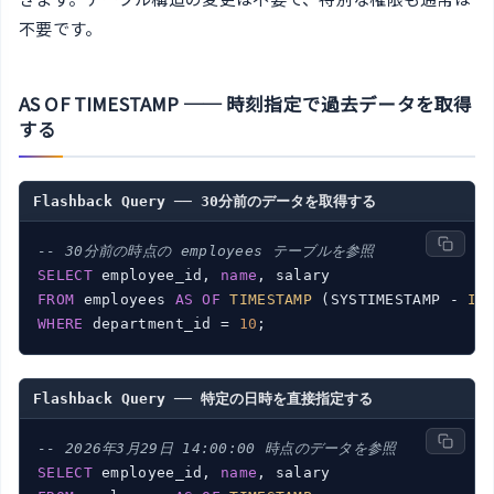
不要です。
AS OF TIMESTAMP ── 時刻指定で過去データを取得
する
Flashback Query ── 30分前のデータを取得する
-- 30分前の時点の employees テーブルを参照
SELECT
 employee_id, 
name
FROM
 employees 
AS
OF
TIMESTAMP
 (SYSTIMESTAMP - 
IN
WHERE
 department_id = 
10
Flashback Query ── 特定の日時を直接指定する
-- 2026年3月29日 14:00:00 時点のデータを参照
SELECT
 employee_id, 
name