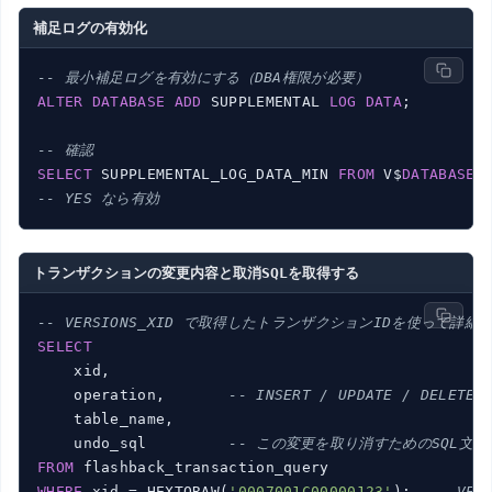
補足ログの有効化
-- 最小補足ログを有効にする（DBA権限が必要）
ALTER
DATABASE
ADD
 SUPPLEMENTAL 
LOG
DATA
;

-- 確認
SELECT
 SUPPLEMENTAL_LOG_DATA_MIN 
FROM
 V$
DATABASE
-- YES なら有効
トランザクションの変更内容と取消SQLを取得する
-- VERSIONS_XID で取得したトランザクションIDを使って詳細
SELECT
    xid,

    operation,       
-- INSERT / UPDATE / DELETE
    table_name,

    undo_sql         
-- この変更を取り消すためのSQL文
FROM
WHERE
 xid = HEXTORAW(
'0007001C00000123'
);  
-- VER