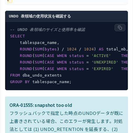
E
UNDO 表領域の使用状況を確認する
-- UNDO 表領域のサイズと使用率を確認
SELECT
    tablespace_name,

ROUND
(
SUM
(
bytes
) / 
1024
 / 
1024
) 
AS
 total_mb,

ROUND
(
SUM
(
CASE
WHEN
status
 = 
'ACTIVE'
THEN
ROUND
(
SUM
(
CASE
WHEN
status
 = 
'UNEXPIRED'
THEN
ROUND
(
SUM
(
CASE
WHEN
status
 = 
'EXPIRED'
THEN
FROM
GROUP
BY
ORA-01555: snapshot too old
フラッシュバックで指定した時点のUNDOデータが既に
上書きされている場合、このエラーが発生します。対処
法としては (1) UNDO_RETENTION を延長する、(2)