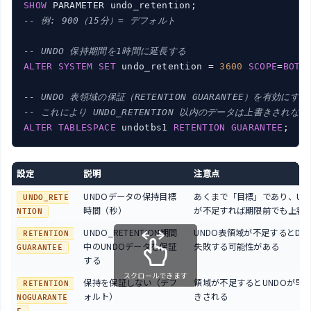
SHOW
-- 例: 900（15分）= デフォルト
-- UNDO 保持期間を1時間に延長する
ALTER
SYSTEM
SET
 undo_retention = 
3600
SCOPE
=
BOTH
;
-- UNDO 表領域の保証（RETENTION GUARANTEE）を有効にする
-- これにより UNDO_RETENTION 以内のデータは上書きされな
ALTER
TABLESPACE
 undotbs1 
RETENTION
GUARANTEE
設定
説明
注意点
UNDOデータの保持目標
あくまで「目標」であり、UN
UNDO_RETE
時間（秒）
が不足すれば期限前でも上書
NTION
UNDO_RETENTION期間
UNDO表領域が不足するとDM
RETENTION 
中のUNDOデータを保証
失敗する可能性がある
GUARANTEE
する
スクロールできます
保持を保証しない（デフ
領域が不足するとUNDOが早
RETENTION 
ォルト）
きされる
NOGUARANTE