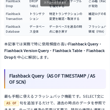
Flashback
DROP
誤って削除したテーブル
ごみ箱（Recycl
スクロールできます
Drop
TABLE
を復元する
が有効
Flashback
トランザク
特定トランザクションの
補足ログの有効
Transaction
ション
変更を確認・取消する
要
Flashback
データベー
データベースを過去の時
フラッシュバッ
Database
ス全体
点に巻き戻す
領域（FRA）の
本記事では実務で特に使用頻度の高い
Flashback Query
・
Flashback Version Query
・
Flashback Table
・
Flashback
Drop
を中心に解説します。
Flashback Query（AS OF TIMESTAMP / AS
OF SCN）
最も手軽に使えるフラッシュバック機能です。SELECT文に
句を追加するだけで、過去の時点のデータを参照で
AS OF
きます。テーブル構造の変更は不要で、特別な権限も通常は