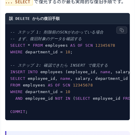
で復元するのが最も実用的な復旧手順です。
... SELECT
誤 DELETE からの復旧手順
-- ステップ 1: 削除前のSCNがわかっている場合
-- まず、復旧対象のデータを確認する
SELECT
 * 
FROM
 employees 
AS
OF
SCN
12345678
WHERE
 department_id = 
10
;

-- ステップ 2: 確認できたら INSERT で復元する
INSERT
INTO
 employees (employee_id, 
name
SELECT
 employee_id, 
name
FROM
 employees 
AS
OF
SCN
12345678
WHERE
 department_id = 
10
AND
 employee_id 
NOT
IN
 (
SELECT
 employee_id 
FROM
COMMIT