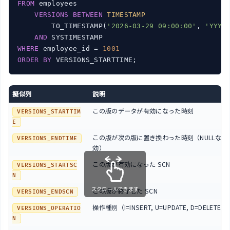
FROM
 employees

VERSIONS
BETWEEN
TIMESTAMP
        TO_TIMESTAMP(
'2026-03-29 09:00:00'
, 
'YYYY
AND
WHERE
 employee_id = 
1001
ORDER
BY
擬似列
説明
この版のデータが有効になった時刻
VERSIONS_STARTTIM
E
この版が次の版に置き換わった時刻（NULLなら
VERSIONS_ENDTIME
効）
この版が有効になった SCN
VERSIONS_STARTSC
N
スクロールできます
この版が終了した SCN
VERSIONS_ENDSCN
操作種別（I=INSERT, U=UPDATE, D=DELETE）
VERSIONS_OPERATIO
N