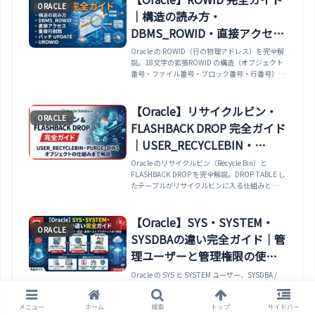
ORACLE
使い分け、リストア前後のCOUNT/MINUS検証手
｜構造の読み方・
順、ロールバック戦略まで網羅。
DBMS_ROWID・直接アクセ
ス・重複行削除・バッチ
Oracle の ROWID（行の物理アドレス）を完全解
説。18文字の拡張ROWID の構造（オブジェクト
UPDATE・UROWID まで実例
番号・ファイル番号・ブロック番号・行番号）・
で解説
DBMS_ROWID パッケージによる分解・WHERE
ROWID = ... による最速の直接アクセス・相関サ
ブクエリを使った重複行の削除・大量データを
【Oracle】リサイクルビン・
ORACLE
ROWID 範囲で分割する並列バッチ UPDATE・
FLASHBACK DROP 完全ガイド
IOT/クラスタ表での UROWID の違いまで実例で
解説します。
｜USER_RECYCLEBIN・
PURGE・BIN$ オブジェクトの
Oracle のリサイクルビン（Recycle Bin）と
FLASHBACK DROP を完全解説。DROP TABLE し
仕組みまで解説
たテーブルがリサイクルビンに入る仕組みと
BIN$ 命名規則・FLASHBACK TABLE ... TO
BEFORE DROP でテーブルを元の名前に復元する
方法・USER_RECYCLEBIN / DBA_RECYCLEBIN
【Oracle】SYS・SYSTEM・
ORACLE
でリサイクルビンの内容を確認する方法・
SYSDBAの違い完全ガイド｜管
PURGE TABLE / PURGE RECYCLEBIN / PURGE
DBA_RECYCLEBIN で完全削除する方法・
理ユーザーと管理権限の使い
RECYCLEBIN パラメータでリサイクルビンを無効
分け
Oracle の SYS と SYSTEM ユーザー、SYSDBA /
にする方法・DROP TABLE ... PURGE で即時完全
SYSOPER / SYSBACKUP / SYSDG / SYSKM /
削除する方法まで実例で解説します。
SYSRAC / SYSASM の 7 種類の管理権限の違いを
メニュー
ホーム
検索
トップ
サイドバー
完全解説。データディクショナリ所有者としての