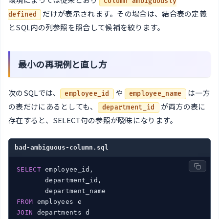
column ambiguously
だけが表示されます。その場合は、結合表の定義
defined
とSQL内の列参照を照合して候補を絞ります。
最小の再現例と直し方
次のSQLでは、
や
は一方
employee_id
employee_name
の表だけにあるとしても、
が両方の表に
department_id
存在すると、SELECT句の参照が曖昧になります。
bad-ambiguous-column.sql
SELECT
 employee_id,

       department_id,

FROM
JOIN
 departments d
