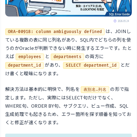
2026.05.24
は、JOINし
ORA-00918: column ambiguously defined
ている複数の表に同じ列名があり、SQL内でどちらの列を使
うのかOracleが判断できない時に発生するエラーです。たと
えば
と
の両方に
employees
departments
があり、
とだ
department_id
SELECT department_id
け書くと曖昧になります。
解決方法は基本的に明快で、列名を
の形で指
表別名.列名
定します。ただし、実際にはSELECT句だけでなく、
WHERE句、ORDER BY句、サブクエリ、ビュー作成、SQL
生成処理でも起きるため、エラー箇所を探す順番を知ってお
くと修正が速くなります。