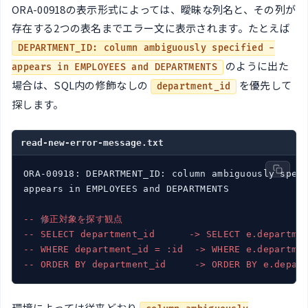
ORA-00918の表示形式によっては、曖昧な列名と、その列が
存在する2つの表名までエラー文に表示されます。たとえば
DEPARTMENT_ID: column ambiguously specified -
のように出た
appears in EMPLOYEES and DEPARTMENTS
場合は、SQL内の修飾なしの
を優先して
department_id
探します。
read-new-error-message.txt
ORA-00918: DEPARTMENT_ID: column ambiguously speci
appears in EMPLOYEES and DEPARTMENTS

-- 修正対象を探す観点
-- SELECT department_id      -> SELECT e.departme
-- WHERE department_id = :id  -> WHERE e.departme
-- ORDER BY department_id     -> ORDER BY e.depar
環境によっては従来どおり