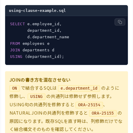
using-clause-example.sql
SELECT
 e.employee_id,

       department_id,

FROM
JOIN
USING
 (department_id);
JOINの書き方を混在させない
で結合するSQLは
のように
ON
e.department_id
修飾し、
の共通列は修飾せず参照します。
USING
USING句の共通列を修飾すると
、
ORA-25154
NATURAL JOINの共通列を修飾すると
の
ORA-25155
原因になります。既存SQLを直す時は、列修飾だけでな
く結合構文そのものを確認してください。