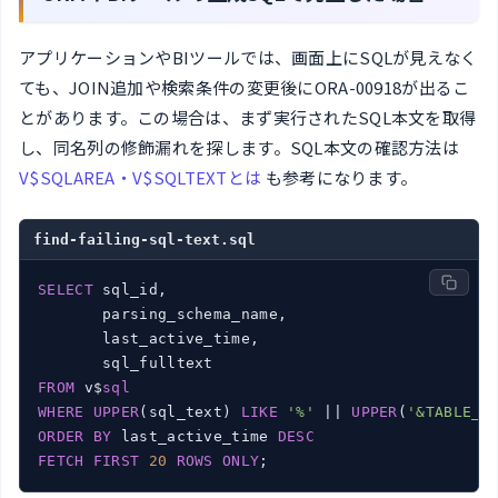
アプリケーションやBIツールでは、画面上にSQLが見えなく
ても、JOIN追加や検索条件の変更後にORA-00918が出るこ
とがあります。この場合は、まず実行されたSQL本文を取得
し、同名列の修飾漏れを探します。SQL本文の確認方法は
V$SQLAREA・V$SQLTEXTとは
も参考になります。
find-failing-sql-text.sql
SELECT
 sql_id,

       parsing_schema_name,

       last_active_time,

FROM
 v$
sql
WHERE
UPPER
(sql_text) 
LIKE
'%'
 || 
UPPER
(
'&TABLE_N
ORDER
BY
 last_active_time 
DESC
FETCH
FIRST
20
ROWS
ONLY
;