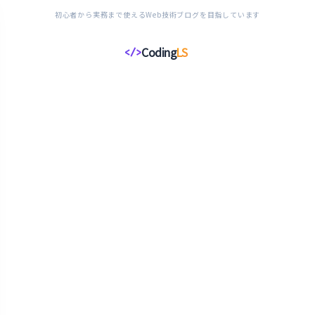
初心者から実務まで使えるWeb技術ブログを目指しています
Coding
LS
</>
コ
ー
デ
ィ
ン
グ
ラ
イ
フ
ス
タ
イ
ル