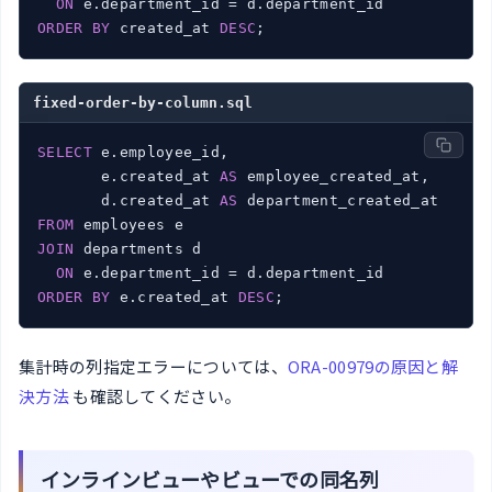
ON
ORDER
BY
 created_at 
DESC
;
fixed-order-by-column.sql
SELECT
 e.employee_id,

       e.created_at 
AS
 employee_created_at,

       d.created_at 
AS
FROM
JOIN
 departments d

ON
ORDER
BY
 e.created_at 
DESC
;
集計時の列指定エラーについては、
ORA-00979の原因と解
決方法
も確認してください。
インラインビューやビューでの同名列