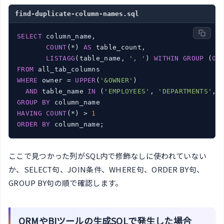
find-duplicate-column-names.sql
SELECT
 column_name,

COUNT
(*) 
AS
 table_count,

LISTAGG
(table_name, 
', '
) 
WITHIN
GROUP
 (
OR
FROM
WHERE
 owner = 
UPPER
(
'&OWNER'
)

AND
 table_name 
IN
 (
'EMPLOYEES'
, 
'DEPARTMENTS'
, 
GROUP
BY
HAVING
COUNT
(*) > 
1
ORDER
BY
 column_name;
ここで見つかった列がSQL内で修飾なしに使われていない
か、SELECT句、JOIN条件、WHERE句、ORDER BY句、
GROUP BY句の順で確認します。
ORMやBIツールの生成SQLで発生した場合