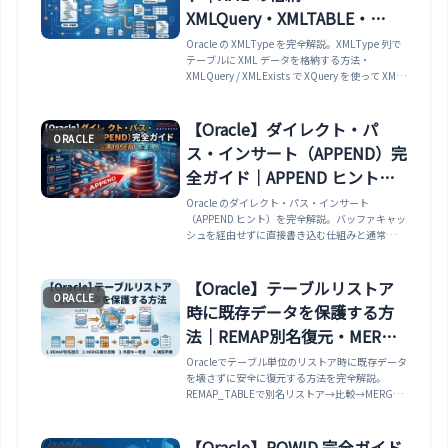
XMLQuery・XMLTABLE・
XMLElement/XMLAgg まで解
Oracle の XMLType を完全解説。XMLType 列で
テーブルに XML データを格納する方法・
説
XMLQuery / XMLExists で XQuery を使って XML
を検索する方法・XMLTABLE で XML データをリ
レーショナル行に変換する方法・XMLElement /
XMLForest / XMLAgg で SELECT 結果を XML に
【Oracle】ダイレクト・パ
ORACLE
変換する方法・EXTRACT / EXTRACTVALUE（旧
ス・インサート（APPEND）完
API）と XMLQuery（推奨）の違い・XML インデ
ックスで XML 検索を高速化する方法まで実例で
全ガイド｜APPEND ヒント・
解説します。
NOLOGGING・大量データの
Oracle のダイレクト・パス・インサート
（APPEND ヒント）を完全解説。バッファキャッ
高速 INSERT・CTAS まで解説
シュを経由せずに直接書き込む仕組みと通常
INSERT との違い・/*+ APPEND */ ヒントで
INSERT ... SELECT を高速化する方法・
NOLOGGING でREDO ログ生成を最小化してス
【Oracle】テーブルリストア
ORACLE
ループットを向上させる方法・CREATE TABLE
時に既存データを保護する方
AS SELECT（CTAS）での NOLOGGING の使い
方・ダイレクト・パス・インサート後の制約（コ
法｜REMAP別名復元・MERGE
ミット前の SELECT が無効になる）まで実例で
差分反映・外部キー考慮・検
Oracleでテーブル単位のリストア時に既存データ
解説します。
を壊さずに安全に復元する方法を完全解説。
証手順まで解説
REMAP_TABLEで別名リストア→比較→MERGE
の安全ワークフロー、table_exists_actionの保
護観点での選び方、外部キー制約がある場合の対
処、content=DATA_ONLYとMETADATA_ONLYの
【Oracle】ROWID 完全ガイド