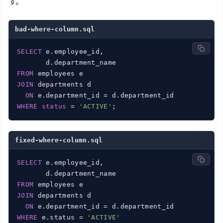
す。
bad-where-column.sql
SELECT
 e.employee_id,

FROM
JOIN
 departments d

ON
WHERE
status
 = 
'ACTIVE'
;
fixed-where-column.sql
SELECT
 e.employee_id,

FROM
JOIN
 departments d

ON
WHERE
 e.status = 
'ACTIVE'