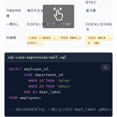
BYなど
THENの中
実行する文
返す値
身
一致なし
ELSEなしならORA-06592
ELSEなしならNULL
スクロールできます
る
代表例
CASE v WHEN ... THEN DBMS_O
CASE WHEN ... T
UTPUT...
'A' END
sql-case-expression-null.sql
SELECT
 employee_id,

CASE
 department_id

WHEN
10
THEN
'Sales'
WHEN
20
THEN
'Admin'
END
AS
FROM
 employees;

-- SQLのCASE式では、一致しない行の dept_label はNULLに