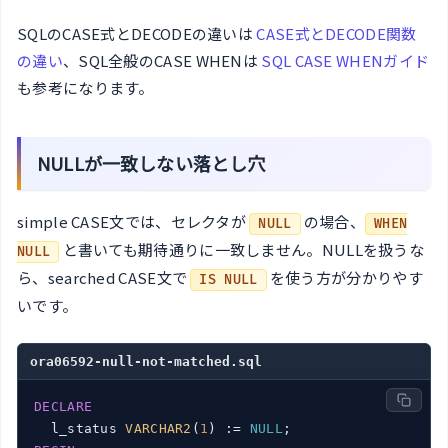
SQLのCASE式とDECODEの違いは
CASE式とDECODE関数
の違い
、SQL全般のCASE WHENは
SQL CASE WHENガイド
も参考になります。
NULLが一致しない落とし穴
simple CASE文では、セレクタが
の場合、
NULL
WHEN
と書いても期待通りに一致しません。NULLを扱うな
NULL
ら、searched CASE文で
を使う方が分かりやす
IS NULL
いです。
ora06592-null-not-matched.sql
DECLARE
  l_status 
VARCHAR2
(
1
) := 
NULL