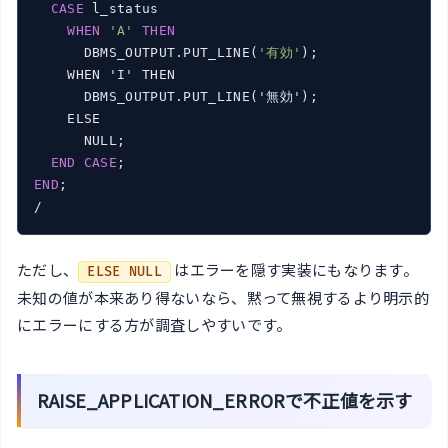
CASE
 l_status

WHEN
'A'
THEN
      DBMS_OUTPUT.PUT_LINE(
'有効'
);

    WHEN 'I' THEN

      DBMS_OUTPUT.PUT_LINE('無効');

    ELSE

      NULL;

END
CASE
END
;

/
ただし、
はエラーを隠す実装にもなります。
ELSE NULL
未知の値が本来あり得ないなら、黙って無視するより明示的
にエラーにする方が調査しやすいです。
RAISE_APPLICATION_ERRORで不正値を示す