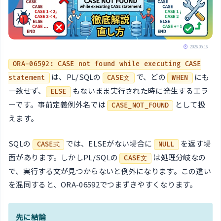
2026.05.16
ORA-06592: CASE not found while executing CASE
は、PL/SQLの
で、どの
にも
statement
CASE文
WHEN
一致せず、
もないまま実行された時に発生するエラ
ELSE
ーです。事前定義例外名では
として扱
CASE_NOT_FOUND
えます。
SQLの
では、ELSEがない場合に
を返す場
CASE式
NULL
面があります。しかしPL/SQLの
は処理分岐なの
CASE文
で、実行する文が見つからないと例外になります。この違い
を混同すると、ORA-06592でつまずきやすくなります。
先に結論