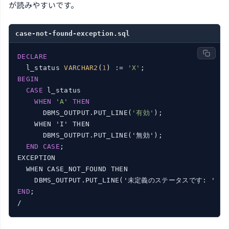
が読みやすいです。
case-not-found-exception.sql
DECLARE
  l_status 
VARCHAR2
(
1
) := 
'X'
BEGIN
CASE
 l_status

WHEN
'A'
THEN
      DBMS_OUTPUT.PUT_LINE(
'有効'
);

    WHEN 'I' THEN

      DBMS_OUTPUT.PUT_LINE('無効');

END
CASE
;

EXCEPTION

  WHEN CASE_NOT_FOUND THEN

END
;

/