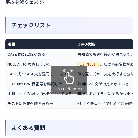
事故を減らせます。
チェックリスト
項目
OKの状態
CASE文にELSEがある
未知値でも実行経路が決まっている
NULL入力を考慮している
または事前変換がある
IS NULL
CASE式とCASE文を混同していない
値を返す式か、文を実行する分岐
ORA-06512の行番号を確認した
該当CASE文が特定できている
スクロールできます
未知コードの扱いが仕様化されている
無視するかエラーにするか決まって
テストに想定外値を含めた
NULLや新コードでも落ち方を確認
よくある質問