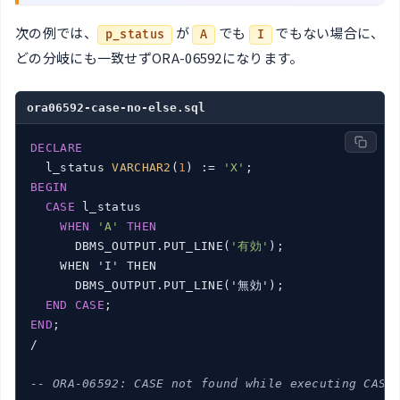
次の例では、
が
でも
でもない場合に、
p_status
A
I
どの分岐にも一致せずORA-06592になります。
ora06592-case-no-else.sql
DECLARE
  l_status 
VARCHAR2
(
1
) := 
'X'
BEGIN
CASE
 l_status

WHEN
'A'
THEN
      DBMS_OUTPUT.PUT_LINE(
'有効'
);

    WHEN 'I' THEN

      DBMS_OUTPUT.PUT_LINE('無効');

END
CASE
END
;

/

-- ORA-06592: CASE not found while executing CASE