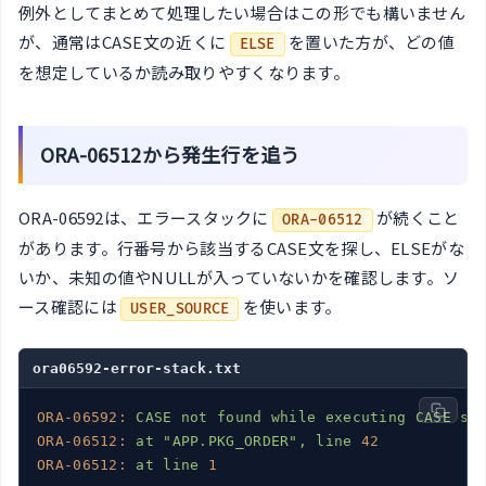
例外としてまとめて処理したい場合はこの形でも構いません
が、通常はCASE文の近くに
を置いた方が、どの値
ELSE
を想定しているか読み取りやすくなります。
ORA-06512から発生行を追う
ORA-06592は、エラースタックに
が続くこと
ORA-06512
があります。行番号から該当するCASE文を探し、ELSEがな
いか、未知の値やNULLが入っていないかを確認します。ソ
ース確認には
を使います。
USER_SOURCE
ora06592-error-stack.txt
ORA-06592:
CASE
not
found
while
executing
CASE
st
ORA-06512:
at
"APP.PKG_ORDER"
,
line
42
ORA-06512:
at
line
1