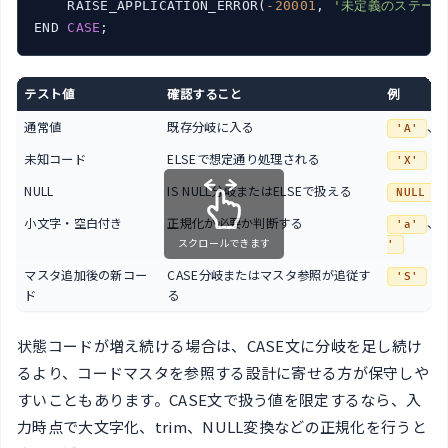
    RAISE_APPLICATION_ERROR(
-20001
, 
'未定義のステータ
END 
CASE
;
テスト値
確認すること
例
通常値
既存分岐に入る
、
'A'
未知コード
ELSEで想定通り処理される
'X'
NULL
IS NULL分岐またはELSEで扱える
NULL
小文字・空白付き
正規化が必要か判断する
、
'a'
スクロールできます
'
マスタ追加後の新コー
CASE分岐またはマスタ参照が追従す
'S'
ド
る
状態コードが増え続ける場合は、CASE文に分岐を足し続け
るより、コードマスタを参照する設計に寄せる方が保守しや
すいこともあります。CASE文で扱う値を限定するなら、入
力時点で大文字化、trim、NULL変換などの正規化を行うと