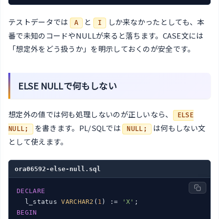
テストデータでは
と
しか来なかったとしても、本
A
I
番で未知のコードやNULLが来ると落ちます。CASE文には
「想定外をどう扱うか」を明示しておくのが安全です。
ELSE NULLで何もしない
想定外の値では何も処理しないのが正しいなら、
ELSE
を書きます。PL/SQLでは
は何もしない文
NULL;
NULL;
として使えます。
ora06592-else-null.sql
DECLARE
  l_status 
VARCHAR2
(
1
) := 
'X'
BEGIN