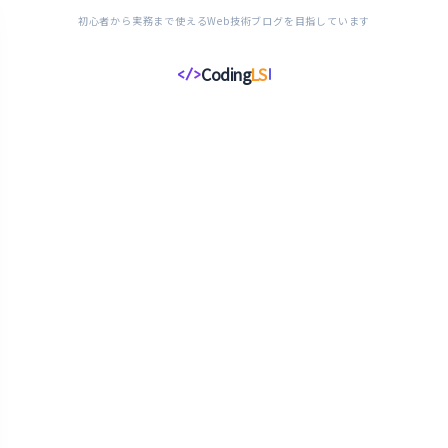
初心者から実務まで使えるWeb技術ブログを目指しています
Coding
LS
</>
コ
ー
デ
ィ
ン
グ
ラ
イ
フ
ス
タ
イ
ル