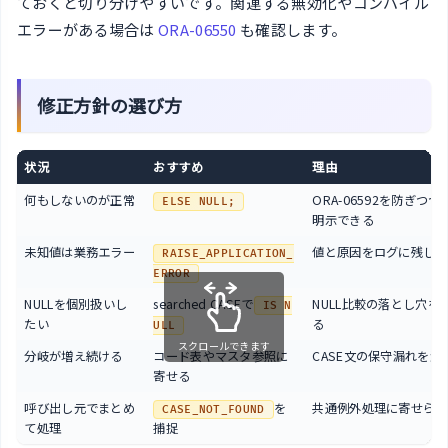
ておくと切り分けやすいです。関連する無効化やコンパイル
エラーがある場合は
ORA-06550
も確認します。
修正方針の選び方
状況
おすすめ
理由
何もしないのが正常
ORA-06592を防ぎつ
ELSE NULL;
明示できる
未知値は業務エラー
値と原因をログに残しや
RAISE_APPLICATION_
ERROR
NULLを個別扱いし
searched CASEで
NULL比較の落とし穴を
IS N
たい
る
ULL
スクロールできます
分岐が増え続ける
コード表やマスタ参照に
CASE文の保守漏れを減
寄せる
呼び出し元でまとめ
を
共通例外処理に寄せられ
CASE_NOT_FOUND
て処理
捕捉