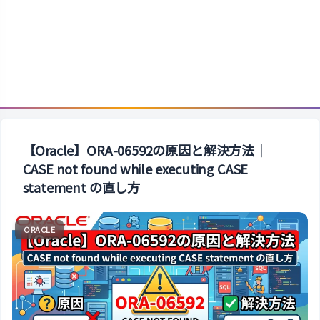
【Oracle】ORA-06592の原因と解決方法｜
CASE not found while executing CASE
statement の直し方
ORACLE