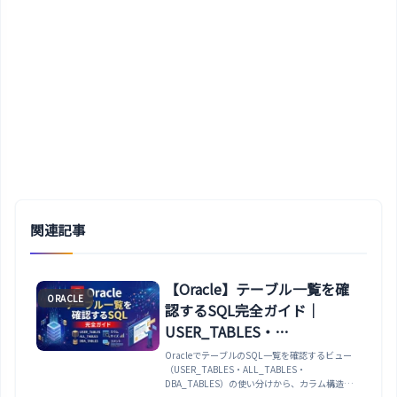
関連記事
【Oracle】テーブル一覧を確
ORACLE
認するSQL完全ガイド｜
USER_TABLES・
ALL_TABLES・
OracleでテーブルのSQL一覧を確認するビュー
（USER_TABLES・ALL_TABLES・
DBA_TABLES・カラム・サイ
DBA_TABLES）の使い分けから、カラム構造・
ズ・コメントまで網羅