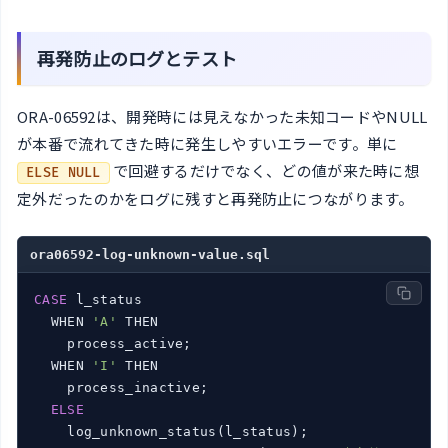
再発防止のログとテスト
ORA-06592は、開発時には見えなかった未知コードやNULL
が本番で流れてきた時に発生しやすいエラーです。単に
で回避するだけでなく、どの値が来た時に想
ELSE NULL
定外だったのかをログに残すと再発防止につながります。
ora06592-log-unknown-value.sql
CASE
 l_status

  WHEN 
'A'
 THEN

    process_active;

  WHEN 
'I'
 THEN

    process_inactive;

ELSE
    log_unknown_status(l_status);
