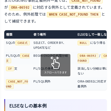
またOracleの事前定義例外一覧では、
CASE_NOT_FOUND
が
に対応する例外として定義されています。
ORA-06592
そのため、例外処理では
と
WHEN CASE_NOT_FOUND THEN
して捕捉できます。
種類
使う場所
ELSEなしで一致しない
SQLの
SELECT、ORDER BY、
になり得る
CASE式
NULL
UPDATEなど
PL/SQLの
BEGIN-END内の処理分岐
/
CASE
ORA-06592
CASE
文
FOUND
文
PL/SQLの条件分岐
該当しない分岐は単に
IF
スクロールできます
ない
PL/SQL例外
ORA-06592に対応す
CASE_NOT_FO
義例外
UND
ELSEなしの基本例