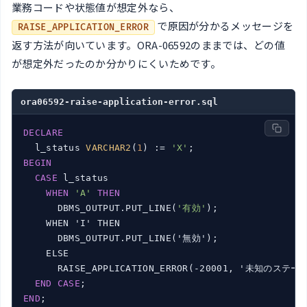
業務コードや状態値が想定外なら、
で原因が分かるメッセージを
RAISE_APPLICATION_ERROR
返す方法が向いています。ORA-06592のままでは、どの値
が想定外だったのか分かりにくいためです。
ora06592-raise-application-error.sql
DECLARE
  l_status 
VARCHAR2
(
1
) := 
'X'
BEGIN
CASE
 l_status

WHEN
'A'
THEN
      DBMS_OUTPUT.PUT_LINE(
'有効'
);

    WHEN 'I' THEN

      DBMS_OUTPUT.PUT_LINE('無効');

    ELSE

      RAISE_APPLICATION_ERROR(-20001, '未知のステータ
END
CASE
END
;
