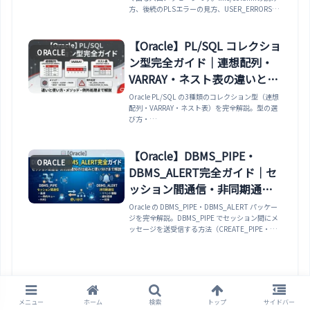
方、後続のPLSエラーの見方、USER_ERRORSで
の調査方法を整理します。
【Oracle】PL/SQL コレクショ
ORACLE
ン型完全ガイド｜連想配列・
VARRAY・ネスト表の違いと使
い方・メソッド・例外処理ま
Oracle PL/SQL の3種類のコレクション型（連想
配列・VARRAY・ネスト表）を完全解説。型の選
で解説
び方・
COUNT/FIRST/LAST/NEXT/EXTEND/DELETE な
どのコレクションメソッド・BULK COLLECT と
の組み合わせ・コレクション例外
【Oracle】DBMS_PIPE・
ORACLE
（SUBSCRIPT_BEYOND_COUNT /
DBMS_ALERT完全ガイド｜セ
COLLECTION_IS_NULL）・TABLE() 関数でコ
レクションをSQL から参照する方法まで実例で
ッション間通信・非同期通知
解説します。
の仕組みと使い分けまで解説
Oracle の DBMS_PIPE・DBMS_ALERT パッケー
ジを完全解説。DBMS_PIPE でセッション間にメ
ッセージを送受信する方法（CREATE_PIPE・
PACK_MESSAGE・SEND_MESSAGE・
RECEIVE_MESSAGE）・DBMS_ALERT で特定イ
ベントの非同期通知をサブスクライブする方法
（SIGNAL・WAITONE・REGISTER）・
DBMS_PIPE と DBMS_ALERT の違いと使い分
け・パイプのクリーンアップ（REMOVE_PIPE・
メニュー
ホーム
検索
トップ
サイドバー
RESET_BUFFER）まで実例で解説します。