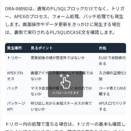
ORA-06592は、通常のPL/SQLブロックだけでなく、トリガ
ー、APEXのプロセス、フォーム処理、バッチ処理でも発生
します。画面操作やデータ更新をきっかけに発生する場合
は、裏側で実行されるPL/SQLのCASE文を確認します。
発生場所
見るポイント
対処
トリガー
更新前後の値が想定外ではないか
ELSEで未知値の扱
める
APEXプロ
画面アイテムの値がNULLや未定義では
入力値の正規化とEL
セス
ないか
加
バッチ
マスタ追加後の新コードに未対応では
コード表とCASE分
スクロールできます
ないか
期する
パッケージ
呼び出し元から未知ステータスが来て
API入口でバリデー
API
いないか
する
トリガー内の処理で落ちる場合は、トリガーの基本も確認し