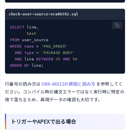
check-user-source-ora06592.sql
SELECT
 line,

text
FROM
WHERE
name
 = 
'PKG_ORDER'
AND
type
 = 
'PACKAGE BODY'
AND
 line 
BETWEEN
35
AND
50
ORDER
BY
 line;
行番号の読み方は
ORA-06512の原因と読み方
を参照してく
ださい。コンパイル時の構文エラーではなく実行時に特定の
値で落ちるため、再現データの確認も大切です。
トリガーやAPEXで出る場合