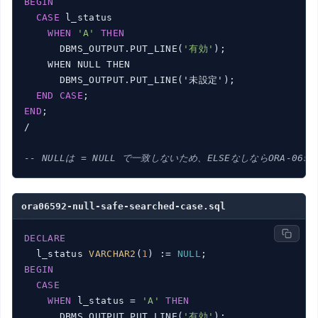
BEGIN
CASE
 l_status

WHEN
'A'
THEN
      DBMS_OUTPUT.PUT_LINE(
'有効'
);

    WHEN NULL THEN

      DBMS_OUTPUT.PUT_LINE('未設定');

END
CASE
END
;

/

-- NULLは = NULL で一致しないため、ELSEなしならORA-065
ora06592-null-safe-searched-case.sql
DECLARE
  l_status 
VARCHAR2
(
1
) := 
NULL
BEGIN
CASE
WHEN
 l_status = 
'A'
THEN
      DBMS_OUTPUT.PUT_LINE(
'有効'
);
