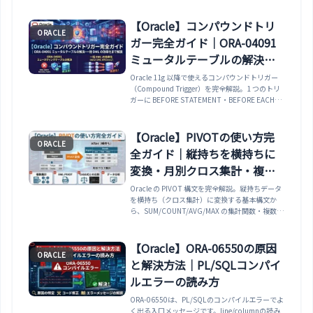
行数・サイズ・コメント（論理名）・制約・イン
デックス・シノニムの確認方法まで実務で使える
SQL付きで完全解説。
【Oracle】コンパウンドトリ
ORACLE
ガー完全ガイド｜ORA-04091
ミュータルテーブルの解決・
一括 DML の効率化まで解説
Oracle 11g 以降で使えるコンパウンドトリガー
（Compound Trigger）を完全解説。1 つのトリ
ガーに BEFORE STATEMENT・BEFORE EACH
ROW・AFTER EACH ROW・AFTER STATEMENT
の4 つのタイミングポイントを定義できる仕組
み・ORA-04091 ミュータルテーブルエラーを解
【Oracle】PIVOTの使い方完
ORACLE
決する AFTER EACH ROW + AFTER STATEMENT
全ガイド｜縦持ちを横持ちに
パターン・行単位ループを避けてパフォーマンス
を改善する一括 INSERT（FORALL）パターン・
変換・月別クロス集計・複数
コンパウンドトリガーの変数共有とセッション間
集計・XML PIVOT・CASE式と
Oracle の PIVOT 構文を完全解説。縦持ちデータ
での初期化まで実例で解説します。
を横持ち（クロス集計）に変換する基本構文か
の比較
ら、SUM/COUNT/AVG/MAX の集計関数・複数集
計列の PIVOT・XML PIVOT による動的列・実務
でよく使う月別売上クロス集計・CASE式との違
いまで豊富な実例で解説します。
【Oracle】ORA-06550の原因
ORACLE
と解決方法｜PL/SQLコンパイ
ルエラーの読み方
ORA-06550は、PL/SQLのコンパイルエラーでよ
く出る入口メッセージです。line/columnの読み