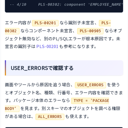
-- 4/10     PLS-00302: component 'EMPLOYEE_NAME' 
エラー内容が
なら識別子未宣言、
PLS-00201
PLS-
ならコンポーネント未宣言、
ならオブ
00302
PLS-00905
ジェクト無効など、別のPL/SQLエラーが根本原因です。未
宣言の識別子は
PLS-00201
も参考になります。
USER_ERRORSで確認する
画面やツールから原因を追う場合、
を使う
USER_ERRORS
とオブジェクト名、種類、行番号、エラー内容を確認できま
す。パッケージ本体のエラーなら
TYPE = 'PACKAGE
を見ます。別スキーマのオブジェクトを調べる権限
BODY'
がある場合は、
も使えます。
ALL_ERRORS