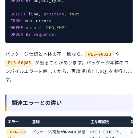
ORDER
BY
 object_type;

SELECT
 line, 
position
, 
text
FROM
WHERE
name
 = 
'PKG_EMP'
ORDER
BY
sequence
;
パッケージ仕様と本体の不一致なら、
や
PLS-00323
が出ることがあります。パッケージ本体のコ
PLS-00905
ンパイルエラーを直してから、再度呼び出しSQLを実行しま
す。
関連エラーとの違い
エラー
意味
主な確認先
関
パッケージ/関数がINVALID状態
USER_OBJECTS、
こ
ORA-065