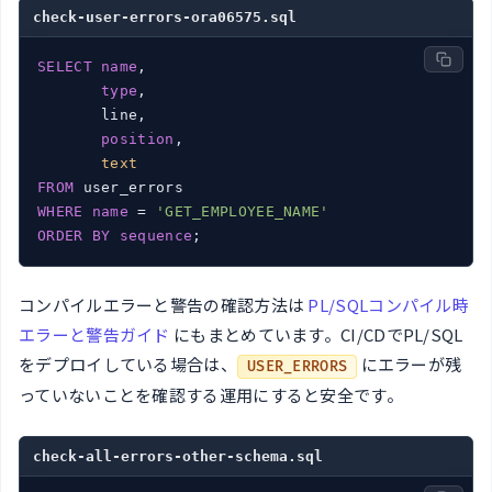
check-user-errors-ora06575.sql
SELECT
name
,

type
,

       line,

position
,

text
FROM
WHERE
name
 = 
'GET_EMPLOYEE_NAME'
ORDER
BY
sequence
;
コンパイルエラーと警告の確認方法は
PL/SQLコンパイル時
エラーと警告ガイド
にもまとめています。CI/CDでPL/SQL
をデプロイしている場合は、
にエラーが残
USER_ERRORS
っていないことを確認する運用にすると安全です。
check-all-errors-other-schema.sql