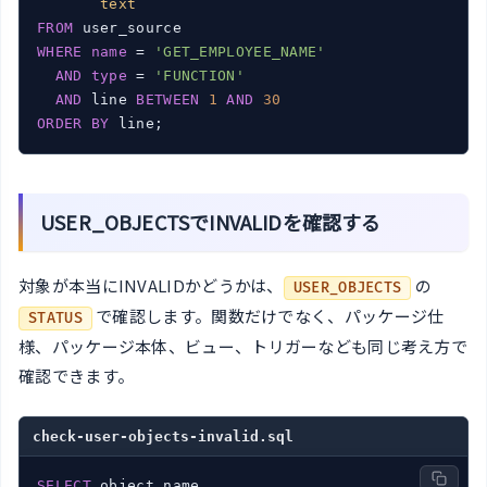
text
FROM
WHERE
name
 = 
'GET_EMPLOYEE_NAME'
AND
type
 = 
'FUNCTION'
AND
 line 
BETWEEN
1
AND
30
ORDER
BY
 line;
USER_OBJECTSでINVALIDを確認する
対象が本当にINVALIDかどうかは、
の
USER_OBJECTS
で確認します。関数だけでなく、パッケージ仕
STATUS
様、パッケージ本体、ビュー、トリガーなども同じ考え方で
確認できます。
check-user-objects-invalid.sql
SELECT
 object_name,
