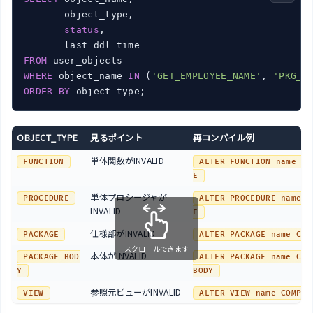
       object_type,

status
,

FROM
WHERE
 object_name 
IN
 (
'GET_EMPLOYEE_NAME'
, 
'PKG_E
ORDER
BY
 object_type;
OBJECT_TYPE
見るポイント
再コンパイル例
単体関数がINVALID
FUNCTION
ALTER FUNCTION name CO
E
単体プロシージャが
PROCEDURE
ALTER PROCEDURE name C
INVALID
E
仕様部がINVALID
PACKAGE
ALTER PACKAGE name COM
スクロールできます
本体がINVALID
PACKAGE BOD
ALTER PACKAGE name COMP
Y
BODY
参照元ビューがINVALID
VIEW
ALTER VIEW name COMPIL