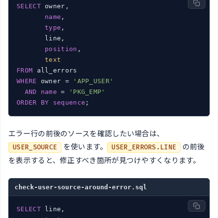
SELECT
 owner,

name
,

type
,

       line,

position
,

text
FROM
WHERE
 owner = 
'APP_USER'
AND
name
 = 
'PKG_EMP'
ORDER
BY
sequence
;
エラー行の前後のソースを確認したい場合は、
を使います。
の前後
USER_SOURCE
USER_ERRORS.LINE
を表示すると、修正すべき箇所が見つけやすくなります。
check-user-source-around-error.sql
SELECT
 line,
