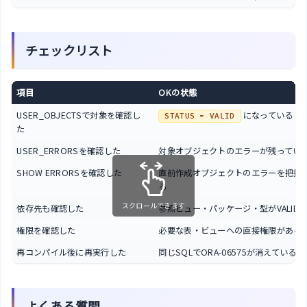
チェックリスト
項目
OKの状態
USER_OBJECTSで対象を確認し
になっている
STATUS = VALID
た
USER_ERRORSを確認した
対象オブジェクトのエラーが残ってい
SHOW ERRORSを確認した
直前作成オブジェクトのエラーを把握
る
スクロールできます
依存先も確認した
参照ビュー・パッケージ・型がVALID
権限を確認した
必要な表・ビューへの直接権限がある
再コンパイル後に再実行した
同じSQLでORA-06575が消えている
よくある質問