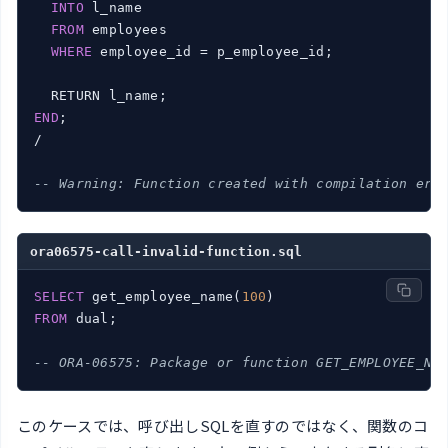
INTO
 l_name

FROM
 employees

WHERE
 employee_id = p_employee_id;

END
;

/

-- Warning: Function created with compilation err
ora06575-call-invalid-function.sql
SELECT
 get_employee_name(
100
FROM
 dual;

-- ORA-06575: Package or function GET_EMPLOYEE_NA
このケースでは、呼び出しSQLを直すのではなく、関数のコ