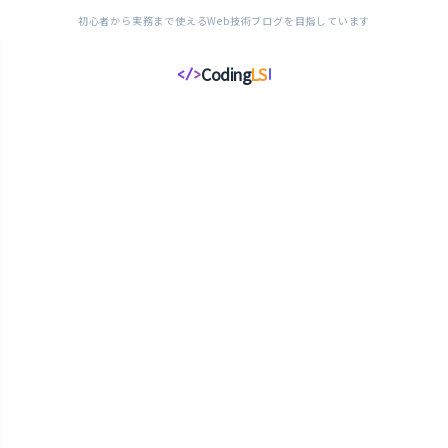
初心者から実務まで使えるWeb技術ブログを目指しています
Coding
LS
</>
コ
ー
デ
ィ
ン
グ
ラ
イ
フ
ス
タ
イ
ル