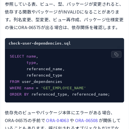
参照している表、ビュー、型、パッケージが変更されると、
依存する関数やパッケージがINVALIDになることがありま
す。列名変更、型変更、ビュー再作成、パッケージ仕様変更
の後にORA-06575が出る場合は、依存関係を確認します。
check-user-dependencies.sql
SELECT
name
,

type
,

       referenced_name,

FROM
WHERE
name
 = 
'GET_EMPLOYEE_NAME'
ORDER
BY
 referenced_type, referenced_name;
依存先のビューやパッケージ本体にエラーがある場合、
ORA-06575の手前で
ORA-04063
や
ORA-06508
が関係して
いることもあります。呼び出されるオブジェクトだけでな