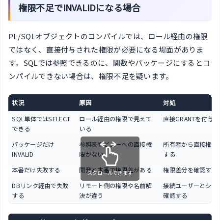
権限不足でINVALIDになる場合
PL/SQLオブジェクトのコンパイルでは、ロール経由の権限
ではなく、直接付与された権限が必要になる場面がありま
す。SQLでは参照できるのに、関数やパッケージにするとコ
ンパイルできない場合は、権限不足を疑います。
状況
原因
対処
SQL単体ではSELECT
ロール経由の権限で見えて
直接GRANTを付与
できる
いる
パッケージだけ
参照表やビューへの直接権
所有者から直接権限
INVALID
限がない
する
本番だけ失敗する
開発と本番で権限差がある
権限差分を確認する
スクロールできます
DBリンク経由で失敗
リモート側の権限や名前解
接続ユーザーとシノ
する
決が違う
確認する