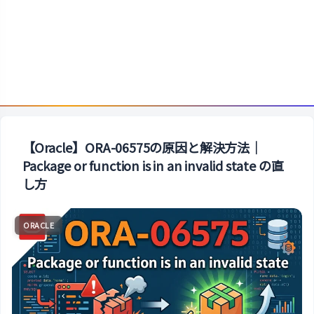
【Oracle】ORA-06575の原因と解決方法｜
Package or function is in an invalid state の直
し方
ORACLE