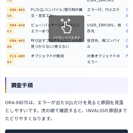
USER_ERRORS
75
PL/SQLコンパイル/実行時の構
エラー行、PLSエラ
ORA
ORA-065
文・宣言エラー
ー
065
50
ビュー/パッケージ本体などに
USER_ERRORS、依
ORA
ORA-040
エラーあり
存先
040
63
スクロールできます
呼び出すプログラムユニットが
依存先、再コンパイ
ORA
ORA-065
見つからない/使えない
ル
065
08
オブジェクトが無効
対象オブジェクトの
PLS
PLS-009
エラー
05
調査手順
ORA-06575は、エラーが出たSQLだけを見ると原因を見落
としやすいです。次の順で確認すると、INVALIDの原因まで
たどりやすくなります。