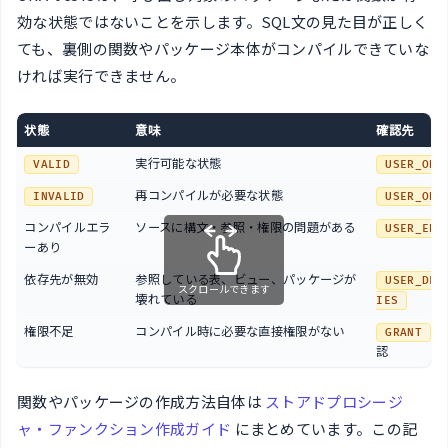
効な状態ではないことを示します。SQL文の見た目が正しく
ても、裏側の関数やパッケージ本体がコンパイルできていな
ければ実行できません。
状態
意味
確認先
実行可能な状態
VALID
USER_OBJ
再コンパイルが必要な状態
INVALID
USER_OBJ
コンパイルエラ
ソースに構文・参照・権限の問題がある
USER_ERR
ーあり
依存先が無効
参照している表、ビュー、パッケージが
USER_DEP
スクロールできます
壊れている
IES
権限不足
コンパイル時に必要な直接権限がない
と
GRANT
認
関数やパッケージの作成方法自体は
ストアドプロシージ
ャ・ファンクション作成ガイド
にまとめています。この記