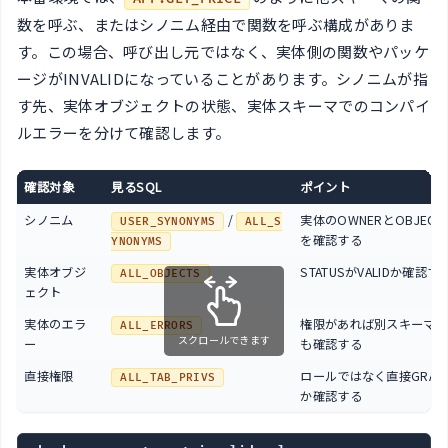
数を呼ぶ、またはシノニム経由で関数を呼ぶ構成がありま
す。この場合、呼び出し元ではなく、実体側の関数やパッケ
ージがINVALIDになっていることがあります。シノニムが指
す先、実体オブジェクトの状態、実体スキーマでのコンパイ
ルエラーを分けて確認します。
確認対象
見るSQL
ポイント
シノニム
/
実体のOWNERとOBJECT_
USER_SYNONYMS
ALL_S
を確認する
YNONYMS
実体オブジ
STATUSがVALIDか確認す
ALL_OBJECTS
ェクト
実体のエラ
権限があれば別スキーマの
ALL_ERRORS
スクロールできます
ー
も確認する
直接権限
ロールではなく直接GRAN
ALL_TAB_PRIVS
か確認する