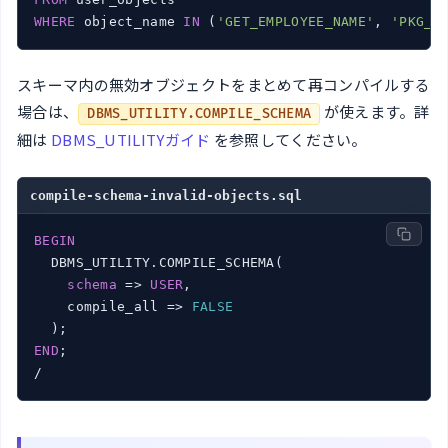
WHERE
 object_name 
IN
 (
'GET_EMPLOYEE_NAME'
, 
'PKG_E
スキーマ内の無効オブジェクトをまとめて再コンパイルする
場合は、
が使えます。詳
DBMS_UTILITY.COMPILE_SCHEMA
細は
DBMS_UTILITYガイド
を参照してください。
compile-schema-invalid-objects.sql
BEGIN
  DBMS_UTILITY.COMPILE_SCHEMA(

schema
 => 
USER
,

    compile_all => 
FALSE
END
;

/