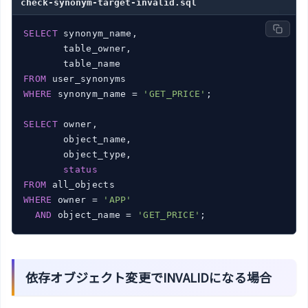
check-synonym-target-invalid.sql
SELECT
 synonym_name,

       table_owner,

FROM
WHERE
 synonym_name = 
'GET_PRICE'
;

SELECT
 owner,

       object_name,

       object_type,

status
FROM
WHERE
 owner = 
'APP'
AND
 object_name = 
'GET_PRICE'
;
依存オブジェクト変更でINVALIDになる場合