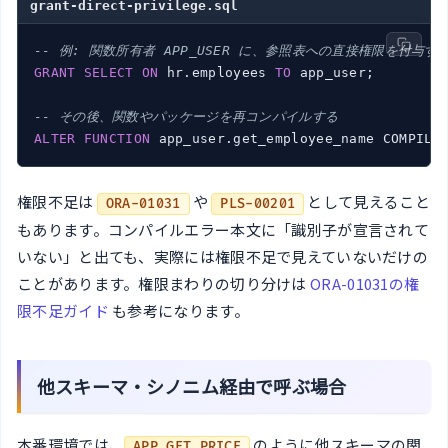
grant-direct-privilege.sql
-- 例: 関数所有者 APP_USER に、参照表への直接権限を付与す
GRANT
SELECT
ON
 hr.employees 
TO
 app_user;

-- その後、関数やパッケージを再コンパイルする
ALTER
FUNCTION
 app_user.get_employee_name COMPILE
権限不足は
や
として見えること
ORA-01031
PLS-00201
もあります。コンパイルエラー本文に「識別子が宣言されて
いない」と出ても、実際には権限不足で見えていないだけの
ことがあります。権限まわりの切り分けは
ORA-01031の権
限不足ガイド
も参考になります。
他スキーマ・シノニム経由で呼ぶ場合
本番環境では、
のように他スキーマの関
APP.GET_PRICE