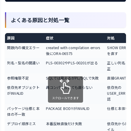
よくある原因と対処一覧
原因
症状
対処
関数内の構文エラー
created with compilation errors
SHOW ERRO
後にORA-06575
を直す
列名・型名の間違い
PLS-00302やPLS-00201が出る
正しい列名・
正
参照権限不足
SQLでは見えるがPL/SQLで失敗
直接GRANTを
依存先オブジェクト
再コンパイルしても直らない
依存先の
がINVALID
USER_ERRO
スクロールできます
認
パッケージ仕様と本
PACKAGE BODYがINVALID
仕様と本体を
体の不一致
デプロイ順序ミス
本番反映直後だけ失敗
依存先から順
イル