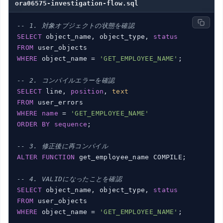
ora06575-investigation-flow.sql
-- 1. 対象オブジェクトの状態を確認
SELECT
 object_name, object_type, 
status
FROM
WHERE
 object_name = 
'GET_EMPLOYEE_NAME'
;

-- 2. コンパイルエラーを確認
SELECT
 line, 
position
, 
text
FROM
WHERE
name
 = 
'GET_EMPLOYEE_NAME'
ORDER
BY
sequence
;

-- 3. 修正後に再コンパイル
ALTER
FUNCTION
 get_employee_name COMPILE;

-- 4. VALIDになったことを確認
SELECT
 object_name, object_type, 
status
FROM
WHERE
 object_name = 
'GET_EMPLOYEE_NAME'
;